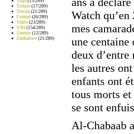
ans a déclar
Togo
(15/289)
Torture
(17/289)
Travail
(21/289)
Watch qu’en 
Unitaid
(26/289)
Vidéo
(23/289)
mes camarade
VIH
(154/289)
Zambie
(12/289)
une centaine 
Zimbabwe
(21/289)
deux d’entre 
les autres ont
enfants ont é
tous morts et 
se sont enfuis
Al-Chabaab a