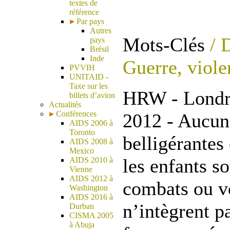
textes de
référence
Par pays
Autres
Mots-Clés
/ 
pays
Brésil
Inde
Guerre, viole
PVVIH
UNITAID -
Taxe sur les
HRW - Londre
billets d’avion
Actualités
Conférences
2012 - Aucune
AIDS 2006 à
Toronto
belligérantes
AIDS 2008 à
Mexico
les enfants s
AIDS 2010 à
Vienne
AIDS 2012 à
combats ou ve
Washington
AIDS 2016 à
n’intègrent pa
Durban
CISMA 2005
à Abuja