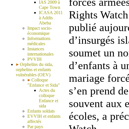
forces armée
IAS 2009 à
Cape Town
Rights Watch
ICASA 2011
à Addis
Abeba
publié aujour
Impact socio-
économique
d’insurgés i
Informations
médicales
Instances
soumet un no
internationales
PVVIH
d’enfants à u
Orphelins du sida,
orphelins et enfants
mariage forcé
vulnérables (OEV)
Colloque
"Enfance et Sida"
s’en prend de
Actes du
colloque
souvent aux e
Enfance et
sida
Enfants soldats
écoles, a pr
EVVIH et enfants
affectés
Watch.
Par pays