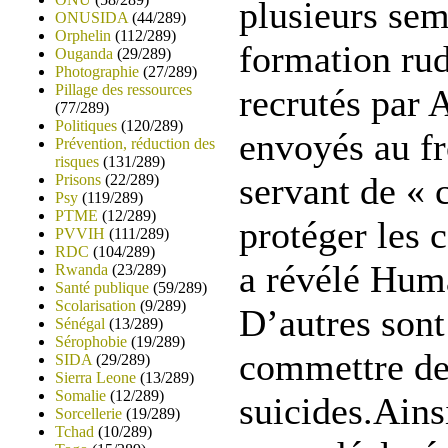
plusieurs se
ONUSIDA
(44/289)
Orphelin
(112/289)
formation rud
Ouganda
(29/289)
Photographie
(27/289)
Pillage des ressources
recrutés par 
(77/289)
Politiques
(120/289)
envoyés au fr
Prévention, réduction des
risques
(131/289)
servant de « 
Prisons
(22/289)
Psy
(119/289)
PTME
(12/289)
protéger les 
PVVIH
(111/289)
RDC
(104/289)
a révélé Hum
Rwanda
(23/289)
Santé publique
(59/289)
Scolarisation
(9/289)
D’autres sont
Sénégal
(13/289)
Sérophobie
(19/289)
commettre des
SIDA
(29/289)
Sierra Leone
(13/289)
Somalie
(12/289)
suicides.Ains
Sorcellerie
(19/289)
Tchad
(10/289)