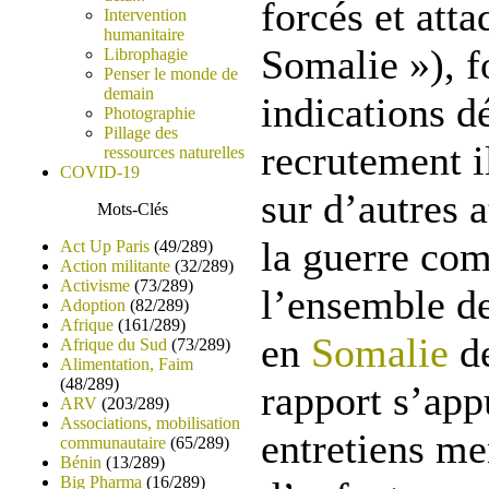
forcés et att
Intervention
humanitaire
Somalie »), f
Librophagie
Penser le monde de
demain
indications dé
Photographie
Pillage des
recrutement i
ressources naturelles
COVID-19
sur d’autres a
Mots-Clés
la guerre co
Act Up Paris
(49/289)
Action militante
(32/289)
Activisme
(73/289)
l’ensemble de
Adoption
(82/289)
Afrique
(161/289)
en
Somalie
de
Afrique du Sud
(73/289)
Alimentation, Faim
(48/289)
rapport s’app
ARV
(203/289)
Associations, mobilisation
entretiens me
communautaire
(65/289)
Bénin
(13/289)
Big Pharma
(16/289)