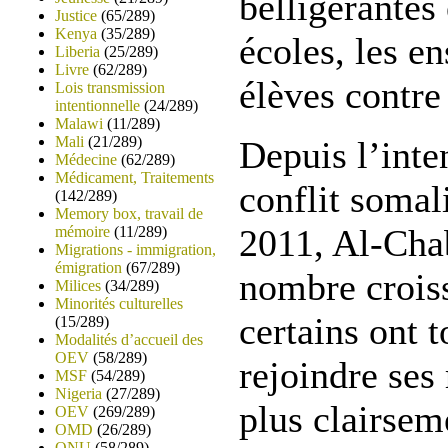
belligérantes 
Justice
(65/289)
Kenya
(35/289)
écoles, les en
Liberia
(25/289)
Livre
(62/289)
élèves contre
Lois transmission
intentionnelle
(24/289)
Malawi
(11/289)
Mali
(21/289)
Depuis l’inte
Médecine
(62/289)
Médicament, Traitements
conflit somal
(142/289)
Memory box, travail de
2011, Al-Cha
mémoire
(11/289)
Migrations - immigration,
émigration
(67/289)
nombre croiss
Milices
(34/289)
Minorités culturelles
certains ont t
(15/289)
Modalités d’accueil des
OEV
(58/289)
rejoindre ses
MSF
(54/289)
Nigeria
(27/289)
plus clairsem
OEV
(269/289)
OMD
(26/289)
ONU
(58/289)