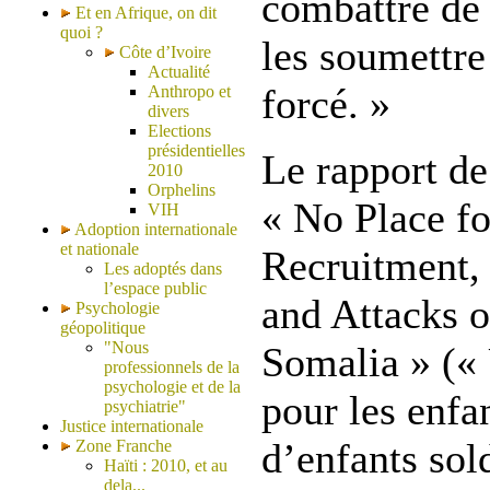
combattre de 
Et en Afrique, on dit
quoi ?
les soumettre
Côte d’Ivoire
Actualité
forcé. »
Anthropo et
divers
Elections
présidentielles
Le rapport de
2010
Orphelins
« No Place fo
VIH
Adoption internationale
et nationale
Recruitment,
Les adoptés dans
l’espace public
and Attacks o
Psychologie
géopolitique
"Nous
Somalia » («
professionnels de la
psychologie et de la
pour les enfa
psychiatrie"
Justice internationale
d’enfants sol
Zone Franche
Haïti : 2010, et au
dela...