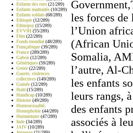
Government,T
Enfants des rues
(21/289)
Enfants maltraités
(10/289)
les forces de
Enfants soldats
(68/289)
Ethiopie
(12/289)
Ethnopsy
(15/289)
l’Union afric
EVVIH
(55/289)
Film
(22/289)
(African Uni
Fonds mondial
(48/289)
Françafrique
(39/289)
France
(289/289)
Somalia, AM
Gabon
(12/289)
Génériques
(59/289)
l’autre, Al-C
Genre
(22/289)
Guerre, violences
collectives
(149/289)
les enfants s
Guinée
(12/289)
Haïti
(15/289)
leurs rangs, à
Handicap
(10/289)
Histoire
(49/289)
des enfants 
Homosexualité,
Homophobie
(44/289)
Humanitaire
(47/289)
associés à leu
Inde
(34/289)
JAIV
(10/289)
Jeunesse
(21/289)