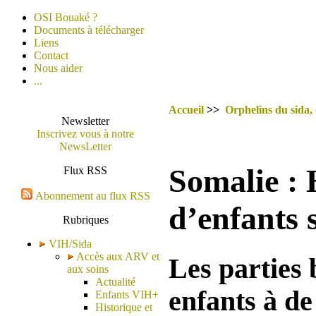
OSI Bouaké ?
Documents à télécharger
Liens
Contact
Nous aider
...
Accueil
>>
Orphelins du sida,
Newsletter
Inscrivez vous à notre
NewsLetter
Somalie : 
Flux RSS
Abonnement au flux RSS
d’enfants 
Rubriques
VIH/Sida
Accès aux ARV et
Les parties 
aux soins
Actualité
enfants à d
Enfants VIH+
Historique et