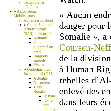
Témoignages
d’enfants
Associations,
« Aucun endro
Mobilisations
Autres associations
danger pour l
Centre Solidarité
Action Sociale
Somalie », a
(SAS) de Bouaké
Actualité
Fiche
Coursen-Neff
d’identité du
SAS
de la division
Rapports
annuels
Visites
à Human Righ
Orphelins Sida
International (OSI)
rebelles d’A
Actualité
Documents
OSI
enlevé des en
Bouaké
Histoire
dans leurs éco
Lettres
des
filleulEs