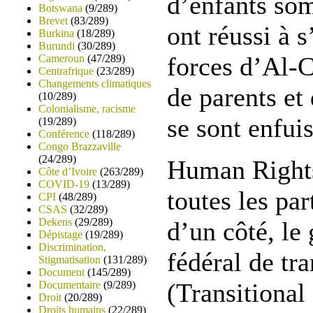
d’enfants som
Botswana
(9/289)
Brevet
(83/289)
ont réussi à 
Burkina
(18/289)
Burundi
(30/289)
forces d’Al-C
Cameroun
(47/289)
Centrafrique
(23/289)
Changements climatiques
de parents et
(10/289)
Colonialisme, racisme
se sont enfui
(19/289)
Conférence
(118/289)
Congo Brazzaville
(24/289)
Human Rights
Côte d’Ivoire
(263/289)
COVID-19
(13/289)
toutes les par
CPI
(48/289)
CSAS
(32/289)
Dekens
(29/289)
d’un côté, l
Dépistage
(19/289)
Discrimination,
fédéral de tra
Stigmatisation
(131/289)
Document
(145/289)
(Transitional
Documentaire
(9/289)
Droit
(20/289)
Droits humains
(22/289)