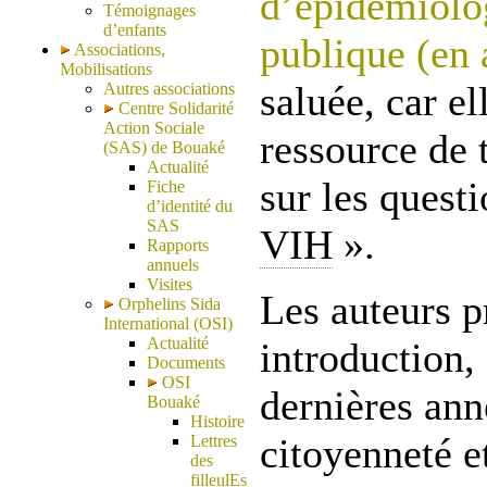
d’épidémiolog
Témoignages
d’enfants
publique (en 
Associations,
Mobilisations
saluée, car el
Autres associations
Centre Solidarité
Action Sociale
ressource de 
(SAS) de Bouaké
Actualité
sur les questi
Fiche
d’identité du
SAS
VIH
».
Rapports
annuels
Visites
Les auteurs p
Orphelins Sida
International (OSI)
Actualité
introduction,
Documents
OSI
dernières ann
Bouaké
Histoire
citoyenneté e
Lettres
des
filleulEs