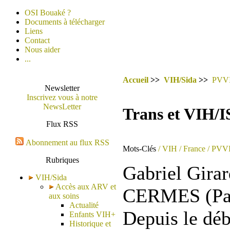
OSI Bouaké ?
Documents à télécharger
Liens
Contact
Nous aider
...
Accueil
>>
VIH/Sida
>>
PVV
Newsletter
Inscrivez vous à notre
NewsLetter
Trans et VIH/IST
Flux RSS
Abonnement au flux RSS
Mots-Clés
/ VIH
/ France
/ PVV
Rubriques
Gabriel Gira
VIH/Sida
Accès aux ARV et
CERMES (Pari
aux soins
Actualité
Depuis le déb
Enfants VIH+
Historique et