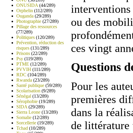
ONUSIDA
(44/289)
interventions
Orphelin
(112/289)
Ouganda
(29/289)
ou des mobili
Photographie
(27/289)
Pillage des ressources
profondément
(77/289)
Politiques
(120/289)
Prévention, réduction des
ces vingt ann
risques
(131/289)
Prisons
(22/289)
Psy
(119/289)
Questions de
PTME
(12/289)
PVVIH
(111/289)
RDC
(104/289)
Rwanda
(23/289)
Pour les aute
Santé publique
(59/289)
Scolarisation
(9/289)
premières dif
Sénégal
(13/289)
Sérophobie
(19/289)
SIDA
(29/289)
dans la réalis
Sierra Leone
(13/289)
Somalie
(12/289)
de littérature
Sorcellerie
(19/289)
Tchad
(10/289)