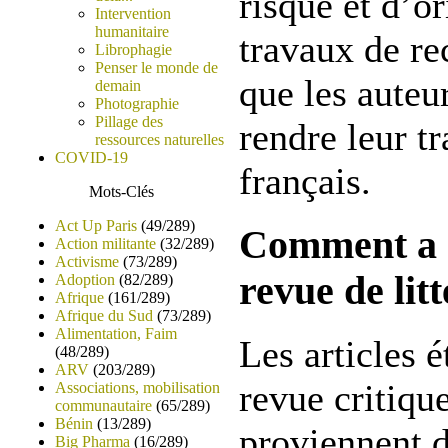
risque et d’or
Intervention
humanitaire
travaux de re
Librophagie
Penser le monde de
que les auteur
demain
Photographie
Pillage des
rendre leur t
ressources naturelles
COVID-19
français.
Mots-Clés
Act Up Paris
(49/289)
Comment a ét
Action militante
(32/289)
Activisme
(73/289)
revue de lit
Adoption
(82/289)
Afrique
(161/289)
Afrique du Sud
(73/289)
Alimentation, Faim
Les articles é
(48/289)
ARV
(203/289)
revue critique
Associations, mobilisation
communautaire
(65/289)
Bénin
(13/289)
proviennent d
Big Pharma
(16/289)