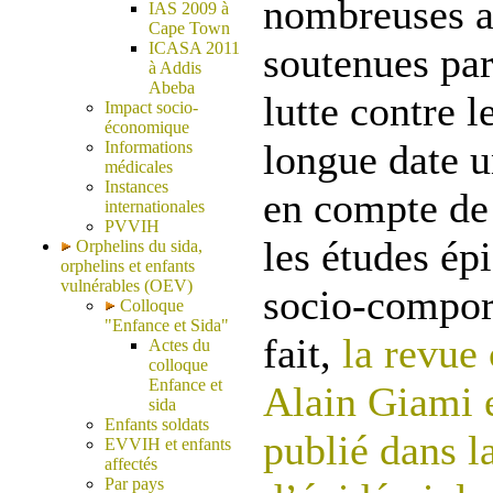
nombreuses as
IAS 2009 à
Cape Town
ICASA 2011
soutenues par
à Addis
Abeba
lutte contre l
Impact socio-
économique
longue date u
Informations
médicales
Instances
en compte de 
internationales
PVVIH
les études ép
Orphelins du sida,
orphelins et enfants
vulnérables (OEV)
socio-compor
Colloque
"Enfance et Sida"
fait,
la revue 
Actes du
colloque
Enfance et
Alain Giami e
sida
Enfants soldats
publié dans l
EVVIH et enfants
affectés
Par pays