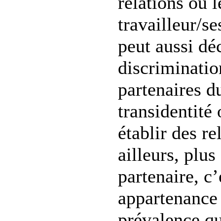
relations ou l
travailleur/s
peut aussi dé
discrimination
partenaires du
transidentité 
établir des re
ailleurs, plu
partenaire, c’
appartenance 
prévalence qui