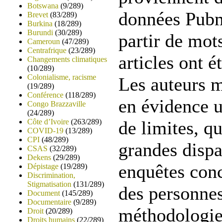
Botswana
(9/289)
données Pubm
Brevet
(83/289)
Burkina
(18/289)
Burundi
(30/289)
partir de mot
Cameroun
(47/289)
Centrafrique
(23/289)
articles ont é
Changements climatiques
(10/289)
Colonialisme, racisme
Les auteurs 
(19/289)
Conférence
(118/289)
en évidence 
Congo Brazzaville
(24/289)
Côte d’Ivoire
(263/289)
de limites, q
COVID-19
(13/289)
CPI
(48/289)
grandes dispar
CSAS
(32/289)
Dekens
(29/289)
enquêtes conc
Dépistage
(19/289)
Discrimination,
Stigmatisation
(131/289)
des personnes
Document
(145/289)
Documentaire
(9/289)
méthodologie
Droit
(20/289)
Droits humains
(22/289)