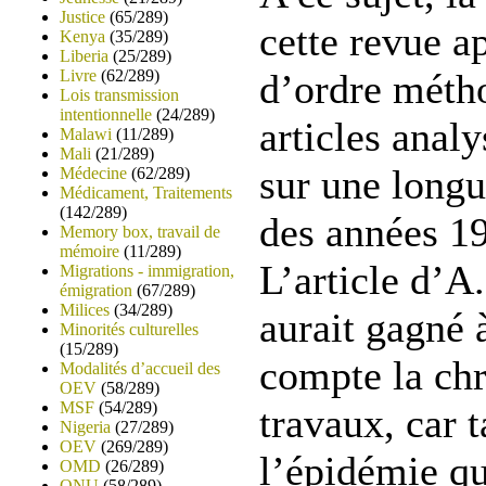
Justice
(65/289)
cette revue a
Kenya
(35/289)
Liberia
(25/289)
Livre
(62/289)
d’ordre méth
Lois transmission
intentionnelle
(24/289)
articles anal
Malawi
(11/289)
Mali
(21/289)
sur une longu
Médecine
(62/289)
Médicament, Traitements
(142/289)
des années 19
Memory box, travail de
mémoire
(11/289)
L’article d’A
Migrations - immigration,
émigration
(67/289)
Milices
(34/289)
aurait gagné 
Minorités culturelles
(15/289)
compte la ch
Modalités d’accueil des
OEV
(58/289)
MSF
(54/289)
travaux, car t
Nigeria
(27/289)
OEV
(269/289)
l’épidémie qu
OMD
(26/289)
ONU
(58/289)