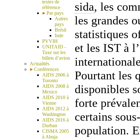
textes de
sida
, les com
référence
Par pays
les grandes o
Autres
pays
Brésil
statistiques o
Inde
PVVIH
et les IST à l
UNITAID -
Taxe sur les
international
billets d’avion
Actualités
Conférences
Pourtant les 
AIDS 2006 à
Toronto
disponibles s
AIDS 2008 à
Mexico
AIDS 2010 à
forte préval
Vienne
AIDS 2012 à
certains sous
Washington
AIDS 2016 à
Durban
population. E
CISMA 2005
à Abuja