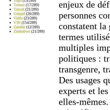
Togo
(15/289)
enjeux de déf
Torture
(17/289)
Travail
(21/289)
personnes con
Unitaid
(26/289)
Vidéo
(23/289)
VIH
(154/289)
constatent la
Zambie
(12/289)
Zimbabwe
(21/289)
termes utilisé
multiples imp
politiques : 
transgenre, tr
Des usages qu
experts et les
elles-mêmes. 