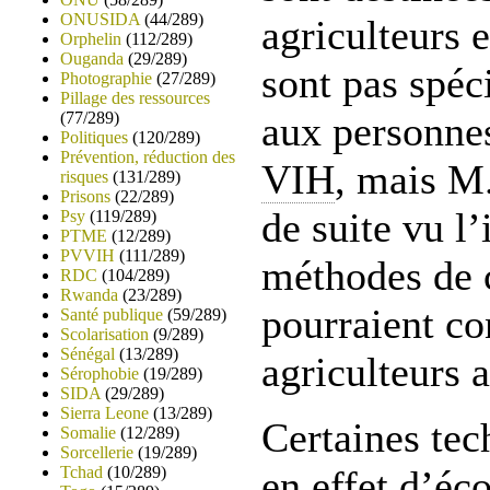
ONUSIDA
(44/289)
agriculteurs e
Orphelin
(112/289)
Ouganda
(29/289)
sont pas spéc
Photographie
(27/289)
Pillage des ressources
(77/289)
aux personnes
Politiques
(120/289)
Prévention, réduction des
VIH
, mais M
risques
(131/289)
Prisons
(22/289)
de suite vu l’
Psy
(119/289)
PTME
(12/289)
PVVIH
(111/289)
méthodes de 
RDC
(104/289)
Rwanda
(23/289)
pourraient co
Santé publique
(59/289)
Scolarisation
(9/289)
Sénégal
(13/289)
agriculteurs a
Sérophobie
(19/289)
SIDA
(29/289)
Sierra Leone
(13/289)
Certaines tec
Somalie
(12/289)
Sorcellerie
(19/289)
Tchad
(10/289)
en effet d’éc