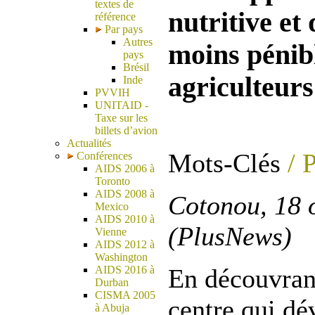
textes de
nutritive et 
référence
Par pays
Autres
moins pénibl
pays
Brésil
agriculteurs
Inde
PVVIH
UNITAID -
Taxe sur les
billets d’avion
Actualités
Mots-Clés
/ 
Conférences
AIDS 2006 à
Toronto
AIDS 2008 à
Cotonou, 18 
Mexico
AIDS 2010 à
(PlusNews)
Vienne
AIDS 2012 à
Washington
AIDS 2016 à
En découvran
Durban
CISMA 2005
centre qui d
à Abuja