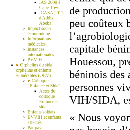
IAS 2009 à
de production
Cape Town
ICASA 2011
à Addis
peu coûteux b
Abeba
Impact socio-
l’agrobiologi
économique
Informations
médicales
capitale béni
Instances
internationales
Houessou, pr
PVVIH
Orphelins du sida,
orphelins et enfants
béninois des 
vulnérables (OEV)
Colloque
personnes viv
"Enfance et Sida"
Actes du
colloque
VIH
/
SIDA
, 
Enfance et
sida
Enfants soldats
« Nous voyon
EVVIH et enfants
affectés
Par pays