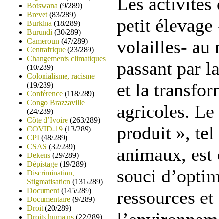
Les activités
Botswana
(9/289)
Brevet
(83/289)
petit élevage 
Burkina
(18/289)
Burundi
(30/289)
Cameroun
(47/289)
volailles- au
Centrafrique
(23/289)
Changements climatiques
passant par la
(10/289)
Colonialisme, racisme
et la transfo
(19/289)
Conférence
(118/289)
Congo Brazzaville
agricoles. Le
(24/289)
Côte d’Ivoire
(263/289)
produit », te
COVID-19
(13/289)
CPI
(48/289)
CSAS
(32/289)
animaux, est 
Dekens
(29/289)
Dépistage
(19/289)
souci d’optim
Discrimination,
Stigmatisation
(131/289)
Document
(145/289)
ressources et
Documentaire
(9/289)
Droit
(20/289)
Droits humains
(22/289)