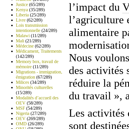
l’impact du
V
Justice
(65/289)
Kenya
(35/289)
Liberia
(25/289)
l’agriculture 
Livre
(62/289)
Lois transmission
alimentaire p
intentionnelle
(24/289)
Malawi
(11/289)
Mali
(21/289)
modernisation
Médecine
(62/289)
Médicament, Traitements
Nous voulons
(142/289)
Memory box, travail de
mémoire
(11/289)
des activités 
Migrations - immigration,
émigration
(67/289)
réduire la pén
Milices
(34/289)
Minorités culturelles
du travail », a
(15/289)
Modalités d’accueil des
OEV
(58/289)
MSF
(54/289)
Les activités
Nigeria
(27/289)
OEV
(269/289)
sont destinées
OMD
(26/289)
ONU
(58/289)