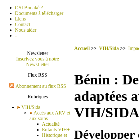
OSI Bouaké ?
Documents à télécharger
Liens
Contact
Nous aider
...
Accueil
>>
VIH/Sida
>>
Impa
Newsletter
Inscrivez vous à notre
NewsLetter
Bénin : De
Flux RSS
Abonnement au flux RSS
adaptées a
Rubriques
VIH/Sida
VIH/SID
Accès aux ARV et
aux soins
Actualité
Enfants VIH+
Développer d
Historique et