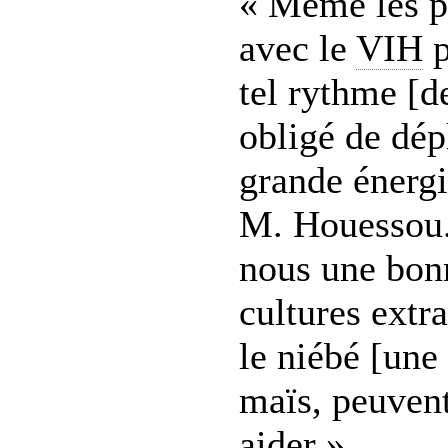
« Même les p
avec le
VIH
p
tel rythme [de
obligé de dép
grande énergi
M. Houessou.
nous une bon
cultures ext
le niébé [une
maïs, peuven
aider ».