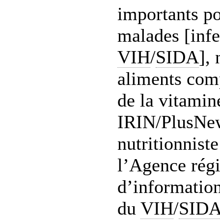
importants po
malades [infe
VIH
/
SIDA
],
aliments com
de la vitamin
IRIN/PlusNe
nutritionniste
l’Agence rég
d’information
du
VIH
/
SID