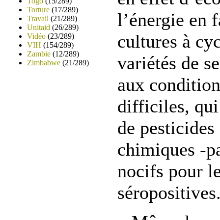
Togo
(15/289)
Torture
(17/289)
l’énergie en 
Travail
(21/289)
Unitaid
(26/289)
cultures à cyc
Vidéo
(23/289)
VIH
(154/289)
Zambie
(12/289)
variétés de s
Zimbabwe
(21/289)
aux condition
difficiles, qu
de pesticides
chimiques -pa
nocifs pour l
séropositives