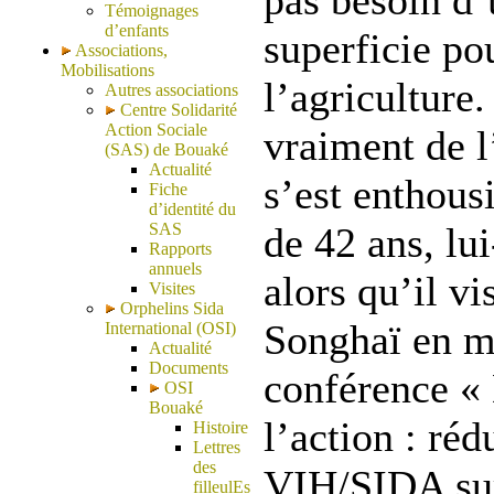
pas besoin d
Témoignages
d’enfants
superficie po
Associations,
Mobilisations
l’agriculture.
Autres associations
Centre Solidarité
Action Sociale
vraiment de l
(SAS) de Bouaké
Actualité
s’est enthou
Fiche
d’identité du
SAS
de 42 ans, lu
Rapports
annuels
alors qu’il vis
Visites
Orphelins Sida
Songhaï en m
International (OSI)
Actualité
Documents
conférence « 
OSI
Bouaké
l’action : réd
Histoire
Lettres
des
VIH
/
SIDA
sur
filleulEs