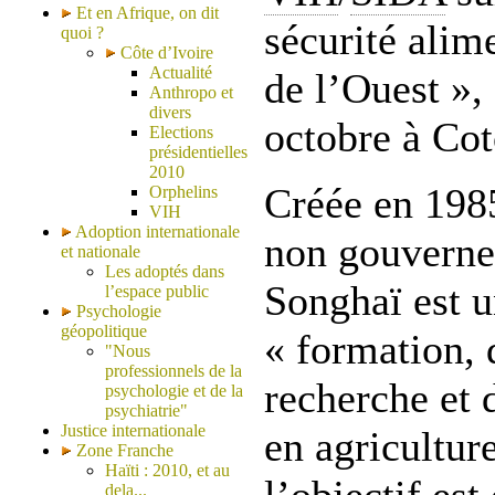
Et en Afrique, on dit
sécurité alim
quoi ?
Côte d’Ivoire
Actualité
de l’Ouest »,
Anthropo et
divers
octobre à Cot
Elections
présidentielles
2010
Créée en 1985
Orphelins
VIH
Adoption internationale
non gouvern
et nationale
Les adoptés dans
Songhaï est u
l’espace public
Psychologie
géopolitique
« formation, 
"Nous
professionnels de la
recherche et
psychologie et de la
psychiatrie"
Justice internationale
en agricultur
Zone Franche
Haïti : 2010, et au
dela...