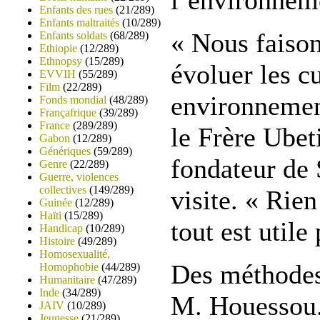
l’environnem
Enfants des rues
(21/289)
Enfants maltraités
(10/289)
« Nous faison
Enfants soldats
(68/289)
Ethiopie
(12/289)
Ethnopsy
(15/289)
évoluer les c
EVVIH
(55/289)
Film
(22/289)
environnement
Fonds mondial
(48/289)
Françafrique
(39/289)
France
(289/289)
le Frère Ube
Gabon
(12/289)
Génériques
(59/289)
fondateur de 
Genre
(22/289)
Guerre, violences
collectives
(149/289)
visite. « Rien
Guinée
(12/289)
Haïti
(15/289)
tout est utile
Handicap
(10/289)
Histoire
(49/289)
Homosexualité,
Des méthodes
Homophobie
(44/289)
Humanitaire
(47/289)
Inde
(34/289)
M. Houessou.
JAIV
(10/289)
Jeunesse
(21/289)