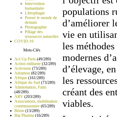
l’objectif es
Intervention
humanitaire
populations r
Librophagie
Penser le monde de
d’améliorer l
demain
Photographie
vie en utilisa
Pillage des
ressources naturelles
COVID-19
les méthodes 
Mots-Clés
modernes d’ag
Act Up Paris
(49/289)
Action militante
(32/289)
d’élevage, en
Activisme
(73/289)
Adoption
(82/289)
les ressources
Afrique
(161/289)
Afrique du Sud
(73/289)
Alimentation, Faim
créant des en
(48/289)
ARV
(203/289)
viables.
Associations, mobilisation
communautaire
(65/289)
Bénin
(13/289)
Big Pharma
(16/289)