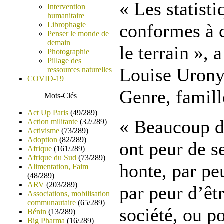
« Les statisti
Intervention
humanitaire
Librophagie
conformes à c
Penser le monde de
demain
le terrain », 
Photographie
Pillage des
Louise Urony
ressources naturelles
COVID-19
Genre, famille
Mots-Clés
Act Up Paris
(49/289)
« Beaucoup d
Action militante
(32/289)
Activisme
(73/289)
Adoption
(82/289)
ont peur de s
Afrique
(161/289)
Afrique du Sud
(73/289)
honte, par peu
Alimentation, Faim
(48/289)
ARV
(203/289)
par peur d’êtr
Associations, mobilisation
communautaire
(65/289)
société, ou p
Bénin
(13/289)
Big Pharma
(16/289)