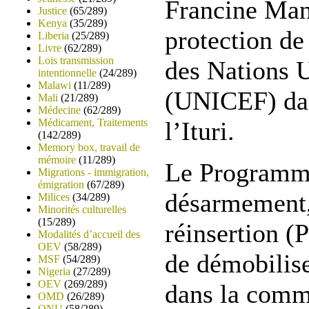
Francine Man
Justice
(65/289)
Kenya
(35/289)
protection de
Liberia
(25/289)
Livre
(62/289)
Lois transmission
des Nations U
intentionnelle
(24/289)
Malawi
(11/289)
(UNICEF) dans
Mali
(21/289)
Médecine
(62/289)
Médicament, Traitements
l’Ituri.
(142/289)
Memory box, travail de
mémoire
(11/289)
Le Programme
Migrations - immigration,
émigration
(67/289)
désarmement,
Milices
(34/289)
Minorités culturelles
(15/289)
réinsertion 
Modalités d’accueil des
OEV
(58/289)
de démobilise
MSF
(54/289)
Nigeria
(27/289)
OEV
(269/289)
dans la comm
OMD
(26/289)
ONU
(58/289)