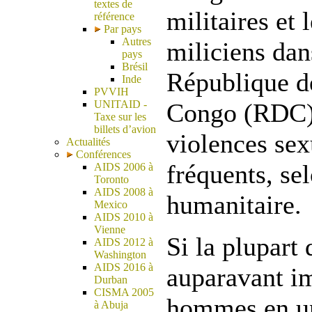
textes de
militaires et
référence
Par pays
Autres
miliciens dan
pays
Brésil
République d
Inde
PVVIH
UNITAID -
Congo (RDC), 
Taxe sur les
billets d’avion
violences sex
Actualités
Conférences
fréquents, s
AIDS 2006 à
Toronto
AIDS 2008 à
humanitaire.
Mexico
AIDS 2010 à
Vienne
Si la plupart 
AIDS 2012 à
Washington
AIDS 2016 à
auparavant i
Durban
CISMA 2005
hommes en u
à Abuja