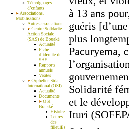
vieux, et viol
Témoignages
d’enfants
à 13 ans pour,
Associations,
Mobilisations
guéris [d’une
Autres associations
Centre Solidarité
Action Sociale
plus longtemp
(SAS) de Bouaké
Actualité
Pacuryema, c
Fiche
d’identité du
SAS
l’organisatio
Rapports
annuels
gouvernement
Visites
Orphelins Sida
International (OSI)
Solidarité fé
Actualité
Documents
et le dévelop
OSI
Bouaké
Ituri (SOFEP
Histoire
Lettres
des
filleulEs