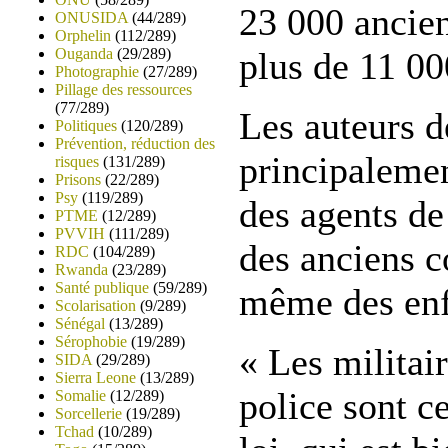
23 000 ancien
ONUSIDA
(44/289)
Orphelin
(112/289)
Ouganda
(29/289)
plus de 11 00
Photographie
(27/289)
Pillage des ressources
(77/289)
Les auteurs d
Politiques
(120/289)
Prévention, réduction des
principalemen
risques
(131/289)
Prisons
(22/289)
Psy
(119/289)
des agents de 
PTME
(12/289)
PVVIH
(111/289)
des anciens c
RDC
(104/289)
Rwanda
(23/289)
Santé publique
(59/289)
même des enf
Scolarisation
(9/289)
Sénégal
(13/289)
Sérophobie
(19/289)
« Les militair
SIDA
(29/289)
Sierra Leone
(13/289)
police sont c
Somalie
(12/289)
Sorcellerie
(19/289)
Tchad
(10/289)