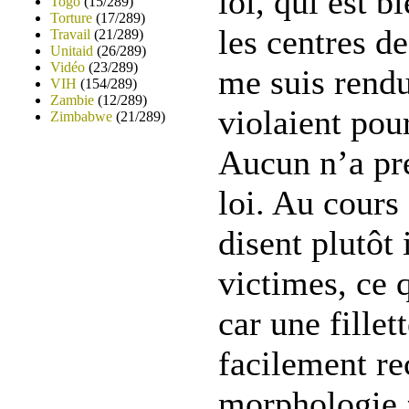
loi, qui est 
Togo
(15/289)
Torture
(17/289)
les centres d
Travail
(21/289)
Unitaid
(26/289)
Vidéo
(23/289)
me suis rend
VIH
(154/289)
Zambie
(12/289)
violaient pour
Zimbabwe
(21/289)
Aucun n’a pré
loi. Au cours
disent plutôt 
victimes, ce q
car une fillet
facilement re
morphologie »