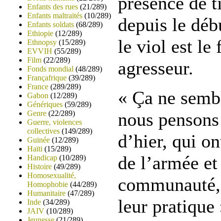
présence de t
Enfants des rues
(21/289)
Enfants maltraités
(10/289)
depuis le déb
Enfants soldats
(68/289)
Ethiopie
(12/289)
le viol est le 
Ethnopsy
(15/289)
EVVIH
(55/289)
Film
(22/289)
agresseur.
Fonds mondial
(48/289)
Françafrique
(39/289)
France
(289/289)
« Ça ne sembl
Gabon
(12/289)
Génériques
(59/289)
Genre
(22/289)
nous pensons 
Guerre, violences
collectives
(149/289)
d’hier, qui o
Guinée
(12/289)
Haïti
(15/289)
de l’armée et
Handicap
(10/289)
Histoire
(49/289)
Homosexualité,
communauté, 
Homophobie
(44/289)
Humanitaire
(47/289)
leur pratique 
Inde
(34/289)
JAIV
(10/289)
Jeunesse
(21/289)