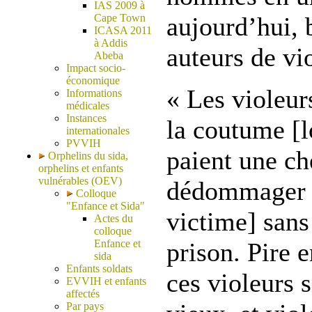
IAS 2009 à
Cape Town
aujourd’hui,
ICASA 2011
à Addis
auteurs de vio
Abeba
Impact socio-
économique
« Les violeurs
Informations
médicales
Instances
la coutume [l
internationales
PVVIH
paient une ch
Orphelins du sida,
orphelins et enfants
vulnérables (OEV)
dédommager l
Colloque
"Enfance et Sida"
victime] sans
Actes du
colloque
Enfance et
prison. Pire e
sida
Enfants soldats
ces violeurs 
EVVIH et enfants
affectés
Par pays