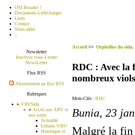
OSI Bouaké ?
Documents à télécharger
Liens
Contact
Nous aider
...
Accueil
>>
Orphelins du sida,
Newsletter
Inscrivez vous à notre
NewsLetter
RDC : Avec la f
Flux RSS
nombreux viols s
Abonnement au flux RSS
Rubriques
Mots-Clés
/ RDC
VIH/Sida
Bunia, 23 jan
Accès aux ARV et
aux soins
Actualité
Enfants VIH+
Malgré la fin
Historique et