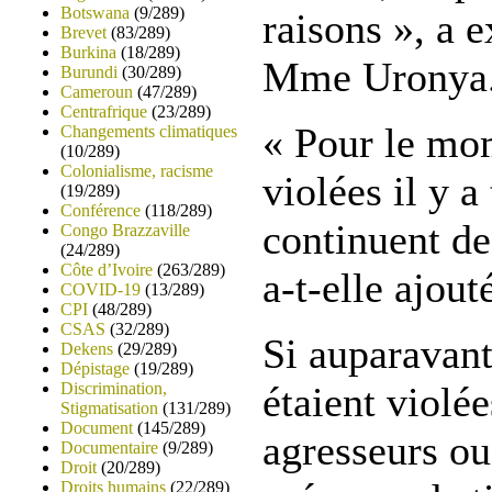
Botswana
(9/289)
raisons », a 
Brevet
(83/289)
Burkina
(18/289)
Mme Uronya
Burundi
(30/289)
Cameroun
(47/289)
Centrafrique
(23/289)
« Pour le mo
Changements climatiques
(10/289)
Colonialisme, racisme
violées il y a
(19/289)
Conférence
(118/289)
continuent de
Congo Brazzaville
(24/289)
Côte d’Ivoire
(263/289)
a-t-elle ajout
COVID-19
(13/289)
CPI
(48/289)
CSAS
(32/289)
Si auparavant
Dekens
(29/289)
Dépistage
(19/289)
Discrimination,
étaient violé
Stigmatisation
(131/289)
Document
(145/289)
agresseurs ou
Documentaire
(9/289)
Droit
(20/289)
Droits humains
(22/289)