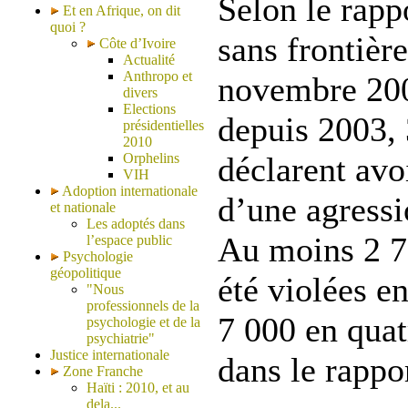
Selon le rap
Et en Afrique, on dit
quoi ?
sans frontièr
Côte d’Ivoire
Actualité
Anthropo et
novembre 200
divers
Elections
depuis 2003, 
présidentielles
2010
Orphelins
déclarent avo
VIH
Adoption internationale
d’une agressi
et nationale
Les adoptés dans
Au moins 2 7
l’espace public
Psychologie
géopolitique
été violées e
"Nous
professionnels de la
7 000 en quat
psychologie et de la
psychiatrie"
Justice internationale
dans le rappo
Zone Franche
Haïti : 2010, et au
dela...