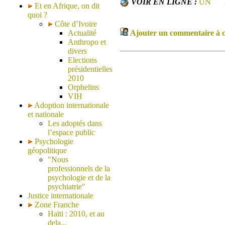
VOIR EN LIGNE :
UN
Et en Afrique, on dit
quoi ?
Côte d’Ivoire
Actualité
Ajouter un commentaire à ce
Anthropo et
divers
Elections
présidentielles
2010
Orphelins
VIH
Adoption internationale
et nationale
Les adoptés dans
l’espace public
Psychologie
géopolitique
"Nous
professionnels de la
psychologie et de la
psychiatrie"
Justice internationale
Zone Franche
Haïti : 2010, et au
dela...