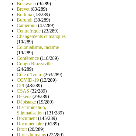
Botswana
(9/289)
Brevet
(83/289)
Burkina
(18/289)
Burundi
(30/289)
Cameroun
(47/289)
Centrafrique
(23/289)
Changements climatiques
(10/289)
Colonialisme, racisme
(19/289)
Conférence
(118/289)
Congo Brazzaville
(24/289)
Côte d’Ivoire
(263/289)
COVID-19
(13/289)
CPI
(48/289)
CSAS
(32/289)
Dekens
(29/289)
Dépistage
(19/289)
Discrimination,
Stigmatisation
(131/289)
Document
(145/289)
Documentaire
(9/289)
Droit
(20/289)
Droits humains
(22/289)