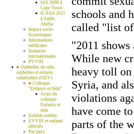
commit sexual
IAS 2009 à
Cape Town
schools and ho
ICASA 2011
à Addis
called "list o
Abeba
Impact socio-
économique
Informations
"2011 shows 
médicales
Instances
While new cri
internationales
PVVIH
Orphelins du sida,
heavy toll on
orphelins et enfants
vulnérables (OEV)
Syria, and al
Colloque
"Enfance et Sida"
Actes du
violations ag
colloque
Enfance et
have come to 
sida
Enfants soldats
parts of the 
EVVIH et enfants
affectés
Par pays