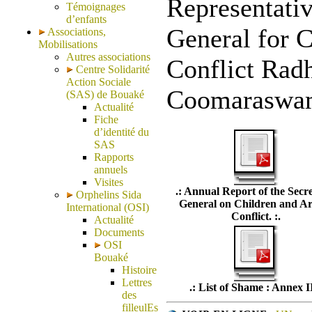
Representativ
Témoignages
d’enfants
General for 
Associations,
Mobilisations
Autres associations
Conflict Rad
Centre Solidarité
Action Sociale
Coomaraswam
(SAS) de Bouaké
Actualité
Fiche
d’identité du
SAS
Rapports
annuels
Visites
.: Annual Report of the Secr
Orphelins Sida
General on Children and A
International (OSI)
Conflict. :.
Actualité
Documents
OSI
Bouaké
Histoire
Lettres
.: List of Shame : Annex II
des
filleulEs