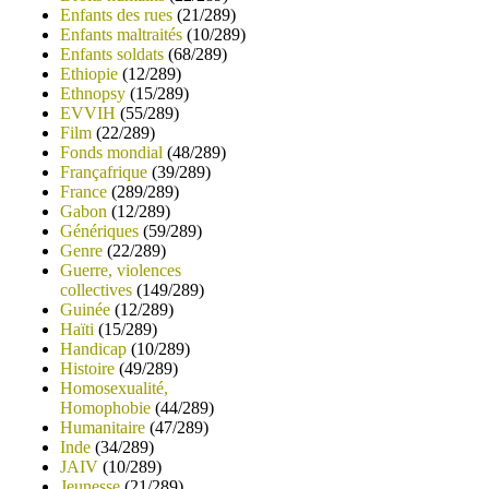
Enfants des rues
(21/289)
Enfants maltraités
(10/289)
Enfants soldats
(68/289)
Ethiopie
(12/289)
Ethnopsy
(15/289)
EVVIH
(55/289)
Film
(22/289)
Fonds mondial
(48/289)
Françafrique
(39/289)
France
(289/289)
Gabon
(12/289)
Génériques
(59/289)
Genre
(22/289)
Guerre, violences
collectives
(149/289)
Guinée
(12/289)
Haïti
(15/289)
Handicap
(10/289)
Histoire
(49/289)
Homosexualité,
Homophobie
(44/289)
Humanitaire
(47/289)
Inde
(34/289)
JAIV
(10/289)
Jeunesse
(21/289)