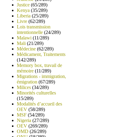
Justice
(65/289)
Kenya
(35/289)
Liberia
(25/289)
Livre
(62/289)
Lois transmission
intentionnelle
(24/289)
Malawi
(11/289)
Mali
(21/289)
Médecine
(62/289)
Médicament, Traitements
(142/289)
Memory box, travail de
mémoire
(11/289)
Migrations - immigration,
émigration
(67/289)
Milices
(34/289)
Minorités culturelles
(15/289)
Modalités d’accueil des
OEV
(58/289)
MSF
(54/289)
Nigeria
(27/289)
OEV
(269/289)
OMD
(26/289)
ONU
(58/289)