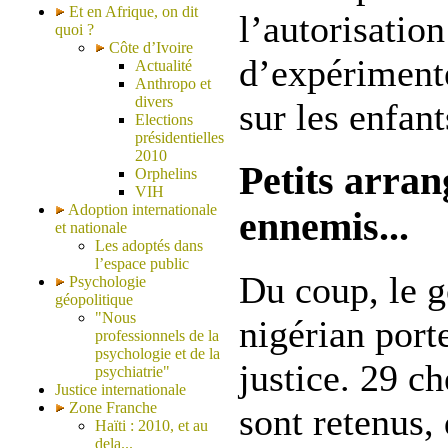
Et en Afrique, on dit
l’autorisatio
quoi ?
Côte d’Ivoire
d’expériment
Actualité
Anthropo et
divers
sur les enfant
Elections
présidentielles
2010
Petits arra
Orphelins
VIH
Adoption internationale
ennemis...
et nationale
Les adoptés dans
l’espace public
Du coup, le 
Psychologie
géopolitique
"Nous
nigérian porte
professionnels de la
psychologie et de la
justice. 29 c
psychiatrie"
Justice internationale
Zone Franche
sont retenus,
Haïti : 2010, et au
dela...