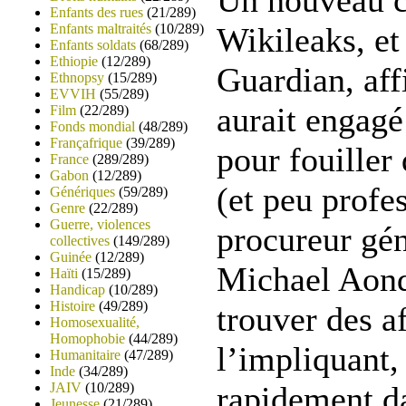
Enfants des rues
(21/289)
Wikileaks, et
Enfants maltraités
(10/289)
Enfants soldats
(68/289)
Ethiopie
(12/289)
Guardian, aff
Ethnopsy
(15/289)
EVVIH
(55/289)
aurait engagé
Film
(22/289)
Fonds mondial
(48/289)
Françafrique
(39/289)
pour fouiller 
France
(289/289)
Gabon
(12/289)
(et peu profe
Génériques
(59/289)
Genre
(22/289)
Guerre, violences
procureur gén
collectives
(149/289)
Guinée
(12/289)
Michael Aond
Haïti
(15/289)
Handicap
(10/289)
Histoire
(49/289)
trouver des a
Homosexualité,
Homophobie
(44/289)
l’impliquant, 
Humanitaire
(47/289)
Inde
(34/289)
rapidement da
JAIV
(10/289)
Jeunesse
(21/289)