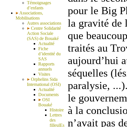
Témoignages
pour le Big P
d’enfants
Associations,
Mobilisations
la gravité de
Autres associations
Centre Solidarité
que beaucoup 
Action Sociale
(SAS) de Bouaké
Actualité
traités au Tr
Fiche
d’identité du
aujourd’hui a
SAS
Rapports
annuels
séquelles (lé
Visites
Orphelins Sida
paralysie, ...
International (OSI)
Actualité
le gouverneme
Documents
OSI
Bouaké
à la conclusi
Histoire
Lettres
n’avait pas 
des
filleulEs