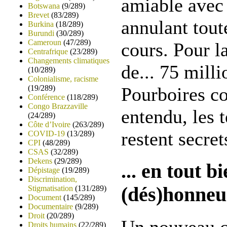
amiable avec
Botswana
(9/289)
Brevet
(83/289)
annulant toute
Burkina
(18/289)
Burundi
(30/289)
Cameroun
(47/289)
cours. Pour 
Centrafrique
(23/289)
Changements climatiques
de... 75 milli
(10/289)
Colonialisme, racisme
(19/289)
Pourboires c
Conférence
(118/289)
Congo Brazzaville
entendu, les 
(24/289)
Côte d’Ivoire
(263/289)
restent secret
COVID-19
(13/289)
CPI
(48/289)
CSAS
(32/289)
Dekens
(29/289)
... en tout b
Dépistage
(19/289)
Discrimination,
(dés)honneu
Stigmatisation
(131/289)
Document
(145/289)
Documentaire
(9/289)
Droit
(20/289)
Un nouveau c
Droits humains
(22/289)