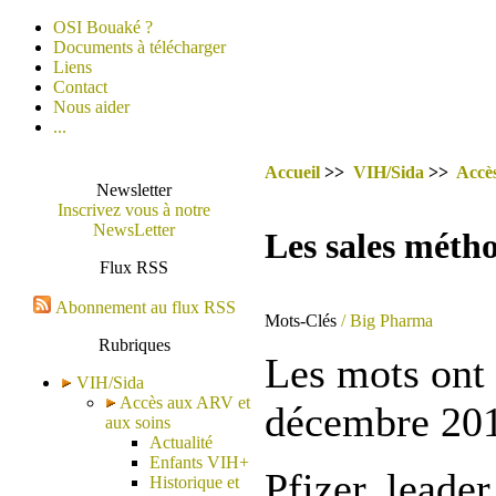
OSI Bouaké ?
Documents à télécharger
Liens
Contact
Nous aider
...
Accueil
>>
VIH/Sida
>>
Accè
Newsletter
Inscrivez vous à notre
NewsLetter
Les sales métho
Flux RSS
Abonnement au flux RSS
Mots-Clés
/ Big Pharma
Rubriques
Les mots ont 
VIH/Sida
Accès aux ARV et
décembre 201
aux soins
Actualité
Enfants VIH+
Pfizer, leade
Historique et