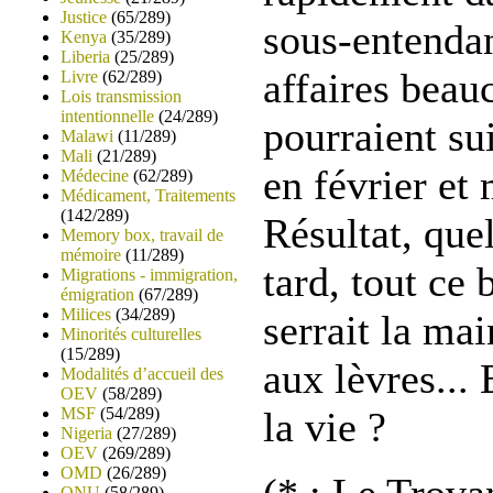
Justice
(65/289)
sous-entendan
Kenya
(35/289)
Liberia
(25/289)
affaires beau
Livre
(62/289)
Lois transmission
intentionnelle
(24/289)
pourraient sui
Malawi
(11/289)
Mali
(21/289)
en février et
Médecine
(62/289)
Médicament, Traitements
(142/289)
Résultat, que
Memory box, travail de
mémoire
(11/289)
tard, tout ce
Migrations - immigration,
émigration
(67/289)
Milices
(34/289)
serrait la ma
Minorités culturelles
(15/289)
aux lèvres... 
Modalités d’accueil des
OEV
(58/289)
la vie ?
MSF
(54/289)
Nigeria
(27/289)
OEV
(269/289)
OMD
(26/289)
(* : Le Trov
ONU
(58/289)