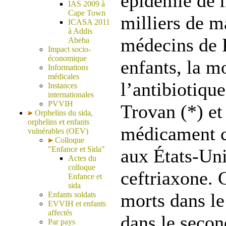
épidémie de m
IAS 2009 à
Cape Town
milliers de m
ICASA 2011
à Addis
médecins de P
Abeba
Impact socio-
économique
enfants, la m
Informations
médicales
l’antibiotiqu
Instances
internationales
PVVIH
Trovan (*) et 
Orphelins du sida,
orphelins et enfants
médicament c
vulnérables (OEV)
Colloque
"Enfance et Sida"
aux États-Uni
Actes du
colloque
ceftriaxone. 
Enfance et
sida
morts dans le
Enfants soldats
EVVIH et enfants
affectés
dans le secon
Par pays