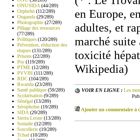
ONUSIDA
(44/289)
en Europe, en
Orphelin
(112/289)
Ouganda
(29/289)
Photographie
(27/289)
adultes, et r
Pillage des ressources
(77/289)
marché suite 
Politiques
(120/289)
Prévention, réduction des
risques
(131/289)
toxicité hépa
Prisons
(22/289)
Psy
(119/289)
Wikipedia)
PTME
(12/289)
PVVIH
(111/289)
RDC
(104/289)
Rwanda
(23/289)
Santé publique
(59/289)
VOIR EN LIGNE :
Les mot
Scolarisation
(9/289)
Pub
Sénégal
(13/289)
Sérophobie
(19/289)
Ajouter un commentaire à ce
SIDA
(29/289)
Sierra Leone
(13/289)
Somalie
(12/289)
Sorcellerie
(19/289)
Tchad
(10/289)