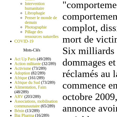
"comportemen
Intervention
humanitaire
Librophagie
comportement
Penser le monde de
demain
complot, diss
Photographie
Pillage des
mort de victi
ressources naturelles
COVID-19
Six milliards
Mots-Clés
Act Up Paris
(49/289)
dommages et 
Action militante
(32/289)
Activisme
(73/289)
réclamés au l
Adoption
(82/289)
Afrique
(161/289)
commence en 
Afrique du Sud
(73/289)
Alimentation, Faim
(48/289)
octobre 2009,
ARV
(203/289)
Associations, mobilisation
annonce avoi
communautaire
(65/289)
Bénin
(13/289)
Big Pharma
(16/289)