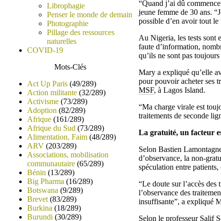
“Quand j’ai dû commencer
Librophagie
jeune femme de 30 ans. “Je
Penser le monde de demain
possible d’en avoir tout le
Photographie
Pillage des ressources
Au Nigeria, les tests sont
naturelles
faute d’information, nombr
COVID-19
qu’ils ne sont pas toujours 
Mots-Clés
Mary a expliqué qu’elle ava
pour pouvoir acheter ses t
Act Up Paris
(49/289)
MSF
, à Lagos Island.
Action militante
(32/289)
Activisme
(73/289)
“Ma charge virale est toujo
Adoption
(82/289)
traitements de seconde ligne
Afrique
(161/289)
Afrique du Sud
(73/289)
La gratuité, un facteur e
Alimentation, Faim
(48/289)
ARV
(203/289)
Selon Bastien Lamontagne,
Associations, mobilisation
d’observance, la non-gratu
communautaire
(65/289)
spéculation entre patients
Bénin
(13/289)
Big Pharma
(16/289)
“Le doute sur l’accès des t
Botswana
(9/289)
l’observance des traitement
Brevet
(83/289)
insuffisante”, a expliqué
Burkina
(18/289)
Burundi
(30/289)
Selon le professeur Salif 