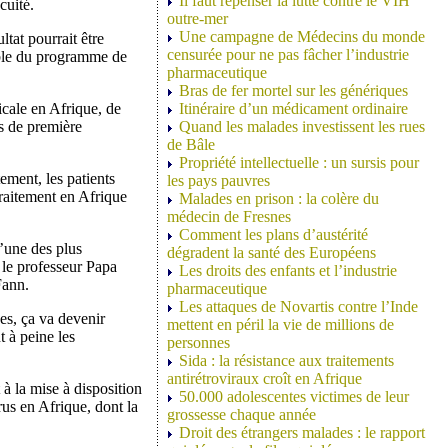
Il faut repenser la lutte contre le VIH
cuité.
outre-mer
Une campagne de Médecins du monde
tat pourrait être
censurée pour ne pas fâcher l’industrie
able du programme de
pharmaceutique
Bras de fer mortel sur les génériques
cale en Afrique, de
Itinéraire d’un médicament ordinaire
s de première
Quand les malades investissent les rues
de Bâle
Propriété intellectuelle : un sursis pour
ement, les patients
les pays pauvres
raitement en Afrique
Malades en prison : la colère du
médecin de Fresnes
Comment les plans d’austérité
l’une des plus
dégradent la santé des Européens
 le professeur Papa
Les droits des enfants et l’industrie
Fann.
pharmaceutique
Les attaques de Novartis contre l’Inde
nes, ça va devenir
mettent en péril la vie de millions de
 à peine les
personnes
Sida : la résistance aux traitements
antirétroviraux croît en Afrique
 à la mise à disposition
50.000 adolescentes victimes de leur
us en Afrique, dont la
grossesse chaque année
Droit des étrangers malades : le rapport