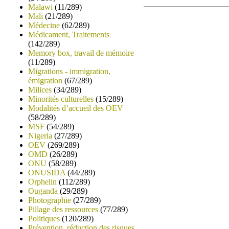
Malawi
(11/289)
Mali
(21/289)
Médecine
(62/289)
Médicament, Traitements
(142/289)
Memory box, travail de mémoire
(11/289)
Migrations - immigration,
émigration
(67/289)
Milices
(34/289)
Minorités culturelles
(15/289)
Modalités d’accueil des OEV
(58/289)
MSF
(54/289)
Nigeria
(27/289)
OEV
(269/289)
OMD
(26/289)
ONU
(58/289)
ONUSIDA
(44/289)
Orphelin
(112/289)
Ouganda
(29/289)
Photographie
(27/289)
Pillage des ressources
(77/289)
Politiques
(120/289)
Prévention, réduction des risques