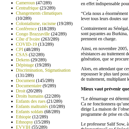
Cameroun
(47/289)
en effet indispensable pour
Centrafrique
(23/289)
Changements climatiques
“Cela nous a énormément a
(10/289)
lever tous leurs doutes sur 
Colonialisme, racisme
(19/289)
Contrairement au Sénégal, 
Conférence
(118/289)
sont payantes au Burkina, 
Congo Brazzaville
(24/289)
prennent en charge.
Côte d’Ivoire
(263/289)
COVID-19
(13/289)
Ainsi, en novembre 2005, l
CPI
(48/289)
résistances au traitement 
CSAS
(32/289)
génération, que se procur
Dekens
(29/289)
Dépistage
(19/289)
Alors, en attendant que ce
Discrimination, Stigmatisation
repousser le plus tard poss
(131/289)
de traitement, multipliant le
Document
(145/289)
Documentaire
(9/289)
Mieux vaut prévenir que 
Droit
(20/289)
Droits humains
(22/289)
“Le démarrage est détermina
Enfants des rues
(21/289)
Ca ne fonctionnera qu’une
Enfants maltraités
(10/289)
dirige La maison de l’obse
Enfants soldats
(68/289)
programme de prise en c
Ethiopie
(12/289)
Ethnopsy
(15/289)
Le professeur Salif Sow, à 
EVVIH
(55/289)