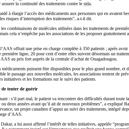
 assurer la continuité des traitements contre le
sida
.
idé à élargir l’accès des médicaments aux personnes qui en avaient bes
les risques d’interruption des traitements”, a-t-il dit.
les combinaisons de molécules utilisées dans les traitements de premiè
mais cela n’empêche pas les associations de les proposer gratuitement a
’AAS offrait une prise en charge complète à 350 patients ; après avoir
de première ligne, 20 pour cent d’entre elles suivent désormais un trait
e AAS au prix fort auprès de la centrale d’achat de Ouagadougou.
s médicaments puissent être disponibles pour le plus grand nombre, et d
ible le passage aux nouvelles molécules, les associations tentent de prév
s initiatives et les formations sur le suivi des patients.
de tenter de guérir
nt : s’il part mal, le patient va rencontrer des difficultés durant toute l
 ou deux années avant qu’il ait de nouveaux problèmes”, a expliqué B
rvance, un projet canadien d’appui au suivi des traitements, intégré de
harge d’AAS.
Dakar, a lui aussi affirmé l’intérêt de telles initiatives, appelée “prog