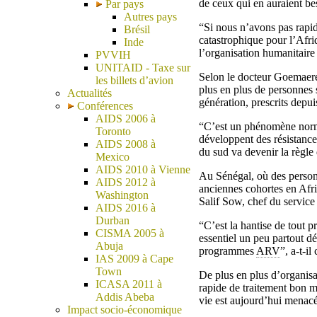
de ceux qui en auraient be
Par pays
Autres pays
“Si nous n’avons pas rapid
Brésil
catastrophique pour l’Afr
Inde
l’organisation humanitaire
PVVIH
UNITAID - Taxe sur
Selon le docteur Goemaere
les billets d’avion
plus en plus de personnes s
Actualités
génération, prescrits depui
Conférences
AIDS 2006 à
“C’est un phénomène normal
Toronto
développent des résistance
AIDS 2008 à
du sud va devenir la règle
Mexico
AIDS 2010 à Vienne
Au Sénégal, où des person
AIDS 2012 à
anciennes cohortes en Afri
Washington
Salif Sow, chef du service
AIDS 2016 à
Durban
“C’est la hantise de tout pr
CISMA 2005 à
essentiel un peu partout d
Abuja
programmes
ARV
”, a-t-i
IAS 2009 à Cape
Town
De plus en plus d’organisat
ICASA 2011 à
rapide de traitement bon m
Addis Abeba
vie est aujourd’hui menac
Impact socio-économique