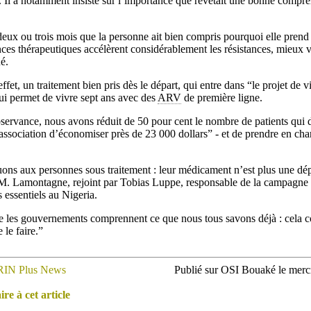
 Il a notamment insisté sur l’importance que revêtait une bonne compré
eux ou trois mois que la personne ait bien compris pourquoi elle prend 
nces thérapeutiques accélèrent considérablement les résistances, mieux v
é.
t, un traitement bien pris dès le départ, qui entre dans “le projet de vi
lui permet de vivre sept ans avec des
ARV
de première ligne.
servance, nous avons réduit de 50 pour cent le nombre de patients qui 
l’association d’économiser près de 23 000 dollars” - et de prendre en ch
uons aux personnes sous traitement : leur médicament n’est plus une dé
 M. Lamontagne, rejoint par Tobias Luppe, responsable de la campagne
essentiels au Nigeria.
ue les gouvernements comprennent ce que nous tous savons déjà : cela c
 le faire.”
RIN Plus News
Publié sur OSI Bouaké le mer
e à cet article