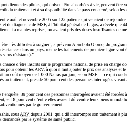
quotidienne des pilules, qui doivent être absorbées à vie, peuvent être 
coût du traitement et à sa disponibilité dans le pays concerné, selon les a
entre août et novembre 2005 sur 122 patients qui venaient de rejoindr
V
et de diagnostic de
MSF
, à l’hôpital général de Lagos, a révélé que 4
aitement à maintes reprises, ou avaient pris des doses insuffisantes de m
t être très difficiles à soigner”, a prévenu Abimbola Olomo, du progr
 résistances dans un pays, même les traitements de première ligne vont 
 virus résistants).”
a chance d’être inscrits sur le programme national de prise en charge d
ois pour obtenir les
ARV
, à quoi il faut ajouter le prix des analyses et l
soit un coût moyen de 1 000 Nairas par jour, selon
MSF
— ce qui conda
ès au traitement, près de 50 pour cent des personnes interrogées vivan
de l’enquête, 39 pour cent des personnes interrogées avaient été forcées 
nt, et 18 pour cent d’entre elles avaient dû vendre leurs biens immobilie
subventionnés par le gouvernement.
Ashie, sous
ARV
depuis 2001, qui a dû interrompre son traitement à plus
ix demandés par le système de santé public.