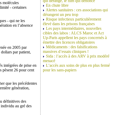
qui dérange, le film qui dénonce
es molécules
En chute libre
imité - certaines
Alertes sanitaires : ces associations qui
dérangent un peu trop
Risque infectieux particulièrement
ues - qui ne les
élevé dans les prisons françaises
ération en l’absence
Les pays intermédiaires, nouvelles
cibles des labos : ALCS Maroc et Act
Up-Paris appellent les pays concernés à
émettre des licences obligatoires
Médicaments : des falsifications
menée en 2005 par
massives d’essais cliniques !
dollars par patient,
Sida : l’accès à des ARV à prix modéré
menacé
s intégrées de prise en
L’accès aux soins de plus en plus fermé
s pèsent 26 pour cent
pour les sans-papiers
cher que les précédentes
remière génération,
u définitives des
 individu au gré des