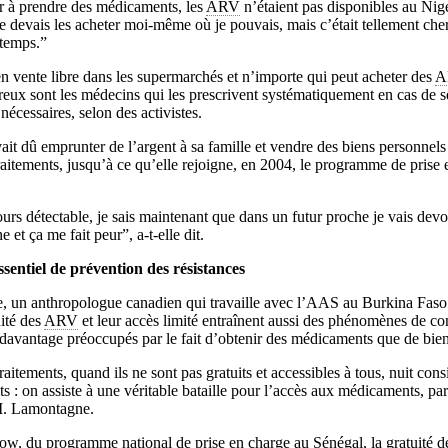
 à prendre des médicaments, les
ARV
n’étaient pas disponibles au Nige
 devais les acheter moi-même où je pouvais, mais c’était tellement cher
 temps.”
 en vente libre dans les supermarchés et n’importe qui peut acheter des
A
eux sont les médecins qui les prescrivent systématiquement en cas de sé
nécessaires, selon des activistes.
it dû emprunter de l’argent à sa famille et vendre des biens personnels 
raitements, jusqu’à ce qu’elle rejoigne, en 2004, le programme de prise 
urs détectable, je sais maintenant que dans un futur proche je vais devo
 et ça me fait peur”, a-t-elle dit.
ssentiel de prévention des résistances
 un anthropologue canadien qui travaille avec l’AAS au Burkina Faso 
ité des
ARV
et leur accès limité entraînent aussi des phénomènes de co
, davantage préoccupés par le fait d’obtenir des médicaments que de bien
raitements, quand ils ne sont pas gratuits et accessibles à tous, nuit con
s : on assiste à une véritable bataille pour l’accès aux médicaments, par
 M. Lamontagne.
Sow, du programme national de prise en charge au Sénégal, la gratuité 