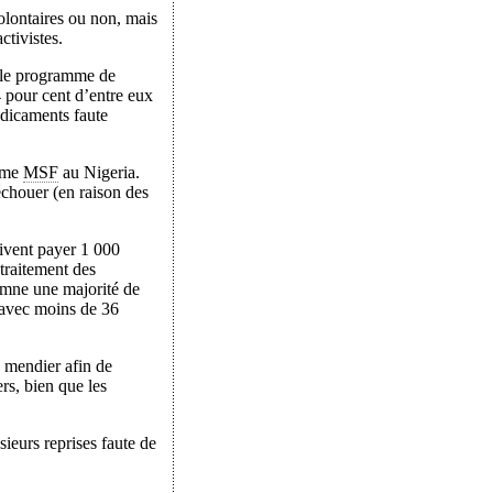
volontaires ou non, mais
ctivistes.
e le programme de
4 pour cent d’entre eux
édicaments faute
amme
MSF
au Nigeria.
échouer (en raison des
oivent payer 1 000
e traitement des
mne une majorité de
t avec moins de 36
à mendier afin de
rs, bien que les
ieurs reprises faute de