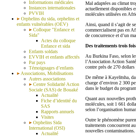
Informations médicales
Mal adaptées au climat tro
Instances internationales
actuellement disponibles e
PVVIH
molécules utilisées en Afri
Orphelins du sida, orphelins et
enfants vulnérables (OEV)
Ainsi, quand il s’agit de s
Colloque "Enfance et
commercialisent pas en Afr
Sida"
de concurrence et d’un marc
Actes du colloque
Des traitements trois foi
Enfance et sida
Enfants soldats
Au Burkina Faso, selon les
EVVIH et enfants affectés
l’Association Action Santé
Par pays
contre près de 270 dollars
Témoignages d’enfants
Associations, Mobilisations
De même à Kayelitsha, da
Autres associations
charge d’environ 2 300 per
Centre Solidarité Action
dans le budget du progra
Sociale (SAS) de Bouaké
Actualité
Quant aux nouvelles prothé
Fiche d’identité du
molécules, soit 1 661 dolla
SAS
selon l’organisation human
Rapports annuels
Visites
Outre le phénomène puremen
Orphelins Sida
traitements concourrent au
International (OSI)
nouvelles contaminations.
Actualité