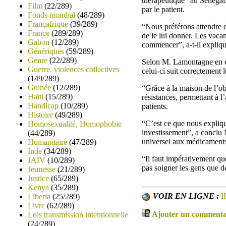
thérapeutique” au Sénégal.
Film
(22/289)
par le patient.
Fonds mondial
(48/289)
Françafrique
(39/289)
“Nous préférons attendre d
France
(289/289)
de le lui donner. Les vaca
Gabon
(12/289)
commencer”, a-t-il expliqu
Génériques
(59/289)
Genre
(22/289)
Selon M. Lamontagne en effe
Guerre, violences collectives
celui-ci suit correctement 
(149/289)
Guinée
(12/289)
“Grâce à la maison de l’ob
Haïti
(15/289)
résistances, permettant à 
Handicap
(10/289)
patients.
Histoire
(49/289)
“C’est ce que nous expliq
Homosexualité, Homophobie
investissement”, a conclu
(44/289)
universel aux médicaments 
Humanitaire
(47/289)
Inde
(34/289)
“Il faut impérativement q
JAIV
(10/289)
pas soigner les gens que de
Jeunesse
(21/289)
Justice
(65/289)
Kenya
(35/289)
VOIR EN LIGNE :
I
Liberia
(25/289)
Livre
(62/289)
Ajouter un commentair
Lois transmission intentionnelle
(24/289)