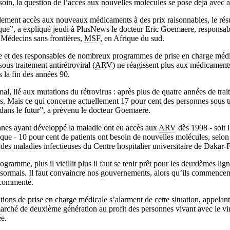
soin, la question de l’accès aux nouvelles molécules se pose déjà avec a
ement accès aux nouveaux médicaments à des prix raisonnables, le résul
ique”, a expliqué jeudi à PlusNews le docteur Eric Goemaere, respons
 Médecins sans frontières,
MSF
, en Afrique du sud.
 et des responsables de nombreux programmes de prise en charge médi
ous traitement antirétroviral (
ARV
) ne réagissent plus aux médicament
s la fin des années 90.
, lié aux mutations du rétrovirus : après plus de quatre années de trait
s. Mais ce qui concerne actuellement 17 pour cent des personnes sous t
 dans le futur”, a prévenu le docteur Goemaere.
nes ayant développé la maladie ont eu accès aux
ARV
dès 1998 - soit 
que - 10 pour cent de patients ont besoin de nouvelles molécules, selon
 des maladies infectieuses du Centre hospitalier universitaire de Dakar-
ogramme, plus il vieillit plus il faut se tenir prêt pour les deuxièmes lig
ésormais. Il faut convaincre nos gouvernements, alors qu’ils commencent
l commenté.
ions de prise en charge médicale s’alarment de cette situation, appelant
arché de deuxième génération au profit des personnes vivant avec le vir
ée.