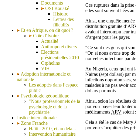
Documents
Ces ruptures dans la prise 
OSI Bouaké
elles sont souvent liées au 
Histoire
Lettres des
Ainsi, une enquête menée 
filleulEs
distribution gratuite d’
AR
Et en Afrique, on dit quoi ?
avaient interrompu leur tr
Côte d’Ivoire
d’argent pour les payer.
Actualité
Anthropo et divers
“Ce sont des gens qui von
Elections
“Or, si nous avons trop de
présidentielles 2010
nouvelles infections par des
Orphelins
VIH
Au Nigeria, ceux qui ont l
Adoption internationale et
Nairas (sept dollars) par m
nationale
infections opportunistes, 
Les adoptés dans l’espace
malades à ne pas avoir acc
public
dollars par mois.
Psychologie géopolitique
Ainsi, selon les résultats 
"Nous professionnels de la
pouvoir payer leur traiteme
psychologie et de la
médicaments
ARV
soient 
psychiatrie"
Justice internationale
Cela a été le cas de Mary 
Zone Franche
pouvoir s’acquitter des pr
Haïti : 2010, et au dela...
Intervention humanitaire