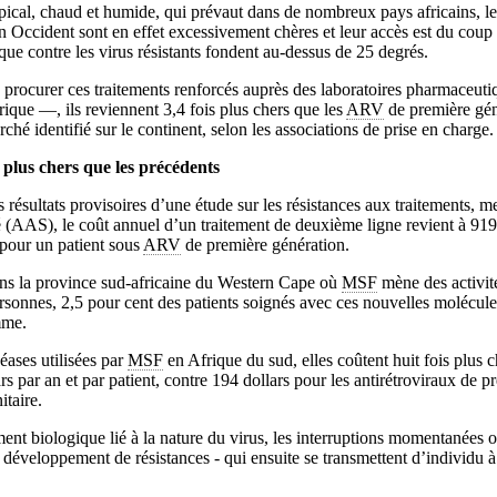
pical, chaud et humide, qui prévaut dans de nombreux pays africains, l
n Occident sont en effet excessivement chères et leur accès est du coup l
que contre les virus résistants fondent au-dessus de 25 degrés.
e procurer ces traitements renforcés auprès des laboratoires pharmaceutiq
ique —, ils reviennent 3,4 fois plus chers que les
ARV
de première gén
hé identifié sur le continent, selon les associations de prise en charge.
s plus chers que les précédents
 résultats provisoires d’une étude sur les résistances aux traitements, 
 (AAS), le coût annuel d’un traitement de deuxième ligne revient à 919 
 pour un patient sous
ARV
de première génération.
ns la province sud-africaine du Western Cape où
MSF
mène des activité
sonnes, 2,5 pour cent des patients soignés avec ces nouvelles molécule
mme.
ases utilisées par
MSF
en Afrique du sud, elles coûtent huit fois plus 
rs par an et par patient, contre 194 dollars pour les antirétroviraux de p
itaire.
t biologique lié à la nature du virus, les interruptions momentanées o
 développement de résistances - qui ensuite se transmettent d’individu à