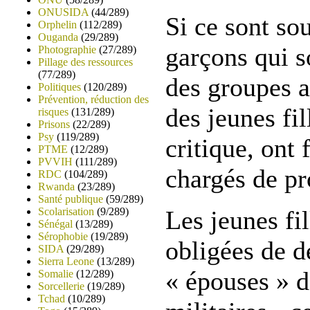
ONUSIDA
(44/289)
Si ce sont so
Orphelin
(112/289)
Ouganda
(29/289)
garçons qui s
Photographie
(27/289)
Pillage des ressources
(77/289)
des groupes a
Politiques
(120/289)
Prévention, réduction des
des jeunes fil
risques
(131/289)
Prisons
(22/289)
Psy
(119/289)
critique, ont 
PTME
(12/289)
PVVIH
(111/289)
chargés de pr
RDC
(104/289)
Rwanda
(23/289)
Santé publique
(59/289)
Scolarisation
(9/289)
Les jeunes fi
Sénégal
(13/289)
Sérophobie
(19/289)
obligées de d
SIDA
(29/289)
Sierra Leone
(13/289)
« épouses » 
Somalie
(12/289)
Sorcellerie
(19/289)
Tchad
(10/289)