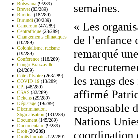
Botswana
(9/289)
semaines.
Brevet
(83/289)
Burkina
(18/289)
Burundi
(30/289)
« Les organis
Cameroun
(47/289)
Centrafrique
(23/289)
de l’enfance 
Changements climatiques
(10/289)
Colonialisme, racisme
remarqué une 
(19/289)
Conférence
(118/289)
du recrutemen
Congo Brazzaville
(24/289)
Côte d’Ivoire
(263/289)
les rangs des 
COVID-19
(13/289)
CPI
(48/289)
affirmé Patr
CSAS
(32/289)
Dekens
(29/289)
Dépistage
(19/289)
responsable 
Discrimination,
Stigmatisation
(131/289)
Nations Unies
Document
(145/289)
Documentaire
(9/289)
Droit
(20/289)
coordination 
Droits humains
(22/289)