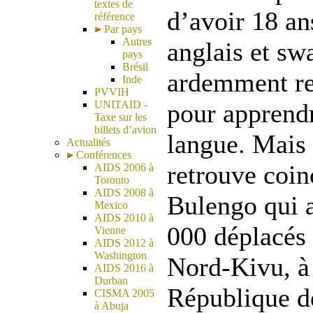
textes de
d’avoir 18 ans
référence
Par pays
Autres
anglais et swa
pays
Brésil
ardemment ret
Inde
PVVIH
UNITAID -
pour apprend
Taxe sur les
billets d’avion
langue. Mais p
Actualités
Conférences
retrouve coin
AIDS 2006 à
Toronto
AIDS 2008 à
Bulengo qui a
Mexico
AIDS 2010 à
000 déplacés 
Vienne
AIDS 2012 à
Washington
Nord-Kivu, à 
AIDS 2016 à
Durban
République d
CISMA 2005
à Abuja