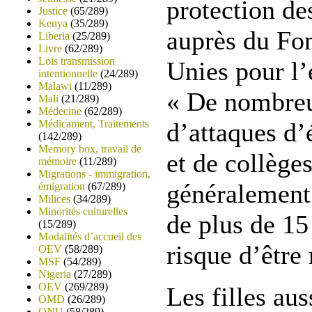
protection d
Justice
(65/289)
Kenya
(35/289)
auprès du Fo
Liberia
(25/289)
Livre
(62/289)
Lois transmission
Unies pour l
intentionnelle
(24/289)
Malawi
(11/289)
« De nombreux
Mali
(21/289)
Médecine
(62/289)
Médicament, Traitements
d’attaques d’
(142/289)
Memory box, travail de
et de collège
mémoire
(11/289)
Migrations - immigration,
généralement 
émigration
(67/289)
Milices
(34/289)
Minorités culturelles
de plus de 15
(15/289)
Modalités d’accueil des
risque d’être 
OEV
(58/289)
MSF
(54/289)
Nigeria
(27/289)
OEV
(269/289)
Les filles aus
OMD
(26/289)
ONU
(58/289)