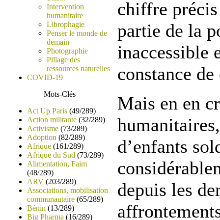
chiffre préci
Intervention
humanitaire
Librophagie
partie de la p
Penser le monde de
demain
inaccessible 
Photographie
Pillage des
constance de
ressources naturelles
COVID-19
Mots-Clés
Mais en en cro
Act Up Paris
(49/289)
humanitaires,
Action militante
(32/289)
Activisme
(73/289)
Adoption
(82/289)
d’enfants sol
Afrique
(161/289)
Afrique du Sud
(73/289)
considérable
Alimentation, Faim
(48/289)
ARV
(203/289)
depuis les de
Associations, mobilisation
communautaire
(65/289)
affrontements,
Bénin
(13/289)
Big Pharma
(16/289)