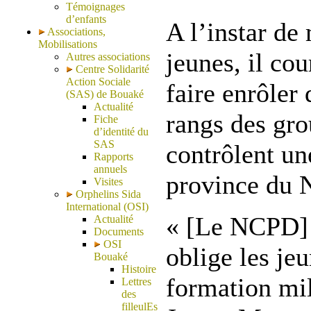
Témoignages
d’enfants
A l’instar de 
Associations,
Mobilisations
jeunes, il cou
Autres associations
Centre Solidarité
Action Sociale
faire enrôler 
(SAS) de Bouaké
Actualité
rangs des gr
Fiche
d’identité du
SAS
contrôlent un
Rapports
annuels
province du 
Visites
Orphelins Sida
International (OSI)
« [Le NCPD] t
Actualité
Documents
OSI
oblige les je
Bouaké
Histoire
formation mil
Lettres
des
filleulEs