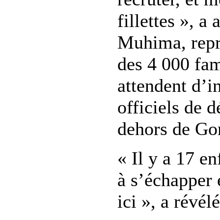
fillettes », a
Muhima, repr
des 4 000 fam
attendent d’in
officiels de d
dehors de Go
« Il y a 17 en
à s’échapper 
ici », a révé