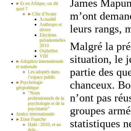
James Mapund
Et en Afrique, on dit
quoi ?
m’ont demand
Côte d’Ivoire
Actualité
Anthropo et
leurs rangs, m
divers
Elections
présidentielles
Malgré la pré
2010
Orphelins
situation, le
VIH
Adoption internationale
et nationale
partie des qu
Les adoptés dans
l’espace public
chanceux. Bo
Psychologie
géopolitique
"Nous
n’ont pas réu
professionnels de la
psychologie et de la
groupes armés
psychiatrie"
Justice internationale
Zone Franche
statistiques 
Haïti : 2010, et au
dela...