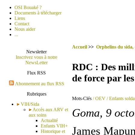
OSI Bouaké ?
Documents à télécharger
Liens
Contact
Nous aider
...
Accueil
>>
Orphelins du sida,
Newsletter
Inscrivez vous à notre
NewsLetter
RDC : Des milli
Flux RSS
de force par les
Abonnement au flux RSS
Rubriques
Mots-Clés
/ OEV
/ Enfants solda
VIH/Sida
Goma, 9 octo
Accès aux ARV et
aux soins
Actualité
Enfants VIH+
James Mapund
Historique et