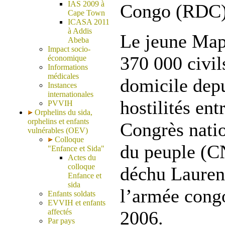
IAS 2009 à
Congo (RDC)
Cape Town
ICASA 2011
à Addis
Le jeune Mapu
Abeba
Impact socio-
370 000 civils
économique
Informations
médicales
domicile depu
Instances
internationales
hostilités ent
PVVIH
Orphelins du sida,
orphelins et enfants
Congrès natio
vulnérables (OEV)
Colloque
du peuple (C
"Enfance et Sida"
Actes du
colloque
déchu Lauren
Enfance et
sida
l’armée cong
Enfants soldats
EVVIH et enfants
affectés
2006.
Par pays