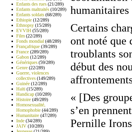
Enfants des rues
(21/289)
humanitaire
Enfants maltraités
(10/289)
Enfants soldats
(68/289)
Ethiopie
(12/289)
Certains char
Ethnopsy
(15/289)
EVVIH
(55/289)
Film
(22/289)
ont noté que d
Fonds mondial
(48/289)
Françafrique
(39/289)
troublants so
France
(289/289)
Gabon
(12/289)
Génériques
(59/289)
début des no
Genre
(22/289)
Guerre, violences
affrontements
collectives
(149/289)
Guinée
(12/289)
Haïti
(15/289)
« [Des groupe
Handicap
(10/289)
Histoire
(49/289)
Homosexualité,
s’en prennent
Homophobie
(44/289)
Humanitaire
(47/289)
Pernille Iron
Inde
(34/289)
JAIV
(10/289)
Jeunesse
(21/289)