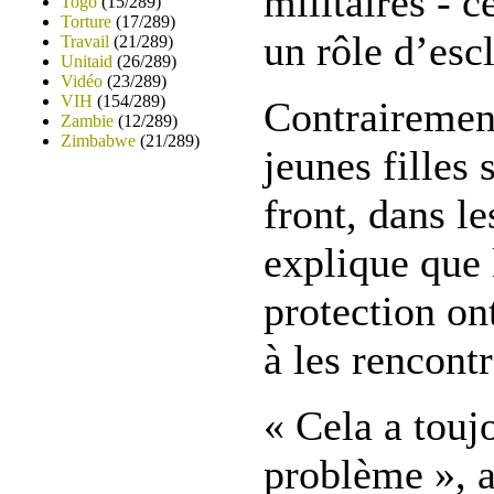
militaires - c
Togo
(15/289)
Torture
(17/289)
un rôle d’esc
Travail
(21/289)
Unitaid
(26/289)
Vidéo
(23/289)
VIH
(154/289)
Contrairement
Zambie
(12/289)
Zimbabwe
(21/289)
jeunes filles 
front, dans l
explique que 
protection ont
à les rencontr
« Cela a touj
problème », a