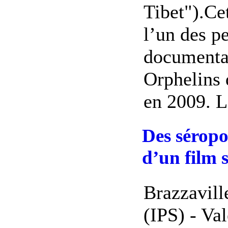
Tibet").Cet
l’un des p
documentai
Orphelins 
en 2009. Le
Des séropo
d’un film 
Brazzavill
(IPS) - Va