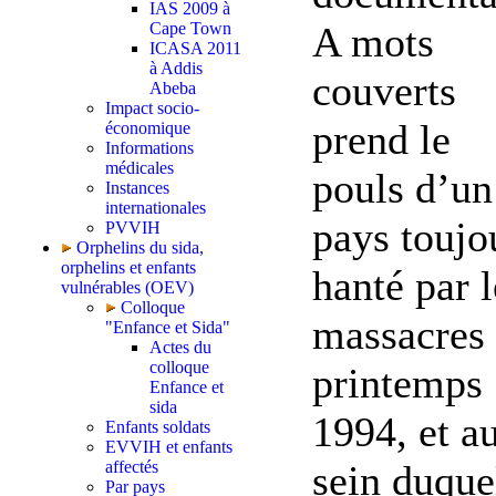
IAS 2009 à
A mots
Cape Town
ICASA 2011
à Addis
couverts
Abeba
Impact socio-
prend le
économique
Informations
médicales
pouls d’un
Instances
internationales
pays toujo
PVVIH
Orphelins du sida,
orphelins et enfants
hanté par l
vulnérables (OEV)
Colloque
massacres
"Enfance et Sida"
Actes du
colloque
printemps
Enfance et
sida
1994, et a
Enfants soldats
EVVIH et enfants
sein duque
affectés
Par pays