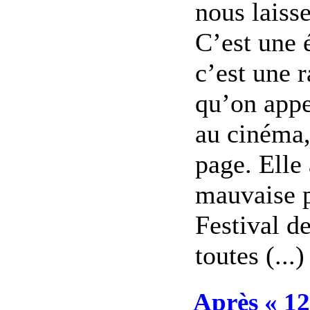
nous laisse
C’est une 
c’est une r
qu’on appe
au cinéma,
page. Elle 
mauvaise p
Festival d
toutes (...)
Après « 1