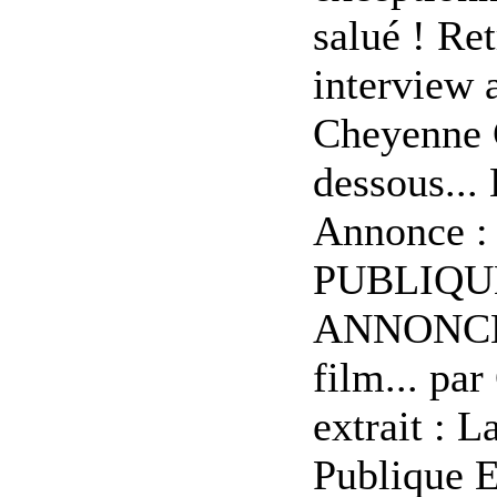
salué ! Re
interview 
Cheyenne 
dessous...
Annonce :
PUBLIQU
ANNONCE
film... pa
extrait : L
Publique E