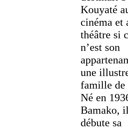
Kouyaté a
cinéma et 
théâtre si 
n’est son
appartenan
une illustr
famille de 
Né en 193
Bamako, i
débute sa