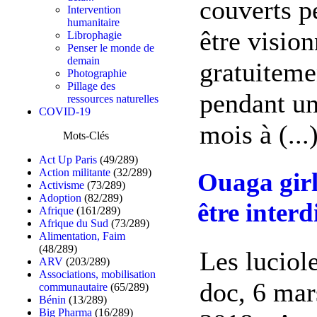
couverts p
Intervention
humanitaire
être visio
Librophagie
Penser le monde de
demain
gratuiteme
Photographie
Pillage des
pendant u
ressources naturelles
COVID-19
mois à (...
Mots-Clés
Act Up Paris
(49/289)
Action militante
(32/289)
Ouaga girl
Activisme
(73/289)
Adoption
(82/289)
être inter
Afrique
(161/289)
Afrique du Sud
(73/289)
Alimentation, Faim
(48/289)
Les luciol
ARV
(203/289)
Associations, mobilisation
doc, 6 mar
communautaire
(65/289)
Bénin
(13/289)
Big Pharma
(16/289)