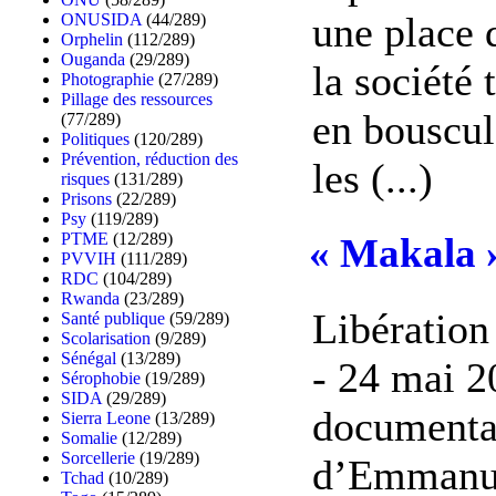
une place 
ONUSIDA
(44/289)
Orphelin
(112/289)
Ouganda
(29/289)
la société 
Photographie
(27/289)
Pillage des ressources
en bouscul
(77/289)
Politiques
(120/289)
Prévention, réduction des
les (...)
risques
(131/289)
Prisons
(22/289)
Psy
(119/289)
PTME
(12/289)
« Makala »,
PVVIH
(111/289)
RDC
(104/289)
Rwanda
(23/289)
Libération
Santé publique
(59/289)
Scolarisation
(9/289)
Sénégal
(13/289)
- 24 mai 2
Sérophobie
(19/289)
SIDA
(29/289)
documenta
Sierra Leone
(13/289)
Somalie
(12/289)
Sorcellerie
(19/289)
d’Emmanue
Tchad
(10/289)