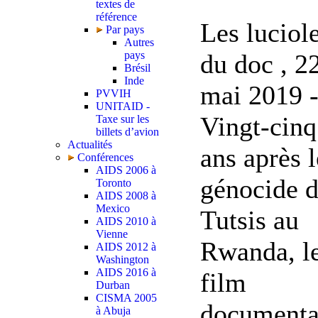
textes de
référence
Les luciol
Par pays
Autres
du doc , 2
pays
Brésil
Inde
mai 2019 
PVVIH
UNITAID -
Vingt-cinq
Taxe sur les
billets d’avion
Actualités
ans après l
Conférences
AIDS 2006 à
génocide d
Toronto
AIDS 2008 à
Mexico
Tutsis au
AIDS 2010 à
Vienne
Rwanda, l
AIDS 2012 à
Washington
AIDS 2016 à
film
Durban
CISMA 2005
documenta
à Abuja