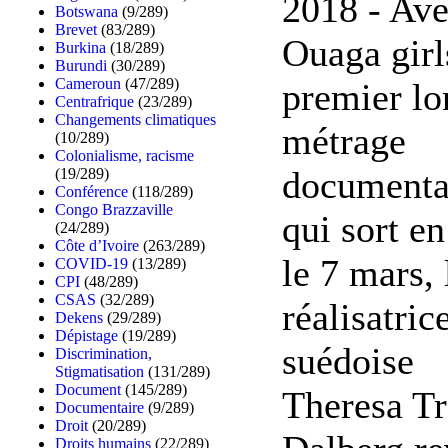
2018 - Av
Botswana
(9/289)
Brevet
(83/289)
Ouaga girl
Burkina
(18/289)
Burundi
(30/289)
Cameroun
(47/289)
premier lo
Centrafrique
(23/289)
Changements climatiques
métrage
(10/289)
Colonialisme, racisme
documenta
(19/289)
Conférence
(118/289)
Congo Brazzaville
qui sort en
(24/289)
Côte d’Ivoire
(263/289)
le 7 mars, 
COVID-19
(13/289)
CPI
(48/289)
CSAS
(32/289)
réalisatric
Dekens
(29/289)
Dépistage
(19/289)
suédoise
Discrimination,
Stigmatisation
(131/289)
Document
(145/289)
Theresa Tr
Documentaire
(9/289)
Droit
(20/289)
Droits humains
(22/289)