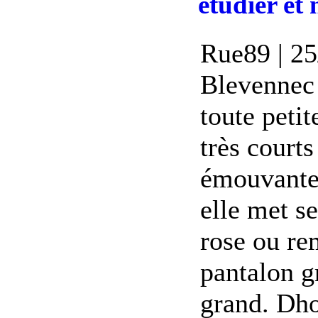
étudier et 
Rue89 | 25
Blevennec 
toute petit
très courts
émouvante,
elle met se
rose ou re
pantalon gr
grand. Dho