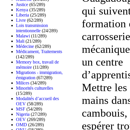
Justice
(65/289)
qui suiven
Kenya
(35/289)
Liberia
(25/289)
formation 
Livre
(62/289)
Lois transmission
intentionnelle
(24/289)
carrosserie
Malawi
(11/289)
Mali
(21/289)
mécanique
Médecine
(62/289)
Médicament, Traitements
(142/289)
un centre
Memory box, travail de
mémoire
(11/289)
d’apprenti
Migrations - immigration,
émigration
(67/289)
Milices
(34/289)
Mettre les
Minorités culturelles
(15/289)
mains dans
Modalités d’accueil des
OEV
(58/289)
MSF
(54/289)
cambouis, 
Nigeria
(27/289)
OEV
(269/289)
espérer tr
OMD
(26/289)
ONU
(58/289)