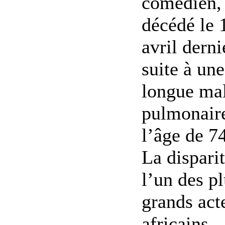
comédien, 
décédé le 
avril derni
suite à une
longue ma
pulmonair
l’âge de 7
La dispari
l’un des p
grands act
africains