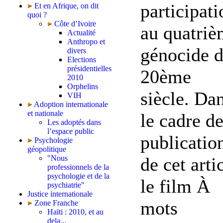
participati
Et en Afrique, on dit
quoi ?
Côte d’Ivoire
au quatri
Actualité
Anthropo et
génocide 
divers
Elections
présidentielles
20ème
2010
Orphelins
siècle. Da
VIH
Adoption internationale
et nationale
le cadre de
Les adoptés dans
l’espace public
publicatio
Psychologie
géopolitique
de cet arti
"Nous
professionnels de la
psychologie et de la
le film À
psychiatrie"
Justice internationale
mots
Zone Franche
Haïti : 2010, et au
dela...