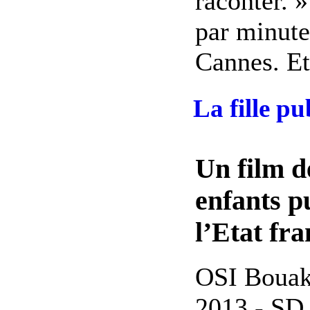
raconter. 
par ­minute
Cannes. Et
La fille p
Un film d
enfants p
l’Etat fra
OSI Bouak
2013 - SD 