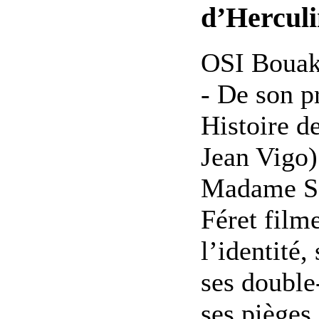
d’Herculi
OSI Bouak
- De son p
Histoire d
Jean Vigo)
Madame So
Féret film
l’identité,
ses double
ses pièges