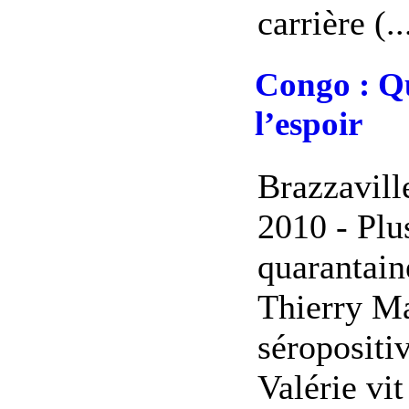
carrière (..
Congo : Qu
l’espoir
Brazzavill
2010 - Pl
quarantain
Thierry Ma
séropositi
Valérie vi