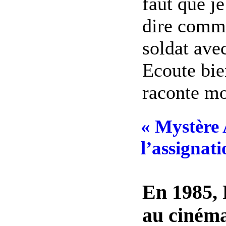
faut que j
dire comme
soldat avec
Ecoute bie
raconte mo
« Mystère 
l’assignati
En 1985, 
au cinéma