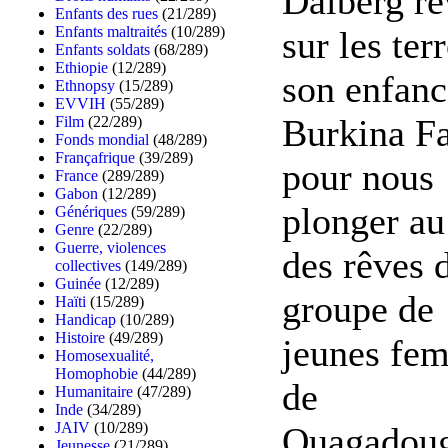
Dalberg re
Enfants des rues
(21/289)
Enfants maltraités
(10/289)
sur les ter
Enfants soldats
(68/289)
Ethiopie
(12/289)
son enfanc
Ethnopsy
(15/289)
EVVIH
(55/289)
Burkina Fa
Film
(22/289)
Fonds mondial
(48/289)
Françafrique
(39/289)
pour nous
France
(289/289)
Gabon
(12/289)
plonger au
Génériques
(59/289)
Genre
(22/289)
Guerre, violences
des rêves 
collectives
(149/289)
Guinée
(12/289)
groupe de
Haïti
(15/289)
Handicap
(10/289)
Histoire
(49/289)
jeunes fe
Homosexualité,
Homophobie
(44/289)
de
Humanitaire
(47/289)
Inde
(34/289)
JAIV
(10/289)
Ouagadou
Jeunesse
(21/289)