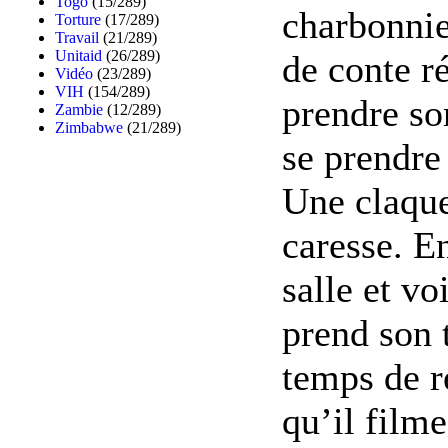
Togo
(15/289)
charbonnie
Torture
(17/289)
Travail
(21/289)
Unitaid
(26/289)
de conte ré
Vidéo
(23/289)
VIH
(154/289)
prendre so
Zambie
(12/289)
Zimbabwe
(21/289)
se prendre
Une claque
caresse. E
salle et vo
prend son 
temps de r
qu’il filme