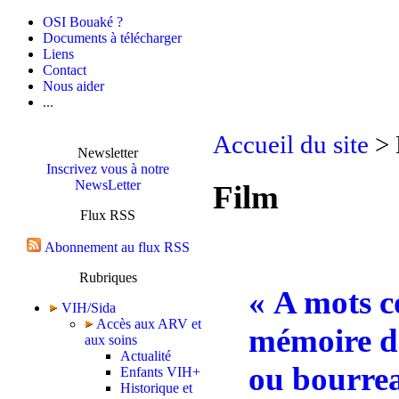
OSI Bouaké ?
Documents à télécharger
Liens
Contact
Nous aider
...
Accueil du site
> 
Newsletter
Inscrivez vous à notre
NewsLetter
Film
Flux RSS
Abonnement au flux RSS
Rubriques
« A mots co
VIH/Sida
Accès aux ARV et
mémoire d
aux soins
Actualité
ou bourrea
Enfants VIH+
Historique et