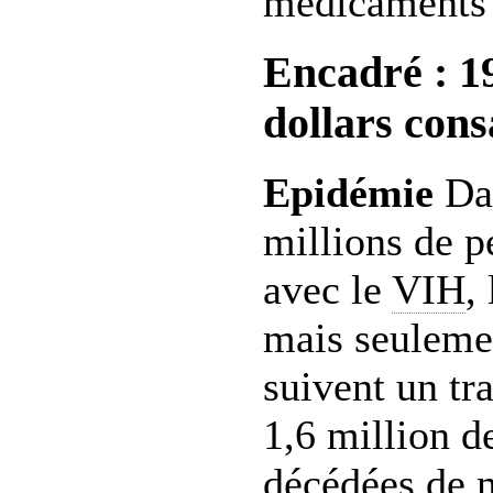
médicaments
Encadré : 19
dollars cons
Epidémie
Dan
millions de p
avec le
VIH
,
mais seuleme
suivent un tr
1,6 million d
décédées de m