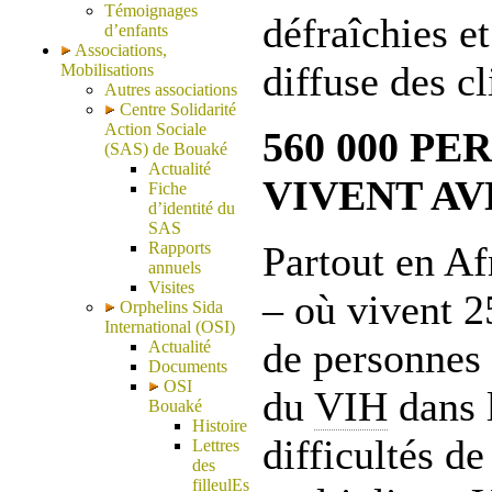
Témoignages
défraîchies et
d’enfants
Associations,
diffuse des cl
Mobilisations
Autres associations
Centre Solidarité
Action Sociale
560 000 P
(SAS) de Bouaké
Actualité
VIVENT AV
Fiche
d’identité du
SAS
Rapports
Partout en Af
annuels
Visites
– où vivent 2
Orphelins Sida
International (OSI)
de personnes 
Actualité
Documents
OSI
du
VIH
dans 
Bouaké
Histoire
difficultés d
Lettres
des
filleulEs