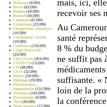
mais, ici, ell
Botswana
(9/289)
Brevet
(83/289)
recevoir ses
Burkina
(18/289)
Burundi
(30/289)
Cameroun
(47/289)
Centrafrique
(23/289)
Au Cameroun,
Changements climatiques
(10/289)
santé représe
Colonialisme, racisme
(19/289)
8 % du budget
Conférence
(118/289)
Congo Brazzaville
(24/289)
ne suffit pas 
Côte d’Ivoire
(263/289)
COVID-19
(13/289)
médicaments 
CPI
(48/289)
CSAS
(32/289)
Dekens
(29/289)
suffisante. «
Dépistage
(19/289)
Discrimination,
loin de la pro
Stigmatisation
(131/289)
Document
(145/289)
Documentaire
(9/289)
la conférence
Droit
(20/289)
Droits humains
(22/289)