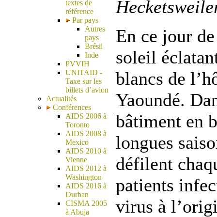
Hecketsweiler
textes de
référence
Par pays
Autres
En ce jour d
pays
Brésil
soleil éclatan
Inde
PVVIH
UNITAID -
blancs de l’h
Taxe sur les
billets d’avion
Yaoundé. Dan
Actualités
Conférences
bâtiment en b
AIDS 2006 à
Toronto
AIDS 2008 à
longues saiso
Mexico
AIDS 2010 à
défilent chaq
Vienne
AIDS 2012 à
Washington
patients infec
AIDS 2016 à
Durban
virus à l’ori
CISMA 2005
à Abuja