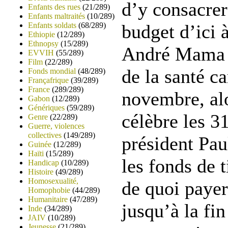
d’y consacrer
Enfants des rues
(21/289)
Enfants maltraités
(10/289)
Enfants soldats
(68/289)
budget d’ici 
Ethiopie
(12/289)
Ethnopsy
(15/289)
André Mama F
EVVIH
(55/289)
Film
(22/289)
de la santé c
Fonds mondial
(48/289)
Françafrique
(39/289)
France
(289/289)
novembre, alo
Gabon
(12/289)
Génériques
(59/289)
célèbre les 3
Genre
(22/289)
Guerre, violences
collectives
(149/289)
président Paul
Guinée
(12/289)
Haïti
(15/289)
les fonds de t
Handicap
(10/289)
Histoire
(49/289)
Homosexualité,
de quoi payer
Homophobie
(44/289)
Humanitaire
(47/289)
jusqu’à la fi
Inde
(34/289)
JAIV
(10/289)
Jeunesse
(21/289)