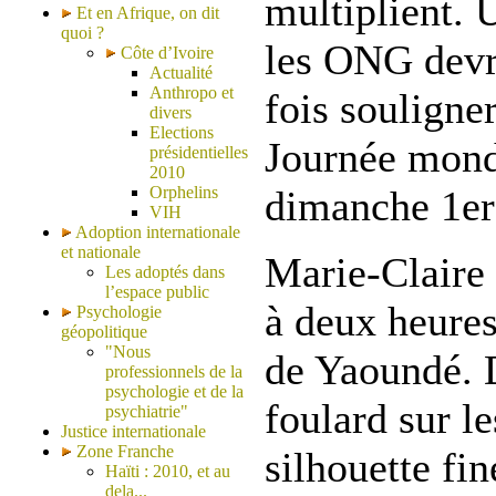
multiplient.
Et en Afrique, on dit
quoi ?
les ONG devr
Côte d’Ivoire
Actualité
Anthropo et
fois souligner
divers
Elections
Journée mond
présidentielles
2010
Orphelins
dimanche 1er
VIH
Adoption internationale
et nationale
Marie-Claire 
Les adoptés dans
l’espace public
à deux heures
Psychologie
géopolitique
"Nous
de Yaoundé. 
professionnels de la
psychologie et de la
foulard sur l
psychiatrie"
Justice internationale
Zone Franche
silhouette fin
Haïti : 2010, et au
dela...