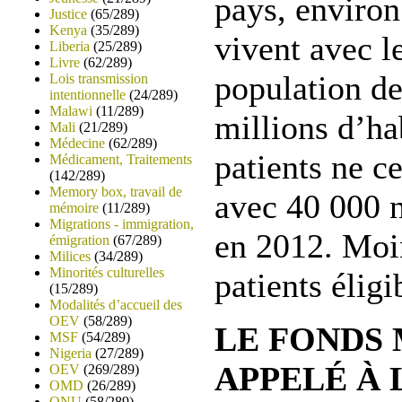
pays, enviro
Justice
(65/289)
Kenya
(35/289)
vivent avec l
Liberia
(25/289)
Livre
(62/289)
population de
Lois transmission
intentionnelle
(24/289)
Malawi
(11/289)
millions d’hab
Mali
(21/289)
Médecine
(62/289)
patients ne c
Médicament, Traitements
(142/289)
Memory box, travail de
avec 40 000 n
mémoire
(11/289)
Migrations - immigration,
en 2012. Moin
émigration
(67/289)
Milices
(34/289)
Minorités culturelles
patients éligi
(15/289)
Modalités d’accueil des
OEV
(58/289)
LE FONDS
MSF
(54/289)
Nigeria
(27/289)
APPELÉ À 
OEV
(269/289)
OMD
(26/289)
ONU
(58/289)