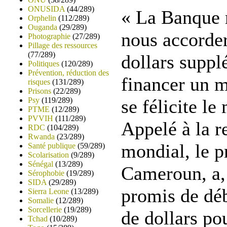
ONUSIDA
(44/289)
« La Banque 
Orphelin
(112/289)
Ouganda
(29/289)
nous accorder
Photographie
(27/289)
Pillage des ressources
(77/289)
dollars suppl
Politiques
(120/289)
Prévention, réduction des
financer un m
risques
(131/289)
Prisons
(22/289)
Psy
(119/289)
se félicite le
PTME
(12/289)
PVVIH
(111/289)
Appelé à la r
RDC
(104/289)
Rwanda
(23/289)
mondial, le p
Santé publique
(59/289)
Scolarisation
(9/289)
Sénégal
(13/289)
Cameroun, a, 
Sérophobie
(19/289)
SIDA
(29/289)
promis de dé
Sierra Leone
(13/289)
Somalie
(12/289)
Sorcellerie
(19/289)
de dollars po
Tchad
(10/289)