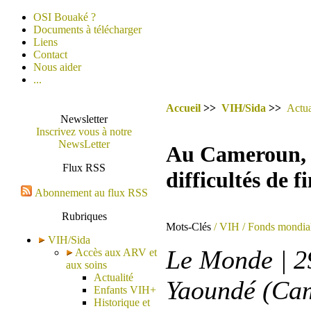
OSI Bouaké ?
Documents à télécharger
Liens
Contact
Nous aider
...
Accueil
>>
VIH/Sida
>>
Actua
Newsletter
Inscrivez vous à notre
NewsLetter
Au Cameroun, la
Flux RSS
difficultés de 
Abonnement au flux RSS
Rubriques
Mots-Clés
/ VIH
/ Fonds mondia
VIH/Sida
Le Monde | 2
Accès aux ARV et
aux soins
Actualité
Yaoundé (Cam
Enfants VIH+
Historique et