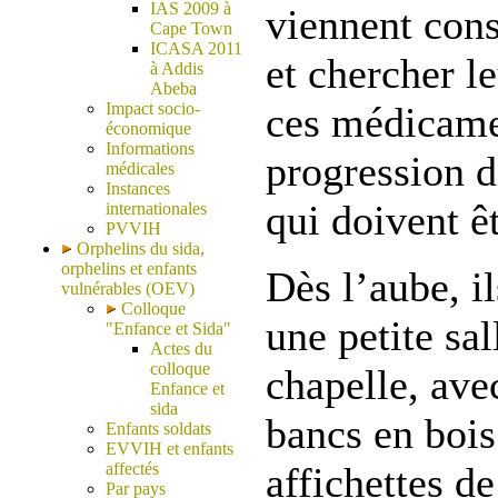
IAS 2009 à
viennent cons
Cape Town
ICASA 2011
et chercher le
à Addis
Abeba
Impact socio-
ces médicame
économique
Informations
progression d
médicales
Instances
qui doivent êt
internationales
PVVIH
Orphelins du sida,
orphelins et enfants
Dès l’aube, i
vulnérables (OEV)
Colloque
une petite sal
"Enfance et Sida"
Actes du
colloque
chapelle, ave
Enfance et
sida
bancs en bois
Enfants soldats
EVVIH et enfants
affectés
affichettes d
Par pays