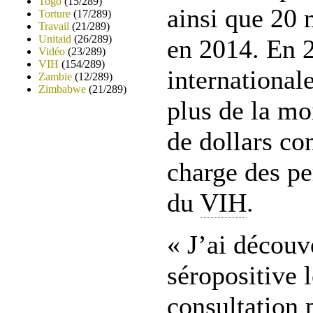
Togo
(15/289)
ainsi que 20 
Torture
(17/289)
Travail
(21/289)
Unitaid
(26/289)
en 2014. En 2
Vidéo
(23/289)
VIH
(154/289)
internationale
Zambie
(12/289)
Zimbabwe
(21/289)
plus de la mo
de dollars con
charge des pe
du
VIH
.
« J’ai découve
séropositive 
consultation 