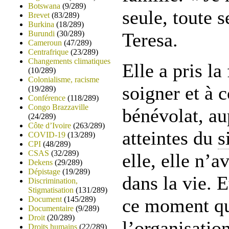
Botswana
(9/289)
seule, toute 
Brevet
(83/289)
Burkina
(18/289)
Burundi
(30/289)
Teresa.
Cameroun
(47/289)
Centrafrique
(23/289)
Changements climatiques
Elle a pris la
(10/289)
Colonialisme, racisme
soigner et à 
(19/289)
Conférence
(118/289)
Congo Brazzaville
bénévolat, au
(24/289)
Côte d’Ivoire
(263/289)
atteintes du
s
COVID-19
(13/289)
CPI
(48/289)
CSAS
(32/289)
elle, elle n’a
Dekens
(29/289)
Dépistage
(19/289)
dans la vie. E
Discrimination,
Stigmatisation
(131/289)
Document
(145/289)
ce moment qu
Documentaire
(9/289)
Droit
(20/289)
l’organisatio
Droits humains
(22/289)