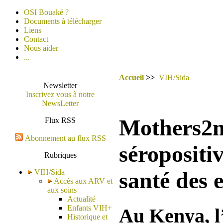
OSI Bouaké ?
Documents à télécharger
Liens
Contact
Nous aider
...
Accueil
>>
VIH/Sida
Newsletter
Inscrivez vous à notre
NewsLetter
Mothers2m
Flux RSS
Abonnement au flux RSS
séropositi
Rubriques
VIH/Sida
santé des 
Accès aux ARV et
aux soins
Actualité
Enfants VIH+
Au Kenya, l
Historique et