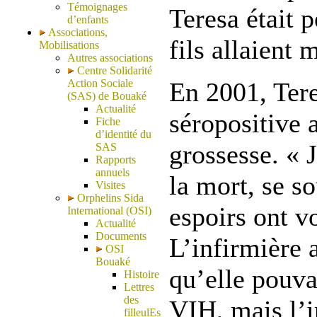
Témoignages
Teresa était 
d’enfants
Associations,
fils allaient 
Mobilisations
Autres associations
Centre Solidarité
Action Sociale
En 2001, Tere
(SAS) de Bouaké
Actualité
séropositive 
Fiche
d’identité du
grossesse. « J
SAS
Rapports
annuels
la mort, se s
Visites
Orphelins Sida
espoirs ont vo
International (OSI)
Actualité
Documents
L’infirmière a
OSI
Bouaké
qu’elle pouva
Histoire
Lettres
des
VIH
, mais l’
filleulEs