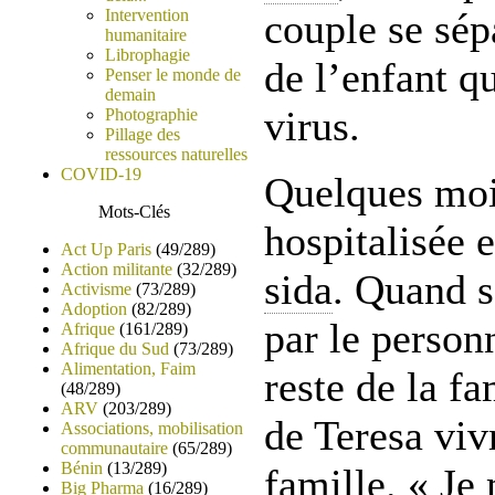
Intervention
couple se sép
humanitaire
Librophagie
de l’enfant qu
Penser le monde de
demain
virus.
Photographie
Pillage des
ressources naturelles
COVID-19
Quelques mois
Mots-Clés
hospitalisée e
Act Up Paris
(49/289)
Action militante
(32/289)
sida
. Quand s
Activisme
(73/289)
Adoption
(82/289)
par le personn
Afrique
(161/289)
Afrique du Sud
(73/289)
Alimentation, Faim
reste de la fa
(48/289)
ARV
(203/289)
de Teresa vivr
Associations, mobilisation
communautaire
(65/289)
Bénin
(13/289)
famille. « Je
Big Pharma
(16/289)