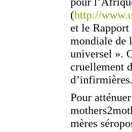
pour l’Afrique
(
http://www.u
et le Rapport
mondiale de l
universel ». 
cruellement 
d’infirmières
Pour atténuer
mothers2mothe
mères séropos