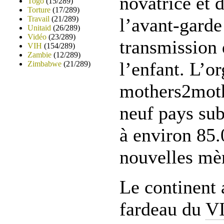
novatrice et d
Togo
(15/289)
Torture
(17/289)
Travail
(21/289)
l’avant-garde
Unitaid
(26/289)
Vidéo
(23/289)
transmission
VIH
(154/289)
Zambie
(12/289)
l’enfant. L’o
Zimbabwe
(21/289)
mothers2moth
neuf pays sub
à environ 85
nouvelles mè
Le continent 
fardeau du
V