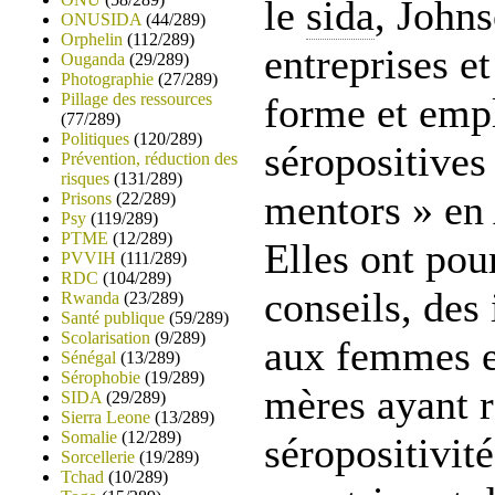
le
sida
, John
ONUSIDA
(44/289)
Orphelin
(112/289)
entreprises e
Ouganda
(29/289)
Photographie
(27/289)
Pillage des ressources
forme et emp
(77/289)
Politiques
(120/289)
séropositive
Prévention, réduction des
risques
(131/289)
mentors » en
Prisons
(22/289)
Psy
(119/289)
PTME
(12/289)
Elles ont pou
PVVIH
(111/289)
RDC
(104/289)
conseils, des
Rwanda
(23/289)
Santé publique
(59/289)
Scolarisation
(9/289)
aux femmes e
Sénégal
(13/289)
Sérophobie
(19/289)
mères ayant 
SIDA
(29/289)
Sierra Leone
(13/289)
Somalie
(12/289)
séropositivit
Sorcellerie
(19/289)
Tchad
(10/289)