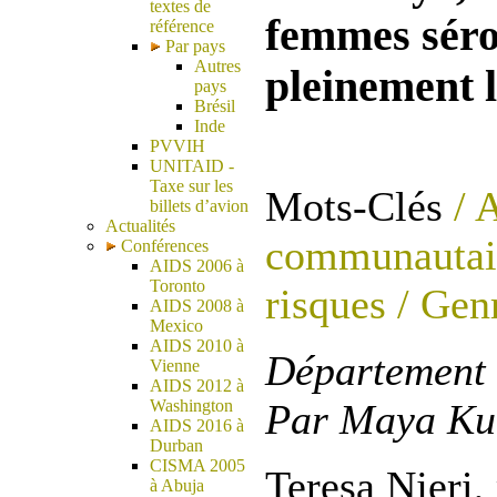
textes de
femmes sérop
référence
Par pays
Autres
pleinement l
pays
Brésil
Inde
PVVIH
UNITAID -
Taxe sur les
Mots-Clés
/ A
billets d’avion
Actualités
communautai
Conférences
AIDS 2006 à
Toronto
risques
/ Gen
AIDS 2008 à
Mexico
AIDS 2010 à
Département 
Vienne
AIDS 2012 à
Washington
Par Maya Kul
AIDS 2016 à
Durban
CISMA 2005
Teresa Njeri,
à Abuja