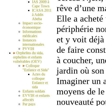
IAS 2009 à
rêve d’une ma
Cape Town
ICASA 2011
à Addis
Elle a acheté
Abeba
Impact socio-
périphérie nor
économique
Informations
médicales
et y voit déjà
Instances
internationales
de faire cons
PVVIH
Orphelins du sida,
orphelins et enfants
à coucher, un
vulnérables (OEV)
Colloque
jardin où son 
"Enfance et Sida"
Actes du
Imaginer un a
colloque
Enfance et
sida
moyens de le 
Enfants soldats
EVVIH et enfants
nouveauté pour
affectés
Par pays