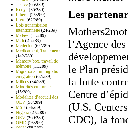
Justice
(65/289)
Kenya
(35/289)
Les partenar
Liberia
(25/289)
Livre
(62/289)
Lois transmission
Mothers2moth
intentionnelle
(24/289)
Malawi
(11/289)
Mali
(21/289)
l’Agence des 
Médecine
(62/289)
Médicament, Traitements
développement
(142/289)
Memory box, travail de
le Plan prési
mémoire
(11/289)
Migrations - immigration,
émigration
(67/289)
la lutte contr
Milices
(34/289)
Minorités culturelles
Centre d’épi
(15/289)
Modalités d’accueil des
OEV
(58/289)
(U.S. Centers
MSF
(54/289)
Nigeria
(27/289)
CDC), la fond
OEV
(269/289)
OMD
(26/289)
ONU
(58/289)