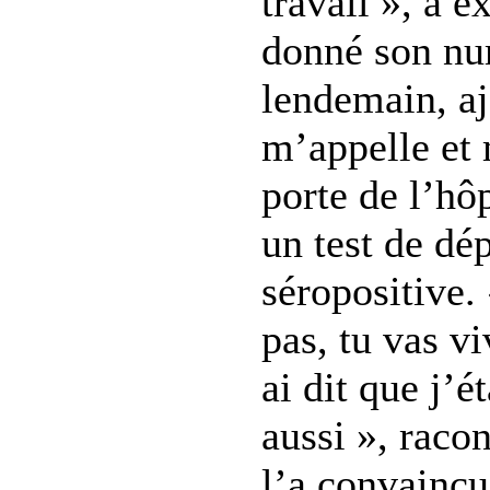
travail », a e
donné son nu
lendemain, aj
m’appelle et m
porte de l’hô
un test de dé
séropositive. 
pas, tu vas vi
ai dit que j’é
aussi », raco
l’a convaincu