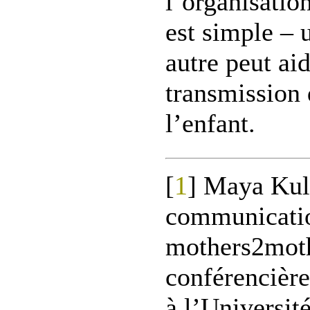
l’organisatio
est simple – 
autre peut aid
transmission
l’enfant.
[
1
]
Maya Kuly
communicati
mothers2mothe
conférencière
à l’Universit