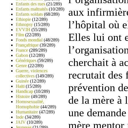
Enfants des rues
(21/289)
aux infirmière
Enfants maltraités
(10/289)
Enfants soldats
(68/289)
Ethiopie
(12/289)
l’hôpital où e
Ethnopsy
(15/289)
EVVIH
(55/289)
Elles lui ont
Film
(22/289)
Fonds mondial
(48/289)
Françafrique
(39/289)
l’organisati
France
(289/289)
Gabon
(12/289)
cherchait à a
Génériques
(59/289)
Genre
(22/289)
Guerre, violences
recrutait des
collectives
(149/289)
Guinée
(12/289)
prévention de
Haïti
(15/289)
Handicap
(10/289)
Histoire
(49/289)
de la mère à 
Homosexualité,
Homophobie
(44/289)
une demande 
Humanitaire
(47/289)
Inde
(34/289)
mère mentor 
JAIV
(10/289)
Jeunesse
(21/289)