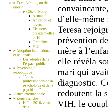
Et en Afrique, on dit
convaincante, 
quoi ?
Côte d’Ivoire
Actualité
d’elle-même »
Anthropo et
divers
Teresa rejoi
Elections
présidentielles
prévention de
2010
Orphelins
VIH
mère à l’enfa
Adoption internationale
et nationale
elle révéla so
Les adoptés dans
l’espace public
Psychologie
mari qui avai
géopolitique
"Nous
diagnostic. 
professionnels de la
psychologie et de la
psychiatrie"
redoutent la 
Justice internationale
Zone Franche
VIH
, le coup
Haïti : 2010, et au
dela...