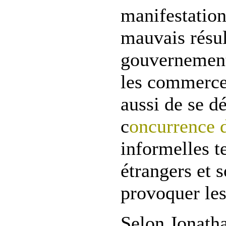
manifestation
mauvais résul
gouvernement
les commerce
aussi de se d
c
oncurrence 
informelles t
étrangers et 
provoquer les
Selon Jonatha