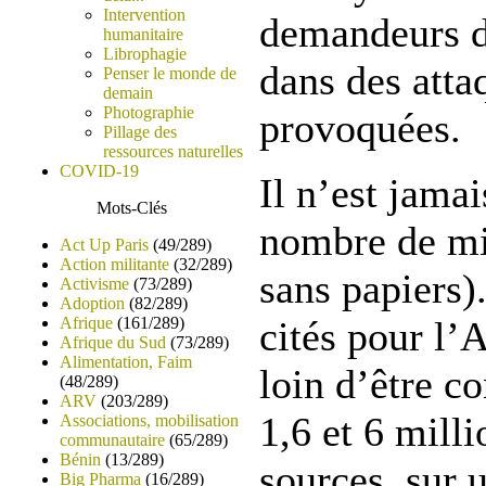
Intervention
demandeurs d’
humanitaire
Librophagie
dans des atta
Penser le monde de
demain
Photographie
provoquées.
Pillage des
ressources naturelles
COVID-19
Il n’est jamai
Mots-Clés
nombre de mig
Act Up Paris
(49/289)
Action militante
(32/289)
sans papiers).
Activisme
(73/289)
Adoption
(82/289)
Afrique
(161/289)
cités pour l’
Afrique du Sud
(73/289)
Alimentation, Faim
loin d’être c
(48/289)
ARV
(203/289)
1,6 et 6 milli
Associations, mobilisation
communautaire
(65/289)
Bénin
(13/289)
sources, sur 
Big Pharma
(16/289)