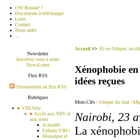
OSI Bouaké ?
Documents à télécharger
Liens
Contact
Nous aider
...
Accueil
>>
Et en Afrique, on dit
Newsletter
Inscrivez vous à notre
NewsLetter
Xénophobie en A
Flux RSS
idées reçues
Abonnement au flux RSS
Rubriques
Mots-Clés
/ Afrique du Sud
/ Mig
VIH/Sida
Nairobi, 23 a
Accès aux ARV et
aux soins
Actualité
La xénophobie
Enfants VIH+
Historique et