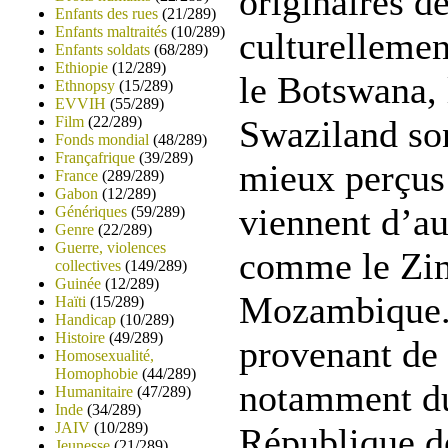
originaires d
Enfants des rues
(21/289)
Enfants maltraités
(10/289)
culturelleme
Enfants soldats
(68/289)
Ethiopie
(12/289)
le Botswana, 
Ethnopsy
(15/289)
EVVIH
(55/289)
Film
(22/289)
Swaziland so
Fonds mondial
(48/289)
Françafrique
(39/289)
mieux perçus
France
(289/289)
Gabon
(12/289)
viennent d’au
Génériques
(59/289)
Genre
(22/289)
Guerre, violences
comme le Zim
collectives
(149/289)
Guinée
(12/289)
Mozambique.
Haïti
(15/289)
Handicap
(10/289)
Histoire
(49/289)
provenant de 
Homosexualité,
Homophobie
(44/289)
notamment du
Humanitaire
(47/289)
Inde
(34/289)
JAIV
(10/289)
République d
Jeunesse
(21/289)