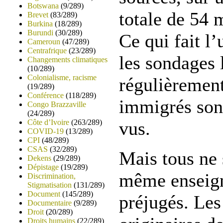
Botswana
(9/289)
totale de 54 
Brevet
(83/289)
Burkina
(18/289)
Burundi
(30/289)
Ce qui fait 
Cameroun
(47/289)
Centrafrique
(23/289)
les sondages 
Changements climatiques
(10/289)
Colonialisme, racisme
régulièrement
(19/289)
Conférence
(118/289)
immigrés son
Congo Brazzaville
(24/289)
Côte d’Ivoire
(263/289)
vus.
COVID-19
(13/289)
CPI
(48/289)
CSAS
(32/289)
Mais tous ne 
Dekens
(29/289)
Dépistage
(19/289)
même enseign
Discrimination,
Stigmatisation
(131/289)
Document
(145/289)
préjugés. Le
Documentaire
(9/289)
Droit
(20/289)
Droits humains
(22/289)