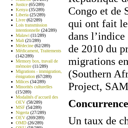
Justice
(65/289)
Congo et de 
Kenya
(35/289)
Liberia
(25/289)
Livre
(62/289)
qui ont fait 
Lois transmission
intentionnelle
(24/289)
dans l’indice
Malawi
(11/289)
Mali
(21/289)
de 2010 du pr
Médecine
(62/289)
Médicament, Traitements
(142/289)
migrations en
Memory box, travail de
mémoire
(11/289)
(Southern Af
Migrations - immigration,
émigration
(67/289)
Milices
(34/289)
Project, SAM
Minorités culturelles
(15/289)
Modalités d’accueil des
Concurrence
OEV
(58/289)
MSF
(54/289)
Nigeria
(27/289)
Un taux de c
OEV
(269/289)
OMD
(26/289)
ONU
(58/289)