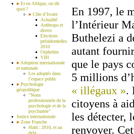
Et en Afrique, on dit
En 1997, le m
quoi ?
Côte d’Ivoire
Actualité
l’Intérieur 
Anthropo et
divers
Buthelezi a d
Elections
présidentielles
2010
autant fourni
Orphelins
VIH
que le pays c
Adoption internationale
et nationale
Les adoptés dans
5 millions d’
l’espace public
Psychologie
« illégaux »
.
géopolitique
"Nous
citoyens à aid
professionnels de la
psychologie et de la
psychiatrie"
les détecter, 
Justice internationale
Zone Franche
renvoyer. Cet
Haïti : 2010, et au
dela...