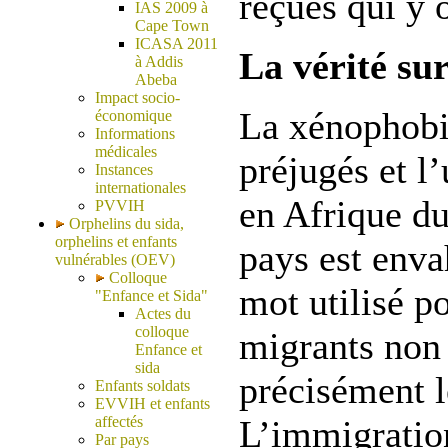
reçues qui y o
IAS 2009 à
Cape Town
ICASA 2011
La vérité sur
à Addis
Abeba
Impact socio-
La xénophobie
économique
Informations
médicales
préjugés et l
Instances
internationales
en Afrique du
PVVIH
Orphelins du sida,
orphelins et enfants
pays est enva
vulnérables (OEV)
Colloque
mot utilisé p
"Enfance et Sida"
Actes du
colloque
migrants non 
Enfance et
sida
précisément l
Enfants soldats
EVVIH et enfants
affectés
L’immigration
Par pays