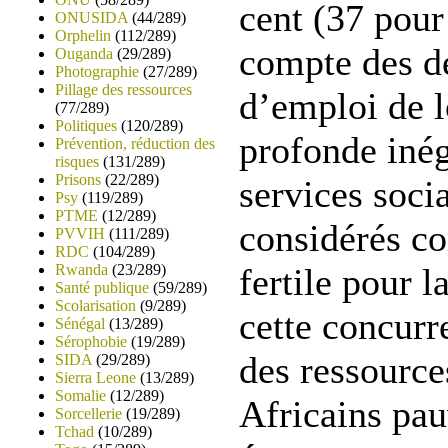
cent (37 pour 
ONUSIDA
(44/289)
Orphelin
(112/289)
compte des 
Ouganda
(29/289)
Photographie
(27/289)
Pillage des ressources
d’emploi de l
(77/289)
Politiques
(120/289)
profonde inég
Prévention, réduction des
risques
(131/289)
Prisons
(22/289)
services soci
Psy
(119/289)
PTME
(12/289)
considérés c
PVVIH
(111/289)
RDC
(104/289)
Rwanda
(23/289)
fertile pour 
Santé publique
(59/289)
Scolarisation
(9/289)
cette concurr
Sénégal
(13/289)
Sérophobie
(19/289)
des ressource
SIDA
(29/289)
Sierra Leone
(13/289)
Somalie
(12/289)
Africains pau
Sorcellerie
(19/289)
Tchad
(10/289)