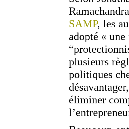
Ramachandr
SAMP
, les a
adopté « une 
“protectionni
plusieurs règ
politiques ch
désavantager,
éliminer com
l’entrepreneu