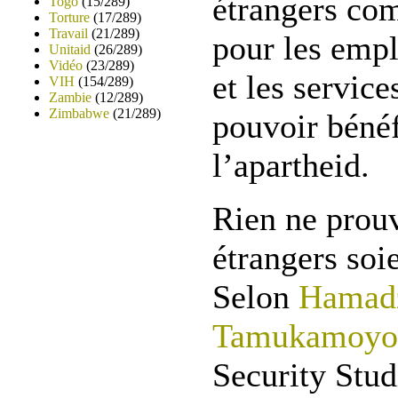
étrangers co
Togo
(15/289)
Torture
(17/289)
Travail
(21/289)
pour les empl
Unitaid
(26/289)
Vidéo
(23/289)
et les service
VIH
(154/289)
Zambie
(12/289)
Zimbabwe
(21/289)
pouvoir bénéf
l’apartheid.
Rien ne prouv
étrangers soi
Selon
Hamadz
Tamukamoyo
Security Stud