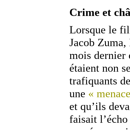
Crime et ch
Lorsque le fi
Jacob Zuma, E
mois dernier 
étaient non s
trafiquants d
une
« menace 
et qu’ils devai
faisait l’éch