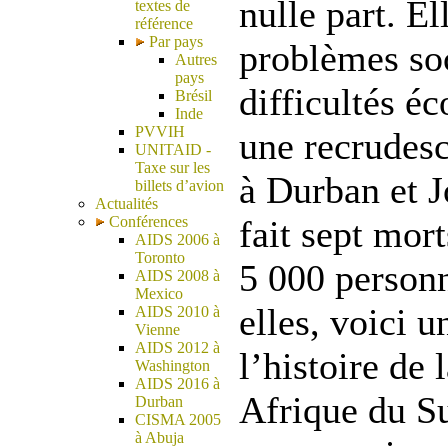
nulle part. El
textes de
référence
Par pays
problèmes so
Autres
pays
difficultés é
Brésil
Inde
PVVIH
une recrudesc
UNITAID -
Taxe sur les
à Durban et 
billets d’avion
Actualités
Conférences
fait sept mor
AIDS 2006 à
Toronto
5 000 personn
AIDS 2008 à
Mexico
elles, voici 
AIDS 2010 à
Vienne
AIDS 2012 à
l’histoire de
Washington
AIDS 2016 à
Afrique du Su
Durban
CISMA 2005
à Abuja