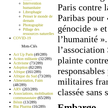
Intervention
Paris contre
humanitaire
Librophagie
Paribas pour 
Penser le monde de
demain
Photographie
génocide » et
Pillage des
ressources naturelles
l’humanité ».
COVID-19
Mots-Clés
l’association
Act Up Paris
(49/289)
plainte contr
Action militante
(32/289)
Activisme
(73/289)
Adoption
(82/289)
responsables 
Afrique
(161/289)
Afrique du Sud
(73/289)
militaires fra
Alimentation, Faim
(48/289)
ARV
(203/289)
classée sans 
Associations, mobilisation
communautaire
(65/289)
Bénin
(13/289)
Embargo
Big Pharma
(16/289)