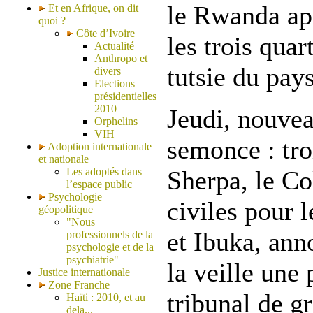
le Rwanda ap
Et en Afrique, on dit
quoi ?
Côte d’Ivoire
les trois quar
Actualité
Anthropo et
tutsie du pays
divers
Elections
présidentielles
2010
Jeudi, nouve
Orphelins
VIH
semonce : tro
Adoption internationale
et nationale
Les adoptés dans
Sherpa, le Col
l’espace public
Psychologie
civiles pour
géopolitique
"Nous
et Ibuka, ann
professionnels de la
psychologie et de la
psychiatrie"
la veille une 
Justice internationale
Zone Franche
tribunal de g
Haïti : 2010, et au
dela...