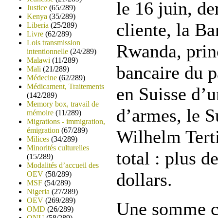
le 16 juin, d
Justice
(65/289)
Kenya
(35/289)
cliente, la B
Liberia
(25/289)
Livre
(62/289)
Lois transmission
Rwanda, princ
intentionnelle
(24/289)
Malawi
(11/289)
bancaire du p
Mali
(21/289)
Médecine
(62/289)
Médicament, Traitements
en Suisse d’
(142/289)
Memory box, travail de
d’armes, le S
mémoire
(11/289)
Migrations - immigration,
émigration
(67/289)
Wilhelm Tert
Milices
(34/289)
Minorités culturelles
total : plus d
(15/289)
Modalités d’accueil des
dollars.
OEV
(58/289)
MSF
(54/289)
Nigeria
(27/289)
OEV
(269/289)
Une somme co
OMD
(26/289)
ONU
(58/289)