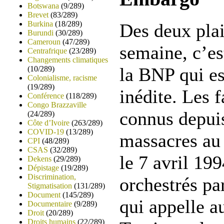
Botswana
(9/289)
Brevet
(83/289)
Burkina
(18/289)
Des deux plai
Burundi
(30/289)
Cameroun
(47/289)
semaine, c’es
Centrafrique
(23/289)
Changements climatiques
la BNP qui es
(10/289)
Colonialisme, racisme
(19/289)
inédite. Les f
Conférence
(118/289)
Congo Brazzaville
connus depuis
(24/289)
Côte d’Ivoire
(263/289)
COVID-19
(13/289)
massacres au
CPI
(48/289)
CSAS
(32/289)
le 7 avril 199
Dekens
(29/289)
Dépistage
(19/289)
Discrimination,
orchestrés p
Stigmatisation
(131/289)
Document
(145/289)
qui appelle a
Documentaire
(9/289)
Droit
(20/289)
Droits humains
(22/289)