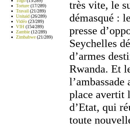
Togo
(15/289)
très vite, le 
Torture
(17/289)
Travail
(21/289)
démasqué : l
Unitaid
(26/289)
Vidéo
(23/289)
VIH
(154/289)
presse d’oppo
Zambie
(12/289)
Zimbabwe
(21/289)
Seychelles dé
d’armes desti
Rwanda. Et le
l’ambassade 
place avertit
d’Etat, qui ré
toute nouvell