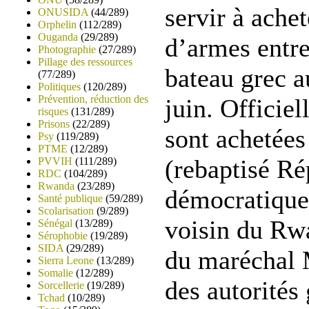
servir à ache
ONUSIDA
(44/289)
Orphelin
(112/289)
Ouganda
(29/289)
d’armes entr
Photographie
(27/289)
Pillage des ressources
bateau grec a
(77/289)
Politiques
(120/289)
Prévention, réduction des
juin. Officie
risques
(131/289)
Prisons
(22/289)
sont achetée
Psy
(119/289)
PTME
(12/289)
(rebaptisé R
PVVIH
(111/289)
RDC
(104/289)
Rwanda
(23/289)
démocratique
Santé publique
(59/289)
Scolarisation
(9/289)
voisin du Rw
Sénégal
(13/289)
Sérophobie
(19/289)
SIDA
(29/289)
du maréchal M
Sierra Leone
(13/289)
Somalie
(12/289)
des autorités
Sorcellerie
(19/289)
Tchad
(10/289)