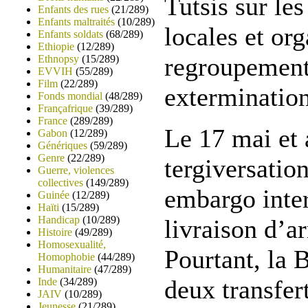
Tutsis sur le
Enfants des rues
(21/289)
Enfants maltraités
(10/289)
locales et org
Enfants soldats
(68/289)
Ethiopie
(12/289)
regroupement 
Ethnopsy
(15/289)
EVVIH
(55/289)
Film
(22/289)
extermination
Fonds mondial
(48/289)
Françafrique
(39/289)
France
(289/289)
Le 17 mai et 
Gabon
(12/289)
Génériques
(59/289)
Genre
(22/289)
tergiversation
Guerre, violences
collectives
(149/289)
embargo inter
Guinée
(12/289)
Haïti
(15/289)
Handicap
(10/289)
livraison d’
Histoire
(49/289)
Homosexualité,
Pourtant, la 
Homophobie
(44/289)
Humanitaire
(47/289)
deux transfert
Inde
(34/289)
JAIV
(10/289)
Jeunesse
(21/289)