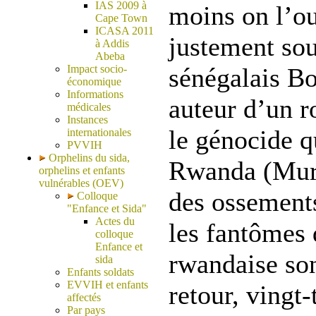
IAS 2009 à
moins on l’ou
Cape Town
ICASA 2011
justement sou
à Addis
Abeba
Impact socio-
sénégalais B
économique
Informations
auteur d’un 
médicales
Instances
le génocide q
internationales
PVVIH
Orphelins du sida,
Rwanda (Mura
orphelins et enfants
vulnérables (OEV)
des ossements
Colloque
"Enfance et Sida"
Actes du
les fantômes 
colloque
Enfance et
rwandaise so
sida
Enfants soldats
EVVIH et enfants
retour, vingt-
affectés
Par pays