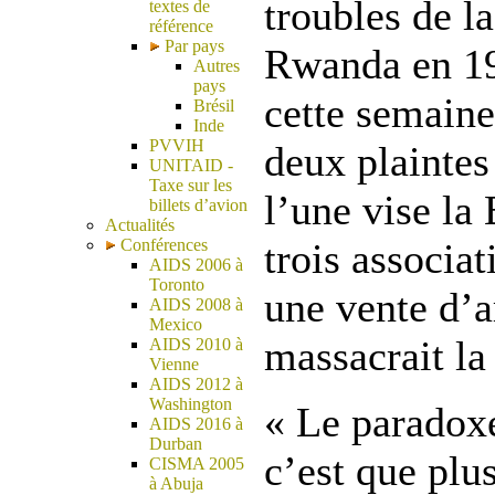
troubles de l
textes de
référence
Par pays
Rwanda en 19
Autres
pays
cette semain
Brésil
Inde
PVVIH
deux plaintes
UNITAID -
Taxe sur les
l’une vise la
billets d’avion
Actualités
Conférences
trois associat
AIDS 2006 à
Toronto
une vente d’
AIDS 2008 à
Mexico
massacrait la 
AIDS 2010 à
Vienne
AIDS 2012 à
Washington
« Le paradox
AIDS 2016 à
Durban
c’est que plu
CISMA 2005
à Abuja