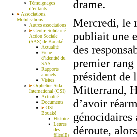
drame.
Témoignages
d’enfants
Associations,
Mercredi, le
Mobilisations
Autres associations
Centre Solidarité
publiait une 
Action Sociale
(SAS) de Bouaké
des responsab
Actualité
Fiche
d’identité du
premier rang 
SAS
Rapports
président de l
annuels
Visites
Orphelins Sida
Mitterrand, H
International (OSI)
Actualité
d’avoir réarm
Documents
OSI
Bouaké
génocidaires
Histoire
Lettres
déroute, alor
des
filleulEs