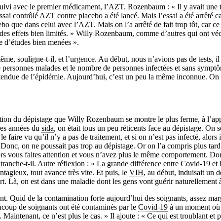
vi avec le premier médicament, l’AZT. Rozenbaum : « Il y avait une tel
 contrôlé AZT contre placebo a été lancé. Mais l’essai a été arrêté car 
bo que dans celui avec l’AZT. Mais on l’a arrêté de fait trop tôt, car ce
des effets bien limités. » Willy Rozenbaum, comme d’autres qui ont vécu
le d’études bien menées ».
ême, souligne-t-il, et l’urgence. Au début, nous n’avions pas de tests, i
 personnes malades et le nombre de personnes infectées et sans symptô
 l’étendue de l’épidémie. Aujourd’hui, c’est un peu la même inconnue. On
estion du dépistage que Willy Rozenbaum se montre le plus ferme, à l’ap
res années du
sida
, on était tous un peu réticents face au dépistage. On s
le faire vu qu’il n’y a pas de traitement, et si on n’est pas infecté, alors
. Donc, on ne poussait pas trop au dépistage. Or on l’a compris plus tard
lors vous faites attention et vous n’avez plus le même comportement. Do
, tranche-t-il. Autre réflexion : « La grande différence entre
Covid-19
et 
tagieux, tout avance très vite. Et puis, le
VIH
, au début, induisait un d
rt. Là, on est dans une maladie dont les gens vont guérir naturellement
nt. Quid de la contamination forte aujourd’hui des soignants, assez mar
ucoup de soignants ont été contaminés par le
Covid-19
à un moment où l
Maintenant, ce n’est plus le cas. » Il ajoute : « Ce qui est troublant et p