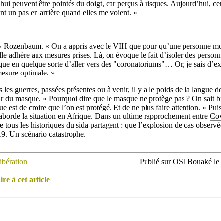
hui peuvent être pointés du doigt, car perçus à risques. Aujourd’hui, ce
nt un pas en arrière quand elles me voient. »
ly Rozenbaum. « On a appris avec le
VIH
que pour qu’une personne mo
lle adhère aux mesures prises. Là, on évoque le fait d’isoler des person
isque en quelque sorte d’aller vers des "coronatoriums"… Or, je sais d’e
mesure optimale. »
les guerres, passées présentes ou à venir, il y a le poids de la langue d
r du masque. « Pourquoi dire que le masque ne protège pas ? On sait bi
que est de croire que l’on est protégé. Et de ne plus faire attention. » P
aborde la situation en Afrique. Dans un ultime rapprochement entre
Cov
e tous les historiques du
sida
partagent : que l’explosion de cas observé
19
. Un scénario catastrophe.
ibération
Publié sur OSI Bouaké le
e à cet article