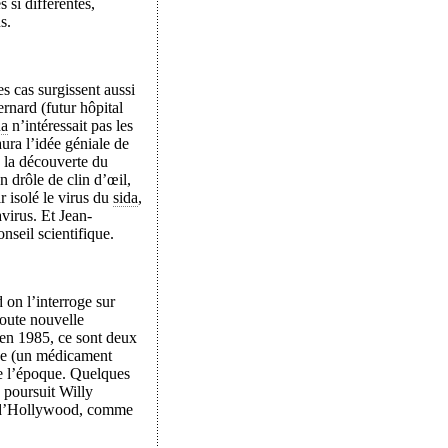
 si différentes,
s.
s cas surgissent aussi
rnard (futur hôpital
da
n’intéressait pas les
ura l’idée géniale de
e la découverte du
n drôle de clin d’œil,
 isolé le virus du
sida
,
virus. Et Jean-
conseil scientifique.
 on l’interroge sur
toute nouvelle
 en 1985, ce sont deux
ine (un médicament
de l’époque. Quelques
, poursuit Willy
s d’Hollywood, comme