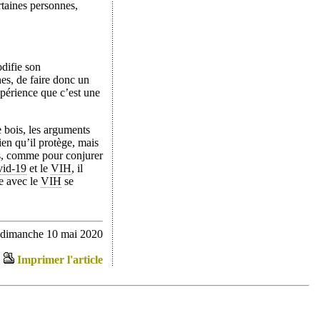
rtaines personnes,
difie son
nes, de faire donc un
xpérience que c’est une
e bois, les arguments
en qu’il protège, mais
uis, comme pour conjurer
id-19
et le
VIH
, il
e avec le
VIH
se
 dimanche 10 mai 2020
Imprimer l'article