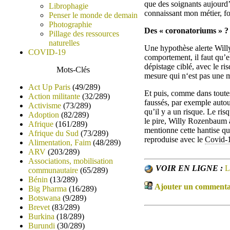
que des soignants aujourd’
Librophagie
connaissant mon métier, fo
Penser le monde de demain
Photographie
Des « coronatoriums » ?
Pillage des ressources
naturelles
Une hypothèse alerte Wil
COVID-19
comportement, il faut qu’e
dépistage ciblé, avec le r
Mots-Clés
mesure qui n‘est pas une 
Act Up Paris
(49/289)
Et puis, comme dans toutes 
Action militante
(32/289)
faussés, par exemple autou
Activisme
(73/289)
qu’il y a un risque. Le ris
Adoption
(82/289)
le pire, Willy Rozenbaum 
Afrique
(161/289)
mentionne cette hantise qu
Afrique du Sud
(73/289)
reproduise avec le
Covid-
Alimentation, Faim
(48/289)
ARV
(203/289)
Associations, mobilisation
VOIR EN LIGNE :
L
communautaire
(65/289)
Bénin
(13/289)
Ajouter un commentair
Big Pharma
(16/289)
Botswana
(9/289)
Brevet
(83/289)
Burkina
(18/289)
Burundi
(30/289)