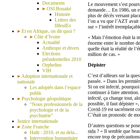
Documents
Le mouvement s’est poursui
OSI Bouaké
demande… En 1986, un essai
Histoire
plus de décès versant place
Lettres des
l’on a vu que l’AZT avait 
filleulEs
sur « l’intérêt irremplaçab
Et en Afrique, on dit quoi ?
Côte d’Ivoire
« Mais l’émotion était la m
Actualité
énorme entre le nombre de
Anthropo et divers
quelle était la réalité de
Elections
million de cas. »
présidentielles 2010
Orphelins
Dépister
VIH
C’est d’ailleurs sur la qu
Adoption internationale et
passée. « Dans les premiè
nationale
Si on est infecté, pourquoi 
Les adoptés dans l’espace
continuer à faire attention
public
infecté, ça change tout, a
Psychologie géopolitique
possible, il faut dépister »
"Nous professionnels de la
Covid-19
est sacrément con
psychologie et de la
C’était un pronostic de mo
psychiatrie"
Justice internationale
D’autres questions se pose
Zone Franche
sida
? « Il semble que bea
Haïti : 2010, et au dela...
encore trop de précautions. 
Intervention humanitaire