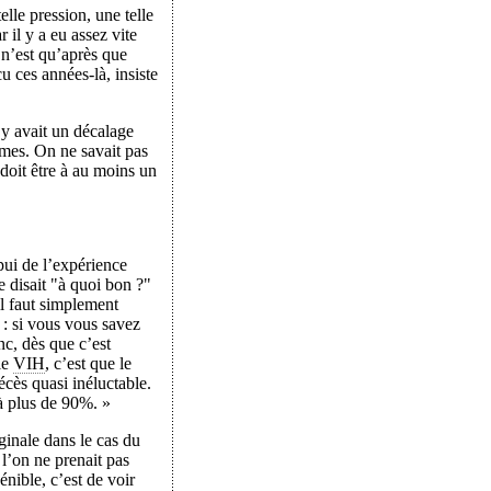
le pression, une telle
il y a eu assez vite
 n’est qu’après que
 ces années-là, insiste
l y avait un décalage
mes. On ne savait pas
 doit être à au moins un
pui de l’expérience
e disait "à quoi bon ?"
 il faut simplement
 : si vous vous savez
nc, dès que c’est
le
VIH
, c’est que le
écès quasi inéluctable.
 à plus de 90%. »
ginale dans le cas du
’on ne prenait pas
énible, c’est de voir