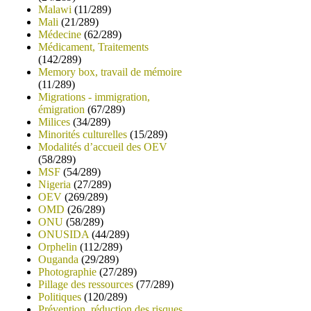
Malawi
(11/289)
Mali
(21/289)
Médecine
(62/289)
Médicament, Traitements
(142/289)
Memory box, travail de mémoire
(11/289)
Migrations - immigration,
émigration
(67/289)
Milices
(34/289)
Minorités culturelles
(15/289)
Modalités d’accueil des OEV
(58/289)
MSF
(54/289)
Nigeria
(27/289)
OEV
(269/289)
OMD
(26/289)
ONU
(58/289)
ONUSIDA
(44/289)
Orphelin
(112/289)
Ouganda
(29/289)
Photographie
(27/289)
Pillage des ressources
(77/289)
Politiques
(120/289)
Prévention, réduction des risques