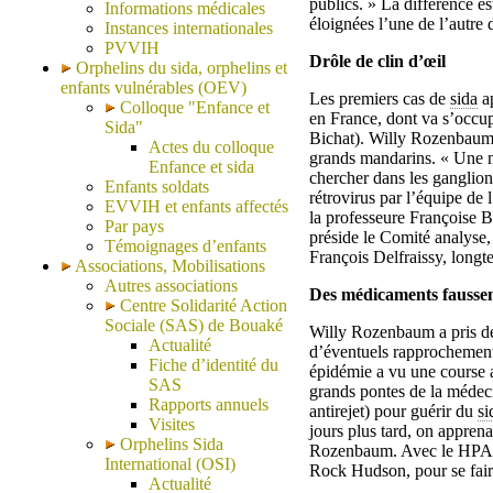
publics. » La différence est
Informations médicales
éloignées l’une de l’autre
Instances internationales
PVVIH
Drôle de clin d’œil
Orphelins du sida, orphelins et
enfants vulnérables (OEV)
Les premiers cas de
sida
ap
Colloque "Enfance et
en France, dont va s’occup
Sida"
Bichat). Willy Rozenbaum 
Actes du colloque
grands mandarins. « Une ma
Enfance et sida
chercher dans les ganglions
Enfants soldats
rétrovirus par l’équipe de 
EVVIH et enfants affectés
la professeure Françoise B
Par pays
préside le Comité analyse
Témoignages d’enfants
François Delfraissy, longt
Associations, Mobilisations
Autres associations
Des médicaments fausse
Centre Solidarité Action
Sociale (SAS) de Bouaké
Willy Rozenbaum a pris de 
Actualité
d’éventuels rapprochements
Fiche d’identité du
épidémie a vu une course 
SAS
grands pontes de la médec
Rapports annuels
antirejet) pour guérir du
si
Visites
jours plus tard, on apprenai
Orphelins Sida
Rozenbaum. Avec le HPA-23
International (OSI)
Rock Hudson, pour se fair
Actualité