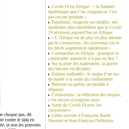
Covid-19 en Afrique : « la flambée
épidémique que l’on craignait ne s’est
pas encore produite »
Paludisme, rougeole ou choléra : des
épidémies plus meurtrières que le Covid-
19 sévissent aujourd’hui en Afrique
« L’Afrique est de plus en plus atteinte
par le coronavirus : les nouveaux cas et
les décès augmentent rapidement »
Coronavirus en Afrique : pourquoi la
catastrophe annoncée n’a pas eu lieu ?
Sur la piste des traitements, la guerre
des brevets est déclarée
Enfants maltraités : le risque d’un raz-
de-marée à la sortie du confinement
Prévenir ou guérir, un modèle à
dépasser
Coronavirus : la réduction des risques,
c’est encore et toujours nous
Sortir du Covid-19 avec les
citoyen•ne•s
e choque pas, dit
Lettre ouverte à Françoise Barré-
te contre le
sida
en
Sinoussi et Jean-François Delfraissy
ée, et non les pouvoirs