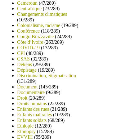
Cameroun
(47/289)
Centrafrique
(23/289)
Changements climatiques
(10/289)
Colonialisme, racisme
(19/289)
Conférence
(118/289)
Congo Brazzaville
(24/289)
Côte d’Ivoire
(263/289)
COVID-19
(13/289)
CPI
(48/289)
CSAS
(32/289)
Dekens
(29/289)
Dépistage
(19/289)
Discrimination, Stigmatisation
(131/289)
Document
(145/289)
Documentaire
(9/289)
Droit
(20/289)
Droits humains
(22/289)
Enfants des rues
(21/289)
Enfants maltraités
(10/289)
Enfants soldats
(68/289)
Ethiopie
(12/289)
Ethnopsy
(15/289)
EVVIH
(55/289)