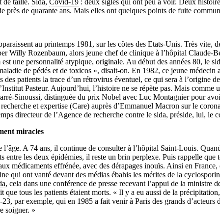
 de taille.
Sida
,
Covid-19
: deux sigles qui ont peu à voir. Deux histoires
 de près de quarante ans. Mais elles ont quelques points de fuite commun
paraissent au printemps 1981, sur les côtes des Etats-Unis. Très vite, de
er Willy Rozenbaum, alors jeune chef de clinique à l’hôpital Claude-Be
est une personnalité atypique, originale. Au début des années 80, le
si
ladie de pédés et de toxicos », disait-on. En 1982, ce jeune médecin a
 des patients la trace d’un rétrovirus éventuel, ce qui sera à l’origine d
l’Institut Pasteur. Aujourd’hui, l’histoire ne se répète pas. Mais comme u
arré-Sinoussi, distinguée du prix Nobel avec Luc Montagnier pour avoir
, recherche et expertise (Care) auprès d’Emmanuel Macron sur le corona
emps directeur de l’Agence de recherche contre le
sida
, préside, lui, le 
ment miracles
l’âge. A 74 ans, il continue de consulter à l’hôpital Saint-Louis. Quand
 entre les deux épidémies, il reste un brin perplexe. Puis rappelle que 
aux médicaments effrénée, avec des dérapages inouïs. Ainsi en France,
ine qui ont vanté devant des médias ébahis les mérites de la cyclospor
da
, cela dans une conférence de presse recevant l’appui de la ministre 
t que tous les patients étaient morts. « Il y a eu aussi de la précipitation
, par exemple, qui en 1985 a fait venir à Paris des grands d’acteur
e soigner. »