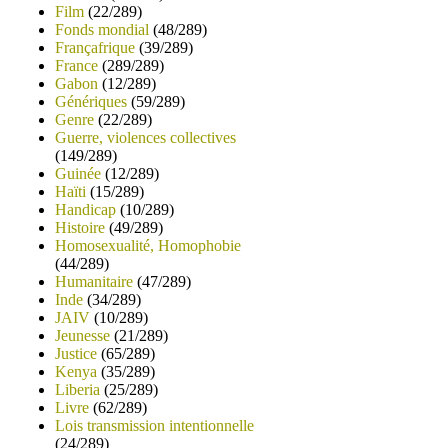
Film
(22/289)
Fonds mondial
(48/289)
Françafrique
(39/289)
France
(289/289)
Gabon
(12/289)
Génériques
(59/289)
Genre
(22/289)
Guerre, violences collectives
(149/289)
Guinée
(12/289)
Haïti
(15/289)
Handicap
(10/289)
Histoire
(49/289)
Homosexualité, Homophobie
(44/289)
Humanitaire
(47/289)
Inde
(34/289)
JAIV
(10/289)
Jeunesse
(21/289)
Justice
(65/289)
Kenya
(35/289)
Liberia
(25/289)
Livre
(62/289)
Lois transmission intentionnelle
(24/289)