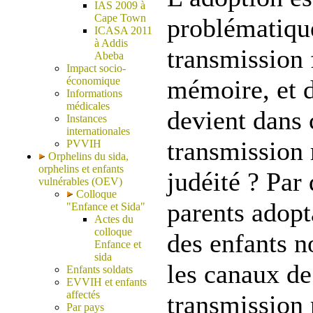
IAS 2009 à
Cape Town
problématique
ICASA 2011
à Addis
transmission 
Abeba
Impact socio-
économique
mémoire, et d
Informations
médicales
devient dans 
Instances
internationales
transmission 
PVVIH
Orphelins du sida,
orphelins et enfants
judéité ? Par 
vulnérables (OEV)
Colloque
parents adopt
"Enfance et Sida"
Actes du
colloque
des enfants n
Enfance et
sida
les canaux de 
Enfants soldats
EVVIH et enfants
affectés
transmission
Par pays