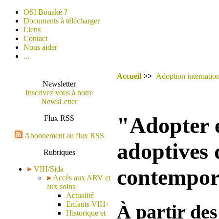
OSI Bouaké ?
Documents à télécharger
Liens
Contact
Nous aider
...
Accueil
>>
Adoption internation
Newsletter
Inscrivez vous à notre
NewsLetter
"Adopter e
Flux RSS
Abonnement au flux RSS
adoptives 
Rubriques
VIH/Sida
contempor
Accès aux ARV et
aux soins
Actualité
Enfants VIH+
À partir des
Historique et