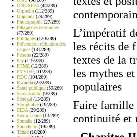
textes et pos
ONUSIDA
(44/289)
contemporain
Orphelin
(112/289)
Ouganda
(29/289)
Photographie
(27/289)
Pillage des ressources
L’impératif d
(77/289)
Politiques
(120/289)
les récits de 
Prévention, réduction des
risques
(131/289)
Prisons
(22/289)
textes de la t
Psy
(119/289)
PTME
(12/289)
les mythes et
PVVIH
(111/289)
RDC
(104/289)
Rwanda
(23/289)
populaires
Santé publique
(59/289)
Scolarisation
(9/289)
Sénégal
(13/289)
Faire famille
Sérophobie
(19/289)
SIDA
(29/289)
continuité et 
Sierra Leone
(13/289)
Somalie
(12/289)
Sorcellerie
(19/289)
Tchad
(10/289)
- Chapitre II