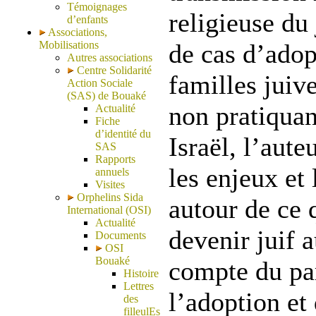
Témoignages
religieuse du
d’enfants
Associations,
Mobilisations
de cas d’adop
Autres associations
Centre Solidarité
familles juiv
Action Sociale
(SAS) de Bouaké
non pratiquan
Actualité
Fiche
d’identité du
Israël, l’aut
SAS
Rapports
les enjeux et
annuels
Visites
Orphelins Sida
autour de ce 
International (OSI)
Actualité
devenir juif a
Documents
OSI
Bouaké
compte du pa
Histoire
Lettres
l’adoption et
des
filleulEs