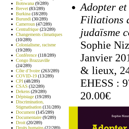
Botswana
(9/289)
Adopter et
Brevet
(83/289)
Burkina
(18/289)
Filiations 
Burundi
(30/289)
Cameroun
(47/289)
judaïsme 
Centrafrique
(23/289)
Changements climatiques
(10/289)
Sophie Niz
Colonialisme, racisme
(19/289)
Janvier 20
Conférence
(118/289)
Congo Brazzaville
(24/289)
& lieux, 2
Côte d’Ivoire
(263/289)
COVID-19
(13/289)
EHESS : 9
CPI
(48/289)
CSAS
(32/289)
Dekens
(29/289)
20.00€
Dépistage
(19/289)
Discrimination,
Stigmatisation
(131/289)
Document
(145/289)
Documentaire
(9/289)
Droit
(20/289)
Droits humains
(22/289)