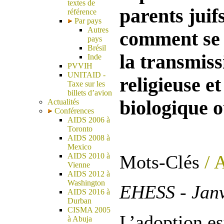
textes de
parents juif
référence
Par pays
Autres
comment se d
pays
Brésil
la transmiss
Inde
PVVIH
UNITAID -
religieuse et
Taxe sur les
billets d’avion
biologique o
Actualités
Conférences
AIDS 2006 à
Toronto
AIDS 2008 à
Mexico
Mots-Clés
/ 
AIDS 2010 à
Vienne
AIDS 2012 à
Washington
EHESS - Janv
AIDS 2016 à
Durban
CISMA 2005
L’adoption es
à Abuja