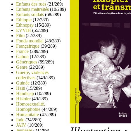
Enfants des rues
(21/289)
Enfants maltraités
(10/289)
Enfants soldats
(68/289)
Ethiopie
(12/289)
Ethnopsy
(15/289)
EVVIH
(55/289)
Film
(22/289)
Fonds mondial
(48/289)
Françafrique
(39/289)
France
(289/289)
Gabon
(12/289)
Génériques
(59/289)
Genre
(22/289)
Guerre, violences
collectives
(149/289)
Guinée
(12/289)
Haïti
(15/289)
Handicap
(10/289)
Histoire
(49/289)
Homosexualité,
Homophobie
(44/289)
Humanitaire
(47/289)
Inde
(34/289)
JAIV
(10/289)
Jeunesse
(21/289)