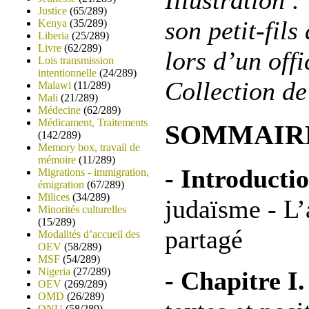
Illustration 
Justice
(65/289)
son petit-fil
Kenya
(35/289)
Liberia
(25/289)
Livre
(62/289)
lors d’un offi
Lois transmission
intentionnelle
(24/289)
Collection de
Malawi
(11/289)
Mali
(21/289)
Médecine
(62/289)
Médicament, Traitements
SOMMAIR
(142/289)
Memory box, travail de
mémoire
(11/289)
- Introductio
Migrations - immigration,
émigration
(67/289)
Milices
(34/289)
judaïsme - L’
Minorités culturelles
(15/289)
partagé
Modalités d’accueil des
OEV
(58/289)
MSF
(54/289)
Nigeria
(27/289)
- Chapitre I.
OEV
(269/289)
OMD
(26/289)
ONU
(58/289)