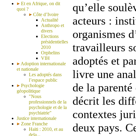
Et en Afrique, on dit
qu’elle soulè
quoi ?
Côte d’Ivoire
acteurs : inst
Actualité
Anthropo et
organismes d
divers
Elections
présidentielles
travailleurs s
2010
Orphelins
adoptés et par
VIH
Adoption internationale
et nationale
livre une anal
Les adoptés dans
l’espace public
de la parenté
Psychologie
géopolitique
"Nous
décrit les dif
professionnels de la
psychologie et de la
contextes jur
psychiatrie"
Justice internationale
Zone Franche
deux pays. C
Haïti : 2010, et au
dela...