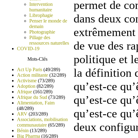
permet de c
Intervention
humanitaire
dans deux co
Librophagie
Penser le monde de
demain
extrêmement d
Photographie
Pillage des
de vue des ra
ressources naturelles
COVID-19
politique et l
Mots-Clés
la définition 
Act Up Paris
(49/289)
Action militante
(32/289)
Activisme
(73/289)
qu’est-ce qu’ê
Adoption
(82/289)
Afrique
(161/289)
qu’est-ce qu’ê
Afrique du Sud
(73/289)
Alimentation, Faim
(48/289)
qu’est-ce qu’ê
ARV
(203/289)
Associations, mobilisation
deux configur
communautaire
(65/289)
Bénin
(13/289)
Big Pharma
(16/289)