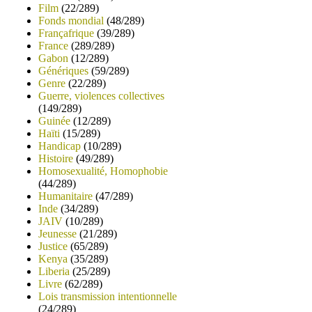
Film
(22/289)
Fonds mondial
(48/289)
Françafrique
(39/289)
France
(289/289)
Gabon
(12/289)
Génériques
(59/289)
Genre
(22/289)
Guerre, violences collectives
(149/289)
Guinée
(12/289)
Haïti
(15/289)
Handicap
(10/289)
Histoire
(49/289)
Homosexualité, Homophobie
(44/289)
Humanitaire
(47/289)
Inde
(34/289)
JAIV
(10/289)
Jeunesse
(21/289)
Justice
(65/289)
Kenya
(35/289)
Liberia
(25/289)
Livre
(62/289)
Lois transmission intentionnelle
(24/289)