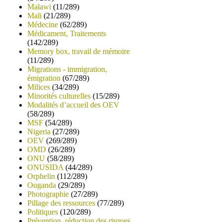
Malawi
(11/289)
Mali
(21/289)
Médecine
(62/289)
Médicament, Traitements
(142/289)
Memory box, travail de mémoire
(11/289)
Migrations - immigration,
émigration
(67/289)
Milices
(34/289)
Minorités culturelles
(15/289)
Modalités d’accueil des OEV
(58/289)
MSF
(54/289)
Nigeria
(27/289)
OEV
(269/289)
OMD
(26/289)
ONU
(58/289)
ONUSIDA
(44/289)
Orphelin
(112/289)
Ouganda
(29/289)
Photographie
(27/289)
Pillage des ressources
(77/289)
Politiques
(120/289)
Prévention, réduction des risques