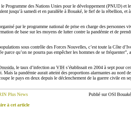
ar le Programme des Nations Unies pour le développement (PNUD) et l
lent jusqu’à samedi et en parallèle à Bouaké, le fief de la rébellion, et
organisé par le programme national de prise en charge des personnes vi
mation de base sur les moyens de lutter contre la pandémie et de prend
 populations sous contrôle des Forces Nouvelles, c’est toute la Côte d’Iv
tée parce qu’on ne pourra pas empêcher les hommes de se fréquenter”, a 
Onusida
, le taux d’infection au
VIH
s’établissait en 2004 à sept pour c
. Mais la pandémie aurait atteint des proportions alarmantes au nord d
 coupe le pays en deux depuis le déclenchement de la guerre civile en 
RIN Plus News
Publié sur OSI Bouaké 
e à cet article