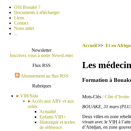
OSI Bouaké ?
Documents à télécharger
Liens
Contact
Nous aider
...
Accueil
>>
Et en Afrique
Newsletter
Inscrivez vous à notre NewsLetter
Les médecins
Flux RSS
Abonnement au flux RSS
Formation à Bouak
Rubriques
VIH/Sida
Mots-Clés
/ Côte d’Ivoire
Accès aux ARV et aux
soins
BOUAKE, 31 mars (PL
Actualité
Deux villes en zone rebell
Enfants VIH+
vivant avec le
VIH
à l’att
Historique et textes
d’Abidjan, en zone gouve
de référence