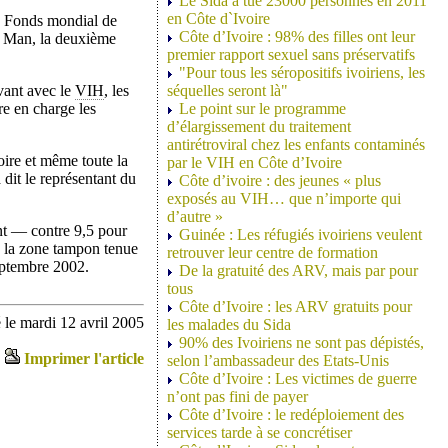
Le Sida a tué 23000 personnes en 2011
en Côte d`Ivoire
e Fonds mondial de
Côte d’Ivoire : 98% des filles ont leur
 à Man, la deuxième
premier rapport sexuel sans préservatifs
"Pour tous les séropositifs ivoiriens, les
vant avec le
VIH
, les
séquelles seront là"
re en charge les
Le point sur le programme
d’élargissement du traitement
antirétroviral chez les enfants contaminés
oire et même toute la
par le VIH en Côte d’Ivoire
dit le représentant du
Côte d’ivoire : des jeunes « plus
exposés au VIH… que n’importe qui
d’autre »
ent — contre 9,5 pour
Guinée : Les réfugiés ivoiriens veulent
e la zone tampon tenue
retrouver leur centre de formation
septembre 2002.
De la gratuité des ARV, mais par pour
tous
Côte d’Ivoire : les ARV gratuits pour
le mardi 12 avril 2005
les malades du Sida
90% des Ivoiriens ne sont pas dépistés,
Imprimer l'article
selon l’ambassadeur des Etats-Unis
Côte d’Ivoire : Les victimes de guerre
n’ont pas fini de payer
Côte d’Ivoire : le redéploiement des
services tarde à se concrétiser