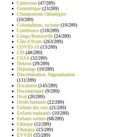
Cameroun
(47/289)
Centrafrique
(23/289)
Changements climatiques
(10/289)
Colonialisme, racisme
(19/289)
Conférence
(118/289)
Congo Brazzaville
(24/289)
Côte d’Ivoire
(263/289)
COVID-19
(13/289)
CPI
(48/289)
CSAS
(32/289)
Dekens
(29/289)
Dépistage
(19/289)
Discrimination, Stigmatisation
(131/289)
Document
(145/289)
Documentaire
(9/289)
Droit
(20/289)
Droits humains
(22/289)
Enfants des rues
(21/289)
Enfants maltraités
(10/289)
Enfants soldats
(68/289)
Ethiopie
(12/289)
Ethnopsy
(15/289)
EVVIH
(55/289)