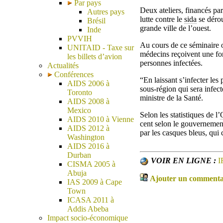
Par pays
Deux ateliers, financés p
Autres pays
lutte contre le
sida
se dérou
Brésil
grande ville de l’ouest.
Inde
PVVIH
Au cours de ce séminaire 
UNITAID - Taxe sur
médecins reçoivent une for
les billets d’avion
personnes infectées.
Actualités
Conférences
“En laissant s’infecter les
AIDS 2006 à
sous-région qui sera infec
Toronto
ministre de la Santé.
AIDS 2008 à
Mexico
Selon les statistiques de l’
AIDS 2010 à Vienne
cent selon le gouvernement
AIDS 2012 à
par les casques bleus, qui
Washington
AIDS 2016 à
Durban
VOIR EN LIGNE :
I
CISMA 2005 à
Abuja
Ajouter un commentair
IAS 2009 à Cape
Town
ICASA 2011 à
Addis Abeba
Impact socio-économique