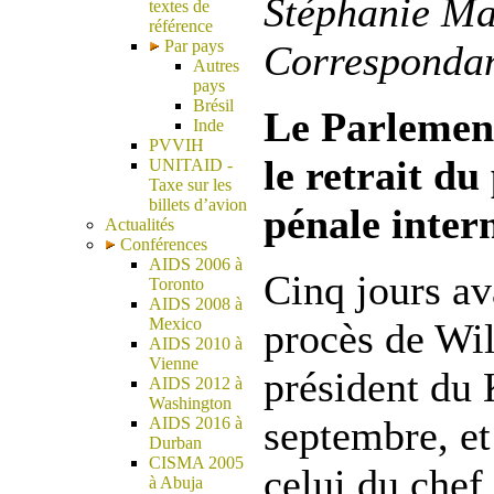
Stéphanie Ma
textes de
référence
Par pays
Correspondan
Autres
pays
Brésil
Le Parlemen
Inde
PVVIH
le retrait du
UNITAID -
Taxe sur les
billets d’avion
pénale inter
Actualités
Conférences
AIDS 2006 à
Cinq jours av
Toronto
AIDS 2008 à
Mexico
procès de Wil
AIDS 2010 à
Vienne
président du 
AIDS 2012 à
Washington
septembre, e
AIDS 2016 à
Durban
CISMA 2005
celui du chef
à Abuja