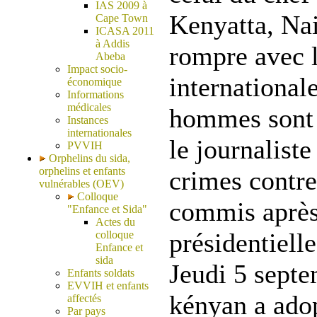
IAS 2009 à
Kenyatta, Nai
Cape Town
ICASA 2011
à Addis
rompre avec 
Abeba
Impact socio-
internationale
économique
Informations
médicales
hommes sont
Instances
internationales
le journalist
PVVIH
Orphelins du sida,
orphelins et enfants
crimes contr
vulnérables (OEV)
Colloque
commis après 
"Enfance et Sida"
Actes du
présidentiell
colloque
Enfance et
sida
Jeudi 5 septe
Enfants soldats
EVVIH et enfants
kényan a ado
affectés
Par pays