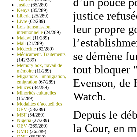
d’un pouce p
Justice
(65/289)
Kenya
(35/289)
justice refus
Liberia
(25/289)
Livre
(62/289)
leur propre 
Lois transmission
intentionnelle
(24/289)
Malawi
(11/289)
l’establishme
Mali
(21/289)
Médecine
(62/289)
se démène fu
Médicament, Traitements
(142/289)
Memory box, travail de
tout bloquer "
mémoire
(11/289)
Migrations - immigration,
Evenson, de
émigration
(67/289)
Milices
(34/289)
Watch.
Minorités culturelles
(15/289)
Modalités d’accueil des
OEV
(58/289)
Depuis le déb
MSF
(54/289)
Nigeria
(27/289)
la Cour, en m
OEV
(269/289)
OMD
(26/289)
ONU
(58/289)