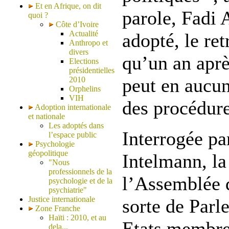
Et en Afrique, on dit
parole, Fadi 
quoi ?
Côte d’Ivoire
Actualité
adopté, le ret
Anthropo et
divers
qu’un an aprè
Elections
présidentielles
peut en aucun
2010
Orphelins
VIH
des procédure
Adoption internationale
et nationale
Les adoptés dans
Interrogée pa
l’espace public
Psychologie
géopolitique
Intelmann, la
"Nous
professionnels de la
l’Assemblée d
psychologie et de la
psychiatrie"
Justice internationale
sorte de Parl
Zone Franche
Haïti : 2010, et au
Etats membre
dela...