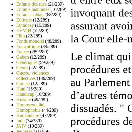
Enfants des rues
(21/289)
invoquant de
Enfants maltraités
(10/289)
Enfants soldats
(68/289)
Ethiopie
(12/289)
assurant avoir
Ethnopsy
(15/289)
EVVIH
(55/289)
la Cour elle
Film
(22/289)
Fonds mondial
(48/289)
Françafrique
(39/289)
France
(289/289)
Le climat qui
Gabon
(12/289)
Génériques
(59/289)
procédures et
Genre
(22/289)
Guerre, violences
collectives
(149/289)
au Parlement 
Guinée
(12/289)
Haïti
(15/289)
d’autres témo
Handicap
(10/289)
Histoire
(49/289)
dissuadés. " 
Homosexualité,
Homophobie
(44/289)
Humanitaire
(47/289)
procédures d
Inde
(34/289)
JAIV
(10/289)
Jeunesse
(21/289)