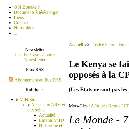
OSI Bouaké ?
Documents à télécharger
Liens
Contact
Nous aider
...
Accueil
>>
Justice international
Newsletter
Inscrivez vous à notre
NewsLetter
Le Kenya se fai
Flux RSS
opposés à la C
Abonnement au flux RSS
(Les Etats ne sont pas les
Rubriques
VIH/Sida
Accès aux ARV et
Mots-Clés
/ Afrique
/ Kenya
/ CP
aux soins
Actualité
Le Monde - 7
Enfants VIH+
Historique et