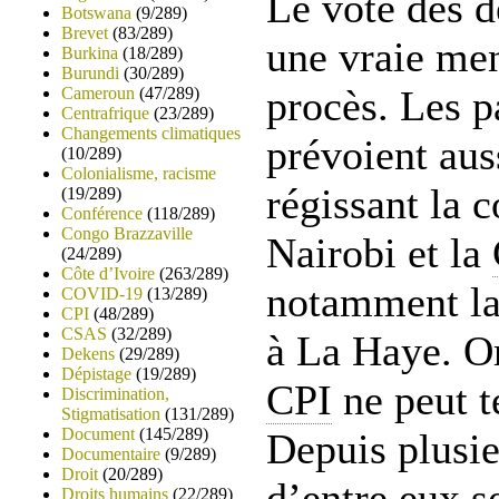
Le vote des d
Botswana
(9/289)
Brevet
(83/289)
une vraie men
Burkina
(18/289)
Burundi
(30/289)
procès. Les p
Cameroun
(47/289)
Centrafrique
(23/289)
Changements climatiques
prévoient aus
(10/289)
Colonialisme, racisme
régissant la 
(19/289)
Conférence
(118/289)
Congo Brazzaville
Nairobi et la
(24/289)
Côte d’Ivoire
(263/289)
notamment la
COVID-19
(13/289)
CPI
(48/289)
CSAS
(32/289)
à La Haye. Or
Dekens
(29/289)
Dépistage
(19/289)
CPI
ne peut t
Discrimination,
Stigmatisation
(131/289)
Document
(145/289)
Depuis plusi
Documentaire
(9/289)
Droit
(20/289)
d’entre eux se
Droits humains
(22/289)