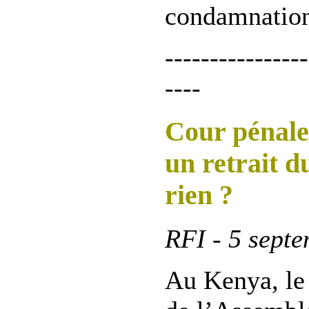
condamnation
----------------
----
Cour pénale 
un retrait 
rien ?
RFI - 5 sept
Au Kenya, le