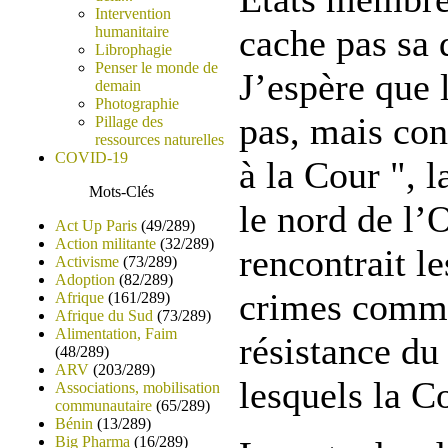
Intervention
cache pas sa 
humanitaire
Librophagie
Penser le monde de
J’espère que 
demain
Photographie
pas, mais con
Pillage des
ressources naturelles
COVID-19
à la Cour ", l
Mots-Clés
le nord de l’
Act Up Paris
(49/289)
Action militante
(32/289)
rencontrait l
Activisme
(73/289)
Adoption
(82/289)
crimes commi
Afrique
(161/289)
Afrique du Sud
(73/289)
Alimentation, Faim
résistance du
(48/289)
ARV
(203/289)
lesquels la C
Associations, mobilisation
communautaire
(65/289)
Bénin
(13/289)
Big Pharma
(16/289)