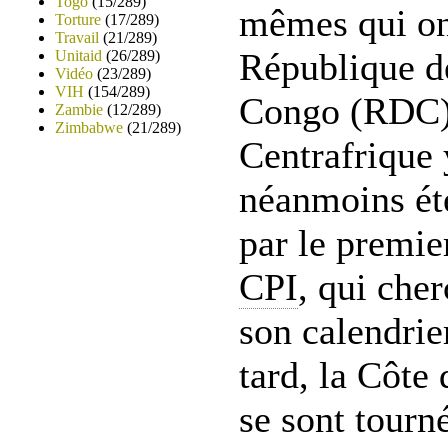
Togo
(15/289)
mêmes qui ont
Torture
(17/289)
Travail
(21/289)
République d
Unitaid
(26/289)
Vidéo
(23/289)
VIH
(154/289)
Congo (RDC),
Zambie
(12/289)
Zimbabwe
(21/289)
Centrafrique 
néanmoins été
par le premie
CPI
, qui cher
son calendrier
tard, la Côte 
se sont tourn