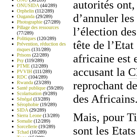
autorités ont,
ONUSIDA
(44/289)
Orphelin
(112/289)
d’annuler les
Ouganda
(29/289)
Photographie
(27/289)
Pillage des ressources
l’élection de
(77/289)
Politiques
(120/289)
tête de l’Eta
Prévention, réduction des
risques
(131/289)
africaine est 
Prisons
(22/289)
Psy
(119/289)
PTME
(12/289)
accusant la
C
PVVIH
(111/289)
RDC
(104/289)
reprochant de
Rwanda
(23/289)
Santé publique
(59/289)
Scolarisation
(9/289)
des Africains
Sénégal
(13/289)
Sérophobie
(19/289)
SIDA
(29/289)
Mais, pour Ti
Sierra Leone
(13/289)
Somalie
(12/289)
Sorcellerie
(19/289)
sont les Etats
Tchad
(10/289)