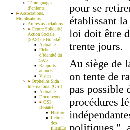
Témoignages
pour se retire
d’enfants
Associations,
établissant l
Mobilisations
Autres associations
Centre Solidarité
loi doit être 
Action Sociale
(SAS) de Bouaké
trente jours.
Actualité
Fiche
d’identité du
Au siège de l
SAS
Rapports
annuels
on tente de ra
Visites
Orphelins Sida
pas possible 
International (OSI)
Actualité
Documents
procédures lé
OSI
Bouaké
indépendante
Histoire
Lettres
des
politiques ", 
filleulEs