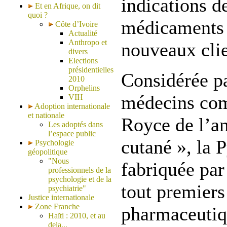
indications d
Et en Afrique, on dit
quoi ?
médicaments 
Côte d’Ivoire
Actualité
Anthropo et
nouveaux clie
divers
Elections
présidentielles
Considérée pa
2010
Orphelins
médecins com
VIH
Adoption internationale
et nationale
Royce de l’an
Les adoptés dans
l’espace public
cutané », la 
Psychologie
géopolitique
"Nous
fabriquée par
professionnels de la
psychologie et de la
tout premiers
psychiatrie"
Justice internationale
Zone Franche
pharmaceutiq
Haïti : 2010, et au
dela...