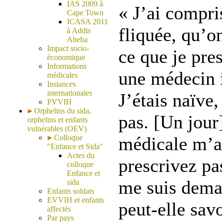
IAS 2009 à
« J’ai compri
Cape Town
ICASA 2011
fliquée, qu’o
à Addis
Abeba
Impact socio-
ce que je pres
économique
Informations
une médecin i
médicales
Instances
internationales
J’étais naïve,
PVVIH
Orphelins du sida,
pas. [Un jour
orphelins et enfants
vulnérables (OEV)
Colloque
médicale m’a 
"Enfance et Sida"
Actes du
prescrivez pa
colloque
Enfance et
me suis dem
sida
Enfants soldats
EVVIH et enfants
peut-elle savo
affectés
Par pays