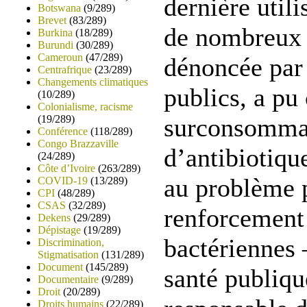
dernière utili
Botswana
(9/289)
Brevet
(83/289)
de nombreux 
Burkina
(18/289)
Burundi
(30/289)
Cameroun
(47/289)
dénoncée par 
Centrafrique
(23/289)
Changements climatiques
publics, a pu
(10/289)
Colonialisme, racisme
(19/289)
surconsomma
Conférence
(118/289)
Congo Brazzaville
d’antibiotique
(24/289)
Côte d’Ivoire
(263/289)
au problème 
COVID-19
(13/289)
CPI
(48/289)
CSAS
(32/289)
renforcement 
Dekens
(29/289)
Dépistage
(19/289)
bactériennes
Discrimination,
Stigmatisation
(131/289)
Document
(145/289)
santé publiqu
Documentaire
(9/289)
Droit
(20/289)
Droits humains
(22/289)