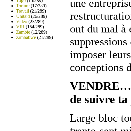
une entrepris
Togo
(15/289)
Torture
(17/289)
Travail
(21/289)
restructuratio
Unitaid
(26/289)
Vidéo
(23/289)
ont du mal à 
VIH
(154/289)
Zambie
(12/289)
Zimbabwe
(21/289)
suppressions 
imposer leurs
conceptions 
VENDRE… « 
de suivre t
Large bloc to
trente-sept m