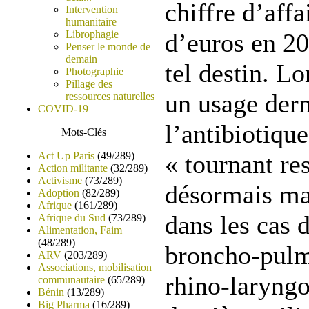
chiffre d’affa
Intervention
humanitaire
Librophagie
d’euros en 2
Penser le monde de
demain
tel destin. L
Photographie
Pillage des
un usage der
ressources naturelles
COVID-19
l’antibiotiqu
Mots-Clés
Act Up Paris
(49/289)
« tournant res
Action militante
(32/289)
Activisme
(73/289)
désormais ma
Adoption
(82/289)
Afrique
(161/289)
dans les cas 
Afrique du Sud
(73/289)
Alimentation, Faim
(48/289)
broncho-pulm
ARV
(203/289)
Associations, mobilisation
rhino-laryngo
communautaire
(65/289)
Bénin
(13/289)
Big Pharma
(16/289)