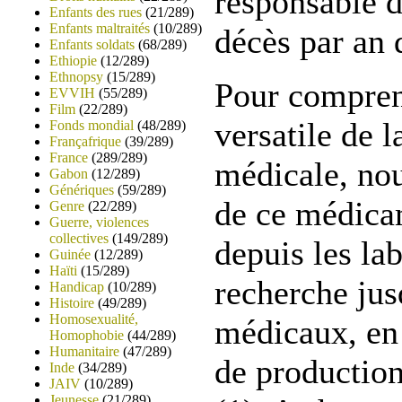
responsable d
Enfants des rues
(21/289)
Enfants maltraités
(10/289)
décès par an
Enfants soldats
(68/289)
Ethiopie
(12/289)
Ethnopsy
(15/289)
Pour compren
EVVIH
(55/289)
Film
(22/289)
versatile de 
Fonds mondial
(48/289)
Françafrique
(39/289)
France
(289/289)
médicale, nou
Gabon
(12/289)
Génériques
(59/289)
de ce médica
Genre
(22/289)
Guerre, violences
collectives
(149/289)
depuis les la
Guinée
(12/289)
Haïti
(15/289)
recherche jus
Handicap
(10/289)
Histoire
(49/289)
Homosexualité,
médicaux, en 
Homophobie
(44/289)
Humanitaire
(47/289)
de production
Inde
(34/289)
JAIV
(10/289)
Jeunesse
(21/289)