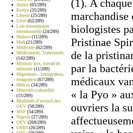
(1). A chaque
Justice
(65/289)
Kenya
(35/289)
marchandise 
Liberia
(25/289)
Livre
(62/289)
biologistes pa
Lois transmission
intentionnelle
(24/289)
Malawi
(11/289)
Pristinae Spir
Mali
(21/289)
Médecine
(62/289)
de la pristin
Médicament, Traitements
(142/289)
Memory box, travail de
par la bactéri
mémoire
(11/289)
Migrations - immigration,
médicaux vant
émigration
(67/289)
Milices
(34/289)
Minorités culturelles
« la Pyo » aux
(15/289)
Modalités d’accueil des
ouvriers la 
OEV
(58/289)
MSF
(54/289)
Nigeria
(27/289)
affectueuseme
OEV
(269/289)
OMD
(26/289)
ONU
(58/289)