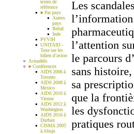
textes de
Les scandale
référence
Par pays
l’information 
Autres
pays
pharmaceutiqu
Brésil
Inde
PVVIH
l’attention su
UNITAID -
Taxe sur les
le parcours 
billets d’avion
Actualités
Conférences
sans histoire
AIDS 2006 à
Toronto
sa prescripti
AIDS 2008 à
Mexico
AIDS 2010 à
que la fronti
Vienne
AIDS 2012 à
les dysfoncti
Washington
AIDS 2016 à
Durban
pratiques rout
CISMA 2005
à Abuja