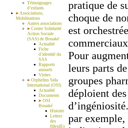
pratique de s
Témoignages
d’enfants
Associations,
choque de no
Mobilisations
Autres associations
est orchestrée
Centre Solidarité
Action Sociale
(SAS) de Bouaké
commerciaux 
Actualité
Fiche
Pour augment
d’identité du
SAS
Rapports
leurs parts d
annuels
Visites
groupes phar
Orphelins Sida
International (OSI)
déploient des
Actualité
Documents
OSI
d’ingéniosité.
Bouaké
Histoire
par exemple, 
Lettres
des
filleulEs