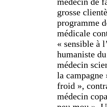
médecin de f
grosse client
programme d
médicale con
« sensible à 
humaniste du 
médecin scien
la campagne »
froid », cont
médecin copai
peu mou ». U