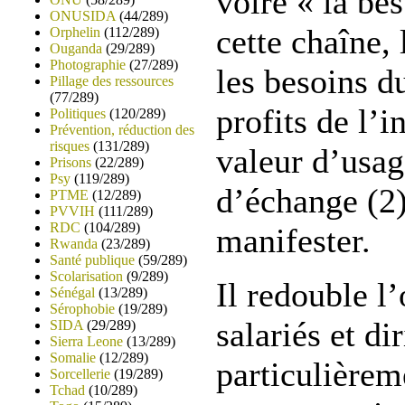
voire « la bes
ONUSIDA
(44/289)
cette chaîne,
Orphelin
(112/289)
Ouganda
(29/289)
Photographie
(27/289)
les besoins d
Pillage des ressources
(77/289)
profits de l’i
Politiques
(120/289)
Prévention, réduction des
risques
(131/289)
valeur d’usag
Prisons
(22/289)
Psy
(119/289)
d’échange (2)
PTME
(12/289)
PVVIH
(111/289)
RDC
(104/289)
manifester.
Rwanda
(23/289)
Santé publique
(59/289)
Scolarisation
(9/289)
Il redouble l
Sénégal
(13/289)
Sérophobie
(19/289)
salariés et di
SIDA
(29/289)
Sierra Leone
(13/289)
Somalie
(12/289)
particulièrem
Sorcellerie
(19/289)
Tchad
(10/289)