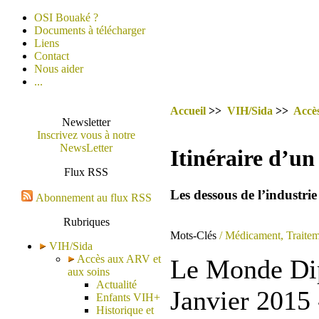
OSI Bouaké ?
Documents à télécharger
Liens
Contact
Nous aider
...
Accueil
>>
VIH/Sida
>>
Accè
Newsletter
Inscrivez vous à notre
NewsLetter
Itinéraire d’u
Flux RSS
Les dessous de l’industr
Abonnement au flux RSS
Rubriques
Mots-Clés
/ Médicament, Traitem
VIH/Sida
Accès aux ARV et
Le Monde Di
aux soins
Actualité
Janvier 2015 
Enfants VIH+
Historique et