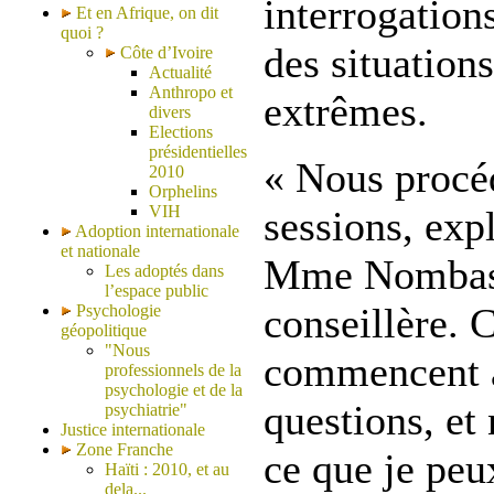
interrogations
Et en Afrique, on dit
quoi ?
des situation
Côte d’Ivoire
Actualité
Anthropo et
extrêmes.
divers
Elections
présidentielles
« Nous procéd
2010
Orphelins
VIH
sessions, exp
Adoption internationale
et nationale
Mme Nombasa
Les adoptés dans
l’espace public
conseillère. 
Psychologie
géopolitique
"Nous
commencent à
professionnels de la
psychologie et de la
questions, et
psychiatrie"
Justice internationale
Zone Franche
ce que je peux
Haïti : 2010, et au
dela...