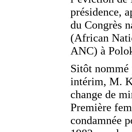
présidence, a
du Congrès na
(African Nati
ANC) à Polok
Sitôt nommé 
intérim, M. 
change de min
Première fe
condamnée po