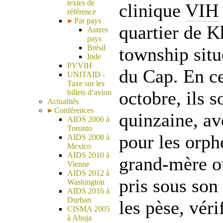
textes de
clinique
VIH
référence
Par pays
quartier de K
Autres
pays
Brésil
township situ
Inde
PVVIH
du Cap. En ce
UNITAID -
Taxe sur les
octobre, ils 
billets d’avion
Actualités
Conférences
quinzaine, av
AIDS 2006 à
Toronto
pour les orph
AIDS 2008 à
Mexico
AIDS 2010 à
grand-mère ou
Vienne
AIDS 2012 à
pris sous son 
Washington
AIDS 2016 à
Durban
les pèse, vér
CISMA 2005
à Abuja