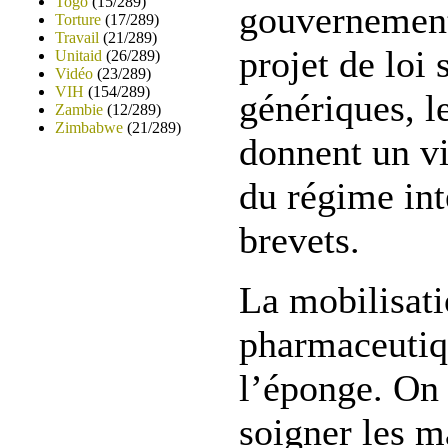
Togo
(15/289)
gouvernement
Torture
(17/289)
Travail
(21/289)
projet de loi
Unitaid
(26/289)
Vidéo
(23/289)
VIH
(154/289)
génériques, l
Zambie
(12/289)
Zimbabwe
(21/289)
donnent un v
du régime int
brevets.
La mobilisati
pharmaceutiqu
l’éponge. On 
soigner les m