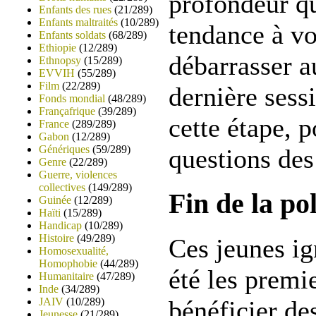
profondeur qu
Enfants des rues
(21/289)
Enfants maltraités
(10/289)
tendance à vo
Enfants soldats
(68/289)
Ethiopie
(12/289)
débarrasser a
Ethnopsy
(15/289)
EVVIH
(55/289)
Film
(22/289)
dernière sess
Fonds mondial
(48/289)
Françafrique
(39/289)
cette étape, 
France
(289/289)
Gabon
(12/289)
Génériques
(59/289)
questions des
Genre
(22/289)
Guerre, violences
collectives
(149/289)
Fin de la po
Guinée
(12/289)
Haïti
(15/289)
Handicap
(10/289)
Histoire
(49/289)
Ces jeunes ig
Homosexualité,
Homophobie
(44/289)
été les premi
Humanitaire
(47/289)
Inde
(34/289)
JAIV
(10/289)
bénéficier de
Jeunesse
(21/289)