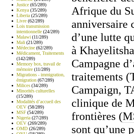
Justice
(65/289)
Afrique du S
Kenya
(35/289)
Liberia
(25/289)
anniversaire 
Livre
(62/289)
Lois transmission
intentionnelle
(24/289)
d’une lutte q
Malawi
(11/289)
Mali
(21/289)
à Khayelitsha
Médecine
(62/289)
Médicament, Traitements
(142/289)
Campagne d’a
Memory box, travail de
mémoire
(11/289)
traitements (
Migrations - immigration,
émigration
(67/289)
Milices
(34/289)
Campaign, TA
Minorités culturelles
(15/289)
clinique de 
Modalités d’accueil des
OEV
(58/289)
MSF
(54/289)
frontières (
M
Nigeria
(27/289)
OEV
(269/289)
sont qu’une 
OMD
(26/289)
ONU
(58/289)