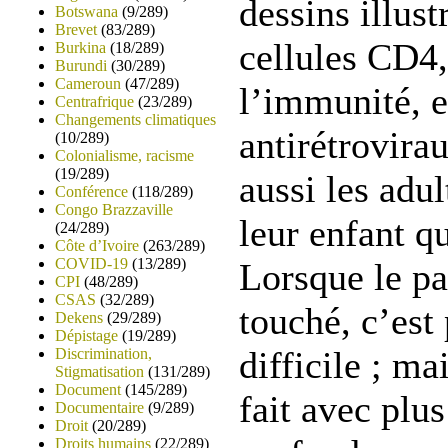
dessins illust
Botswana
(9/289)
Brevet
(83/289)
cellules CD4
Burkina
(18/289)
Burundi
(30/289)
Cameroun
(47/289)
l’immunité, 
Centrafrique
(23/289)
Changements climatiques
antirétrovira
(10/289)
Colonialisme, racisme
(19/289)
aussi les adu
Conférence
(118/289)
Congo Brazzaville
leur enfant qu
(24/289)
Côte d’Ivoire
(263/289)
COVID-19
(13/289)
Lorsque le pa
CPI
(48/289)
CSAS
(32/289)
touché, c’es
Dekens
(29/289)
Dépistage
(19/289)
difficile ; mai
Discrimination,
Stigmatisation
(131/289)
Document
(145/289)
fait avec plus
Documentaire
(9/289)
Droit
(20/289)
Droits humains
(22/289)