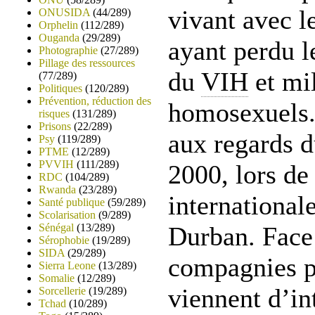
vivant avec l
ONUSIDA
(44/289)
Orphelin
(112/289)
Ouganda
(29/289)
ayant perdu l
Photographie
(27/289)
Pillage des ressources
du
VIH
et mil
(77/289)
Politiques
(120/289)
Prévention, réduction des
homosexuels. 
risques
(131/289)
Prisons
(22/289)
aux regards d
Psy
(119/289)
PTME
(12/289)
PVVIH
(111/289)
2000, lors de
RDC
(104/289)
Rwanda
(23/289)
international
Santé publique
(59/289)
Scolarisation
(9/289)
Sénégal
(13/289)
Durban. Face 
Sérophobie
(19/289)
SIDA
(29/289)
compagnies p
Sierra Leone
(13/289)
Somalie
(12/289)
viennent d’in
Sorcellerie
(19/289)
Tchad
(10/289)