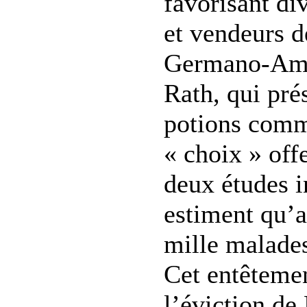
favorisant di
et vendeurs d
Germano-Amé
Rath, qui pré
potions comm
« choix » of
deux études 
estiment qu’a
mille malades
Cet entêtemen
l’éviction de