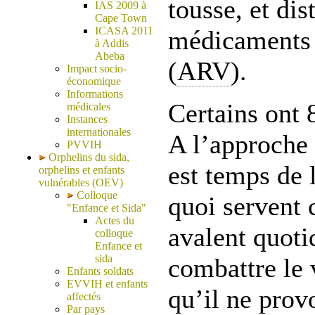
tousse, et di
IAS 2009 à
Cape Town
ICASA 2011
médicaments 
à Addis
Abeba
(
ARV
).
Impact socio-
économique
Informations
Certains ont 8
médicales
Instances
internationales
A l’approche 
PVVIH
Orphelins du sida,
est temps de 
orphelins et enfants
vulnérables (OEV)
Colloque
quoi servent 
"Enfance et Sida"
Actes du
avalent quot
colloque
Enfance et
sida
combattre le 
Enfants soldats
EVVIH et enfants
qu’il ne prov
affectés
Par pays