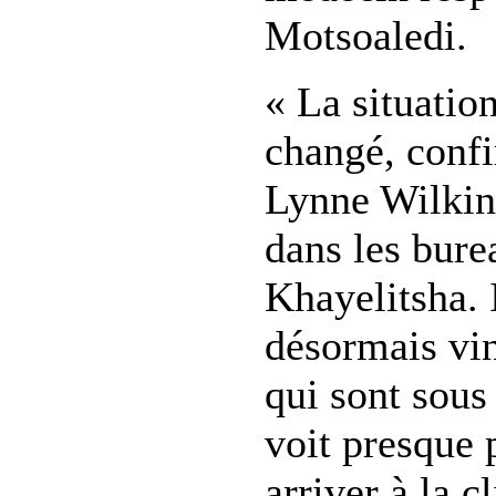
Motsoaledi.
« La situati
changé, confi
Lynne Wilkins
dans les bur
Khayelitsha. I
désormais vin
qui sont sous
voit presque 
arriver à la c