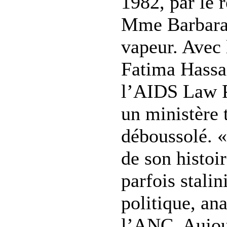
1982, par le 
Mme Barbara 
vapeur. Avec l
Fatima Hass
l’AIDS Law Pr
un ministère 
déboussolé. «
de son histoi
parfois stalin
politique, an
l’ANC. Aujou