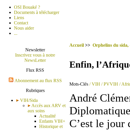
OSI Bouaké ?
Documents à télécharger
Liens
Contact
Nous aider
...
Accueil
>>
Orphelins du sida,
Newsletter
Inscrivez vous à notre
NewsLetter
Enfin, l’Afriqu
Flux RSS
Abonnement au flux RSS
Mots-Clés
/ VIH
/ PVVIH
/ Afri
Rubriques
André Clémen
VIH/Sida
Accès aux ARV et
Diplomatique 
aux soins
Actualité
C’est le jour 
Enfants VIH+
Historique et