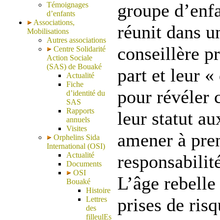
groupe d’enfa
Témoignages
d’enfants
Associations,
réunit dans u
Mobilisations
Autres associations
conseillère p
Centre Solidarité
Action Sociale
(SAS) de Bouaké
part et leur «
Actualité
Fiche
pour révéler
d’identité du
SAS
Rapports
leur statut au
annuels
Visites
amener à pre
Orphelins Sida
International (OSI)
Actualité
responsabilité
Documents
OSI
L’âge rebelle
Bouaké
Histoire
prises de risq
Lettres
des
filleulEs