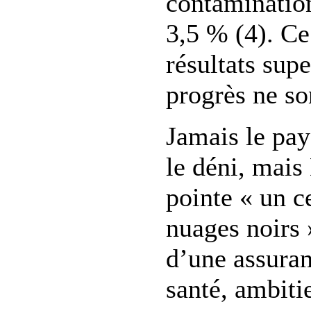
contaminatio
3,5 % (4). Ce
résultats supe
progrès ne so
Jamais le pay
le déni, mai
pointe « un c
nuages noirs 
d’une assuran
santé, ambiti