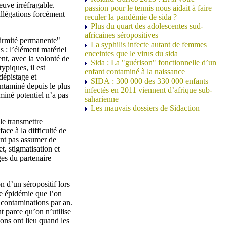
uve irréfragable.
passion pour le tennis nous aidait à faire
allégations forcément
reculer la pandémie de sida ?
Plus du quart des adolescentes sud-
africaines séropositives
firmité permanente"
La syphilis infecte autant de femmes
s : l’élément matériel
enceintes que le virus du sida
ent, avec la volonté de
Sida : La "guérison" fonctionnelle d’un
ypiques, il est
enfant contaminé à la naissance
dépistage et
SIDA : 300 000 des 330 000 enfants
ontaminé depuis le plus
infectés en 2011 viennent d’afrique sub-
miné potentiel n’a pas
saharienne
Les mauvais dossiers de Sidaction
le transmettre
ace à la difficulté de
vent pas assumer de
t, stigmatisation et
ges du partenaire
n d’un séropositif lors
te épidémie que l’on
0 contaminations par an.
t parce qu’on n’utilise
ions ont lieu quand les