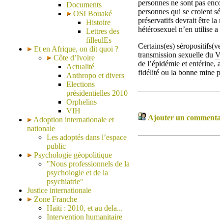
personnes ne sont pas enco
Documents
personnes qui se croient s
OSI Bouaké
préservatifs devrait être l
Histoire
hétérosexuel n’en utilise a 
Lettres des
filleulEs
Certains(es) séropositifs(ve
Et en Afrique, on dit quoi ?
transmission sexuelle du
V
Côte d’Ivoire
de l’épidémie et entérine, 
Actualité
fidélité ou la bonne mine 
Anthropo et divers
Elections
présidentielles 2010
Orphelins
VIH
Ajouter un commentair
Adoption internationale et
nationale
Les adoptés dans l’espace
public
Psychologie géopolitique
"Nous professionnels de la
psychologie et de la
psychiatrie"
Justice internationale
Zone Franche
Haïti : 2010, et au dela...
Intervention humanitaire