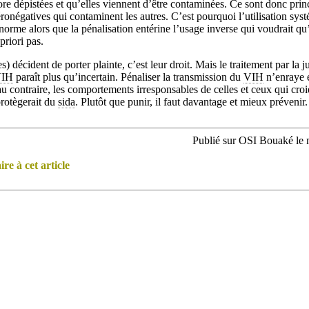
re dépistées et qu’elles viennent d’être contaminées. Ce sont donc pri
éronégatives qui contaminent les autres. C’est pourquoi l’utilisation sys
a norme alors que la pénalisation entérine l’usage inverse qui voudrait q
priori pas.
s) décident de porter plainte, c’est leur droit. Mais le traitement par la ju
IH
paraît plus qu’incertain. Pénaliser la transmission du
VIH
n’enraye e
au contraire, les comportements irresponsables de celles et ceux qui cro
protègerait du
sida
. Plutôt que punir, il faut davantage et mieux prévenir.
Publié sur OSI Bouaké le 
e à cet article