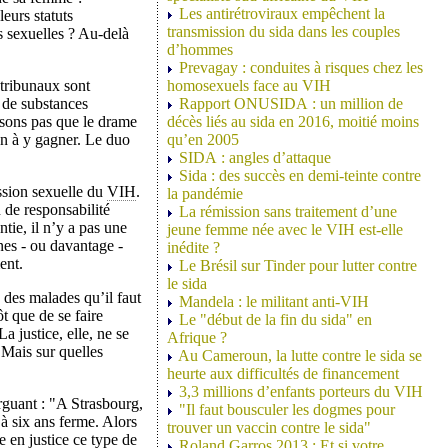
Les antirétroviraux empêchent la
leurs statuts
transmission du sida dans les couples
ns sexuelles ? Au-delà
d’hommes
Prevagay : conduites à risques chez les
 tribunaux sont
homosexuels face au VIH
 de substances
Rapport ONUSIDA : un million de
sons pas que le drame
décès liés au sida en 2016, moitié moins
en à y gagner. Le duo
qu’en 2005
SIDA : angles d’attaque
Sida : des succès en demi-teinte contre
ssion sexuelle du
VIH
.
la pandémie
n de responsabilité
La rémission sans traitement d’une
tie, il n’y a pas une
jeune femme née avec le VIH est-elle
nes - ou davantage -
inédite ?
ent.
Le Brésil sur Tinder pour lutter contre
le sida
 des malades qu’il faut
Mandela : le militant anti-VIH
ôt que de se faire
Le "début de la fin du sida" en
a justice, elle, ne se
Afrique ?
 Mais sur quelles
Au Cameroun, la lutte contre le sida se
heurte aux difficultés de financement
3,3 millions d’enfants porteurs du VIH
rguant : "A Strasbourg,
"Il faut bousculer les dogmes pour
à six ans ferme. Alors
trouver un vaccin contre le sida"
e en justice ce type de
Roland Garros 2013 : Et si votre