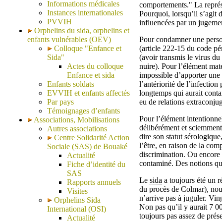
Informations médicales
comportements." La représ
Instances internationales
Pourquoi, lorsqu’il s’agit 
PVVIH
influencées par un jugeme
Orphelins du sida, orphelins et
enfants vulnérables (OEV)
Pour condamner une person
Colloque "Enfance et
(article 222-15 du code pén
Sida"
(avoir transmis le virus du
Actes du colloque
nuire). Pour l’élément maté
Enfance et sida
impossible d’apporter une 
Enfants soldats
l’antériorité de l’infection
EVVIH et enfants affectés
longtemps qui aurait conta
Par pays
eu de relations extraconjug
Témoignages d’enfants
Pour l’élément intentionnel
Associations, Mobilisations
délibérément et sciemment à
Autres associations
dire son statut sérologique
Centre Solidarité Action
l’être, en raison de la com
Sociale (SAS) de Bouaké
discrimination. Ou encore 
Actualité
contaminé. Des notions qui
Fiche d’identité du
SAS
Le
sida
a toujours été un r
Rapports annuels
du procès de Colmar), nous
Visites
n’arrive pas à juguler. Vin
Orphelins Sida
Non pas qu’il y aurait 7 0
International (OSI)
toujours pas assez de prése
Actualité