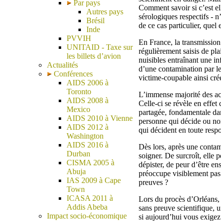
Par pays
Comment savoir si c’est ell
Autres pays
sérologiques respectifs - n
Brésil
de ce cas particulier, quel e
Inde
PVVIH
En France, la transmissio
UNITAID - Taxe sur
régulièrement saisis de pl
les billets d’avion
nuisibles entraînant une in
Actualités
d’une contamination par l
Conférences
victime-coupable ainsi cré
AIDS 2006 à
Toronto
L’immense majorité des act
AIDS 2008 à
Celle-ci se révèle en effet
Mexico
partagée, fondamentale dans
AIDS 2010 à Vienne
personne qui décide ou non
AIDS 2012 à
qui décident en toute resp
Washington
AIDS 2016 à
Dès lors, après une contam
Durban
soigner. De surcroît, elle 
CISMA 2005 à
dépister, de peur d’être ens
Abuja
préoccupe visiblement pas 
IAS 2009 à Cape
preuves ?
Town
ICASA 2011 à
Lors du procès d’Orléans, 
Addis Abeba
sans preuve scientifique,
Impact socio-économique
si aujourd’hui vous exigez