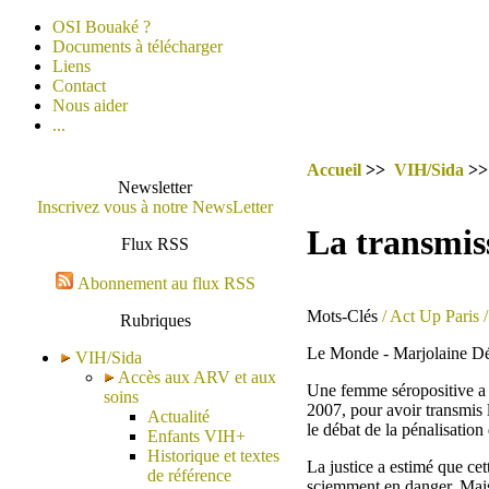
OSI Bouaké ?
Documents à télécharger
Liens
Contact
Nous aider
...
Accueil
>>
VIH/Sida
>
Newsletter
Inscrivez vous à notre NewsLetter
La transmiss
Flux RSS
Abonnement au flux RSS
Mots-Clés
/ Act Up Paris
/
Rubriques
Le Monde - Marjolaine Dég
VIH/Sida
Accès aux ARV et aux
Une femme séropositive a é
soins
2007, pour avoir transmis 
Actualité
le débat de la pénalisation
Enfants VIH+
Historique et textes
La justice a estimé que cet
de référence
sciemment en danger. Mais 