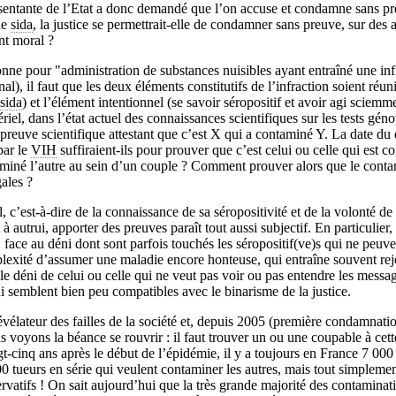
entante de l’Etat a donc demandé que l’on accuse et condamne sans pre
de
sida
, la justice se permettrait-elle de condamner sans preuve, sur des 
nt moral ?
ne pour "administration de substances nuisibles ayant entraîné une in
al), il faut que les deux éléments constitutifs de l’infraction soient réuni
sida
) et l’élément intentionnel (se savoir séropositif et avoir agi sciemm
riel, dans l’état actuel des connaissances scientifiques sur les tests génot
preuve scientifique attestant que c’est X qui a contaminé Y. La date du 
 par le
VIH
suffiraient-ils pour prouver que c’est celui ou celle qui est c
miné l’autre au sein d’un couple ? Comment prouver alors que le conta
ales ?
, c’est-à-dire de la connaissance de sa séropositivité et de la volonté de 
 autrui, apporter des preuves paraît tout aussi subjectif. En particulier, f
, face au déni dont sont parfois touchés les séropositif(ve)s qui ne peu
plexité d’assumer une maladie encore honteuse, qui entraîne souvent reje
le déni de celui ou celle qui ne veut pas voir ou pas entendre les messa
 semblent bien peu compatibles avec le binarisme de la justice.
évélateur des failles de la société et, depuis 2005 (première condamnatio
 voyons la béance se rouvrir : il faut trouver un ou une coupable à cet
gt-cinq ans après le début de l’épidémie, il y a toujours en France 7 00
00 tueurs en série qui veulent contaminer les autres, mais tout simplemen
rvatifs ! On sait aujourd’hui que la très grande majorité des contaminat