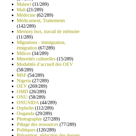
Malawi
(11/289)
Mali
(21/289)
Médecine
(62/289)
Médicament, Traitements
(142/289)
Memory box, travail de mémoire
(11/289)
Migrations - immigration,
émigration
(67/289)
Milices
(34/289)
Minorités culturelles
(15/289)
Modalités d’accueil des OEV
(58/289)
MSF
(54/289)
Nigeria
(27/289)
OEV
(269/289)
OMD
(26/289)
ONU
(58/289)
ONUSIDA
(44/289)
Orphelin
(112/289)
Ouganda
(29/289)
Photographie
(27/289)
Pillage des ressources
(77/289)
Politiques
(120/289)
Prévention, réduction des risques