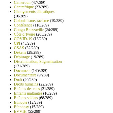
Cameroun
(47/289)
Centrafrique
(23/289)
Changements climatiques
(10/289)
Colonialisme, racisme
(19/289)
Conférence
(118/289)
Congo Brazzaville
(24/289)
Côte d’Ivoire
(263/289)
COVID-19
(13/289)
CPI
(48/289)
CSAS
(32/289)
Dekens
(29/289)
Dépistage
(19/289)
Discrimination, Stigmatisation
(131/289)
Document
(145/289)
Documentaire
(9/289)
Droit
(20/289)
Droits humains
(22/289)
Enfants des rues
(21/289)
Enfants maltraités
(10/289)
Enfants soldats
(68/289)
Ethiopie
(12/289)
Ethnopsy
(15/289)
EVVIH
(55/289)