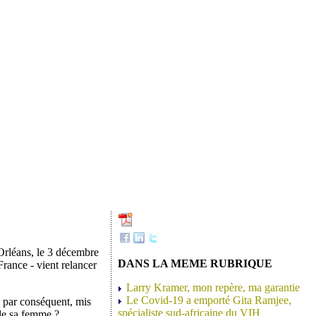
Orléans, le 3 décembre
DANS LA MEME RUBRIQUE
rance - vient relancer
Larry Kramer, mon repère, ma garantie
Le Covid-19 a emporté Gita Ramjee,
, par conséquent, mis
spécialiste sud-africaine du VIH
 de sa femme ?