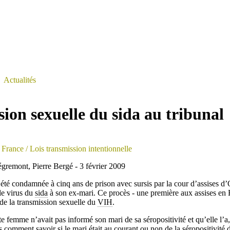
>
Actualités
ion sexuelle du sida au tribunal
 France
/ Lois transmission intentionnelle
remont, Pierre Bergé - 3 février 2009
té condamnée à cinq ans de prison avec sursis par la cour d’assises d’
le virus du
sida
à son ex-mari. Ce procès - une première aux assises en F
 de la transmission sexuelle du
VIH
.
te femme n’avait pas informé son mari de sa séropositivité et qu’elle l’a
comment savoir si le mari était au courant ou non de la séropositivité