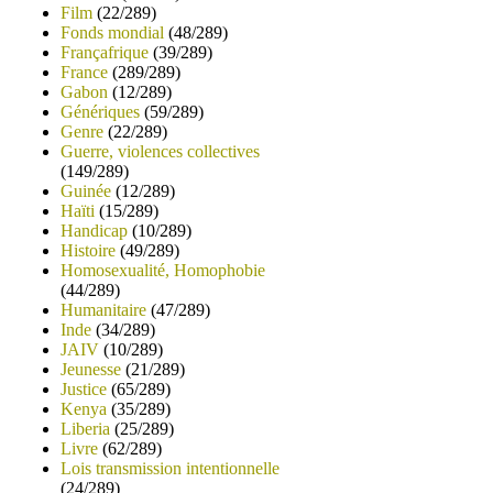
Film
(22/289)
Fonds mondial
(48/289)
Françafrique
(39/289)
France
(289/289)
Gabon
(12/289)
Génériques
(59/289)
Genre
(22/289)
Guerre, violences collectives
(149/289)
Guinée
(12/289)
Haïti
(15/289)
Handicap
(10/289)
Histoire
(49/289)
Homosexualité, Homophobie
(44/289)
Humanitaire
(47/289)
Inde
(34/289)
JAIV
(10/289)
Jeunesse
(21/289)
Justice
(65/289)
Kenya
(35/289)
Liberia
(25/289)
Livre
(62/289)
Lois transmission intentionnelle
(24/289)