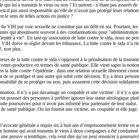
e qui lui a transmis le virus ou non ? Et surtout - n’étant pas assurés de 
’est-il pas aussi responsable qu’elle de n’avoir pas protégé leurs relatio
st le sens de telles actions en justice ?
n du
VIH
par voie sexuelle ne constitue pas un délit en soi. Pourtant, les
aintes qui aboutissent souvent à des condamnations pour "administration
firmité à vie". En tant qu’association de lutte contre le
sida
, nous ne pen
e
VIH
doive se régler devant les tribunaux. La lutte contre le
sida
n’a ri
é, non plus.
eurs de la lutte contre le
sida
s’opposent à la pénalisation de la transmi
 contre-productive en termes de santé publique. Elle vient saper la notio
 la lutte contre l’épidémie : dans une relation sexuelle librement consen
 de se protéger et une autre qui subit cette décision. Il y a deux person
onsabilité de se protéger ou non, puis assument cette décision solidairem
ination, iI n’y a pas davantage un coupable et une victime : il n’y a que
peut pousser des personnes à préférer ignorer leur statut sérologique plut
uite poursuivies pour n’avoir pas informé leur partenaire de leur statut. L
de santé publique. On lui fournit une victime, un coupable et elle juge.
l’avocate générale a requis six à huit ans d’emprisonnement ferme en a
 un homme qui avait transmis le virus à deux compagnes a été condamné 
 une preuve scientifique, cela veut dire qu’on peut renoncer à poursuivr