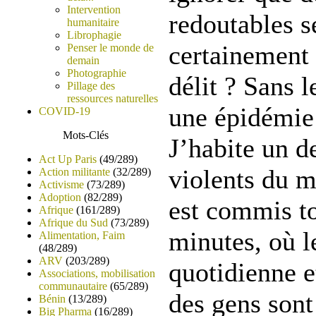
Intervention
redoutables s
humanitaire
Librophagie
certainement 
Penser le monde de
demain
Photographie
délit ? Sans l
Pillage des
ressources naturelles
une épidémie 
COVID-19
Mots-Clés
J’habite un d
Act Up Paris
(49/289)
violents du 
Action militante
(32/289)
Activisme
(73/289)
Adoption
(82/289)
est commis to
Afrique
(161/289)
Afrique du Sud
(73/289)
minutes, où le
Alimentation, Faim
(48/289)
ARV
(203/289)
quotidienne e
Associations, mobilisation
communautaire
(65/289)
des gens sont
Bénin
(13/289)
Big Pharma
(16/289)