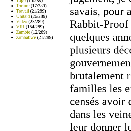
Togo
(15/289)
Torture
(17/289)
savais, pour 
Travail
(21/289)
Unitaid
(26/289)
Rabbit-Proof 
Vidéo
(23/289)
VIH
(154/289)
Zambie
(12/289)
quelques ann
Zimbabwe
(21/289)
plusieurs déc
gouvernement 
brutalement r
familles les 
censés avoir 
dans les vein
leur donner l