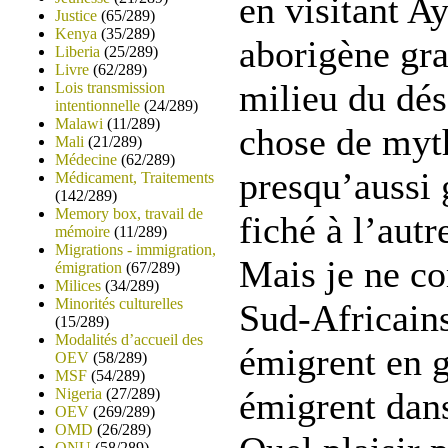
en visitant A
Justice
(65/289)
Kenya
(35/289)
aborigène gra
Liberia
(25/289)
Livre
(62/289)
milieu du dés
Lois transmission
intentionnelle
(24/289)
Malawi
(11/289)
chose de myt
Mali
(21/289)
Médecine
(62/289)
presqu’aussi 
Médicament, Traitements
(142/289)
Memory box, travail de
fiché à l’aut
mémoire
(11/289)
Migrations - immigration,
Mais je ne c
émigration
(67/289)
Milices
(34/289)
Minorités culturelles
Sud-Africains
(15/289)
Modalités d’accueil des
émigrent en g
OEV
(58/289)
MSF
(54/289)
Nigeria
(27/289)
émigrent dans
OEV
(269/289)
OMD
(26/289)
ONU
(58/289)