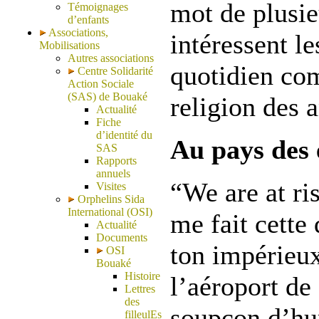
mot de plusie
Témoignages
d’enfants
Associations,
intéressent l
Mobilisations
Autres associations
quotidien c
Centre Solidarité
Action Sociale
(SAS) de Bouaké
religion des a
Actualité
Fiche
d’identité du
Au pays des 
SAS
Rapports
annuels
“We are at r
Visites
Orphelins Sida
International (OSI)
me fait cette
Actualité
Documents
ton impérieux
OSI
Bouaké
Histoire
l’aéroport de
Lettres
des
soupçon d’hu
filleulEs