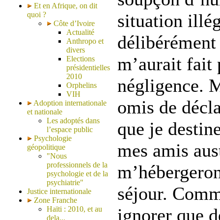
Et en Afrique, on dit
quoi ?
situation illé
Côte d’Ivoire
Actualité
délibérément 
Anthropo et
divers
m’aurait fait
Elections
présidentielles
2010
négligence. M
Orphelins
VIH
omis de décla
Adoption internationale
et nationale
Les adoptés dans
que je destine
l’espace public
Psychologie
mes amis aust
géopolitique
"Nous
professionnels de la
m’hébergeron
psychologie et de la
psychiatrie"
séjour. Comm
Justice internationale
Zone Franche
Haïti : 2010, et au
ignorer que 
dela...