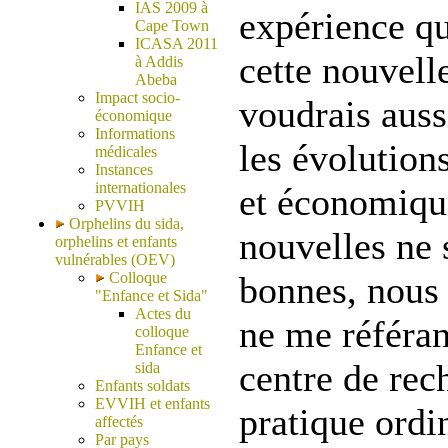
IAS 2009 à
expérience q
Cape Town
ICASA 2011
cette nouvelle
à Addis
Abeba
Impact socio-
voudrais aussi
économique
Informations
les évolutions
médicales
Instances
internationales
et économiqu
PVVIH
Orphelins du sida,
nouvelles ne 
orphelins et enfants
vulnérables (OEV)
Colloque
bonnes, nous 
"Enfance et Sida"
Actes du
ne me référan
colloque
Enfance et
centre de rec
sida
Enfants soldats
EVVIH et enfants
pratique ordin
affectés
Par pays