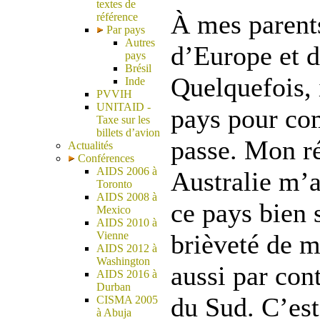
textes de
À mes parents
référence
Par pays
Autres
d’Europe et d
pays
Brésil
Quelquefois, i
Inde
PVVIH
UNITAID -
pays pour co
Taxe sur les
billets d’avion
passe. Mon r
Actualités
Conférences
AIDS 2006 à
Australie m’a
Toronto
AIDS 2008 à
ce pays bien 
Mexico
AIDS 2010 à
Vienne
brièveté de m
AIDS 2012 à
Washington
aussi par con
AIDS 2016 à
Durban
du Sud. C’est
CISMA 2005
à Abuja