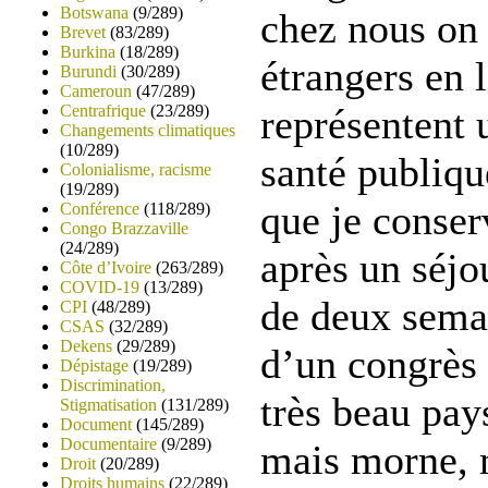
Botswana
(9/289)
chez nous on 
Brevet
(83/289)
Burkina
(18/289)
étrangers en l
Burundi
(30/289)
Cameroun
(47/289)
Centrafrique
(23/289)
représentent 
Changements climatiques
(10/289)
santé publiqu
Colonialisme, racisme
(19/289)
que je conser
Conférence
(118/289)
Congo Brazzaville
(24/289)
après un séjo
Côte d’Ivoire
(263/289)
COVID-19
(13/289)
de deux semai
CPI
(48/289)
CSAS
(32/289)
Dekens
(29/289)
d’un congrès 
Dépistage
(19/289)
Discrimination,
très beau pays
Stigmatisation
(131/289)
Document
(145/289)
Documentaire
(9/289)
mais morne, 
Droit
(20/289)
Droits humains
(22/289)