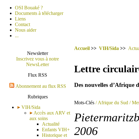
OSI Bouaké ?
Documents à télécharger
Liens
Contact
Nous aider
...
Accueil
>>
VIH/Sida
>>
Actua
Newsletter
Inscrivez vous à notre
NewsLetter
Lettre circulai
Flux RSS
Des nouvelles d’Afrique 
Abonnement au flux RSS
Rubriques
Mots-Clés
/ Afrique du Sud
/ Mem
VIH/Sida
Accès aux ARV et
Pietermaritz
aux soins
Actualité
2006
Enfants VIH+
Historique et