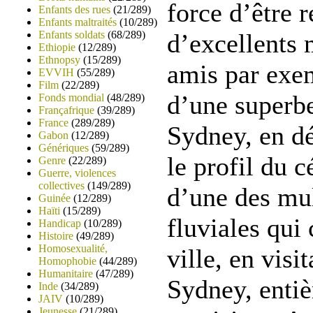
force d’être r
Enfants des rues
(21/289)
Enfants maltraités
(10/289)
Enfants soldats
(68/289)
d’excellents
Ethiopie
(12/289)
Ethnopsy
(15/289)
amis par exe
EVVIH
(55/289)
Film
(22/289)
d’une superbe
Fonds mondial
(48/289)
Françafrique
(39/289)
France
(289/289)
Sydney, en d
Gabon
(12/289)
Génériques
(59/289)
le profil du c
Genre
(22/289)
Guerre, violences
collectives
(149/289)
d’une des mul
Guinée
(12/289)
Haïti
(15/289)
fluviales qui
Handicap
(10/289)
Histoire
(49/289)
Homosexualité,
ville, en visi
Homophobie
(44/289)
Humanitaire
(47/289)
Sydney, enti
Inde
(34/289)
JAIV
(10/289)
Jeunesse
(21/289)