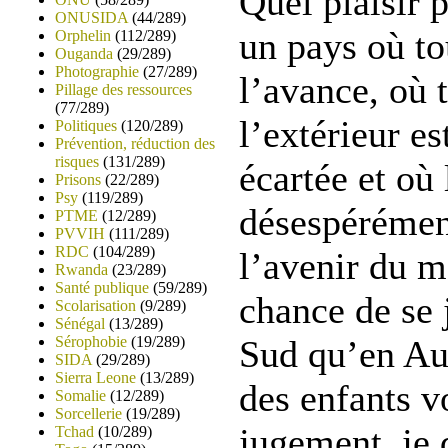
Quel plaisir 
ONUSIDA
(44/289)
un pays où to
Orphelin
(112/289)
Ouganda
(29/289)
Photographie
(27/289)
l’avance, où t
Pillage des ressources
(77/289)
l’extérieur e
Politiques
(120/289)
Prévention, réduction des
risques
(131/289)
écartée et où 
Prisons
(22/289)
Psy
(119/289)
désespérémen
PTME
(12/289)
PVVIH
(111/289)
RDC
(104/289)
l’avenir du m
Rwanda
(23/289)
Santé publique
(59/289)
chance de se 
Scolarisation
(9/289)
Sénégal
(13/289)
Sérophobie
(19/289)
Sud qu’en Aus
SIDA
(29/289)
Sierra Leone
(13/289)
des enfants v
Somalie
(12/289)
Sorcellerie
(19/289)
jugement, je 
Tchad
(10/289)