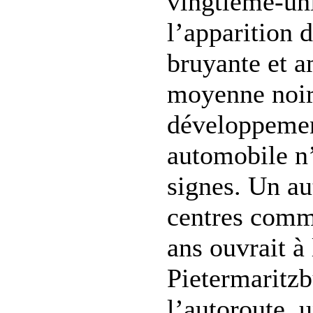
vingtième-uni
l’apparition 
bruyante et a
moyenne noir
développement
automobile n’
signes. Un aut
centres comme
ans ouvrait à 
Pietermaritzb
l’autoroute, 