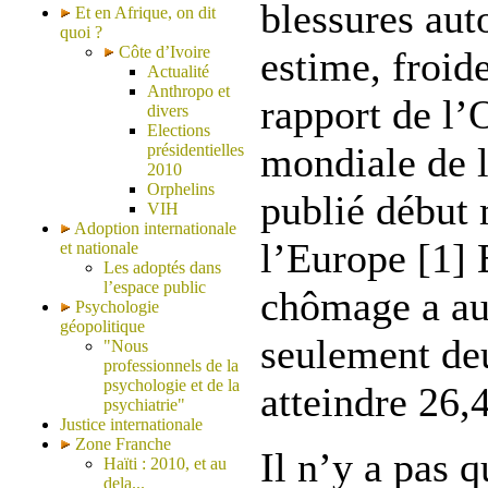
blessures auto
Et en Afrique, on dit
quoi ?
Côte d’Ivoire
estime, froid
Actualité
Anthropo et
rapport de l’
divers
Elections
mondiale de l
présidentielles
2010
Orphelins
publié début 
VIH
Adoption internationale
l’Europe [1] 
et nationale
Les adoptés dans
l’espace public
chômage a a
Psychologie
géopolitique
seulement de
"Nous
professionnels de la
psychologie et de la
atteindre 26,
psychiatrie"
Justice internationale
Zone Franche
Il n’y a pas q
Haïti : 2010, et au
dela...