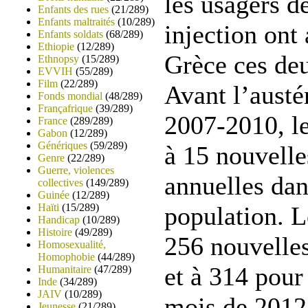
les usagers d
Enfants des rues
(21/289)
Enfants maltraités
(10/289)
injection ont
Enfants soldats
(68/289)
Ethiopie
(12/289)
Grèce ces deu
Ethnopsy
(15/289)
EVVIH
(55/289)
Film
(22/289)
Avant l’austér
Fonds mondial
(48/289)
Françafrique
(39/289)
2007-2010, l
France
(289/289)
Gabon
(12/289)
Génériques
(59/289)
à 15 nouvelle
Genre
(22/289)
Guerre, violences
annuelles dan
collectives
(149/289)
Guinée
(12/289)
Haïti
(15/289)
population. L
Handicap
(10/289)
Histoire
(49/289)
256 nouvelles
Homosexualité,
Homophobie
(44/289)
et à 314 pour
Humanitaire
(47/289)
Inde
(34/289)
JAIV
(10/289)
mois de 2012 
Jeunesse
(21/289)