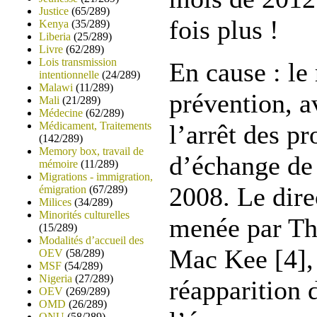
Justice
(65/289)
fois plus !
Kenya
(35/289)
Liberia
(25/289)
Livre
(62/289)
Lois transmission
En cause : le 
intentionnelle
(24/289)
Malawi
(11/289)
prévention, a
Mali
(21/289)
Médecine
(62/289)
Médicament, Traitements
l’arrêt des 
(142/289)
Memory box, travail de
d’échange de
mémoire
(11/289)
Migrations - immigration,
2008. Le dire
émigration
(67/289)
Milices
(34/289)
Minorités culturelles
menée par Th
(15/289)
Modalités d’accueil des
Mac Kee [4],
OEV
(58/289)
MSF
(54/289)
Nigeria
(27/289)
réapparition 
OEV
(269/289)
OMD
(26/289)
ONU
(58/289)