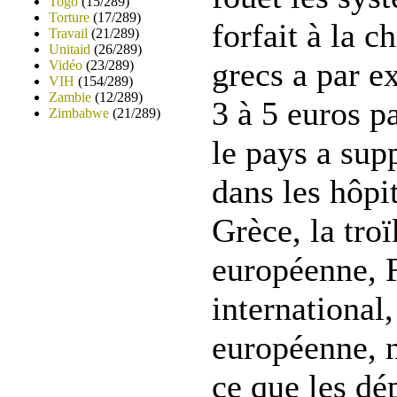
Togo
(15/289)
Torture
(17/289)
forfait à la c
Travail
(21/289)
Unitaid
(26/289)
grecs a par 
Vidéo
(23/289)
VIH
(154/289)
Zambie
(12/289)
3 à 5 euros p
Zimbabwe
(21/289)
le pays a sup
dans les hôpi
Grèce, la tr
européenne, 
international
européenne, 
ce que les dé