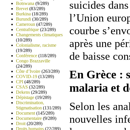
suicides dans
Botswana
(9/289)
Brevet
(83/289)
Burkina
(18/289)
l’Union europ
Burundi
(30/289)
Cameroun
(47/289)
courbe s’envo
Centrafrique
(23/289)
Changements climatiques
après une pér
(10/289)
Colonialisme, racisme
(19/289)
de baisse con
Conférence
(118/289)
Congo Brazzaville
(24/289)
En Grèce : 
Côte d’Ivoire
(263/289)
COVID-19
(13/289)
CPI
(48/289)
malaria et 
CSAS
(32/289)
Dekens
(29/289)
Dépistage
(19/289)
Discrimination,
Selon les ana
Stigmatisation
(131/289)
Document
(145/289)
nouvelles inf
Documentaire
(9/289)
Droit
(20/289)
Droits humains
(22/289)