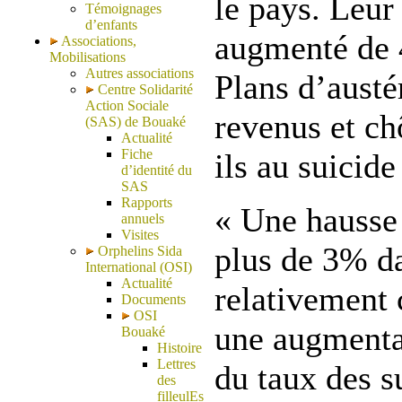
le pays. Leu
Témoignages
d’enfants
augmenté de 
Associations,
Mobilisations
Autres associations
Plans d’austér
Centre Solidarité
Action Sociale
revenus et c
(SAS) de Bouaké
Actualité
Fiche
ils au suicide
d’identité du
SAS
Rapports
« Une hausse
annuels
Visites
plus de 3% d
Orphelins Sida
International (OSI)
Actualité
relativement 
Documents
OSI
une augmenta
Bouaké
Histoire
Lettres
du taux des s
des
filleulEs