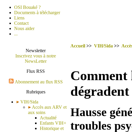
OSI Bouaké ?
Documents à télécharger
Liens
Contact
Nous aider
...
Accueil
>>
VIH/Sida
>>
Accè
Newsletter
Inscrivez vous à notre
NewsLetter
Comment le
Flux RSS
Abonnement au flux RSS
dégradent 
Rubriques
VIH/Sida
Accès aux ARV et
Hausse génér
aux soins
Actualité
troubles psy
Enfants VIH+
Historique et