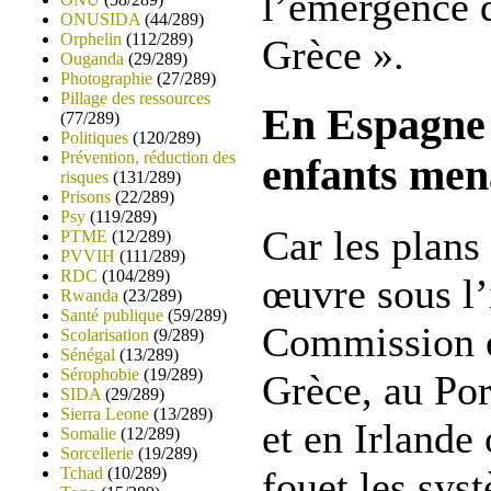
l’émergence 
ONUSIDA
(44/289)
Orphelin
(112/289)
Grèce ».
Ouganda
(29/289)
Photographie
(27/289)
Pillage des ressources
En Espagne :
(77/289)
Politiques
(120/289)
Prévention, réduction des
enfants men
risques
(131/289)
Prisons
(22/289)
Psy
(119/289)
Car les plans
PTME
(12/289)
PVVIH
(111/289)
RDC
(104/289)
œuvre sous l’
Rwanda
(23/289)
Santé publique
(59/289)
Commission 
Scolarisation
(9/289)
Sénégal
(13/289)
Sérophobie
(19/289)
Grèce, au Por
SIDA
(29/289)
Sierra Leone
(13/289)
et en Irlande
Somalie
(12/289)
Sorcellerie
(19/289)
fouet les sys
Tchad
(10/289)