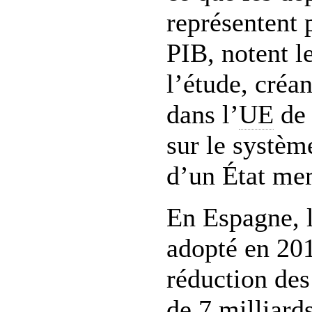
représentent 
PIB, notent l
l’étude, créa
dans l’
UE
de 
sur le systèm
d’un État me
En Espagne, 
adopté en 20
réduction des
de 7 milliard