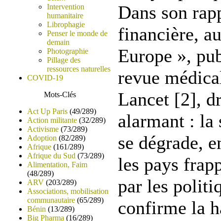
Dans son rapp
Intervention
humanitaire
Librophagie
financière, au
Penser le monde de
demain
Europe », pub
Photographie
Pillage des
ressources naturelles
revue médica
COVID-19
Lancet [2], d
Mots-Clés
Act Up Paris
(49/289)
alarmant : la
Action militante
(32/289)
Activisme
(73/289)
se dégrade, e
Adoption
(82/289)
Afrique
(161/289)
Afrique du Sud
(73/289)
les pays frap
Alimentation, Faim
(48/289)
par les politi
ARV
(203/289)
Associations, mobilisation
communautaire
(65/289)
confirme la h
Bénin
(13/289)
Big Pharma
(16/289)