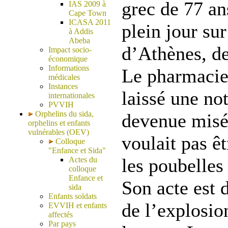
grec de 77 an
IAS 2009 à
Cape Town
ICASA 2011
plein jour su
à Addis
Abeba
d’Athènes, de
Impact socio-
économique
Informations
Le pharmacien
médicales
Instances
laissé une not
internationales
PVVIH
Orphelins du sida,
devenue misér
orphelins et enfants
vulnérables (OEV)
voulait pas êt
Colloque
"Enfance et Sida"
les poubelles 
Actes du
colloque
Enfance et
Son acte est 
sida
Enfants soldats
de l’explosio
EVVIH et enfants
affectés
Par pays