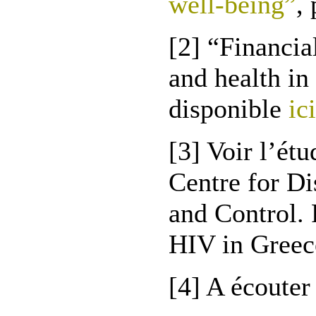
well-being”
, 
[2] “Financial
and health in
disponible
ici
[3] Voir l’ét
Centre for Di
and Control.
HIV in Greec
[4] A écoute