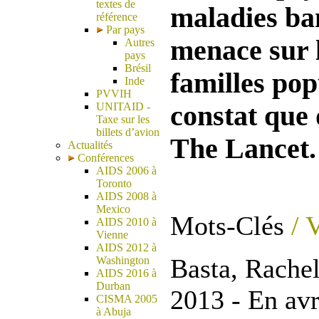
textes de
maladies ba
référence
Par pays
menace sur l
Autres
pays
Brésil
familles pop
Inde
PVVIH
constat que 
UNITAID -
Taxe sur les
billets d’avion
The Lancet.
Actualités
Conférences
AIDS 2006 à
Toronto
AIDS 2008 à
Mexico
Mots-Clés
/ 
AIDS 2010 à
Vienne
AIDS 2012 à
Basta, Rachel
Washington
AIDS 2016 à
Durban
2013 - En avr
CISMA 2005
à Abuja