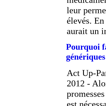
leur perme
élevés. En 
aurait un i
Pourquoi fa
génériques
Act Up-Par
2012 - Alo
promesses d
est nécess