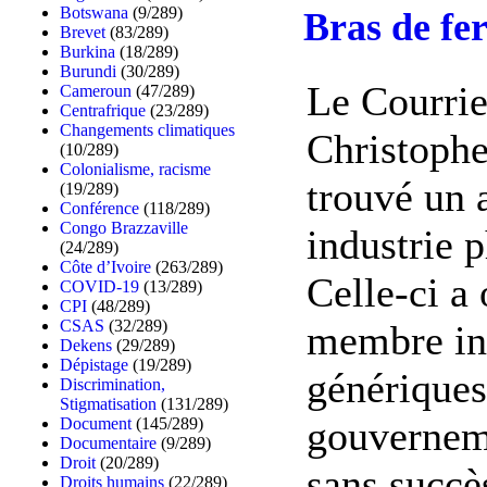
Botswana
(9/289)
Bras de fer
Brevet
(83/289)
Burkina
(18/289)
Burundi
(30/289)
Le Courrie
Cameroun
(47/289)
Centrafrique
(23/289)
Changements climatiques
Christophe
(10/289)
Colonialisme, racisme
trouvé un a
(19/289)
Conférence
(118/289)
Congo Brazzaville
industrie 
(24/289)
Côte d’Ivoire
(263/289)
Celle-ci a
COVID-19
(13/289)
CPI
(48/289)
CSAS
(32/289)
membre inf
Dekens
(29/289)
Dépistage
(19/289)
génériques
Discrimination,
Stigmatisation
(131/289)
gouverneme
Document
(145/289)
Documentaire
(9/289)
Droit
(20/289)
sans succè
Droits humains
(22/289)