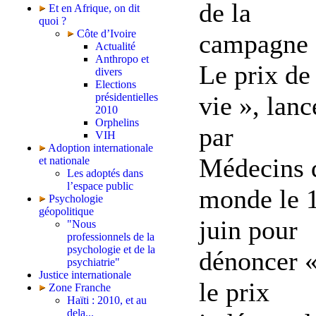
de la
Et en Afrique, on dit
quoi ?
Côte d’Ivoire
campagne 
Actualité
Anthropo et
Le prix de 
divers
Elections
vie », lanc
présidentielles
2010
Orphelins
par
VIH
Adoption internationale
Médecins 
et nationale
Les adoptés dans
l’espace public
monde le 
Psychologie
géopolitique
juin pour
"Nous
professionnels de la
psychologie et de la
dénoncer 
psychiatrie"
Justice internationale
le prix
Zone Franche
Haïti : 2010, et au
dela...