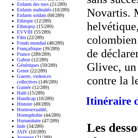
Enfants des rues
(21/289)
Novartis. 
Enfants maltraités
(10/289)
Enfants soldats
(68/289)
Ethiopie
(12/289)
helvétique
Ethnopsy
(15/289)
EVVIH
(55/289)
colombien 
Film
(22/289)
Fonds mondial
(48/289)
Françafrique
(39/289)
de déclarer
France
(289/289)
Gabon
(12/289)
Glivec, un
Génériques
(59/289)
Genre
(22/289)
Guerre, violences
contre la l
collectives
(149/289)
Guinée
(12/289)
Haïti
(15/289)
Itinéraire
Handicap
(10/289)
Histoire
(49/289)
Homosexualité,
Homophobie
(44/289)
Humanitaire
(47/289)
Les desso
Inde
(34/289)
JAIV
(10/289)
Jeunesse
(21/289)