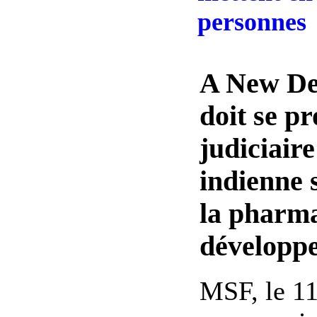
personnes
A New De
doit se p
judiciaire
indienne s
la pharma
développ
MSF, le 1