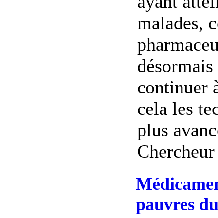
ayant atte
malades, c
pharmaceut
désormais 
continuer 
cela les te
plus avanc
Chercheur (
Médicament
pauvres d