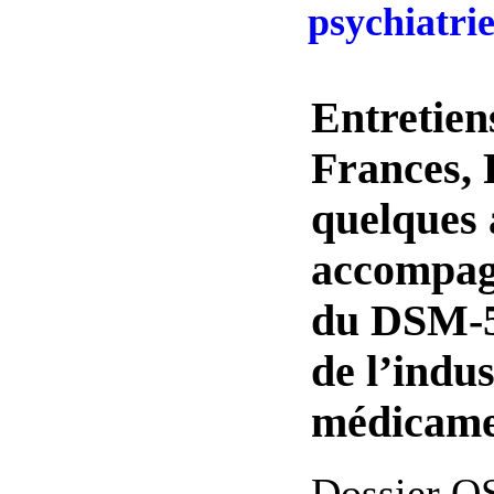
psychiatri
Entretien
Frances, 
quelques 
accompagn
du DSM-5,
de l’indus
médicam
Dossier O