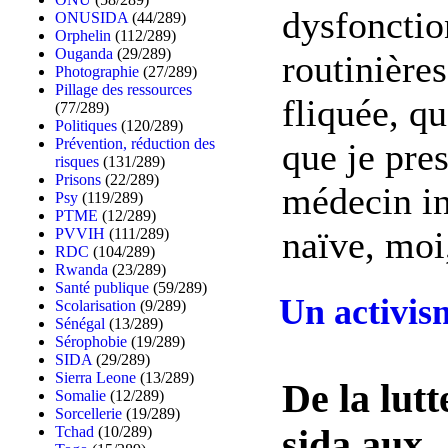
dysfonctio
ONUSIDA
(44/289)
Orphelin
(112/289)
Ouganda
(29/289)
routinières
Photographie
(27/289)
Pillage des ressources
fliquée, q
(77/289)
Politiques
(120/289)
Prévention, réduction des
que je pres
risques
(131/289)
Prisons
(22/289)
médecin ins
Psy
(119/289)
PTME
(12/289)
naïve, moi,
PVVIH
(111/289)
RDC
(104/289)
Rwanda
(23/289)
Santé publique
(59/289)
Un activis
Scolarisation
(9/289)
Sénégal
(13/289)
Sérophobie
(19/289)
SIDA
(29/289)
Sierra Leone
(13/289)
De la lutt
Somalie
(12/289)
Sorcellerie
(19/289)
Tchad
(10/289)
sida aux