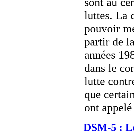
sont au ce
luttes. La 
pouvoir m
partir de l
années 19
dans le con
lutte contr
que certai
ont appelé 
DSM-5 : Le