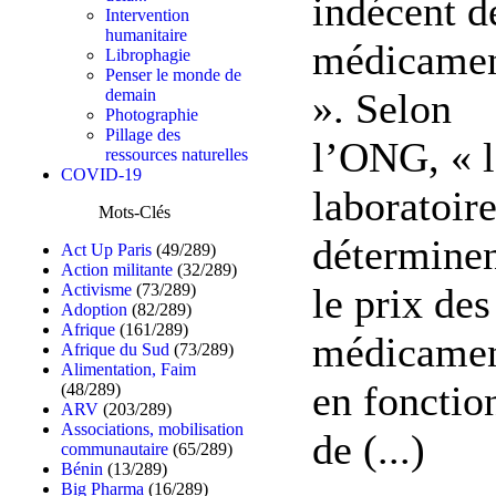
indécent d
Intervention
humanitaire
médicame
Librophagie
Penser le monde de
». Selon
demain
Photographie
Pillage des
l’ONG, « l
ressources naturelles
COVID-19
laboratoir
Mots-Clés
détermine
Act Up Paris
(49/289)
Action militante
(32/289)
le prix des
Activisme
(73/289)
Adoption
(82/289)
Afrique
(161/289)
médicame
Afrique du Sud
(73/289)
Alimentation, Faim
en fonctio
(48/289)
ARV
(203/289)
Associations, mobilisation
de (...)
communautaire
(65/289)
Bénin
(13/289)
Big Pharma
(16/289)