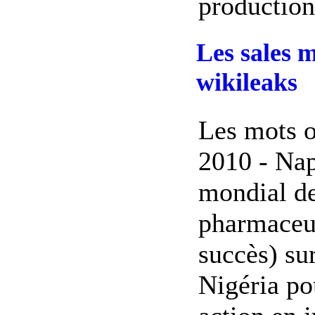
production 
Les sales m
wikileaks
Les mots o
2010 - Nap
mondial de
pharmaceut
succès) su
Nigéria po