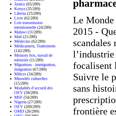
pharmace
Justice
(65/289)
Kenya
(35/289)
Liberia
(25/289)
Le Monde 
Livre
(62/289)
Lois transmission
intentionnelle
(24/289)
2015 - Que
Malawi
(11/289)
Mali
(21/289)
scandales 
Médecine
(62/289)
Médicament, Traitements
(142/289)
l’industri
Memory box, travail de
mémoire
(11/289)
focalisent 
Migrations - immigration,
émigration
(67/289)
Suivre le 
Milices
(34/289)
Minorités culturelles
(15/289)
sans histoi
Modalités d’accueil des
OEV
(58/289)
prescripti
MSF
(54/289)
Nigeria
(27/289)
OEV
(269/289)
frontière e
OMD
(26/289)
ONU
(58/289)