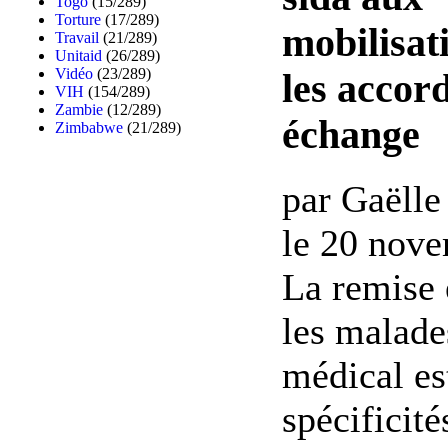
Togo
(15/289)
Torture
(17/289)
mobilisat
Travail
(21/289)
Unitaid
(26/289)
Vidéo
(23/289)
les accord
VIH
(154/289)
Zambie
(12/289)
échange
Zimbabwe
(21/289)
par Gaëlle
le 20 nove
La remise 
les malade
médical es
spécificité