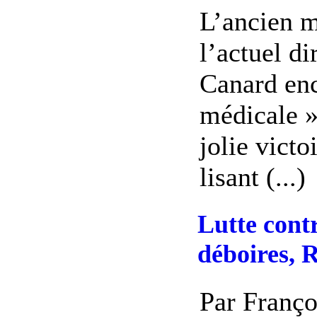
L’ancien m
l’actuel di
Canard enc
médicale »
jolie victo
lisant (...)
Lutte contr
déboires, 
Par Franço