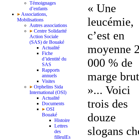
Témoignages
« Une
d’enfants
Associations,
leucémie,
Mobilisations
Autres associations
Centre Solidarité
c’est en
Action Sociale
(SAS) de Bouaké
moyenne 
Actualité
Fiche
000 % de
d’identité du
SAS
Rapports
marge bru
annuels
Visites
»... Voici
Orphelins Sida
International (OSI)
Actualité
trois des
Documents
OSI
douze
Bouaké
Histoire
Lettres
slogans ch
des
filleulEs