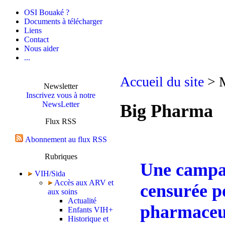
OSI Bouaké ?
Documents à télécharger
Liens
Contact
Nous aider
...
Accueil du site
> M
Newsletter
Inscrivez vous à notre
NewsLetter
Big Pharma
Flux RSS
Abonnement au flux RSS
Rubriques
Une campa
VIH/Sida
Accès aux ARV et
censurée po
aux soins
Actualité
pharmaceu
Enfants VIH+
Historique et