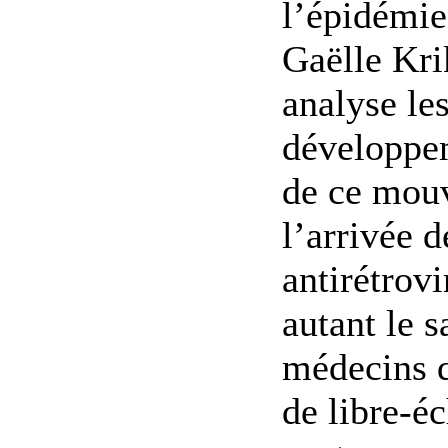
l’épidémie
Gaëlle Kri
analyse le
développe
de ce mou
l’arrivée d
antirétrovi
autant le s
médecins q
de libre-é