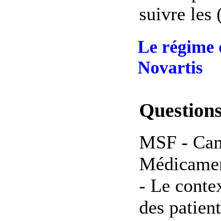
suivre les (
Le régime d
Novartis
Question
MSF - Cam
Médicamen
- Le contex
des patien