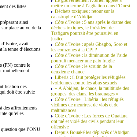
Le gouvernement ivoirien appelé à
mettre un terme à l’agitation dans l’Ouest
ment des listes
Déchets toxiques : retour sur la
catastrophe d’Abidjan
 préparant ainsi
Côte d’Ivoire : 5 ans après le drame des
 sur place au vu de la
déchets toxiques, le Président de
Trafigura pourrait être poursuivi en
justice
 d’Ivoire, avait
Côte d’Ivoire : après Gbagbo, Soro et
 la tenue d’élections
les comzones à la CPI ?
Côte d’Ivoire : la diminution de l’aide
pourrait menacer une paix fragile
s (FN) contre le
Côte d’Ivoire : le scrutin de la
ser mutuellement
deuxième chance
Liberia : il faut protéger les réfugiées
ivoiriennes contre les abus sexuels
tification des
« A Abidjan, le chaos, la multitude des
qui doit être suivie
groupes, des clans, les braquages »
Côte d’Ivoire - Libéria : les réfugiés
victimes de meurtres, de viols et de
 à des affrontements
maltraitances
inte qu’elles
Côte d’Ivoire : Les forces de Ouattara
ont tué et violé des civils pendant leur
offensive
 question que l’
ONU
Depuis Bouaké les déplacés d’Abidjan