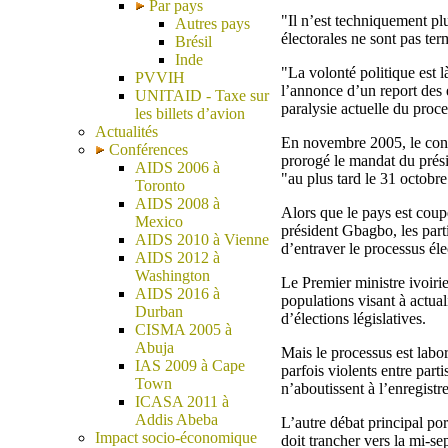
Par pays
"Il n’est techniquement plu
Autres pays
électorales ne sont pas ter
Brésil
Inde
"La volonté politique est l
PVVIH
l’annonce d’un report des 
UNITAID - Taxe sur
paralysie actuelle du proce
les billets d’avion
Actualités
En novembre 2005, le conse
Conférences
prorogé le mandat du prési
AIDS 2006 à
"au plus tard le 31 octobre
Toronto
AIDS 2008 à
Alors que le pays est coup
Mexico
président Gbagbo, les part
AIDS 2010 à Vienne
d’entraver le processus éle
AIDS 2012 à
Washington
Le Premier ministre ivoiri
AIDS 2016 à
populations visant à actuali
Durban
d’élections législatives.
CISMA 2005 à
Abuja
Mais le processus est labo
IAS 2009 à Cape
parfois violents entre par
Town
n’aboutissent à l’enregist
ICASA 2011 à
Addis Abeba
L’autre débat principal po
Impact socio-économique
doit trancher vers la mi-s