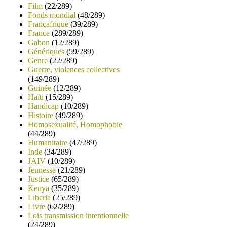
Film
(22/289)
Fonds mondial
(48/289)
Françafrique
(39/289)
France
(289/289)
Gabon
(12/289)
Génériques
(59/289)
Genre
(22/289)
Guerre, violences collectives
(149/289)
Guinée
(12/289)
Haïti
(15/289)
Handicap
(10/289)
Histoire
(49/289)
Homosexualité, Homophobie
(44/289)
Humanitaire
(47/289)
Inde
(34/289)
JAIV
(10/289)
Jeunesse
(21/289)
Justice
(65/289)
Kenya
(35/289)
Liberia
(25/289)
Livre
(62/289)
Lois transmission intentionnelle
(24/289)