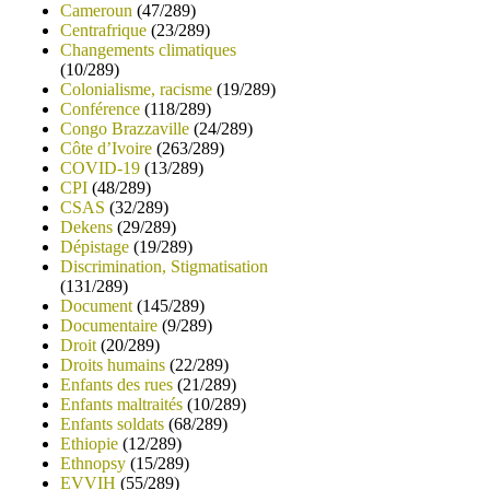
Cameroun
(47/289)
Centrafrique
(23/289)
Changements climatiques
(10/289)
Colonialisme, racisme
(19/289)
Conférence
(118/289)
Congo Brazzaville
(24/289)
Côte d’Ivoire
(263/289)
COVID-19
(13/289)
CPI
(48/289)
CSAS
(32/289)
Dekens
(29/289)
Dépistage
(19/289)
Discrimination, Stigmatisation
(131/289)
Document
(145/289)
Documentaire
(9/289)
Droit
(20/289)
Droits humains
(22/289)
Enfants des rues
(21/289)
Enfants maltraités
(10/289)
Enfants soldats
(68/289)
Ethiopie
(12/289)
Ethnopsy
(15/289)
EVVIH
(55/289)