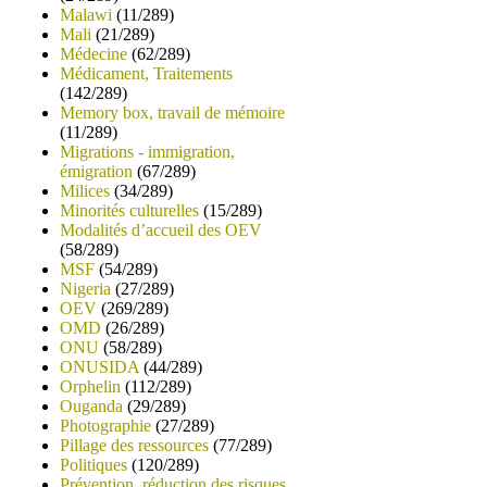
Malawi
(11/289)
Mali
(21/289)
Médecine
(62/289)
Médicament, Traitements
(142/289)
Memory box, travail de mémoire
(11/289)
Migrations - immigration,
émigration
(67/289)
Milices
(34/289)
Minorités culturelles
(15/289)
Modalités d’accueil des OEV
(58/289)
MSF
(54/289)
Nigeria
(27/289)
OEV
(269/289)
OMD
(26/289)
ONU
(58/289)
ONUSIDA
(44/289)
Orphelin
(112/289)
Ouganda
(29/289)
Photographie
(27/289)
Pillage des ressources
(77/289)
Politiques
(120/289)
Prévention, réduction des risques