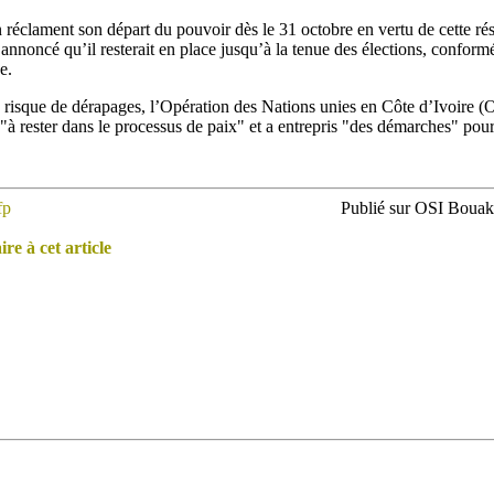
n réclament son départ du pouvoir dès le 31 octobre en vertu de cette ré
 annoncé qu’il resterait en place jusqu’à la tenue des élections, confor
e.
le risque de dérapages, l’Opération des Nations unies en Côte d’Ivoire (
e "à rester dans le processus de paix" et a entrepris "des démarches" pou
fp
Publié sur OSI Bouaké
e à cet article