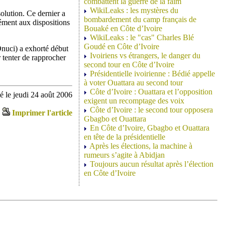
combattent la guerre de la faim
WikiLeaks : les mystères du
solution. Ce dernier a
bombardement du camp français de
mément aux dispositions
Bouaké en Côte d’Ivoire
WikiLeaks : le "cas" Charles Blé
Goudé en Côte d’Ivoire
Onuci) a exhorté début
Ivoiriens vs étrangers, le danger du
r tenter de rapprocher
second tour en Côte d’Ivoire
Présidentielle ivoirienne : Bédié appelle
à voter Ouattara au second tour
Côte d’Ivoire : Ouattara et l’opposition
 le jeudi 24 août 2006
exigent un recomptage des voix
Côte d’Ivoire : le second tour opposera
Imprimer l'article
Gbagbo et Ouattara
En Côte d’Ivoire, Gbagbo et Ouattara
en tête de la présidentielle
Après les élections, la machine à
rumeurs s’agite à Abidjan
Toujours aucun résultat après l’élection
en Côte d’Ivoire