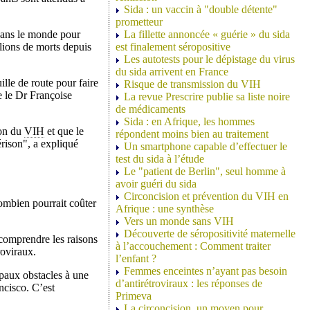
Sida : un vaccin à "double détente"
prometteur
s dans le monde pour
La fillette annoncée « guérie » du sida
llions de morts depuis
est finalement séropositive
Les autotests pour le dépistage du virus
du sida arrivent en France
ille de route pour faire
Risque de transmission du VIH
e le Dr Françoise
La revue Prescrire publie sa liste noire
de médicaments
Sida : en Afrique, les hommes
ton du
VIH
et que le
répondent moins bien au traitement
rison", a expliqué
Un smartphone capable d’effectuer le
test du sida à l’étude
Le "patient de Berlin", seul homme à
avoir guéri du sida
Circoncision et prévention du VIH en
combien pourrait coûter
Afrique : une synthèse
Vers un monde sans VIH
Découverte de séropositivité maternelle
comprendre les raisons
à l’accouchement : Comment traiter
roviraux.
l’enfant ?
Femmes enceintes n’ayant pas besoin
ipaux obstacles à une
d’antirétroviraux : les réponses de
ncisco. C’est
Primeva
La circoncision, un moyen pour