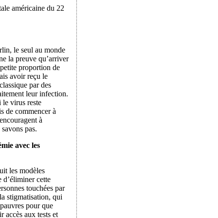
itale américaine du 22
rlin, le seul au monde
ne la preuve qu’arriver
petite proportion de
is avoir reçu le
classique par des
aitement leur infection.
le virus reste
mis de commencer à
i encouragent à
e savons pas.
émie avec les
suit les modèles
e d’éliminer cette
personnes touchées par
la stigmatisation, qui
s pauvres pour que
r accès aux tests et