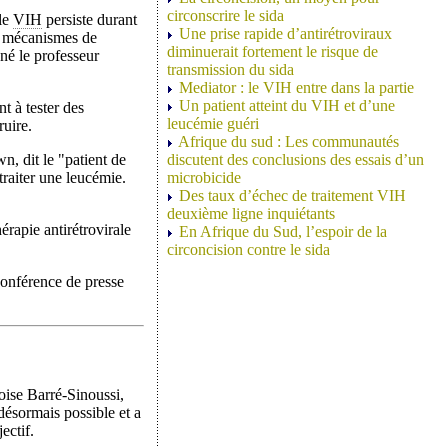
circonscrire le sida
 le
VIH
persiste durant
Une prise rapide d’antirétroviraux
es mécanismes de
diminuerait fortement le risque de
gné le professeur
transmission du sida
Mediator : le VIH entre dans la partie
Un patient atteint du VIH et d’une
 à tester des
leucémie guéri
ruire.
Afrique du sud : Les communautés
, dit le "patient de
discutent des conclusions des essais d’un
traiter une leucémie.
microbicide
Des taux d’échec de traitement VIH
deuxième ligne inquiétants
érapie antirétrovirale
En Afrique du Sud, l’espoir de la
circoncision contre le sida
onférence de presse
oise Barré-Sinoussi,
 désormais possible et a
ectif.