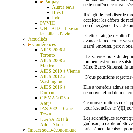
Par pays
cette conférence organisée
Autres pays
Brésil
Il s’agit de mobiliser le m
Inde
accélérer les efforts de re
PVVIH
son émergence il y a 30 an
UNITAID - Taxe sur
les billets d’avion
"Cette stratégie résulte d’
Actualités
avancer la recherche vers 
Conférences
Barré-Sinoussi, prix Nobe
AIDS 2006 à
Toronto
"La science nous dit depui
AIDS 2008 à
moment est venu de saisir 
Mexico
Mme Barré-Sinoussi, futur
AIDS 2010 à Vienne
AIDS 2012 à
"Nous pourrions regretter d
Washington
AIDS 2016 à
Elle a toutefois admis en 
Durban
ce nouvel effort de recher
CISMA 2005 à
Ce nouvel optimisme s’app
Abuja
pour lesquelles le
VIH
pers
IAS 2009 à Cape
Town
Les scientifiques savent qu
ICASA 2011 à
guérison, a expliqué Steve
Addis Abeba
précisément la raison pour 
Impact socio-économique