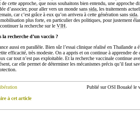
it de cette approche, que nous souhaitons bien entendu, une approche dif
idée d’associer, pour aller vers un monde sans
sida
, les traitements actuel
main, car c’est grâce à eux qu’on arrivera à cette génération sans
sida
.
bilisation plus forte, en particulier des politiques, pour justement éla
 continuer la recherche sur le
VIH
.
la recherche d’un vaccin ?
ce aussi en parallèle. Bien sûr l’essai clinique réalisé en Thaïlande a é
tite efficacité, très modeste. On a appris et on continue à apprendre de 
eaux car tout n’est pas exploitable. Et la recherche vaccinale continue 
ésent, car elle permet de déterminer les mécanismes précis qu’il faut sav
otection.
ibération
Publié sur OSI Bouaké le v
e à cet article