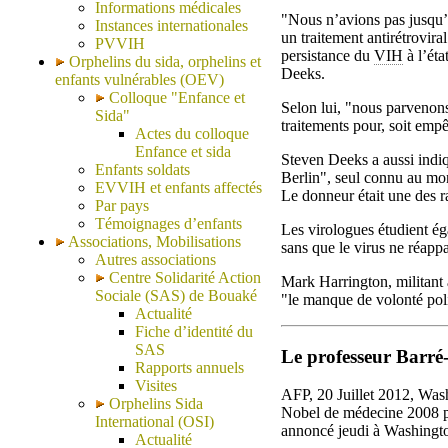
Informations médicales
"Nous n’avions pas jusqu’
Instances internationales
un traitement antirétrovir
PVVIH
persistance du
VIH
à l’éta
Orphelins du sida, orphelins et
Deeks.
enfants vulnérables (OEV)
Colloque "Enfance et
Selon lui, "nous parvenon
Sida"
traitements pour, soit empê
Actes du colloque
Enfance et sida
Steven Deeks a aussi indiq
Enfants soldats
Berlin", seul connu au mo
EVVIH et enfants affectés
Le donneur était une des r
Par pays
Témoignages d’enfants
Les virologues étudient ég
Associations, Mobilisations
sans que le virus ne réappa
Autres associations
Centre Solidarité Action
Mark Harrington, militant 
Sociale (SAS) de Bouaké
"le manque de volonté poli
Actualité
Fiche d’identité du
SAS
Le professeur Barré-
Rapports annuels
Visites
AFP, 20 Juillet 2012, Wash
Orphelins Sida
Nobel de médecine 2008 p
International (OSI)
annoncé jeudi à Washington 
Actualité