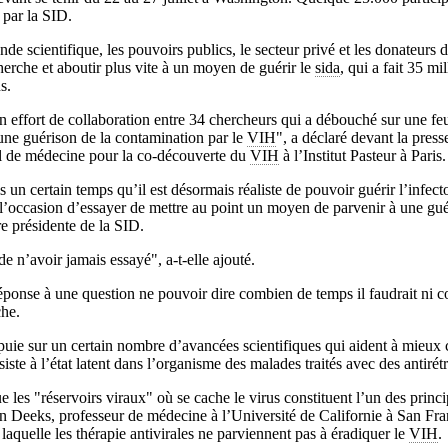
 par la SID.
onde scientifique, les pouvoirs publics, le secteur privé et les donateur
cherche et aboutir plus vite à un moyen de guérir le
sida
, qui a fait 35 mi
s.
un effort de collaboration entre 34 chercheurs qui a débouché sur une feu
une guérison de la contamination par le
VIH
", a déclaré devant la press
l de médecine pour la co-découverte du
VIH
à l’Institut Pasteur à Paris.
s un certain temps qu’il est désormais réaliste de pouvoir guérir l’infec
l’occasion d’essayer de mettre au point un moyen de parvenir à une gué
e présidente de la SID.
e n’avoir jamais essayé", a-t-elle ajouté.
réponse à une question ne pouvoir dire combien de temps il faudrait ni 
che.
uie sur un certain nombre d’avancées scientifiques qui aident à mieux 
iste à l’état latent dans l’organisme des malades traités avec des antirét
e les "réservoirs viraux" où se cache le virus constituent l’un des princ
n Deeks, professeur de médecine à l’Université de Californie à San Fra
laquelle les thérapie antivirales ne parviennent pas à éradiquer le
VIH
.