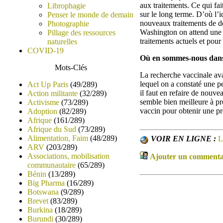
aux traitements. Ce qui fa
Librophagie
sur le long terme. D’où l’
Penser le monde de demain
nouveaux traitements de de
Photographie
Washington on attend une mo
Pillage des ressources
traitements actuels et pour
naturelles
COVID-19
Où en sommes-nous dans 
Mots-Clés
La recherche vaccinale avan
lequel on a constaté une pe
Act Up Paris
(49/289)
il faut en refaire de nouv
Action militante
(32/289)
semble bien meilleure à pr
Activisme
(73/289)
vaccin pour obtenir une pr
Adoption
(82/289)
Afrique
(161/289)
Afrique du Sud
(73/289)
Alimentation, Faim
(48/289)
VOIR EN LIGNE :
L
ARV
(203/289)
Associations, mobilisation
Ajouter un commentair
communautaire
(65/289)
Bénin
(13/289)
Big Pharma
(16/289)
Botswana
(9/289)
Brevet
(83/289)
Burkina
(18/289)
Burundi
(30/289)