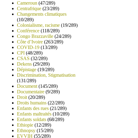
Cameroun
(47/289)
Centrafrique
(23/289)
Changements climatiques
(10/289)
Colonialisme, racisme
(19/289)
Conférence
(118/289)
Congo Brazzaville
(24/289)
Côte d’Ivoire
(263/289)
COVID-19
(13/289)
CPI
(48/289)
CSAS
(32/289)
Dekens
(29/289)
Dépistage
(19/289)
Discrimination, Stigmatisation
(131/289)
Document
(145/289)
Documentaire
(9/289)
Droit
(20/289)
Droits humains
(22/289)
Enfants des rues
(21/289)
Enfants maltraités
(10/289)
Enfants soldats
(68/289)
Ethiopie
(12/289)
Ethnopsy
(15/289)
EVVIH
(55/289)