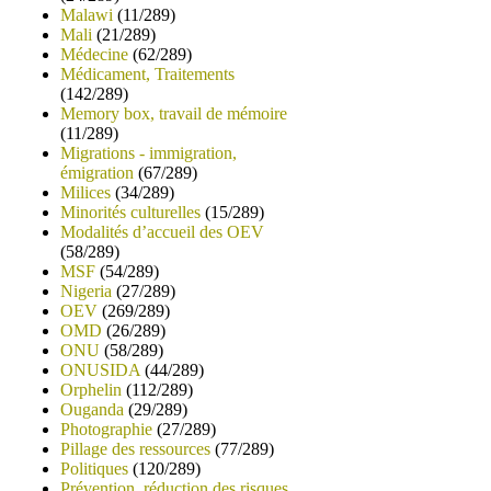
Malawi
(11/289)
Mali
(21/289)
Médecine
(62/289)
Médicament, Traitements
(142/289)
Memory box, travail de mémoire
(11/289)
Migrations - immigration,
émigration
(67/289)
Milices
(34/289)
Minorités culturelles
(15/289)
Modalités d’accueil des OEV
(58/289)
MSF
(54/289)
Nigeria
(27/289)
OEV
(269/289)
OMD
(26/289)
ONU
(58/289)
ONUSIDA
(44/289)
Orphelin
(112/289)
Ouganda
(29/289)
Photographie
(27/289)
Pillage des ressources
(77/289)
Politiques
(120/289)
Prévention, réduction des risques