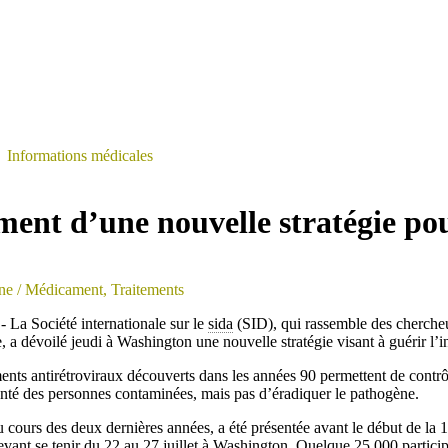
>
Informations médicales
ment d’une nouvelle stratégie pou
ne
/ Médicament, Traitements
 - La Société internationale sur le
sida
(SID), qui rassemble des chercheu
 a dévoilé jeudi à Washington une nouvelle stratégie visant à guérir l’i
ements antirétroviraux découverts dans les années 90 permettent de contrô
santé des personnes contaminées, mais pas d’éradiquer le pathogène.
 au cours des deux dernières années, a été présentée avant le début de la
vant se tenir du 22 au 27 juillet à Washington. Quelque 25.000 particip