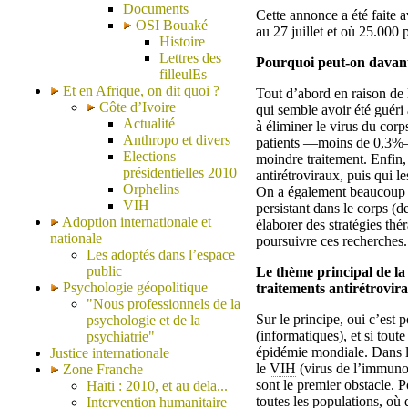
Documents
Cette annonce a été faite a
OSI Bouaké
au 27 juillet et où 25.000 
Histoire
Lettres des
Pourquoi peut-on davant
filleulEs
Et en Afrique, on dit quoi ?
Tout d’abord en raison de 
Côte d’Ivoire
qui semble avoir été guéri
Actualité
à éliminer le virus du corp
Anthropo et divers
patients —moins de 0,3%— 
Elections
moindre traitement. Enfin,
présidentielles 2010
antirétroviraux, puis qui l
Orphelins
On a également beaucoup ap
VIH
persistant dans le corps (
Adoption internationale et
élaborer des stratégies thé
nationale
poursuivre ces recherches.
Les adoptés dans l’espace
public
Le thème principal de la 
Psychologie géopolitique
traitements antirétrovira
"Nous professionnels de la
Sur le principe, oui c’est 
psychologie et de la
(informatiques), et si tout
psychiatrie"
épidémie mondiale. Dans la 
Justice internationale
le
VIH
(virus de l’immunodé
Zone Franche
sont le premier obstacle. P
Haïti : 2010, et au dela...
toutes les populations, où 
Intervention humanitaire