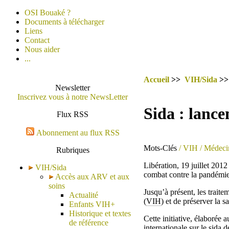
OSI Bouaké ?
Documents à télécharger
Liens
Contact
Nous aider
...
Accueil
>>
VIH/Sida
>
Newsletter
Inscrivez vous à notre NewsLetter
Sida : lance
Flux RSS
Abonnement au flux RSS
Mots-Clés
/ VIH
/ Médeci
Rubriques
Libération, 19 juillet 2012
VIH/Sida
combat contre la pandémie,
Accès aux ARV et aux
soins
Jusqu’à présent, les trait
Actualité
(
VIH
) et de préserver la 
Enfants VIH+
Historique et textes
Cette initiative, élaborée
de référence
internationale sur le
sida
de