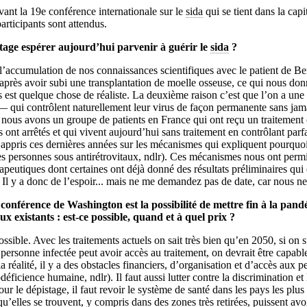
vant la 19e conférence internationale sur le
sida
qui se tient dans la cap
participants sont attendus.
age espérer aujourd’hui parvenir à guérir le
sida
?
l’accumulation de nos connaissances scientifiques avec le patient de Be
 après avoir subi une transplantation de moelle osseuse, ce qui nous don
s est quelque chose de réaliste. La deuxième raison c’est que l’on a une 
qui contrôlent naturellement leur virus de façon permanente sans jama
 nous avons un groupe de patients en France qui ont reçu un traitement 
es ont arrêtés et qui vivent aujourd’hui sans traitement en contrôlant parf
pris ces dernières années sur les mécanismes qui expliquent pourquoi 
des personnes sous antirétrovitaux, ndlr). Ces mécanismes nous ont per
rapeutiques dont certaines ont déjà donné des résultats préliminaires qu
 Il y a donc de l’espoir... mais ne me demandez pas de date, car nous n
conférence de Washington est la possibilité de mettre fin à la pand
ux existants : est-ce possible, quand et à quel prix ?
possible. Avec les traitements actuels on sait très bien qu’en 2050, si on 
e personne infectée peut avoir accès au traitement, on devrait être capabl
réalité, il y a des obstacles financiers, d’organisation et d’accès aux 
ficience humaine, ndlr). Il faut aussi lutter contre la discrimination et 
our le dépistage, il faut revoir le système de santé dans les pays les plu
qu’elles se trouvent, y compris dans des zones très retirées, puissent avoi