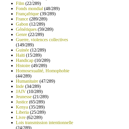
Film
(22/289)
Fonds mondial
(48/289)
Françafrique
(39/289)
France
(289/289)
Gabon
(12/289)
Génériques
(59/289)
Genre
(22/289)
Guerre, violences collectives
(149/289)
Guinée
(12/289)
Haïti
(15/289)
Handicap
(10/289)
Histoire
(49/289)
Homosexualité, Homophobie
(44/289)
Humanitaire
(47/289)
Inde
(34/289)
JAIV
(10/289)
Jeunesse
(21/289)
Justice
(65/289)
Kenya
(35/289)
Liberia
(25/289)
Livre
(62/289)
Lois transmission intentionnelle
(24/289)