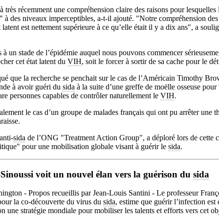
à très récemment une compréhension claire des raisons pour lesquelles
al" à des niveaux imperceptibles, a-t-il ajouté. "Notre compréhension d
t latent est nettement supérieure à ce qu’elle était il y a dix ans", a souli
s à un stade de l’épidémie auquel nous pouvons commencer sérieusement
cher cet état latent du
VIH
, soit le forcer à sortir de sa cache pour le dét
ué que la recherche se penchait sur le cas de l’Américain Timothy Brown
nde à avoir guéri du
sida
à la suite d’une greffe de moëlle osseuse pour 
are personnes capables de contrôler naturellement le
VIH
.
alement le cas d’un groupe de malades français qui ont pu arrêter une th
raisse.
anti-
sida
de l’ONG "Treatment Action Group", a déploré lors de cette c
tique" pour une mobilisation globale visant à guérir le
sida
.
Sinoussi voit un nouvel élan vers la guérison du
sida
ington - Propos recueillis par Jean-Louis Santini - Le professeur Franç
our la co-découverte du virus du
sida
, estime que guérir l’infection est
une stratégie mondiale pour mobiliser les talents et efforts vers cet obj