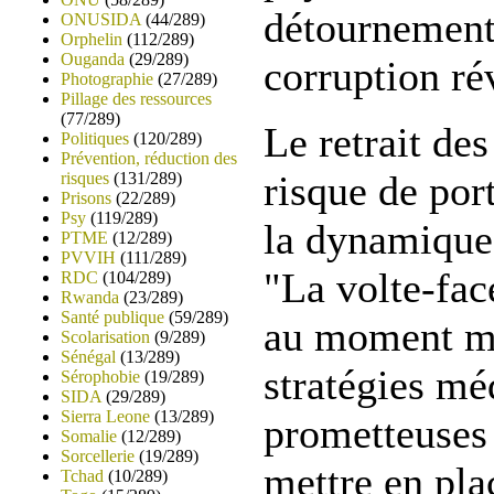
détournement
ONUSIDA
(44/289)
Orphelin
(112/289)
Ouganda
(29/289)
corruption rév
Photographie
(27/289)
Pillage des ressources
(77/289)
Le retrait des
Politiques
(120/289)
Prévention, réduction des
risque de por
risques
(131/289)
Prisons
(22/289)
Psy
(119/289)
la dynamique 
PTME
(12/289)
PVVIH
(111/289)
"La volte-fac
RDC
(104/289)
Rwanda
(23/289)
Santé publique
(59/289)
au moment m
Scolarisation
(9/289)
Sénégal
(13/289)
stratégies mé
Sérophobie
(19/289)
SIDA
(29/289)
Sierra Leone
(13/289)
prometteuses 
Somalie
(12/289)
Sorcellerie
(19/289)
mettre en pla
Tchad
(10/289)