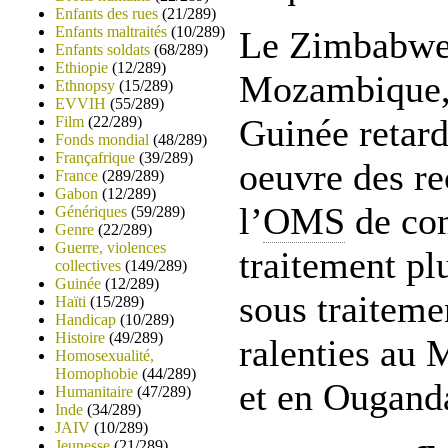
Enfants des rues
(21/289)
Enfants maltraités
(10/289)
Le Zimbabwe,
Enfants soldats
(68/289)
Ethiopie
(12/289)
Mozambique, 
Ethnopsy
(15/289)
EVVIH
(55/289)
Guinée retard
Film
(22/289)
Fonds mondial
(48/289)
Françafrique
(39/289)
oeuvre des r
France
(289/289)
Gabon
(12/289)
l’
OMS
de co
Génériques
(59/289)
Genre
(22/289)
Guerre, violences
traitement pl
collectives
(149/289)
Guinée
(12/289)
sous traiteme
Haïti
(15/289)
Handicap
(10/289)
Histoire
(49/289)
ralenties au 
Homosexualité,
Homophobie
(44/289)
et en Ougand
Humanitaire
(47/289)
Inde
(34/289)
JAIV
(10/289)
Jeunesse
(21/289)