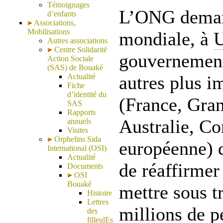
Témoignages
L’ONG deman
d’enfants
Associations,
Mobilisations
mondiale, à
U
Autres associations
Centre Solidarité
gouvernement
Action Sociale
(SAS) de Bouaké
Actualité
autres plus i
Fiche
d’identité du
(France, Gra
SAS
Rapports
Australie, C
annuels
Visites
Orphelins Sida
européenne) d
International (OSI)
Actualité
de réaffirmer
Documents
OSI
Bouaké
mettre sous t
Histoire
Lettres
millions de p
des
filleulEs