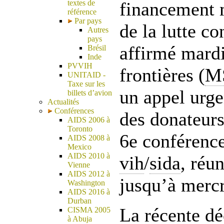
textes de
financement 
référence
Par pays
de la lutte co
Autres
pays
affirmé mard
Brésil
Inde
PVVIH
frontières (
M
UNITAID -
Taxe sur les
un appel urge
billets d’avion
Actualités
Conférences
des donateurs
AIDS 2006 à
Toronto
6e conférenc
AIDS 2008 à
Mexico
AIDS 2010 à
vih
/
sida
, réu
Vienne
AIDS 2012 à
jusqu’à mercr
Washington
AIDS 2016 à
Durban
La récente dé
CISMA 2005
à Abuja