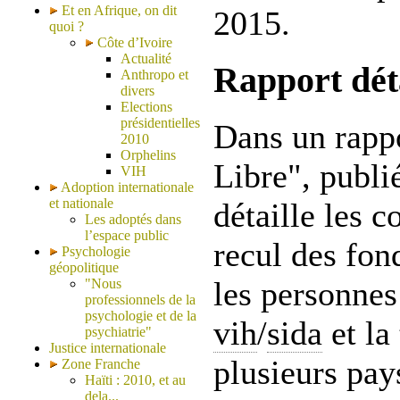
Et en Afrique, on dit
2015.
quoi ?
Côte d’Ivoire
Actualité
Rapport déta
Anthropo et
divers
Elections
présidentielles
Dans un rapp
2010
Orphelins
Libre", publi
VIH
Adoption internationale
et nationale
détaille les 
Les adoptés dans
l’espace public
recul des fon
Psychologie
géopolitique
les personnes
"Nous
professionnels de la
psychologie et de la
vih
/
sida
et la
psychiatrie"
Justice internationale
plusieurs pay
Zone Franche
Haïti : 2010, et au
dela...