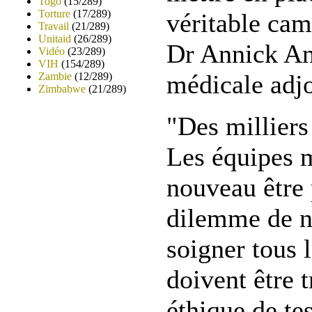
Togo
(15/289)
Torture
(17/289)
véritable cam
Travail
(21/289)
Unitaid
(26/289)
Dr Annick Ant
Vidéo
(23/289)
VIH
(154/289)
médicale adj
Zambie
(12/289)
Zimbabwe
(21/289)
"Des milliers
Les équipes 
nouveau être 
dilemme de n
soigner tous l
doivent être t
éthique de tes