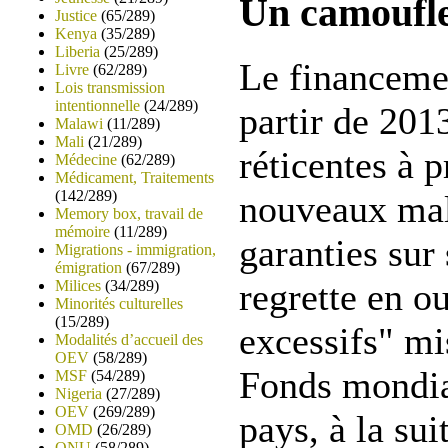
Un camoufl
Justice
(65/289)
Kenya
(35/289)
Liberia
(25/289)
Le financeme
Livre
(62/289)
Lois transmission
intentionnelle
(24/289)
partir de 20
Malawi
(11/289)
Mali
(21/289)
réticentes à 
Médecine
(62/289)
Médicament, Traitements
(142/289)
nouveaux mal
Memory box, travail de
mémoire
(11/289)
garanties sur 
Migrations - immigration,
émigration
(67/289)
regrette en ou
Milices
(34/289)
Minorités culturelles
(15/289)
excessifs" mi
Modalités d’accueil des
OEV
(58/289)
Fonds mondia
MSF
(54/289)
Nigeria
(27/289)
OEV
(269/289)
pays, à la sui
OMD
(26/289)
ONU
(58/289)