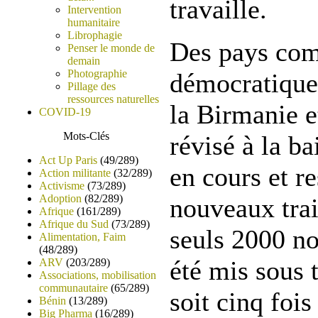
travaille.
Intervention
humanitaire
Librophagie
Des pays com
Penser le monde de
demain
Photographie
démocratiqu
Pillage des
ressources naturelles
la Birmanie e
COVID-19
Mots-Clés
révisé à la ba
Act Up Paris
(49/289)
en cours et re
Action militante
(32/289)
Activisme
(73/289)
Adoption
(82/289)
nouveaux tra
Afrique
(161/289)
Afrique du Sud
(73/289)
seuls 2000 no
Alimentation, Faim
(48/289)
été mis sous 
ARV
(203/289)
Associations, mobilisation
communautaire
(65/289)
soit cinq foi
Bénin
(13/289)
Big Pharma
(16/289)