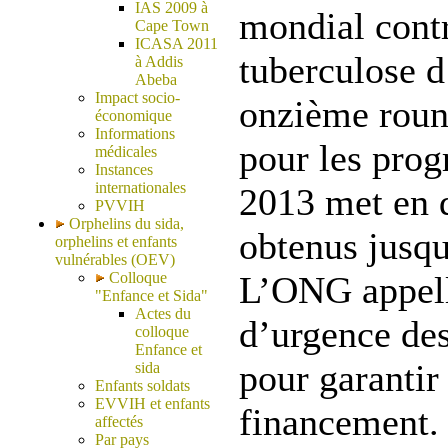
IAS 2009 à
mondial cont
Cape Town
ICASA 2011
tuberculose d
à Addis
Abeba
Impact socio-
onzième roun
économique
Informations
pour les prog
médicales
Instances
internationales
2013 met en d
PVVIH
Orphelins du sida,
obtenus jusqu
orphelins et enfants
vulnérables (OEV)
Colloque
L’ONG appell
"Enfance et Sida"
Actes du
d’urgence de
colloque
Enfance et
pour garantir 
sida
Enfants soldats
EVVIH et enfants
financement.
affectés
Par pays