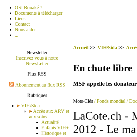
OSI Bouaké ?
Documents à télécharger
Liens
Contact
Nous aider
...
Accueil
>>
VIH/Sida
>>
Accè
Newsletter
Inscrivez vous à notre
NewsLetter
En chute libre
Flux RSS
MSF appelle les donateurs
Abonnement au flux RSS
Rubriques
Mots-Clés
/ Fonds mondial
/ Do
VIH/Sida
Accès aux ARV et
LaCote.ch -
aux soins
Actualité
2012 - Le ma
Enfants VIH+
Historique et