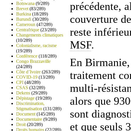
précédente, a
Botswana
(9/289)
Brevet
(83/289)
Burkina
(18/289)
couverture de
Burundi
(30/289)
Cameroun
(47/289)
reste inférie
Centrafrique
(23/289)
Changements climatiques
(10/289)
MSF
.
Colonialisme, racisme
(19/289)
Conférence
(118/289)
En Birmanie,
Congo Brazzaville
(24/289)
traitement co
Côte d’Ivoire
(263/289)
COVID-19
(13/289)
CPI
(48/289)
multi-résista
CSAS
(32/289)
Dekens
(29/289)
alors que 93
Dépistage
(19/289)
Discrimination,
Stigmatisation
(131/289)
sont diagnos
Document
(145/289)
Documentaire
(9/289)
et que seuls 
Droit
(20/289)
Droits humains
(22/289)