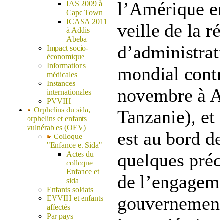
l’Amérique en
IAS 2009 à
Cape Town
ICASA 2011
veille de la 
à Addis
Abeba
d’administra
Impact socio-
économique
Informations
mondial cont
médicales
Instances
novembre à A
internationales
PVVIH
Orphelins du sida,
Tanzanie), et 
orphelins et enfants
vulnérables (OEV)
est au bord d
Colloque
"Enfance et Sida"
Actes du
quelques préc
colloque
Enfance et
de l’engagem
sida
Enfants soldats
gouvernement
EVVIH et enfants
affectés
Par pays