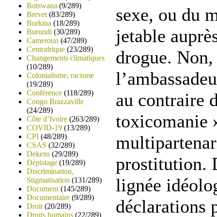
Botswana
(9/289)
sexe, ou du m
Brevet
(83/289)
Burkina
(18/289)
jetable auprè
Burundi
(30/289)
Cameroun
(47/289)
Centrafrique
(23/289)
drogue. Non, 
Changements climatiques
(10/289)
l’ambassadeur
Colonialisme, racisme
(19/289)
Conférence
(118/289)
au contraire d
Congo Brazzaville
(24/289)
toxicomanie »,
Côte d’Ivoire
(263/289)
COVID-19
(13/289)
CPI
(48/289)
multipartenar
CSAS
(32/289)
Dekens
(29/289)
prostitution. 
Dépistage
(19/289)
Discrimination,
lignée idéolo
Stigmatisation
(131/289)
Document
(145/289)
Documentaire
(9/289)
déclarations 
Droit
(20/289)
Droits humains
(22/289)