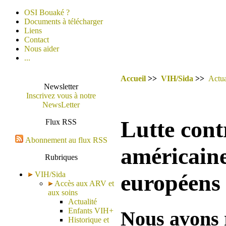
OSI Bouaké ?
Documents à télécharger
Liens
Contact
Nous aider
...
Accueil
>>
VIH/Sida
>>
Actua
Newsletter
Inscrivez vous à notre
NewsLetter
Lutte contr
Flux RSS
Abonnement au flux RSS
américaine
Rubriques
VIH/Sida
européens
Accès aux ARV et
aux soins
Actualité
Enfants VIH+
Nous avons r
Historique et