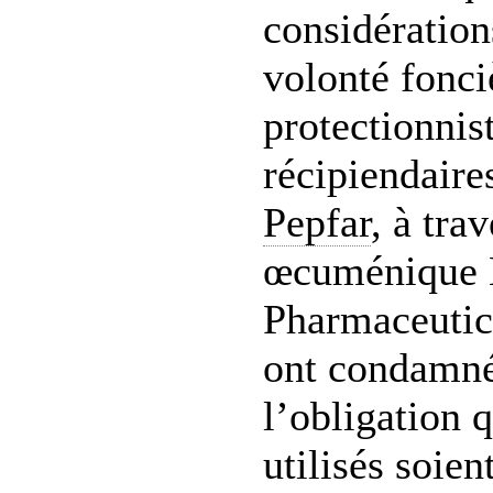
considération
volonté fonc
protectionnis
récipiendaire
Pepfar
, à tra
œcuménique 
Pharmaceutic
ont condamné
l’obligation 
utilisés soien