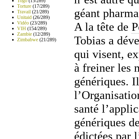
Togo
(15/289)
Torture
(17/289)
géant pharmac
Travail
(21/289)
Unitaid
(26/289)
Vidéo
(23/289)
A la tête de
P
VIH
(154/289)
Zambie
(12/289)
Tobias a déve
Zimbabwe
(21/289)
qui visent, e
à freiner les
génériques. I
l’Organisatio
santé l’appli
génériques d
édictées par l