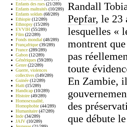
Randall Tobia
Enfants des rues
(21/289)
Enfants maltraités
(10/289)
Enfants soldats
(68/289)
Pepfar
, le 23
Ethiopie
(12/289)
Ethnopsy
(15/289)
lesquelles « l
EVVIH
(55/289)
Film
(22/289)
Fonds mondial
(48/289)
montrent que 
Françafrique
(39/289)
France
(289/289)
pas réellemen
Gabon
(12/289)
Génériques
(59/289)
Genre
(22/289)
toute éviden
Guerre, violences
collectives
(149/289)
En Zambie, il
Guinée
(12/289)
Haïti
(15/289)
gouvernement 
Handicap
(10/289)
Histoire
(49/289)
Homosexualité,
des préservat
Homophobie
(44/289)
Humanitaire
(47/289)
que débute 
Inde
(34/289)
JAIV
(10/289)
Jeunesse
(21/289)