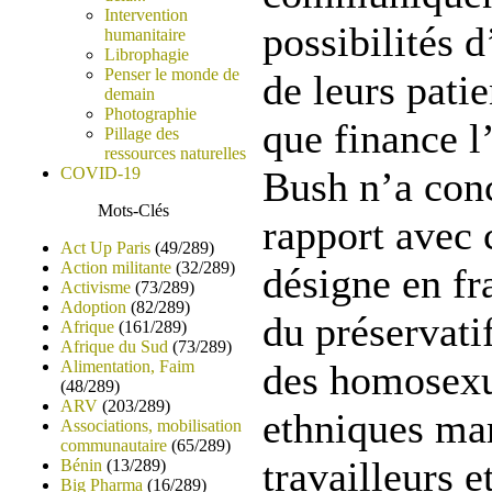
Intervention
possibilités 
humanitaire
Librophagie
Penser le monde de
de leurs pati
demain
Photographie
que finance l
Pillage des
ressources naturelles
COVID-19
Bush n’a con
Mots-Clés
rapport avec 
Act Up Paris
(49/289)
Action militante
(32/289)
désigne en fr
Activisme
(73/289)
Adoption
(82/289)
du préservati
Afrique
(161/289)
Afrique du Sud
(73/289)
Alimentation, Faim
des homosexu
(48/289)
ARV
(203/289)
ethniques mar
Associations, mobilisation
communautaire
(65/289)
travailleurs e
Bénin
(13/289)
Big Pharma
(16/289)