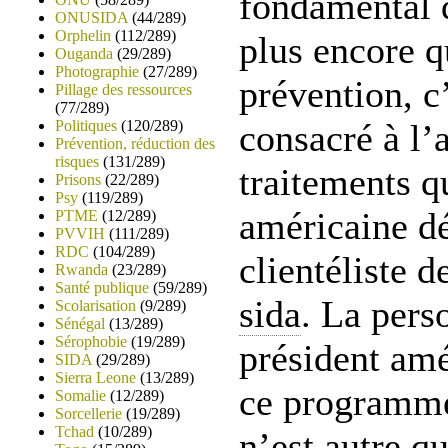
fondamental q
ONUSIDA
(44/289)
Orphelin
(112/289)
plus encore q
Ouganda
(29/289)
Photographie
(27/289)
prévention, c
Pillage des ressources
(77/289)
Politiques
(120/289)
consacré à l’
Prévention, réduction des
risques
(131/289)
traitements q
Prisons
(22/289)
Psy
(119/289)
américaine dé
PTME
(12/289)
PVVIH
(111/289)
RDC
(104/289)
clientéliste 
Rwanda
(23/289)
Santé publique
(59/289)
sida
. La per
Scolarisation
(9/289)
Sénégal
(13/289)
Sérophobie
(19/289)
président amé
SIDA
(29/289)
Sierra Leone
(13/289)
ce programme
Somalie
(12/289)
Sorcellerie
(19/289)
Tchad
(10/289)
n’est autre 