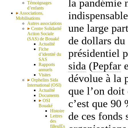
la pandémie 
Témoignages
d’enfants
indispensable
Associations,
Mobilisations
Autres associations
une large par
Centre Solidarité
Action Sociale
de dollars du
(SAS) de Bouaké
Actualité
Fiche
présidentiel p
d’identité du
SAS
sida
(
Pepfar
e
Rapports
annuels
Visites
dévolue à la 
Orphelins Sida
International (OSI)
que l’on doit
Actualité
Documents
c’est que 90 
OSI
Bouaké
Histoire
de ces fonds 
Lettres
des
filleulEs