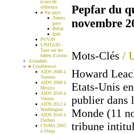
textes de
Pepfar du q
référence
Par pays
Autres
novembre 2
pays
Brésil
Inde
PVVIH
UNITAID -
Taxe sur les
Mots-Clés
/ 
billets d’avion
Actualités
Conférences
Howard Leach
AIDS 2006 à
Toronto
AIDS 2008 à
Etats-Unis en
Mexico
AIDS 2010 à
publier dans 
Vienne
AIDS 2012 à
Washington
Monde (11 n
AIDS 2016 à
Durban
tribune intit
CISMA 2005
à Abuja