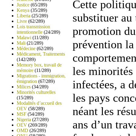
Cette politiqu
Justice
(65/289)
Kenya
(35/289)
substituer au 
Liberia
(25/289)
Livre
(62/289)
Lois transmission
promotion du
intentionnelle
(24/289)
Malawi
(11/289)
prévention la 
Mali
(21/289)
Médecine
(62/289)
Médicament, Traitements
comportement
(142/289)
Memory box, travail de
les minorités
mémoire
(11/289)
Migrations - immigration,
infectées, a d
émigration
(67/289)
Milices
(34/289)
Minorités culturelles
les pays conc
(15/289)
Modalités d’accueil des
néant les résu
OEV
(58/289)
MSF
(54/289)
Nigeria
(27/289)
ans d’un trava
OEV
(269/289)
OMD
(26/289)
ONU
(58/289)