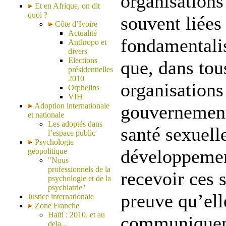
organisations 
Et en Afrique, on dit
quoi ?
souvent liées
Côte d’Ivoire
Actualité
fondamentalis
Anthropo et
divers
Elections
que, dans tous
présidentielles
2010
organisations
Orphelins
VIH
Adoption internationale
gouvernemen
et nationale
Les adoptés dans
santé sexuell
l’espace public
Psychologie
développemen
géopolitique
"Nous
professionnels de la
recevoir ces 
psychologie et de la
psychiatrie"
preuve qu’ell
Justice internationale
Zone Franche
Haïti : 2010, et au
communiquent
dela...