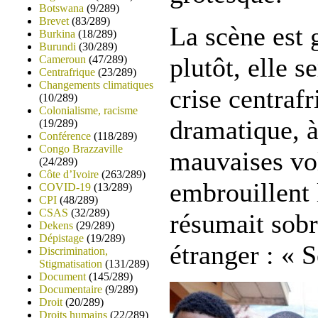
Botswana
(9/289)
Brevet
(83/289)
La scène est 
Burkina
(18/289)
Burundi
(30/289)
plutôt, elle s
Cameroun
(47/289)
Centrafrique
(23/289)
Changements climatiques
crise centrafr
(10/289)
Colonialisme, racisme
dramatique, 
(19/289)
Conférence
(118/289)
Congo Brazzaville
mauvaises vol
(24/289)
Côte d’Ivoire
(263/289)
embrouillent
COVID-19
(13/289)
CPI
(48/289)
CSAS
(32/289)
résumait sobr
Dekens
(29/289)
Dépistage
(19/289)
étranger : « S
Discrimination,
Stigmatisation
(131/289)
Document
(145/289)
Documentaire
(9/289)
Droit
(20/289)
Droits humains
(22/289)