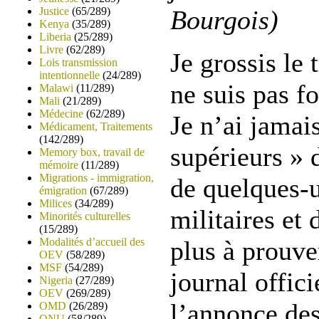
Justice
(65/289)
Bourgois)
Kenya
(35/289)
Liberia
(25/289)
Livre
(62/289)
Je grossis le 
Lois transmission
intentionnelle
(24/289)
ne suis pas f
Malawi
(11/289)
Mali
(21/289)
Médecine
(62/289)
Je n’ai jamais
Médicament, Traitements
(142/289)
supérieurs » 
Memory box, travail de
mémoire
(11/289)
Migrations - immigration,
de quelques-u
émigration
(67/289)
Milices
(34/289)
militaires e
Minorités culturelles
(15/289)
Modalités d’accueil des
plus à prouve
OEV
(58/289)
MSF
(54/289)
journal offici
Nigeria
(27/289)
OEV
(269/289)
l’annonce de
OMD
(26/289)
ONU
(58/289)