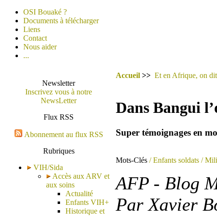
OSI Bouaké ?
Documents à télécharger
Liens
Contact
Nous aider
...
Accueil
>>
Et en Afrique, on dit
Newsletter
Inscrivez vous à notre
NewsLetter
Dans Bangui l’o
Flux RSS
Super témoignages en mot
Abonnement au flux RSS
Rubriques
Mots-Clés
/ Enfants soldats
/ Mil
VIH/Sida
Accès aux ARV et
AFP - Blog M
aux soins
Actualité
Par Xavier B
Enfants VIH+
Historique et