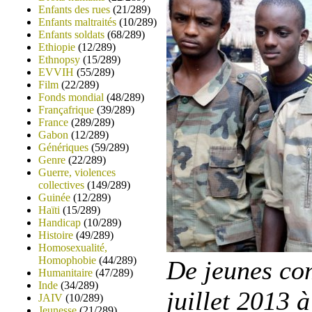
Enfants des rues
(21/289)
Enfants maltraités
(10/289)
Enfants soldats
(68/289)
Ethiopie
(12/289)
Ethnopsy
(15/289)
EVVIH
(55/289)
Film
(22/289)
Fonds mondial
(48/289)
Françafrique
(39/289)
France
(289/289)
Gabon
(12/289)
Génériques
(59/289)
Genre
(22/289)
Guerre, violences
collectives
(149/289)
Guinée
(12/289)
Haïti
(15/289)
Handicap
(10/289)
Histoire
(49/289)
Homosexualité,
Homophobie
(44/289)
De jeunes com
Humanitaire
(47/289)
Inde
(34/289)
juillet 2013 
JAIV
(10/289)
Jeunesse
(21/289)