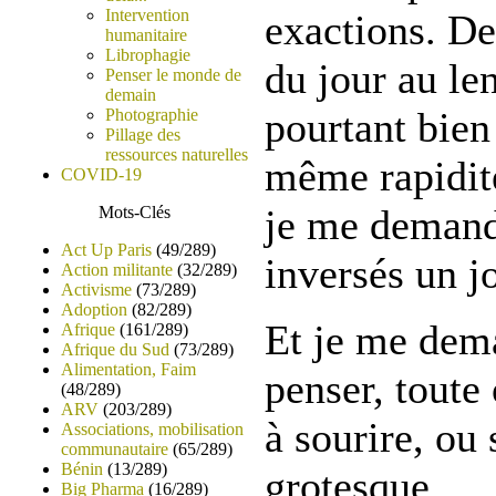
Intervention
exactions. De
humanitaire
Librophagie
du jour au le
Penser le monde de
demain
pourtant bien
Photographie
Pillage des
ressources naturelles
même rapidité
COVID-19
je me demande
Mots-Clés
Act Up Paris
(49/289)
inversés un jo
Action militante
(32/289)
Activisme
(73/289)
Adoption
(82/289)
Et je me dema
Afrique
(161/289)
Afrique du Sud
(73/289)
Alimentation, Faim
penser, toute
(48/289)
ARV
(203/289)
à sourire, ou 
Associations, mobilisation
communautaire
(65/289)
Bénin
(13/289)
grotesque.
Big Pharma
(16/289)