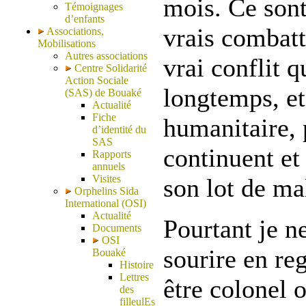
mois. Ce son
Témoignages
d’enfants
vrais combatt
Associations,
Mobilisations
Autres associations
vrai conflit q
Centre Solidarité
Action Sociale
longtemps, et 
(SAS) de Bouaké
Actualité
Fiche
humanitaire, 
d’identité du
SAS
continuent et
Rapports
annuels
Visites
son lot de ma
Orphelins Sida
International (OSI)
Actualité
Pourtant je 
Documents
OSI
sourire en reg
Bouaké
Histoire
Lettres
être colonel o
des
filleulEs