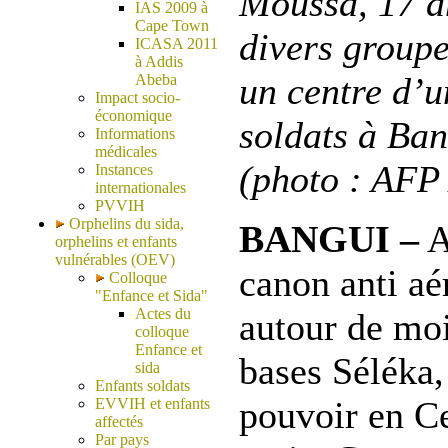
Moussa, 17 an
IAS 2009 à
Cape Town
divers groupe
ICASA 2011
à Addis
un centre d’
Abeba
Impact socio-
économique
soldats à Ban
Informations
médicales
(photo : AFP 
Instances
internationales
PVVIH
Orphelins du sida,
BANGUI –
A
orphelins et enfants
vulnérables (OEV)
canon anti aér
Colloque
"Enfance et Sida"
Actes du
autour de moi
colloque
Enfance et
bases Séléka, 
sida
Enfants soldats
pouvoir en Ce
EVVIH et enfants
affectés
Par pays