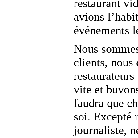
restaurant vi
avions l’habi
événements le
Nous sommes 
clients, nou
restaurateur
vite et buvons
faudra que ch
soi. Excepté 
journaliste, n