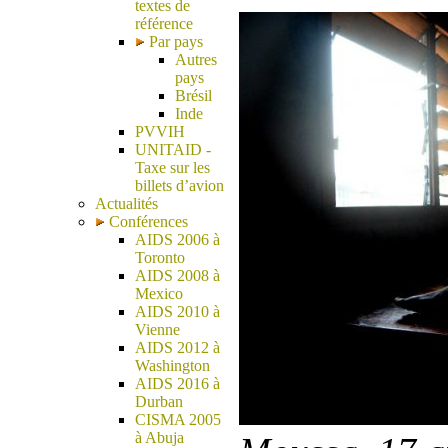
textes de
référence
Par pays
Autres
pays
Brésil
Inde
PVVIH
UNITAID -
Taxe sur les
billets d’avion
Actualités
Conférences
AIDS 2006 à
Toronto
AIDS 2008 à
Mexico
AIDS 2010 à
Vienne
AIDS 2012 à
Washington
AIDS 2016 à
Durban
CISMA 2005
à Abuja