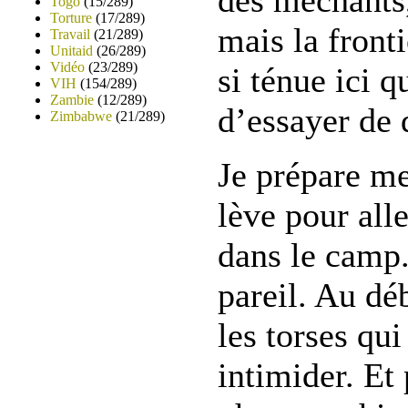
des méchants,
Togo
(15/289)
Torture
(17/289)
mais la fronti
Travail
(21/289)
Unitaid
(26/289)
Vidéo
(23/289)
si ténue ici 
VIH
(154/289)
Zambie
(12/289)
d’essayer de 
Zimbabwe
(21/289)
Je prépare me
lève pour all
dans le camp.
pareil. Au déb
les torses qu
intimider. Et 