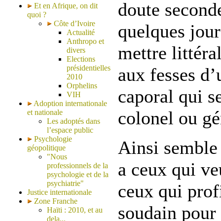
doute seconde
Et en Afrique, on dit
quoi ?
Côte d’Ivoire
quelques jour
Actualité
Anthropo et
mettre littér
divers
Elections
présidentielles
aux fesses d’
2010
Orphelins
caporal qui s
VIH
Adoption internationale
colonel ou gé
et nationale
Les adoptés dans
l’espace public
Psychologie
Ainsi semble 
géopolitique
"Nous
a ceux qui veu
professionnels de la
psychologie et de la
psychiatrie"
ceux qui prof
Justice internationale
Zone Franche
soudain pour 
Haïti : 2010, et au
dela...