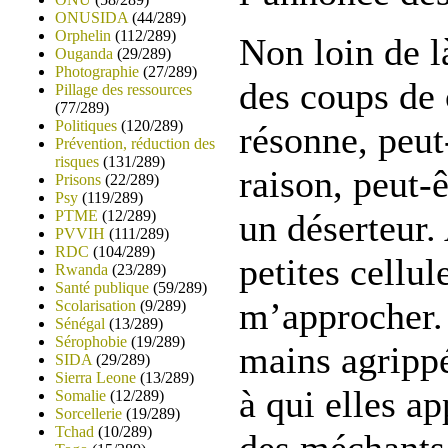
ONUSIDA
(44/289)
Orphelin
(112/289)
Non loin de l
Ouganda
(29/289)
Photographie
(27/289)
des coups de
Pillage des ressources
(77/289)
Politiques
(120/289)
résonne, peut
Prévention, réduction des
risques
(131/289)
raison, peut-ê
Prisons
(22/289)
Psy
(119/289)
PTME
(12/289)
un déserteur.
PVVIH
(111/289)
RDC
(104/289)
petites cellul
Rwanda
(23/289)
Santé publique
(59/289)
m’approcher. 
Scolarisation
(9/289)
Sénégal
(13/289)
Sérophobie
(19/289)
mains agrippé
SIDA
(29/289)
Sierra Leone
(13/289)
à qui elles ap
Somalie
(12/289)
Sorcellerie
(19/289)
Tchad
(10/289)