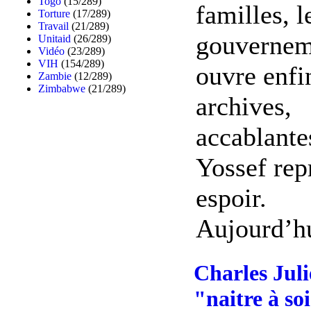
Togo
(15/289)
familles, l
Torture
(17/289)
Travail
(21/289)
gouvernem
Unitaid
(26/289)
Vidéo
(23/289)
VIH
(154/289)
ouvre enfi
Zambie
(12/289)
Zimbabwe
(21/289)
archives,
accablante
Yossef rep
espoir.
Aujourd’hui
Charles Jul
"naitre à s