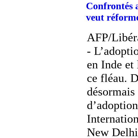
Confrontés a
veut réform
AFP/Libéra
- L’adopti
en Inde et
ce fléau. 
désormais 
d’adoption
Internatio
New Delhi