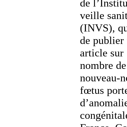
de l’Instit
veille sani
(INVS), qu
de publier
article sur 
nombre de
nouveau-n
fœtus port
d’anomali
congénital