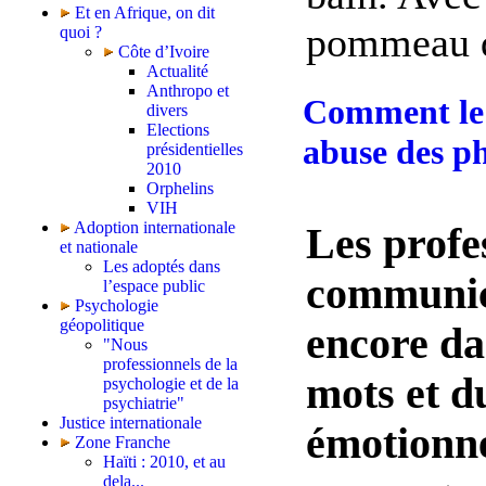
Et en Afrique, on dit
pommeau de
quoi ?
Côte d’Ivoire
Actualité
Anthropo et
Comment le 
divers
Elections
abuse des ph
présidentielles
2010
Orphelins
VIH
Adoption internationale
Les profe
et nationale
Les adoptés dans
communic
l’espace public
Psychologie
géopolitique
encore da
"Nous
professionnels de la
mots et d
psychologie et de la
psychiatrie"
Justice internationale
émotionne
Zone Franche
Haïti : 2010, et au
dela...