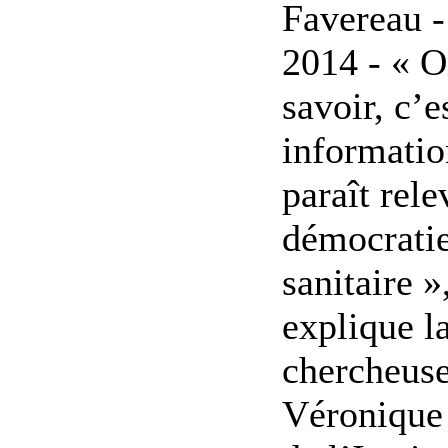
Favereau -
2014 - « O
savoir, c’e
informatio
paraît rele
démocrati
sanitaire »
explique l
chercheus
Véronique