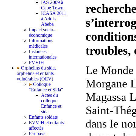
IAS 2009 à
recherche
Cape Town
ICASA 2011
à Addis
s’interrog
Abeba
Impact socio-
condition
économique
Informations
médicales
troubles, 
Instances
internationales
PVVIH
Le Monde -
Orphelins du sida,
orphelins et enfants
vulnérables (OEV)
Morgane L
Colloque
"Enfance et Sida"
Magassa Le
Actes du
colloque
Enfance et
Saint-Thé
sida
Enfants soldats
dans le nor
EVVIH et enfants
affectés
Par pays