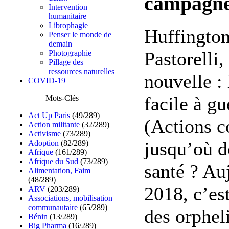
campagnes
Intervention
humanitaire
Librophagie
Huffington
Penser le monde de
demain
Pastorelli
Photographie
Pillage des
ressources naturelles
nouvelle : 
COVID-19
facile à gu
Mots-Clés
Act Up Paris
(49/289)
(Actions c
Action militante
(32/289)
Activisme
(73/289)
jusqu’où d
Adoption
(82/289)
Afrique
(161/289)
Afrique du Sud
(73/289)
santé ? Au
Alimentation, Faim
(48/289)
2018, c’es
ARV
(203/289)
Associations, mobilisation
communautaire
(65/289)
des orphel
Bénin
(13/289)
Big Pharma
(16/289)