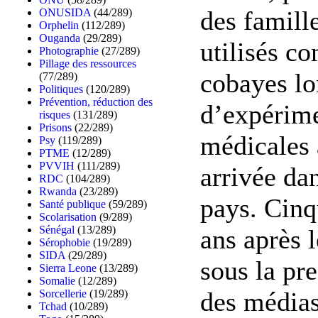
des famill
ONUSIDA
(44/289)
Orphelin
(112/289)
Ouganda
(29/289)
utilisés 
Photographie
(27/289)
Pillage des ressources
cobayes lo
(77/289)
Politiques
(120/289)
Prévention, réduction des
d’expérime
risques
(131/289)
Prisons
(22/289)
médicales 
Psy
(119/289)
PTME
(12/289)
PVVIH
(111/289)
arrivée dan
RDC
(104/289)
Rwanda
(23/289)
pays. Cinq
Santé publique
(59/289)
Scolarisation
(9/289)
Sénégal
(13/289)
ans après l
Sérophobie
(19/289)
SIDA
(29/289)
sous la pr
Sierra Leone
(13/289)
Somalie
(12/289)
des médias
Sorcellerie
(19/289)
Tchad
(10/289)