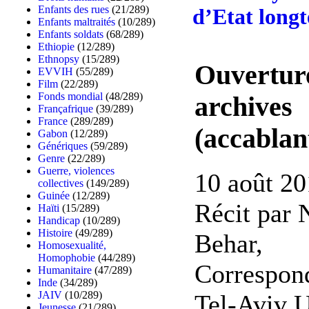
Enfants des rues
(21/289)
d’Etat longt
Enfants maltraités
(10/289)
Enfants soldats
(68/289)
Ethiopie
(12/289)
Ethnopsy
(15/289)
Ouvertur
EVVIH
(55/289)
Film
(22/289)
Fonds mondial
(48/289)
archives
Françafrique
(39/289)
France
(289/289)
(accablan
Gabon
(12/289)
Génériques
(59/289)
Genre
(22/289)
Guerre, violences
10 août 20
collectives
(149/289)
Guinée
(12/289)
Récit par 
Haïti
(15/289)
Handicap
(10/289)
Histoire
(49/289)
Behar,
Homosexualité,
Homophobie
(44/289)
Correspon
Humanitaire
(47/289)
Inde
(34/289)
JAIV
(10/289)
Tel-Aviv 
Jeunesse
(21/289)