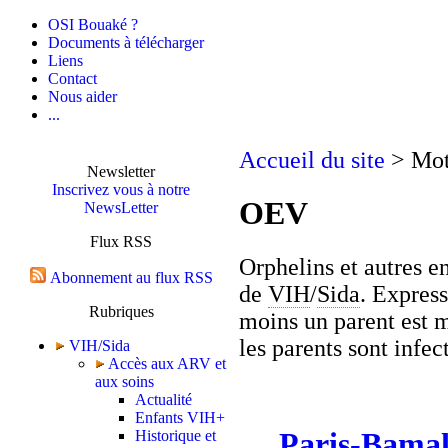
OSI Bouaké ?
Documents à télécharger
Liens
Contact
Nous aider
...
Accueil du site
> Mot
Newsletter
Inscrivez vous à notre
OEV
NewsLetter
Flux RSS
Orphelins et autres e
Abonnement au flux RSS
de
VIH
/
Sida
. Express
Rubriques
moins un parent est 
les parents sont infec
VIH/Sida
Accès aux ARV et
aux soins
Actualité
Enfants VIH+
Paris-Bamak
Historique et