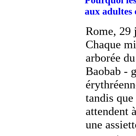
aux adultes 
Rome, 29 j
Chaque mi
arborée du
Baobab - g
érythréenn
tandis que
attendent à
une assiet