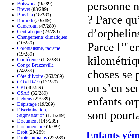
personne n
Botswana
(9/289)
Brevet
(83/289)
Burkina
(18/289)
? Parce qu’
Burundi
(30/289)
Cameroun
(47/289)
d’orphelin
Centrafrique
(23/289)
Changements climatiques
(10/289)
Parce l’"e
Colonialisme, racisme
(19/289)
kilométriqu
Conférence
(118/289)
Congo Brazzaville
choses se 
(24/289)
Côte d’Ivoire
(263/289)
COVID-19
(13/289)
on s’en se
CPI
(48/289)
CSAS
(32/289)
enfants or
Dekens
(29/289)
Dépistage
(19/289)
Discrimination,
sont pourta
Stigmatisation
(131/289)
Document
(145/289)
Documentaire
(9/289)
Droit
(20/289)
Enfants yémé
Droits humains
(22/289)