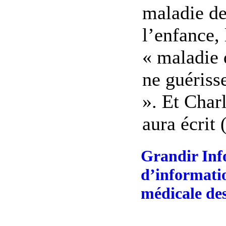
maladie d
l’enfance, 
« maladie 
ne guériss
». Et Charl
aura écrit (
Grandir Info
d’informatio
médicale des