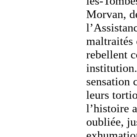
les-Tombes
Morvan, de
l’Assistan
maltraités 
rebellent c
institution
sensation
leurs torti
l’histoire a
oubliée, j
exhumation