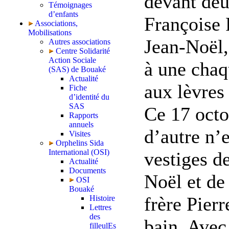
devant deu
Témoignages
d’enfants
Françoise R
Associations,
Mobilisations
Jean-Noël,
Autres associations
Centre Solidarité
Action Sociale
à une chaq
(SAS) de Bouaké
Actualité
aux lèvres 
Fiche
d’identité du
SAS
Ce 17 octo
Rapports
annuels
d’autre n’e
Visites
Orphelins Sida
International (OSI)
vestiges d
Actualité
Documents
Noël et de 
OSI
Bouaké
frère Pier
Histoire
Lettres
des
bain. Avec
filleulEs