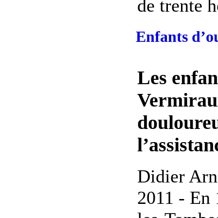
de trente h
Enfants d’o
Les enfan
Vermirau
douloure
l’assista
Didier Arna
2011 - En 