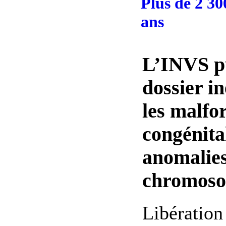
Plus de 2 30
ans
L’INVS p
dossier in
les malfo
congénita
anomalie
chromoso
Libération