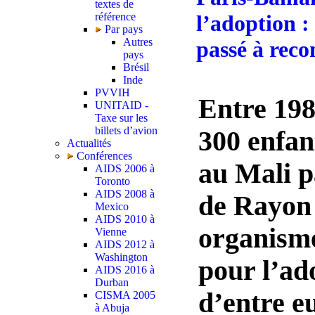
textes de
référence
l’adoption :
Par pays
Autres
passé à rec
pays
Brésil
Inde
PVVIH
Entre 198
UNITAID -
Taxe sur les
billets d’avion
300 enfan
Actualités
Conférences
au Mali p
AIDS 2006 à
Toronto
AIDS 2008 à
de Rayon 
Mexico
AIDS 2010 à
organisme
Vienne
AIDS 2012 à
Washington
pour l’ad
AIDS 2016 à
Durban
d’entre eu
CISMA 2005
à Abuja