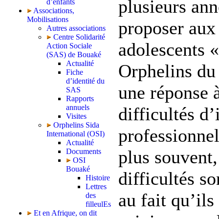
plusieurs an
d’enfants
Associations,
Mobilisations
proposer aux
Autres associations
Centre Solidarité
adolescents «
Action Sociale
(SAS) de Bouaké
Actualité
Orphelins du
Fiche
d’identité du
une réponse à
SAS
Rapports
annuels
difficultés d’
Visites
Orphelins Sida
professionnel
International (OSI)
Actualité
plus souvent,
Documents
OSI
Bouaké
difficultés so
Histoire
Lettres
au fait qu’ils
des
filleulEs
Et en Afrique, on dit