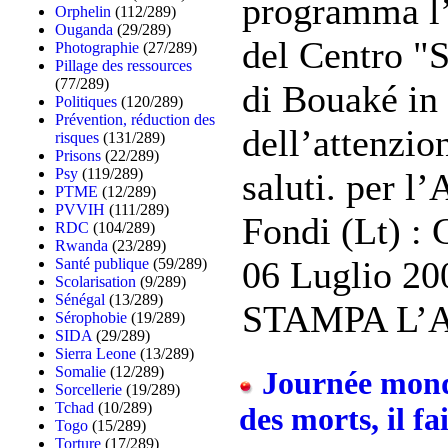
programma l’i
Orphelin
(112/289)
Ouganda
(29/289)
del Centro "S
Photographie
(27/289)
Pillage des ressources
(77/289)
di Bouaké in
Politiques
(120/289)
Prévention, réduction des
dell’attenzio
risques
(131/289)
Prisons
(22/289)
Psy
(119/289)
saluti. per l
PTME
(12/289)
PVVIH
(111/289)
Fondi (Lt) : 
RDC
(104/289)
Rwanda
(23/289)
06 Luglio 
Santé publique
(59/289)
Scolarisation
(9/289)
Sénégal
(13/289)
STAMPA L’Ass
Sérophobie
(19/289)
SIDA
(29/289)
Sierra Leone
(13/289)
Somalie
(12/289)
Journée mondia
Sorcellerie
(19/289)
Tchad
(10/289)
des morts, il fa
Togo
(15/289)
Torture
(17/289)