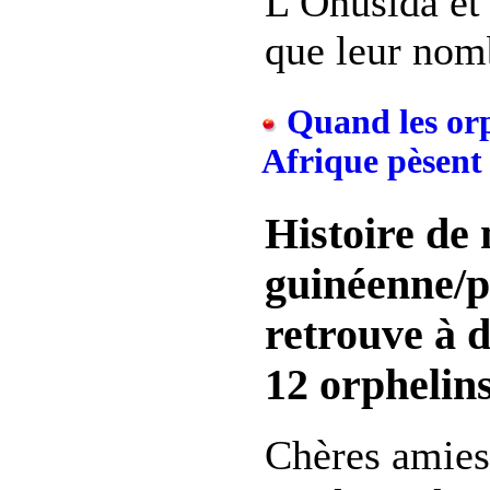
L’Onusida et
que leur nomb
Quand les orp
Afrique pèsent 
Histoire de
guinéenne/p
retrouve à 
12 orphelins
Chères amies