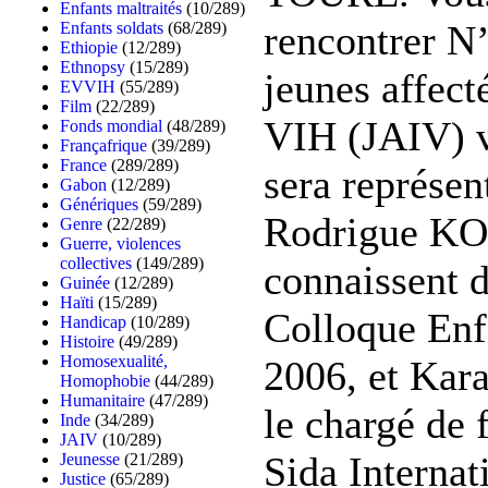
Enfants maltraités
(10/289)
rencontrer N
Enfants soldats
(68/289)
Ethiopie
(12/289)
Ethnopsy
(15/289)
jeunes affecté
EVVIH
(55/289)
Film
(22/289)
VIH (JAIV) v
Fonds mondial
(48/289)
Françafrique
(39/289)
France
(289/289)
sera représen
Gabon
(12/289)
Génériques
(59/289)
Rodrigue KOF
Genre
(22/289)
Guerre, violences
collectives
(149/289)
connaissent d
Guinée
(12/289)
Haïti
(15/289)
Colloque Enfa
Handicap
(10/289)
Histoire
(49/289)
Homosexualité,
2006, et Ka
Homophobie
(44/289)
Humanitaire
(47/289)
le chargé de 
Inde
(34/289)
JAIV
(10/289)
Sida Internat
Jeunesse
(21/289)
Justice
(65/289)