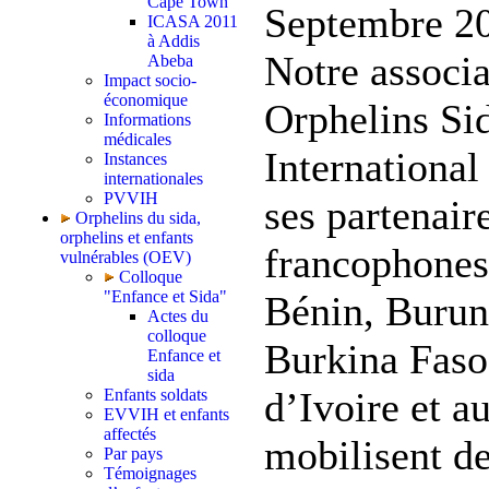
Cape Town
Septembre 20
ICASA 2011
à Addis
Notre associa
Abeba
Impact socio-
économique
Orphelins Si
Informations
médicales
International
Instances
internationales
PVVIH
ses partenair
Orphelins du sida,
orphelins et enfants
francophones
vulnérables (OEV)
Colloque
"Enfance et Sida"
Bénin, Burun
Actes du
colloque
Burkina Faso
Enfance et
sida
d’Ivoire et a
Enfants soldats
EVVIH et enfants
affectés
mobilisent d
Par pays
Témoignages