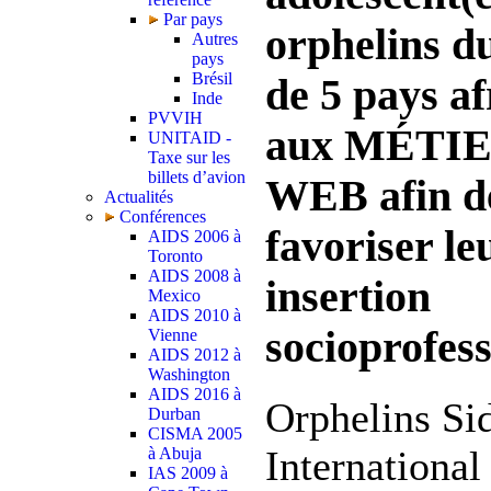
Par pays
orphelins d
Autres
pays
Brésil
de 5 pays af
Inde
PVVIH
aux MÉTI
UNITAID -
Taxe sur les
billets d’avion
WEB afin d
Actualités
Conférences
favoriser le
AIDS 2006 à
Toronto
AIDS 2008 à
insertion
Mexico
AIDS 2010 à
socioprofess
Vienne
AIDS 2012 à
Washington
AIDS 2016 à
Orphelins Si
Durban
CISMA 2005
International 
à Abuja
IAS 2009 à