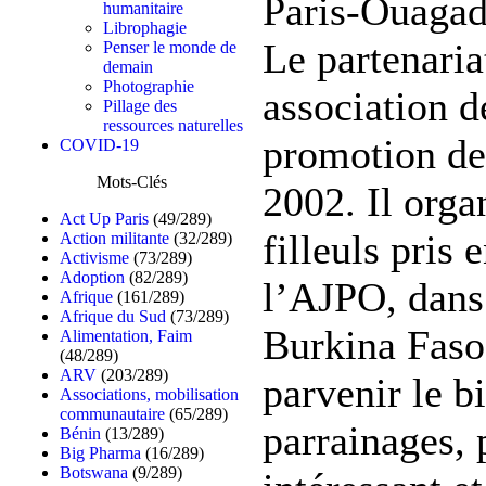
Paris-Ouagad
humanitaire
Librophagie
Le partenaria
Penser le monde de
demain
Photographie
association d
Pillage des
ressources naturelles
promotion des
COVID-19
Mots-Clés
2002. Il orga
Act Up Paris
(49/289)
filleuls pris 
Action militante
(32/289)
Activisme
(73/289)
Adoption
(82/289)
l’AJPO, dans 
Afrique
(161/289)
Afrique du Sud
(73/289)
Burkina Faso
Alimentation, Faim
(48/289)
ARV
(203/289)
parvenir le b
Associations, mobilisation
communautaire
(65/289)
parrainages, 
Bénin
(13/289)
Big Pharma
(16/289)
Botswana
(9/289)