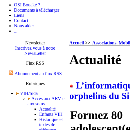
OSI Bouaké ?
Documents à télécharger
Liens
Contact
Nous aider
...
Newsletter
Accueil
>>
Associations, Mobil
Inscrivez vous à notre
NewsLetter
Actualité
Flux RSS
Abonnement au flux RSS
L’informatique
Rubriques
VIH/Sida
orphelins du S
Accès aux ARV et
aux soins
Actualité
Formez 80
Enfants VIH+
Historique et
textes de
adolescent(e
référence