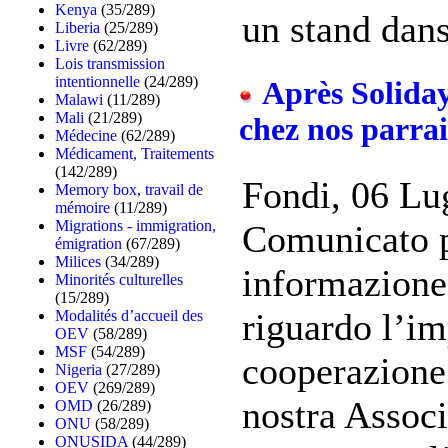
Kenya
(35/289)
un stand dans 
Liberia
(25/289)
Livre
(62/289)
Lois transmission
intentionnelle
(24/289)
Après Solidays
Malawi
(11/289)
Mali
(21/289)
chez nos parra
Médecine
(62/289)
Médicament, Traitements
(142/289)
Fondi, 06 Lug
Memory box, travail de
mémoire
(11/289)
Migrations - immigration,
Comunicato pe
émigration
(67/289)
Milices
(34/289)
informazione 
Minorités culturelles
(15/289)
riguardo l’im
Modalités d’accueil des
OEV
(58/289)
MSF
(54/289)
cooperazione 
Nigeria
(27/289)
OEV
(269/289)
nostra Associ
OMD
(26/289)
ONU
(58/289)
ONUSIDA
(44/289)