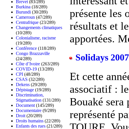
intéressant et
Brevet
(83/289)
Burkina
(18/289)
présente les o
Burundi
(30/289)
Cameroun
(47/289)
Centrafrique
(23/289)
résultats et l
Changements climatiques
(10/289)
apportées. Mer
Colonialisme, racisme
(19/289)
Conférence
(118/289)
Congo Brazzaville
Solidays 2007
(24/289)
Côte d’Ivoire
(263/289)
COVID-19
(13/289)
Et cette ann
CPI
(48/289)
CSAS
(32/289)
Dekens
(29/289)
associatif : 
Dépistage
(19/289)
Discrimination,
Bouaké sera p
Stigmatisation
(131/289)
Document
(145/289)
Documentaire
(9/289)
représenté pa
Droit
(20/289)
Droits humains
(22/289)
TOURE. Vous
Enfants des rues
(21/289)