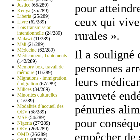
pour atteindr
Justice
(65/289)
Kenya
(35/289)
Liberia
(25/289)
ceux qui vive
Livre
(62/289)
Lois transmission
rurales ».
intentionnelle
(24/289)
Malawi
(11/289)
Mali
(21/289)
Médecine
(62/289)
Il a souligné
Médicament, Traitements
(142/289)
personnes arr
Memory box, travail de
mémoire
(11/289)
Migrations - immigration,
leurs médica
émigration
(67/289)
Milices
(34/289)
pauvreté endé
Minorités culturelles
(15/289)
pénuries alim
Modalités d’accueil des
OEV
(58/289)
MSF
(54/289)
pour conséqu
Nigeria
(27/289)
OEV
(269/289)
empêcher de s
OMD
(26/289)
ONU
(58/289)