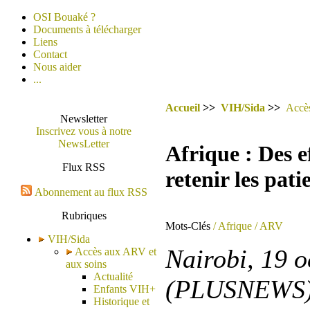
OSI Bouaké ?
Documents à télécharger
Liens
Contact
Nous aider
...
Accueil
>>
VIH/Sida
>>
Accès
Newsletter
Inscrivez vous à notre
NewsLetter
Afrique : Des e
Flux RSS
retenir les pat
Abonnement au flux RSS
Rubriques
Mots-Clés
/ Afrique
/ ARV
VIH/Sida
Nairobi, 19 
Accès aux ARV et
aux soins
Actualité
(PLUSNEWS
Enfants VIH+
Historique et