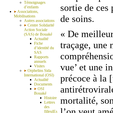
Témoignages
sortie de ces
d’enfants
Associations,
de soins.
Mobilisations
Autres associations
Centre Solidarité
Action Sociale
« De meilleu
(SAS) de Bouaké
Actualité
traçage, une 
Fiche
d’identité du
SAS
compréhension
Rapports
annuels
vue’ et une in
Visites
Orphelins Sida
International (OSI)
précoce à la 
Actualité
Documents
antirétroviral
OSI
Bouaké
mortalité, son
Histoire
Lettres
des
l’on veut amé
filleulEs