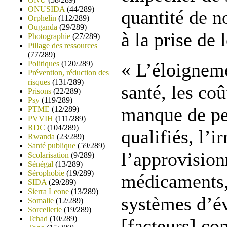
ONUSIDA
(44/289)
quantité de n
Orphelin
(112/289)
Ouganda
(29/289)
à la prise de
Photographie
(27/289)
Pillage des ressources
(77/289)
Politiques
(120/289)
« L’éloigneme
Prévention, réduction des
risques
(131/289)
santé, les coû
Prisons
(22/289)
Psy
(119/289)
manque de pe
PTME
(12/289)
PVVIH
(111/289)
RDC
(104/289)
qualifiés, l’i
Rwanda
(23/289)
Santé publique
(59/289)
l’approvisio
Scolarisation
(9/289)
Sénégal
(13/289)
Sérophobie
(19/289)
médicaments, 
SIDA
(29/289)
Sierra Leone
(13/289)
systèmes d’év
Somalie
(12/289)
Sorcellerie
(19/289)
Tchad
(10/289)
[facteurs] con