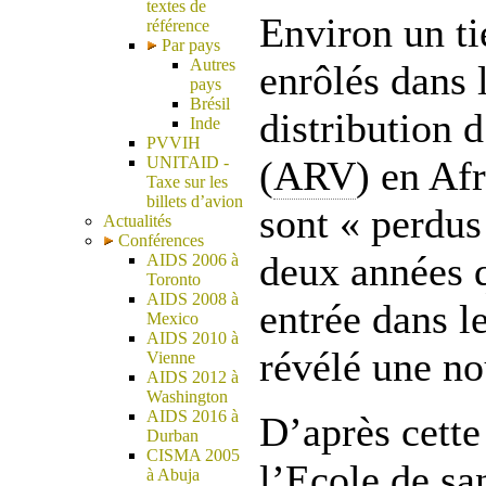
textes de
Environ un ti
référence
Par pays
Autres
enrôlés dans
pays
Brésil
distribution 
Inde
PVVIH
UNITAID -
(
ARV
) en Af
Taxe sur les
billets d’avion
sont « perdus
Actualités
Conférences
deux années q
AIDS 2006 à
Toronto
AIDS 2008 à
entrée dans 
Mexico
AIDS 2010 à
révélé une no
Vienne
AIDS 2012 à
Washington
AIDS 2016 à
D’après cette
Durban
CISMA 2005
l’Ecole de sa
à Abuja