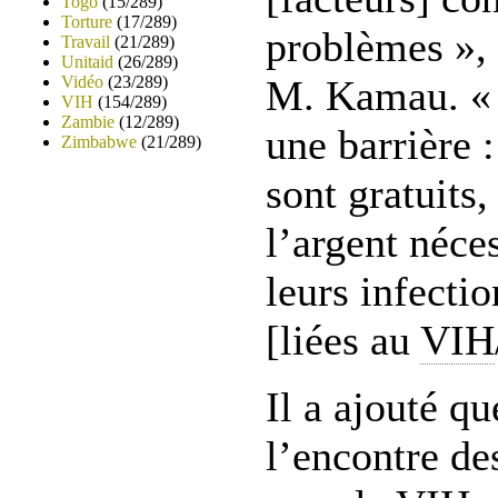
Togo
(15/289)
Torture
(17/289)
problèmes », 
Travail
(21/289)
Unitaid
(26/289)
Vidéo
(23/289)
M. Kamau. « 
VIH
(154/289)
Zambie
(12/289)
une barrière 
Zimbabwe
(21/289)
sont gratuits,
l’argent néces
leurs infecti
[liées au
VIH
Il a ajouté qu
l’encontre de