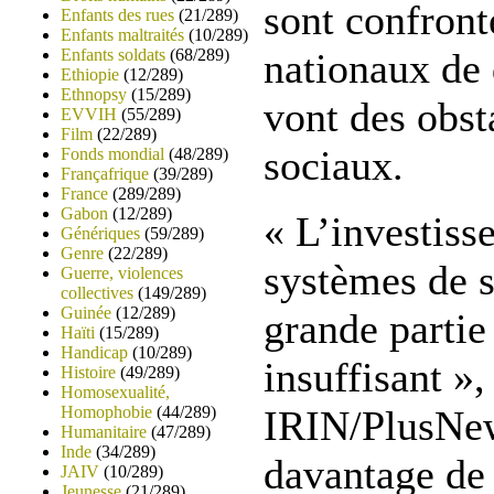
sont confron
Enfants des rues
(21/289)
Enfants maltraités
(10/289)
Enfants soldats
(68/289)
nationaux de 
Ethiopie
(12/289)
Ethnopsy
(15/289)
vont des obst
EVVIH
(55/289)
Film
(22/289)
sociaux.
Fonds mondial
(48/289)
Françafrique
(39/289)
France
(289/289)
Gabon
(12/289)
« L’investiss
Génériques
(59/289)
Genre
(22/289)
systèmes de s
Guerre, violences
collectives
(149/289)
Guinée
(12/289)
grande partie
Haïti
(15/289)
Handicap
(10/289)
insuffisant », 
Histoire
(49/289)
Homosexualité,
Homophobie
(44/289)
IRIN/PlusNews
Humanitaire
(47/289)
Inde
(34/289)
davantage de 
JAIV
(10/289)
Jeunesse
(21/289)