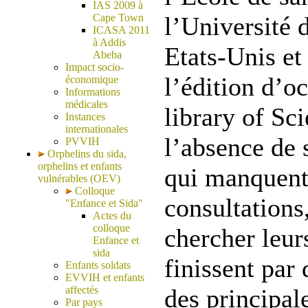
IAS 2009 à
Cape Town
l’Université 
ICASA 2011
à Addis
Etats-Unis et
Abeba
Impact socio-
l’édition d’o
économique
Informations
médicales
library of Sci
Instances
internationales
l’absence de s
PVVIH
Orphelins du sida,
orphelins et enfants
qui manquent
vulnérables (OEV)
Colloque
consultations
"Enfance et Sida"
Actes du
colloque
chercher leu
Enfance et
sida
finissent par 
Enfants soldats
EVVIH et enfants
affectés
des principal
Par pays