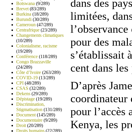
dans des pays
Botswana
(9/289)
Brevet
(83/289)
limitées, dan
Burkina
(18/289)
Burundi
(30/289)
Cameroun
(47/289)
l’observance 
Centrafrique
(23/289)
Changements climatiques
pour des mal
(10/289)
Colonialisme, racisme
(19/289)
s’établissait 
Conférence
(118/289)
Congo Brazzaville
cent dans les
(24/289)
Côte d’Ivoire
(263/289)
COVID-19
(13/289)
D’après Jam
CPI
(48/289)
CSAS
(32/289)
Dekens
(29/289)
coordinateu
Dépistage
(19/289)
Discrimination,
pour l’accès 
Stigmatisation
(131/289)
Document
(145/289)
Documentaire
(9/289)
Kenya, les p
Droit
(20/289)
Droits humains
(22/289)