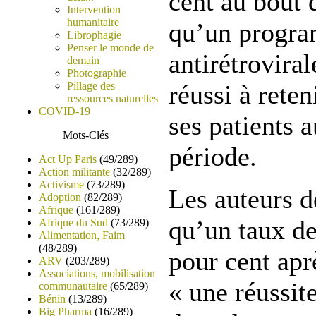
cent au bout 
Intervention
humanitaire
qu’un progra
Librophagie
Penser le monde de
antirétrovira
demain
Photographie
Pillage des
réussi à reten
ressources naturelles
COVID-19
ses patients 
Mots-Clés
période.
Act Up Paris
(49/289)
Action militante
(32/289)
Activisme
(73/289)
Les auteurs d
Adoption
(82/289)
Afrique
(161/289)
qu’un taux de
Afrique du Sud
(73/289)
Alimentation, Faim
(48/289)
pour cent apr
ARV
(203/289)
Associations, mobilisation
« une réussit
communautaire
(65/289)
Bénin
(13/289)
Big Pharma
(16/289)