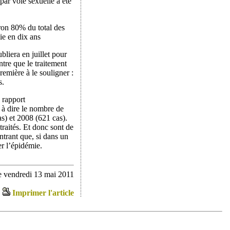
par voie sexuelle a été
iron 80% du total des
ie en dix ans
bliera en juillet pour
ontre que le traitement
première à le souligner :
s.
 rapport
 à dire le nombre de
s) et 2008 (621 cas).
traités. Et donc sont de
trant que, si dans un
er l’épidémie.
e vendredi 13 mai 2011
Imprimer l'article