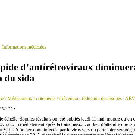
>
Informations médicales
pide d’antirétroviraux diminuera
n du sida
ne
/ Médicament, Traitements
/ Prévention, réduction des risques
/ AR
.05.11 •
e échelle, dont les résultats ont été publiés jeudi 11 mai, montre qu’e
troviraux immédiatement après la transmission, au lieu d’attendre que la
du
VIH
d’une personne infectée par le virus vers un partenaire séronégati