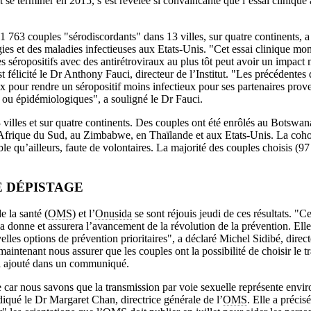
t se terminer en 2015, s’est révélée si convaincante que l’essai clinique 
1 763 couples "sérodiscordants" dans 13 villes, sur quatre continents, a
ergies et des maladies infectieuses aux Etats-Unis. "Cet essai clinique mo
s séropositifs avec des antirétroviraux au plus tôt peut avoir un impact 
est félicité le Dr Anthony Fauci, directeur de l’Institut. "Les précédente
aux pour rendre un séropositif moins infectieux pour ses partenaires pro
 ou épidémiologiques", a souligné le Dr Fauci.
 villes et sur quatre continents. Des couples ont été enrôlés au Botswana
frique du Sud, au Zimbabwe, en Thaïlande et aux Etats-Unis. La cohort
ble qu’ailleurs, faute de volontaires. La majorité des couples choisis (97
 DÉPISTAGE
 la santé (
OMS
) et l’
Onusida
se sont réjouis jeudi de ces résultats. "Ce
 donne et assurera l’avancement de la révolution de la prévention. Elle 
lles options de prévention prioritaires", a déclaré Michel Sidibé, direct
aintenant nous assurer que les couples ont la possibilité de choisir le t
t-il ajouté dans un communiqué.
e car nous savons que la transmission par voie sexuelle représente envir
diqué le Dr Margaret Chan, directrice générale de l’
OMS
. Elle a précis