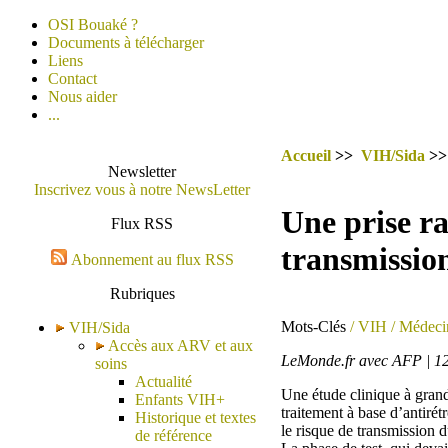
OSI Bouaké ?
Documents à télécharger
Liens
Contact
Nous aider
...
Accueil
>>
VIH/Sida
>
Newsletter
Inscrivez vous à notre NewsLetter
Une prise ra
Flux RSS
transmissio
Abonnement au flux RSS
Rubriques
Mots-Clés
/ VIH
/ Médeci
VIH/Sida
Accès aux ARV et aux
LeMonde.fr avec AFP | 12
soins
Actualité
Une étude clinique à grand
Enfants VIH+
traitement à base d’antiré
Historique et textes
le risque de transmission 
de référence