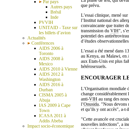
La phase de test, qui devai
Par pays
que prévu.
Autres pays
Brésil
L’essai clinique, mené sur 
Inde
l’Institut national des all
PVVIH
convaincante que traiter de
UNITAID - Taxe sur
transmission du
VIH
", s’
les billets d’avion
potentiel des antirétrovir
Actualités
d’études observationnelles
Conférences
AIDS 2006 à
L’essai a été mené dans 13
Toronto
au Kenya, au Malawi, en A
AIDS 2008 à
aux Etats-Unis est plus fai
Mexico
hétérosexuels.
AIDS 2010 à Vienne
AIDS 2012 à
ENCOURAGER LE
Washington
AIDS 2016 à
L’Organisation mondiale de
Durban
change considérablement la
CISMA 2005 à
anti-
VIH
au rang des nouve
Abuja
l’
Onusida
. "Nous devons m
IAS 2009 à Cape
et qu’ils y ont accès", a-
Town
ICASA 2011 à
"Cette avancée est crucial
Addis Abeba
nouvelles infections", a in
Impact socio-économique