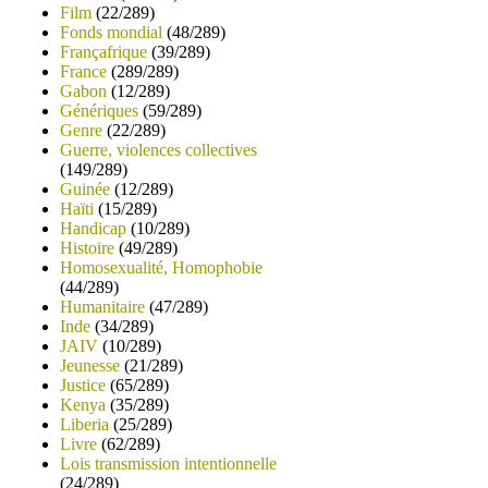
Film
(22/289)
Fonds mondial
(48/289)
Françafrique
(39/289)
France
(289/289)
Gabon
(12/289)
Génériques
(59/289)
Genre
(22/289)
Guerre, violences collectives
(149/289)
Guinée
(12/289)
Haïti
(15/289)
Handicap
(10/289)
Histoire
(49/289)
Homosexualité, Homophobie
(44/289)
Humanitaire
(47/289)
Inde
(34/289)
JAIV
(10/289)
Jeunesse
(21/289)
Justice
(65/289)
Kenya
(35/289)
Liberia
(25/289)
Livre
(62/289)
Lois transmission intentionnelle
(24/289)