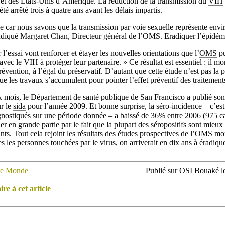
 et des États-Unis d’Amérique. La réduction de la transmission du
VIH
été arrêté trois à quatre ans avant les délais impartis.
le car nous savons que la transmission par voie sexuelle représente env
indiqué Margaret Chan, Directeur général de l’
OMS
. Eradiquer l’épidém
 l’essai vont renforcer et étayer les nouvelles orientations que l’
OMS
pu
 avec le
VIH
à protéger leur partenaire. » Ce résultat est essentiel : il m
prévention, à l’égal du préservatif. D’autant que cette étude n’est pas la 
que les travaux s’accumulent pour pointer l’effet préventif des traitement
ux mois, le Département de santé publique de San Francisco a publié son
r le
sida
pour l’année 2009. Et bonne surprise, la séro-incidence – c’est
nostiqués sur une période donnée – a baissé de 36% entre 2006 (975 ca
er en grande partie par le fait que la plupart des séropositifs sont mieux 
. Tout cela rejoint les résultats des études prospectives de l’
OMS
mon
es les personnes touchées par le virus, on arriverait en dix ans à éradiqu
e Monde
Publié sur OSI Bouaké l
e à cet article