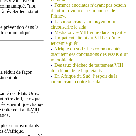
onnes vivant avec le
Femmes enceintes n’ayant pas besoin
 le communiqué, "non
d’antirétroviraux : les réponses de
 à révéler leur statut
Primeva
La circoncision, un moyen pour
circonscrire le sida
de prévention dans la
Mediator : le VIH entre dans la partie
re le communiqué.
Un patient atteint du VIH et d’une
leucémie guéri
Afrique du sud : Les communautés
discutent des conclusions des essais d’un
microbicide
Des taux d’échec de traitement VIH
deuxième ligne inquiétants
da réduit de façon
En Afrique du Sud, l’espoir de la
siment plus
circoncision contre le sida
santé des États-Unis.
irétroviral, le risque
rcée scientifique change
 traitement anti-
VIH
sida
.
uples sérodiscordants
res d’Afrique,