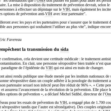
r" les orientations que l’
OMS
doit publier en juillet pour aider les pers
naire. La mise à disposition du traitement de prévention devrait, selon
ersonnes à effectuer un dépistage sur le
VIH
, mais également les inciter
es options de prévention anti-
VIH
avec leur partenaire".
lleront avec les pays et les partenaires pour s’assurer que le traitement 
ible aux personnes qui souhaitent l’utiliser au plus vite", indique enco
 Eric Favereau
 empêchent la transmission du
sida
confirmation, cela devient une certitude médicale : le traitement antisi
contamination. En clair, une personne séropositive bien traitée n’est qua
le paradigme de l’épidémie du
VIH
qui est ainsi en train de changer.
nt ainsi rendu publique une étude menée par les instituts nationaux de 
sonne séropositive dans un couple adhère à la posologie du traitement ant
 son partenaire sexuel non infecté peut être réduit de 96% ». « Cette pe
t assurera l’avancement de la révolution de la prévention. Elle place le
les options de prévention », a déclaré Michel Sidibé, directeur de l’
Onu
Réseau pour les essais de prévention du
VIH
, a engagé plus de 1.700 co
 séropositive tandis que l’autre est séronégative). Des couples originai