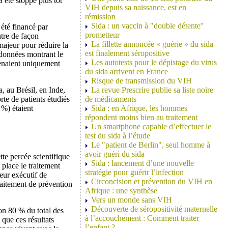
a été stoppé plus tôt
VIH depuis sa naissance, est en
rémission
Sida : un vaccin à "double détente"
 été financé par
prometteur
ntre de façon
La fillette annoncée « guérie » du sida
majeur pour réduire la
est finalement séropositive
s données montrant le
Les autotests pour le dépistage du virus
venaient uniquement
du sida arrivent en France
Risque de transmission du VIH
, au Brésil, en Inde,
La revue Prescrire publie sa liste noire
e de patients étudiés
de médicaments
 %) étaient
Sida : en Afrique, les hommes
répondent moins bien au traitement
Un smartphone capable d’effectuer le
test du sida à l’étude
Le "patient de Berlin", seul homme à
avoir guéri du sida
tte percée scientifique
Sida : lancement d’une nouvelle
place le traitement
stratégie pour guérir l’infection
eur exécutif de
Circoncision et prévention du VIH en
raitement de prévention
Afrique : une synthèse
Vers un monde sans VIH
Découverte de séropositivité maternelle
on 80 % du total des
à l’accouchement : Comment traiter
é que ces résultats
l’enfant ?