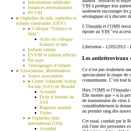
allaient "renforcer et étaye
Informations médicales
VIH
à protéger leur parte
Instances internationales
seulement encourager les p
PVVIH
sérologique et à discuter d
Orphelins du sida, orphelins et
enfants vulnérables (OEV)
L’
Onusida
et l’
OMS
travai
Colloque "Enfance et
riposte au
VIH
"est access
Sida"
Actes du colloque
Enfance et sida
Libération - 12/05/2011 -
Enfants soldats
EVVIH et enfants affectés
Les antirétroviraux
Par pays
Témoignages d’enfants
Ce n’est pas seulement une 
Associations, Mobilisations
spectaculaire le risque de 
Autres associations
contaminante. C’est tout 
Centre Solidarité Action
Sociale (SAS) de Bouaké
Hier, l’
OMS
et l’
Onusida
o
Actualité
Elle montre que « si la per
Fiche d’identité du
de transmission du virus à
SAS
considérablement la donne e
Rapports annuels
au premier rang des nouvel
Visites
Orphelins Sida
Cet essai, conduit par le 
International (OSI)
(où l’une des personnes est
Actualité