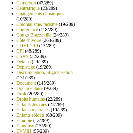
Cameroun
(47/289)
Centrafrique
(23/289)
Changements climatiques
(10/289)
Colonialisme, racisme
(19/289)
Conférence
(118/289)
Congo Brazzaville
(24/289)
Côte d’Ivoire
(263/289)
COVID-19
(13/289)
CPI
(48/289)
CSAS
(32/289)
Dekens
(29/289)
Dépistage
(19/289)
Discrimination, Stigmatisation
(131/289)
Document
(145/289)
Documentaire
(9/289)
Droit
(20/289)
Droits humains
(22/289)
Enfants des rues
(21/289)
Enfants maltraités
(10/289)
Enfants soldats
(68/289)
Ethiopie
(12/289)
Ethnopsy
(15/289)
EVVIH
(55/289)