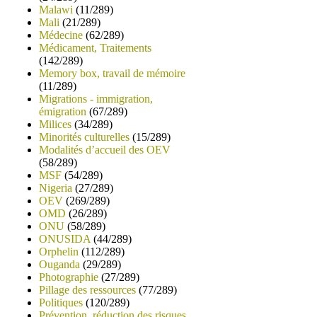
Malawi
(11/289)
Mali
(21/289)
Médecine
(62/289)
Médicament, Traitements
(142/289)
Memory box, travail de mémoire
(11/289)
Migrations - immigration,
émigration
(67/289)
Milices
(34/289)
Minorités culturelles
(15/289)
Modalités d’accueil des OEV
(58/289)
MSF
(54/289)
Nigeria
(27/289)
OEV
(269/289)
OMD
(26/289)
ONU
(58/289)
ONUSIDA
(44/289)
Orphelin
(112/289)
Ouganda
(29/289)
Photographie
(27/289)
Pillage des ressources
(77/289)
Politiques
(120/289)
Prévention, réduction des risques