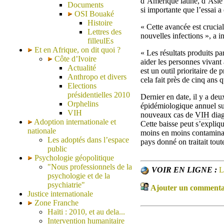
d’Amérique latine, d’Asie
Documents
si importante que l’essai a 
OSI Bouaké
Histoire
« Cette avancée est crucia
Lettres des
nouvelles infections », a 
filleulEs
Et en Afrique, on dit quoi ?
« Les résultats produits par
Côte d’Ivoire
aider les personnes vivant
Actualité
est un outil prioritaire de 
Anthropo et divers
cela fait près de cinq ans 
Elections
présidentielles 2010
Dernier en date, il y a de
Orphelins
épidémiologique annuel su
VIH
nouveaux cas de
VIH
diag
Adoption internationale et
Cette baisse peut s’expliqu
nationale
moins en moins contaminants
Les adoptés dans l’espace
pays donné on traitait tout
public
Psychologie géopolitique
"Nous professionnels de la
VOIR EN LIGNE :
L
psychologie et de la
psychiatrie"
Ajouter un commentair
Justice internationale
Zone Franche
Haïti : 2010, et au dela...
Intervention humanitaire