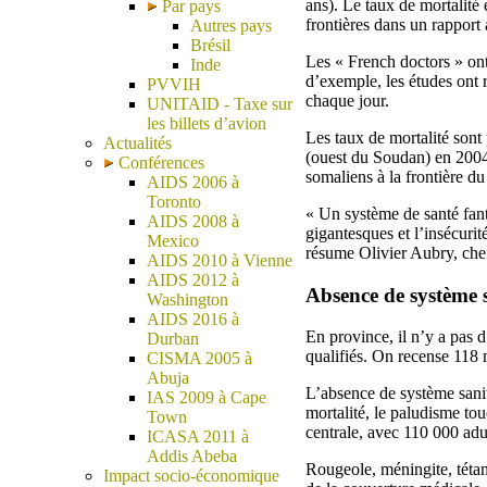
ans). Le taux de mortalité 
Par pays
frontières dans un rapport 
Autres pays
Brésil
Les « French doctors » ont
Inde
d’exemple, les études ont 
PVVIH
chaque jour.
UNITAID - Taxe sur
les billets d’avion
Les taux de mortalité sont 
Actualités
(ouest du Soudan) en 2004,
Conférences
somaliens à la frontière du
AIDS 2006 à
Toronto
« Un système de santé fantô
AIDS 2008 à
gigantesques et l’insécurit
Mexico
résume Olivier Aubry, che
AIDS 2010 à Vienne
AIDS 2012 à
Absence de système s
Washington
AIDS 2016 à
En province, il n’y a pas 
Durban
qualifiés. On recense 118 
CISMA 2005 à
Abuja
L’absence de système sanit
IAS 2009 à Cape
mortalité, le paludisme to
Town
centrale, avec 110 000 adu
ICASA 2011 à
Addis Abeba
Rougeole, méningite, tétano
Impact socio-économique