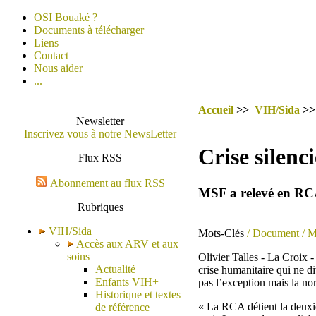
OSI Bouaké ?
Documents à télécharger
Liens
Contact
Nous aider
...
Accueil
>>
VIH/Sida
>
Newsletter
Inscrivez vous à notre NewsLetter
Crise silenc
Flux RSS
Abonnement au flux RSS
MSF a relevé en RCA 
Rubriques
VIH/Sida
Mots-Clés
/ Document
/ 
Accès aux ARV et aux
soins
Olivier Talles - La Croix 
Actualité
crise humanitaire qui ne d
Enfants VIH+
pas l’exception mais la no
Historique et textes
« La RCA détient la deuxi
de référence