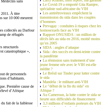
Larry Kramer, mon repère, ma garantie
it Médecins sans
Le Covid-19 a emporté Gita Ramjee,
spécialiste sud-africaine du VIH
Les antirétroviraux empêchent la
 2011. À titre
transmission du sida dans les couples
ans sur 10 000 meurent
d’hommes
Prevagay : conduites à risques chez les
res collectés au Darfour
homosexuels face au VIH
camp de réfugiés
Rapport ONUSIDA : un million de
décès liés au sida en 2016, moitié moins
qu’en 2005
s structurels
SIDA : angles d’attaque
est catastrophique »,
Sida : des succès en demi-teinte contre
la pandémie
La rémission sans traitement d’une
jeune femme née avec le VIH est-elle
inédite ?
Le Brésil sur Tinder pour lutter contre
tout de personnels
le sida
ions d’habitants.
Mandela : le militant anti-VIH
Le "début de la fin du sida" en
ique. Première cause de
Afrique ?
s élevé d’Afrique
Au Cameroun, la lutte contre le sida se
heurte aux difficultés de financement
du fait de la faiblesse
3,3 millions d’enfants porteurs du VIH