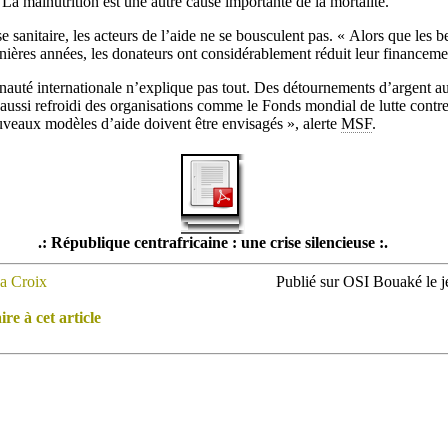
La malnutrition est une autre cause importante de la mortalité.
e sanitaire, les acteurs de l’aide ne se bousculent pas. « Alors que les be
ières années, les donateurs ont considérablement réduit leur financemen
auté internationale n’explique pas tout. Des détournements d’argent au
t aussi refroidi des organisations comme le Fonds mondial de lutte contr
uveaux modèles d’aide doivent être envisagés », alerte
MSF
.
.: République centrafricaine : une crise silencieuse :.
a Croix
Publié sur OSI Bouaké le 
e à cet article