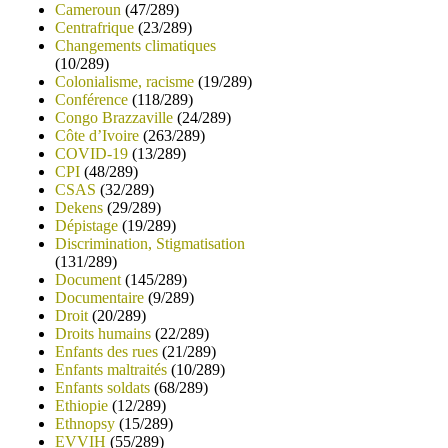
Cameroun
(47/289)
Centrafrique
(23/289)
Changements climatiques
(10/289)
Colonialisme, racisme
(19/289)
Conférence
(118/289)
Congo Brazzaville
(24/289)
Côte d’Ivoire
(263/289)
COVID-19
(13/289)
CPI
(48/289)
CSAS
(32/289)
Dekens
(29/289)
Dépistage
(19/289)
Discrimination, Stigmatisation
(131/289)
Document
(145/289)
Documentaire
(9/289)
Droit
(20/289)
Droits humains
(22/289)
Enfants des rues
(21/289)
Enfants maltraités
(10/289)
Enfants soldats
(68/289)
Ethiopie
(12/289)
Ethnopsy
(15/289)
EVVIH
(55/289)