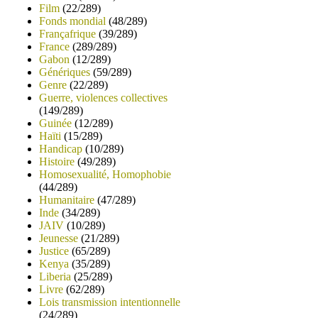
Film
(22/289)
Fonds mondial
(48/289)
Françafrique
(39/289)
France
(289/289)
Gabon
(12/289)
Génériques
(59/289)
Genre
(22/289)
Guerre, violences collectives
(149/289)
Guinée
(12/289)
Haïti
(15/289)
Handicap
(10/289)
Histoire
(49/289)
Homosexualité, Homophobie
(44/289)
Humanitaire
(47/289)
Inde
(34/289)
JAIV
(10/289)
Jeunesse
(21/289)
Justice
(65/289)
Kenya
(35/289)
Liberia
(25/289)
Livre
(62/289)
Lois transmission intentionnelle
(24/289)