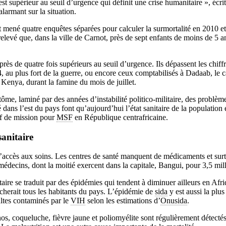
est supérieur au seuil d’urgence qui définit une crise humanitaire », écr
alarmant sur la situation.
 mené quatre enquêtes séparées pour calculer la surmortalité en 2010 et
relevé que, dans la ville de Carnot, près de sept enfants de moins de 5 
près de quatre fois supérieurs au seuil d’urgence. Ils dépassent les chiff
 au plus fort de la guerre, ou encore ceux comptabilisés à Dadaab, le 
 Kenya, durant la famine du mois de juillet.
me, laminé par des années d’instabilité politico-militaire, des problème
é dans l’est du pays font qu’aujourd’hui l’état sanitaire de la population 
f de mission pour
MSF
en République centrafricaine.
anitaire
d’accès aux soins. Les centres de santé manquent de médicaments et sur
médecins, dont la moitié exercent dans la capitale, Bangui, pour 3,5 mill
aire se traduit par des épidémies qui tendent à diminuer ailleurs en Afr
ucherait tous les habitants du pays. L’épidémie de
sida
y est aussi la plu
ltes contaminés par le
VIH
selon les estimations d’
Onusida
.
s, coqueluche, fièvre jaune et poliomyélite sont régulièrement détectés 