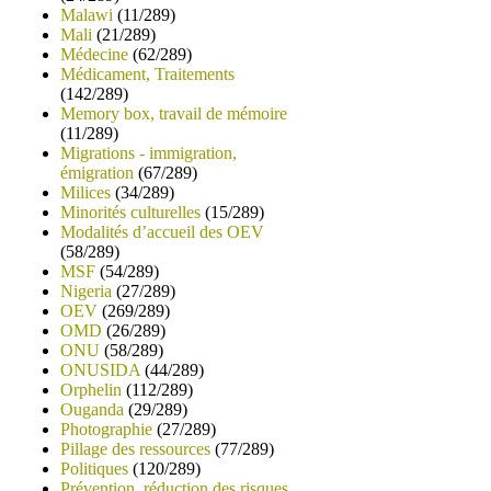
Malawi
(11/289)
Mali
(21/289)
Médecine
(62/289)
Médicament, Traitements
(142/289)
Memory box, travail de mémoire
(11/289)
Migrations - immigration,
émigration
(67/289)
Milices
(34/289)
Minorités culturelles
(15/289)
Modalités d’accueil des OEV
(58/289)
MSF
(54/289)
Nigeria
(27/289)
OEV
(269/289)
OMD
(26/289)
ONU
(58/289)
ONUSIDA
(44/289)
Orphelin
(112/289)
Ouganda
(29/289)
Photographie
(27/289)
Pillage des ressources
(77/289)
Politiques
(120/289)
Prévention, réduction des risques