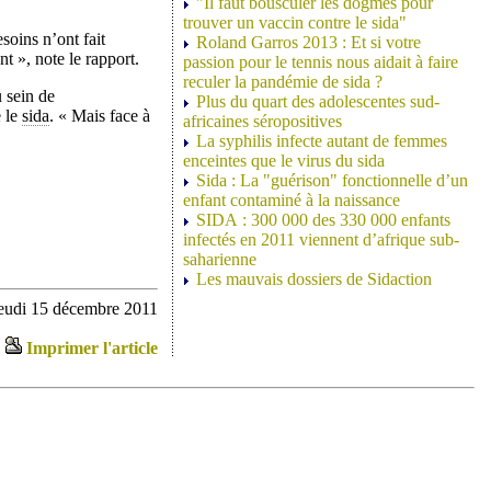
"Il faut bousculer les dogmes pour
trouver un vaccin contre le sida"
soins n’ont fait
Roland Garros 2013 : Et si votre
t », note le rapport.
passion pour le tennis nous aidait à faire
reculer la pandémie de sida ?
 sein de
Plus du quart des adolescentes sud-
e le
sida
. « Mais face à
africaines séropositives
La syphilis infecte autant de femmes
enceintes que le virus du sida
Sida : La "guérison" fonctionnelle d’un
enfant contaminé à la naissance
SIDA : 300 000 des 330 000 enfants
infectés en 2011 viennent d’afrique sub-
saharienne
Les mauvais dossiers de Sidaction
jeudi 15 décembre 2011
Imprimer l'article