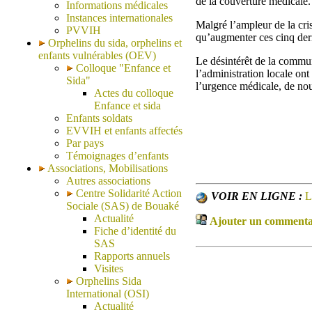
de la couverture médicale. 
Informations médicales
Instances internationales
Malgré l’ampleur de la cris
PVVIH
qu’augmenter ces cinq dern
Orphelins du sida, orphelins et
enfants vulnérables (OEV)
Le désintérêt de la commun
Colloque "Enfance et
l’administration locale on
Sida"
l’urgence médicale, de no
Actes du colloque
Enfance et sida
Enfants soldats
EVVIH et enfants affectés
Par pays
Témoignages d’enfants
Associations, Mobilisations
Autres associations
Centre Solidarité Action
VOIR EN LIGNE :
L
Sociale (SAS) de Bouaké
Actualité
Ajouter un commentair
Fiche d’identité du
SAS
Rapports annuels
Visites
Orphelins Sida
International (OSI)
Actualité