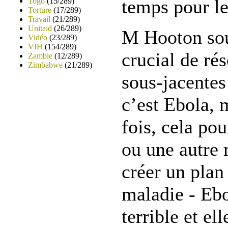
temps pour le
Togo
(15/289)
Torture
(17/289)
Travail
(21/289)
Unitaid
(26/289)
M Hooton soul
Vidéo
(23/289)
VIH
(154/289)
crucial de rés
Zambie
(12/289)
Zimbabwe
(21/289)
sous-jacentes 
c’est Ebola, 
fois, cela po
ou une autre 
créer un plan
maladie - Ebo
terrible et el