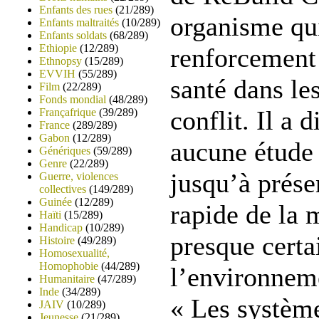
Enfants des rues
(21/289)
organisme qui
Enfants maltraités
(10/289)
Enfants soldats
(68/289)
Ethiopie
(12/289)
renforcement
Ethnopsy
(15/289)
EVVIH
(55/289)
santé dans le
Film
(22/289)
Fonds mondial
(48/289)
conflit. Il a 
Françafrique
(39/289)
France
(289/289)
Gabon
(12/289)
aucune étude 
Génériques
(59/289)
Genre
(22/289)
jusqu’à prése
Guerre, violences
collectives
(149/289)
Guinée
(12/289)
rapide de la 
Haïti
(15/289)
Handicap
(10/289)
presque certa
Histoire
(49/289)
Homosexualité,
Homophobie
(44/289)
l’environneme
Humanitaire
(47/289)
Inde
(34/289)
« Les systèm
JAIV
(10/289)
Jeunesse
(21/289)