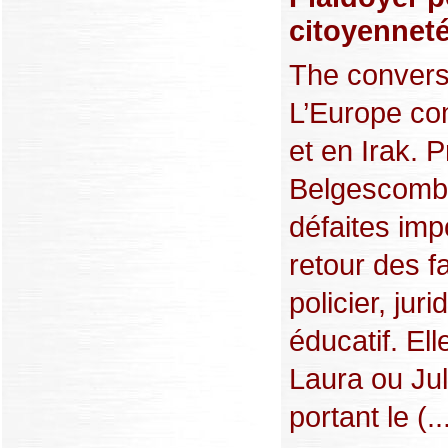
citoyennet
The conversa
L’Europe com
et en Irak. 
Belgescomba
défaites impo
retour des f
policier, jur
éducatif. El
Laura ou Ju
portant le (..