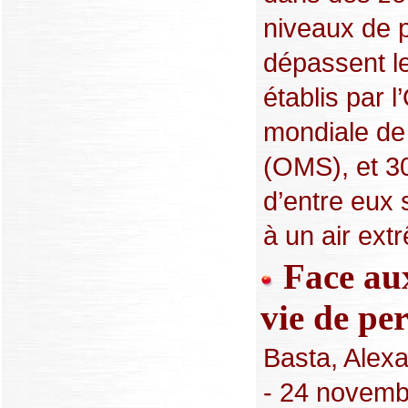
niveaux de p
dépassent l
établis par l
mondiale de 
(OMS), et 30
d’entre eux 
à un air ext
Face aux
vie de pe
Basta, Alex
- 24 novemb