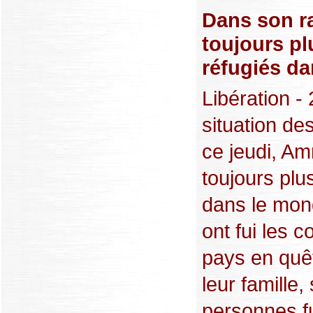
Dans son ra
toujours pl
réfugiés d
Libération -
situation de
ce jeudi, Am
toujours plu
dans le mond
ont fui les c
pays en quêt
leur famille
personnes fu