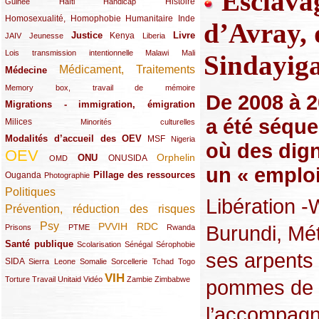
Esclavag
(12/289)
(15/289)
(10/289)
(49/289)
Histoire
Guinée
Haïti
Handicap
Homosexualité, Homophobie
(44/289)
(47/289)
(34/289)
Humanitaire
Inde
d’Avray, 
Justice
Livre
(10/289)
(21/289)
(65/289)
(35/289)
(25/289)
(62/289)
Kenya
JAIV
Jeunesse
Liberia
(24/289)
(11/289)
(21/289)
Lois transmission intentionnelle
Malawi
Mali
Sindayig
Médicament, Traitements
Médecine
(62/289)
(142/289)
(11/289)
Memory box, travail de mémoire
De 2008 à 
Migrations - immigration, émigration
(67/289)
a été séque
Milices
(34/289)
(15/289)
Minorités culturelles
Modalités d’accueil des OEV
(58/289)
(54/289)
(27/289)
MSF
Nigeria
où des dign
OEV
(269/289)
(26/289)
(58/289)
(44/289)
(112/289)
Orphelin
ONU
ONUSIDA
OMD
un « emploi 
Pillage des ressources
Ouganda
(29/289)
(27/289)
(77/289)
Photographie
Politiques
(120/289)
Libération 
Prévention, réduction des risques
(131/289)
Psy
PVVIH
RDC
Burundi, Mét
(22/289)
(119/289)
(12/289)
(111/289)
(104/289)
(23/289)
Prisons
PTME
Rwanda
Santé publique
(59/289)
(9/289)
(13/289)
(19/289)
Scolarisation
Sénégal
Sérophobie
ses arpents 
SIDA
(29/289)
(13/289)
(12/289)
(19/289)
(10/289)
(15/289)
Sierra Leone
Somalie
Sorcellerie
Tchad
Togo
VIH
(17/289)
(21/289)
(26/289)
(23/289)
(154/289)
(12/289)
(21/289)
Torture
Travail
Unitaid
Vidéo
Zambie
Zimbabwe
pommes de t
l’accompagna