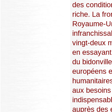
des conditio
riche. La fro
Royaume-Un
infranchissa
vingt-deux m
en essayant 
du bidonville
européens e
humanitaires
aux besoins 
indispensabl
auprès des e