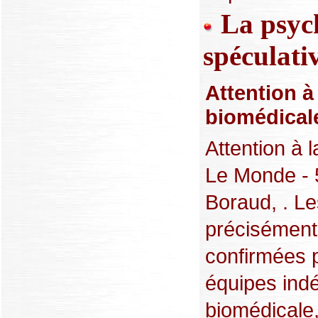
La psych
spéculati
Attention à
biomédical
Attention à 
Le Monde - 
Boraud, . Le
précisément,
confirmées p
équipes ind
biomédicale,