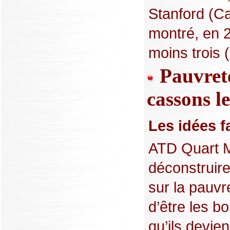
Stanford (Ca
montré, en 
moins trois (.
Pauvreté
cassons le
Les idées fa
ATD Quart M
déconstruir
sur la pauvr
d’être les b
qu’ils devie