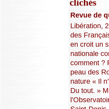
clichés
Revue de qu
Libération, 
des Français
en croit un
nationale co
comment ? Re
peau des Ro
nature « Il
Du tout. » 
l’Observato
Saint-Denis 