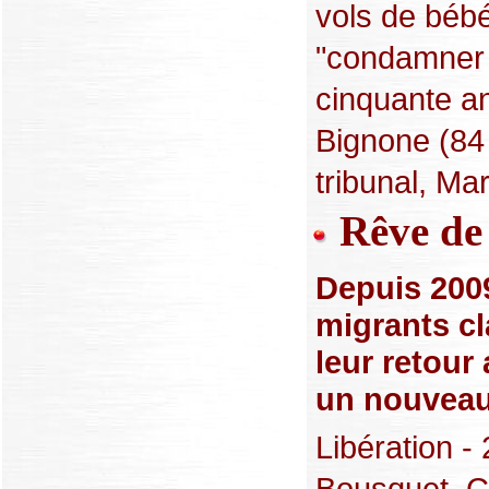
vols de bébé
"condamner l
cinquante an
Bignone (84 
tribunal, Mar
Rêve de 
Depuis 200
migrants cl
leur retour
un nouveau 
Libération -
Bousquet, C