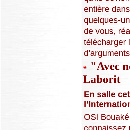
entière dans
quelques-une
de vous, réa
télécharger 
d’arguments !
"Avec no
Laborit
En salle ce
l’Internatio
OSI Bouaké, 
connaissez p