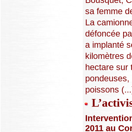
sa femme de
La camionnet
défoncée pa
a implanté s
kilomètres d
hectare sur t
pondeuses, l
poissons (...
L’activis
Interventio
2011 au Con