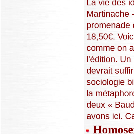
La vie des id
Martinache -
promenade d
18,50€. Voic
comme on a 
l’édition. U
devrait suffi
sociologie b
la métaphore
deux « Baude
avons ici. Ca
Homosexu