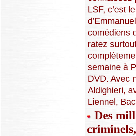
LSF, c’est l
d’Emmanuell
comédiens de
ratez surto
complètement
semaine à Pa
DVD. Avec no
Aldighieri, 
Liennel, Bach
Des mill
criminels