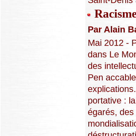
Racisme 
Par Alain B
Mai 2012 - P
dans Le Mond
des intellec
Pen accable
explications
portative : 
égarés, des 
mondialisatio
déstructurati