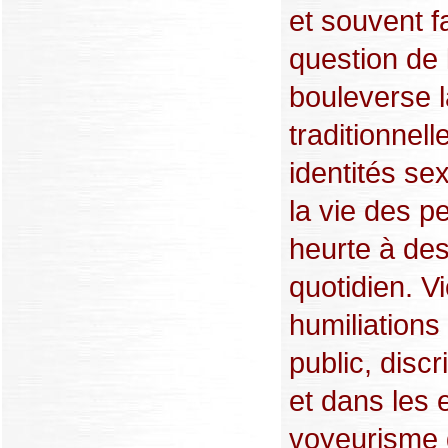
et souvent f
question de 
bouleverse l
traditionnel
identités se
la vie des p
heurte à des 
quotidien. V
humiliations
public, discr
et dans les 
voyeurisme 