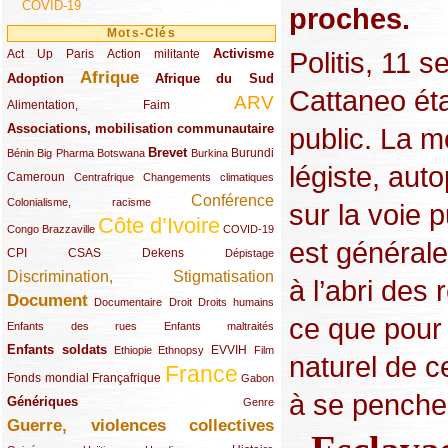
COVID-19
proches.
Mots-Clés
Politis, 11 
Activisme
Act Up Paris
(49/289)
(32/289)
(73/289)
Action militante
Afrique
Adoption
(82/289)
(161/289)
(73/289)
Afrique du Sud
Cattaneo éta
ARV
(48/289)
(203/289)
Alimentation, Faim
Associations, mobilisation communautaire
public. La m
(65/289)
Brevet
(13/289)
(16/289)
(9/289)
(83/289)
(18/289)
(30/289)
Burundi
Bénin
Big Pharma
Botswana
Burkina
légiste, au
Cameroun
(47/289)
(23/289)
(10/289)
Centrafrique
Changements climatiques
Conférence
(19/289)
(118/289)
Colonialisme, racisme
sur la voie 
Côte d’Ivoire
(24/289)
(263/289)
(13/289)
Congo Brazzaville
COVID-19
est général
CPI
(48/289)
(32/289)
(29/289)
(19/289)
CSAS
Dekens
Dépistage
Discrimination, Stigmatisation
(131/289)
à l’abri des
Document
(145/289)
(9/289)
(20/289)
(22/289)
Documentaire
Droit
Droits humains
ce que pour 
(21/289)
(10/289)
Enfants des rues
Enfants maltraités
Enfants soldats
(68/289)
(12/289)
(15/289)
(55/289)
(22/289)
EVVIH
Ethiopie
Ethnopsy
Film
naturel de c
France
(48/289)
(39/289)
(289/289)
(12/289)
Fonds mondial
Françafrique
Gabon
à se pencher 
Génériques
(59/289)
(22/289)
Genre
Guerre, violences collectives
(149/289)