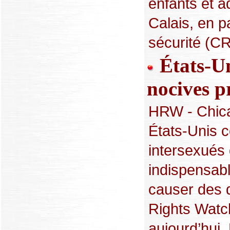
enfants et a
Calais, en p
sécurité (CRS
États-Un
nocives p
HRW - Chica
États-Unis c
intersexués 
indispensabl
causer des
Rights Watch
aujourd’hui.