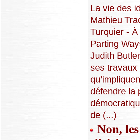
La vie des i
Mathieu Trac
Turquier - À 
Parting Ways
Judith Butle
ses travaux 
qu’impliquen
défendre la 
démocratique
de (...)
Non, les