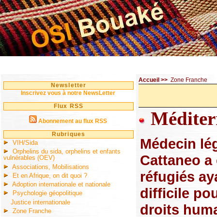
Accueil
>>
Zone Franche
Newsletter
Inscrivez vous à notre NewsLetter
Flux RSS
Méditerr
Abonnement au flux RSS
Rubriques
Médecin lég
VIH/Sida
Orphelins du sida, orphelins et enfants
Cattaneo a 
vulnérables (OEV)
Associations, Mobilisations
réfugiés ay
Et en Afrique, on dit quoi ?
Adoption internationale et nationale
difficile p
Psychologie géopolitique
Justice internationale
droits huma
Zone Franche