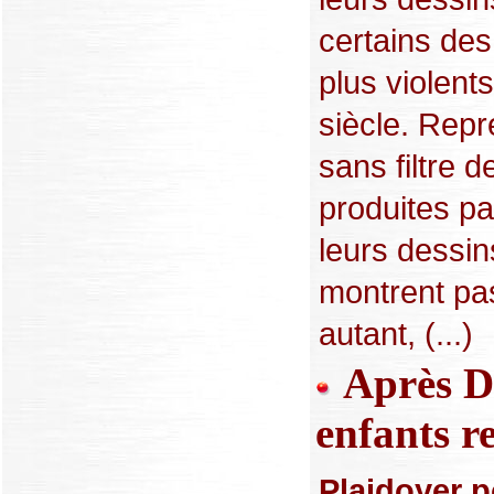
certains des 
plus violent
siècle. Repr
sans filtre 
produites pa
leurs dessin
montrent pa
autant, (...)
Après Da
enfants r
Plaidoyer p