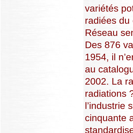
variétés po
radiées du 
Réseau se
Des 876 var
1954, il n’
au catalogu
2002. La r
radiations 
l’industrie
cinquante 
standardis