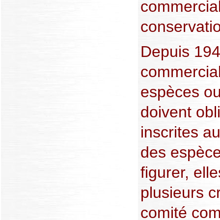
commercial
conservati
Depuis 194
commerciali
espèces ou
doivent obl
inscrites au
des espèces
figurer, ell
plusieurs c
comité co