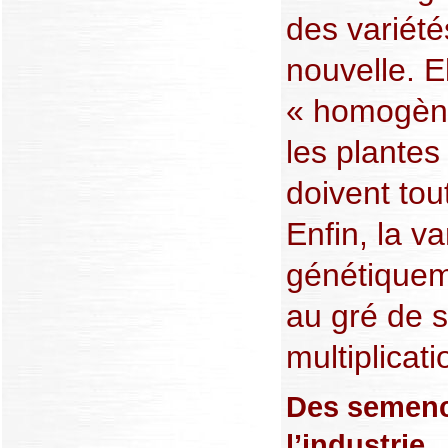
des variété
nouvelle. El
« homogène
les plante
doivent tou
Enfin, la va
génétiquem
au gré de 
multiplicati
Des semenc
l’industrie