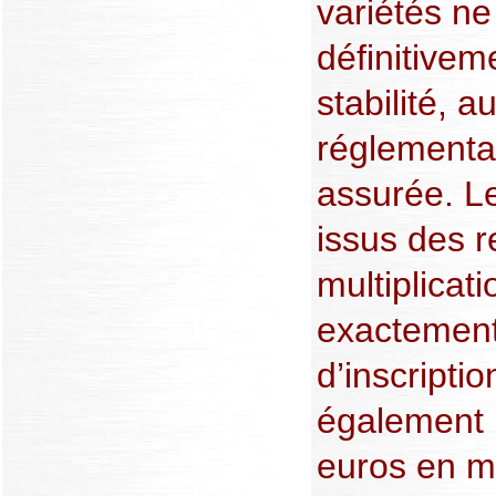
variétés ne
définitivem
stabilité, a
réglementat
assurée. Les
issus des r
multiplicat
exactement
d’inscripti
également p
euros en 