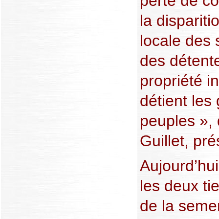
perte de c
la disparit
locale des 
des détente
propriété in
détient les
peuples »,
Guillet, pr
Aujourd’hui
les deux t
de la seme