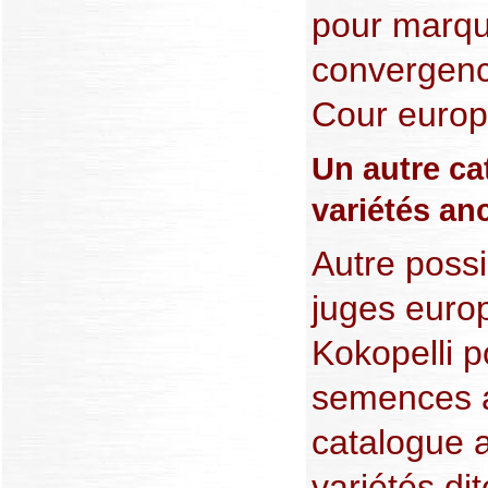
pour marqu
convergenc
Cour europ
Un autre ca
variétés an
Autre possib
juges europ
Kokopelli p
semences 
catalogue 
variétés di