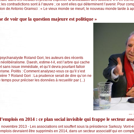
t les contradictions sont à l’œuvre ; ce sont elles qui déterminent l’avenir. Pour com
tation de Antonio Gramsci : « Le vieux monde se meurt, le nouveau monde tarde à ap
de voir que la question majeure est politique »
le psychanalyste Roland Gori, les auteurs des récents
néolibéralisme. Daesh, estime-t-il, est l’arbre qui cache
t sans issue immédiate, et qu’il devra pourtant falloir
orisme. Politis : Comment analysez-vous ce qu’il s’est
ière ? Roland Gori : La prudence serait de dire qu’on ne
 temps pour préciser les données à recueillir par (...)
...
emplois en 2014 : ce plan social invisible qui frappe le secteur asso
 novembre 2013 - Les associations ont souffert sous la présidence Sarkozy. Vont-el
mplois devraient être supprimés en 2014, dans un secteur associatif qui en compte