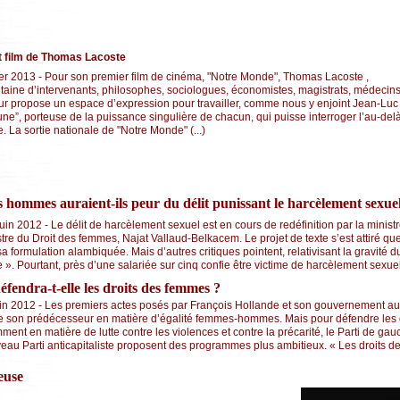
nt film de Thomas Lacoste
er 2013 - Pour son premier film de cinéma, "Notre Monde", Thomas Lacoste ,
aine d’intervenants, philosophes, sociologues, économistes, magistrats, médecins
 leur propose un espace d’expression pour travailler, comme nous y enjoint Jean-Luc
”, porteuse de la puissance singulière de chacun, qui puisse interroger l’au-del
e. La sortie nationale de "Notre Monde" (...)
es hommes auraient-ils peur du délit punissant le harcèlement sexue
in 2012 - Le délit de harcèlement sexuel est en cours de redéfinition par la ministr
istre du Droit des femmes, Najat Vallaud-Belkacem. Le projet de texte s’est attiré q
sa formulation alambiquée. Mais d’autres critiques pointent, relativisant la gravité
». Pourtant, près d’une salariée sur cinq confie être victime de harcèlement sexuel 
fendra-t-elle les droits des femmes ?
uin 2012 - Les premiers actes posés par François Hollande et son gouvernement a
que son prédécesseur en matière d’égalité femmes-hommes. Mais pour défendre les 
ment en matière de lutte contre les violences et contre la précarité, le Parti de ga
veau Parti anticapitaliste proposent des programmes plus ambitieux. « Les droits 
euse