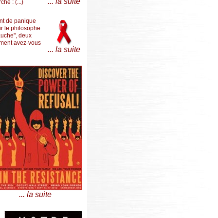
... la suite
he : (...)
ent de panique
ir le philosophe
auche", deux
mment avez-vous
... la suite
... la suite