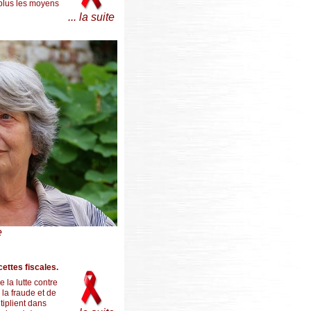
 plus les moyens
... la suite
e
ettes fiscales.
 la lutte contre
 la fraude et de
tiplient dans