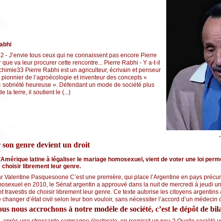
abhi
2 - J’envie tous ceux qui ne connaissent pas encore Pierre
ue va leur procurer cette rencontre... Pierre Rabhi - Y a-t-il
lchimie33 Pierre Rabhi est un agriculteur, écrivain et penseur
, pionnier de l’agroécologie et inventeur des concepts «
e « sobriété heureuse ». Défendant un mode de société plus
 terre, il soutient le (...)
 son genre devient un droit
’Amérique latine à légaliser le mariage homosexuel, vient de voter une loi perm
 choisir librement leur genre.
ar Valentine Pasquesoone C’est une première, qui place l’Argentine en pays précur
osexuel en 2010, le Sénat argentin a approuvé dans la nuit de mercredi à jeudi un 
 travestis de choisir librement leur genre. Ce texte autorise les citoyens argentins 
e changer d’état civil selon leur bon vouloir, sans nécessiter l’accord d’un médecin ou
us nous accrochons à notre modèle de société, c’est le dépôt de bil