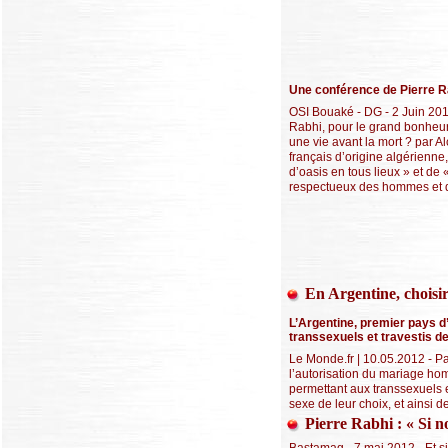
Une conférence de Pierre R
OSI Bouaké - DG - 2 Juin 201
Rabhi, pour le grand bonheur q
une vie avant la mort ? par A
français d’origine algérienne
d’oasis en tous lieux » et d
respectueux des hommes et de la
En Argentine, choisir
L’Argentine, premier pays d
transsexuels et travestis de
Le Monde.fr | 10.05.2012 - P
l’autorisation du mariage hom
permettant aux transsexuels et
sexe de leur choix, et ainsi d
Pierre Rabhi : « Si no