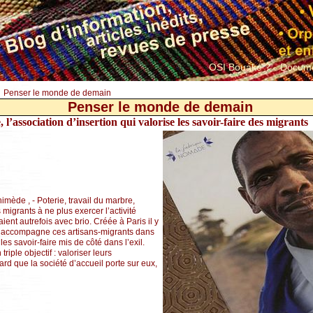
OSI Bouaké ?
Docume
>
Penser le monde de demain
Penser le monde de demain
association d’insertion qui valorise les savoir-faire des migrants
mède , - Poterie, travail du marbre,
migrants à ne plus exercer l’activité
aient autrefois avec brio. Créée à Paris il y
 accompagne ces artisans-migrants dans
les savoir-faire mis de côté dans l’exil.
riple objectif : valoriser leurs
rd que la société d’accueil porte sur eux,