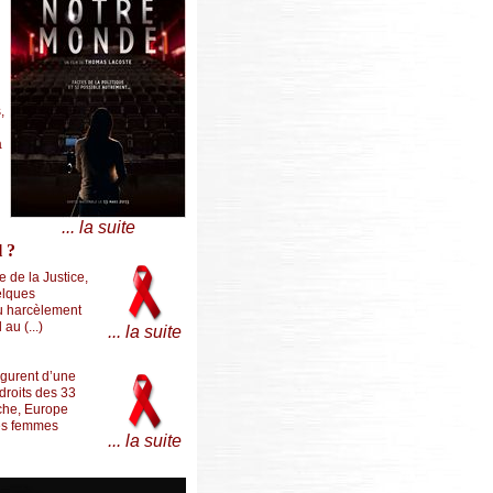
,
à
... la suite
l ?
e de la Justice,
uelques
 du harcèlement
au (...)
... la suite
ugurent d’une
droits des 33
uche, Europe
des femmes
... la suite