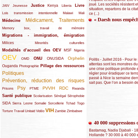
joué. Les sociétés résistent e
Justice
Livre
(10/289)
(21/289)
(65/289)
(35/289)
(25/289)
(62/289)
Kenya
JAIV
Jeunesse
Liberia
situation, repartons de la ci
(24/289)
(11/289)
(21/289)
Lois transmission intentionnelle
Malawi
Mali
ce (...)
« Daesh nous empêche 
Médicament, Traitements
Médecine
(62/289)
(142/289)
(11/289)
Memory box, travail de mémoire
Migrations - immigration, émigration
(67/289)
Milices
(34/289)
(15/289)
Minorités culturelles
Modalités d’accueil des OEV
(58/289)
(54/289)
(27/289)
MSF
Nigeria
OEV
(269/289)
(26/289)
(58/289)
(44/289)
(112/289)
Orphelin
ONU
ONUSIDA
OMD
Politis - Juillet 2016 - Pour 
attentas sont les monstres du 
Pillage des ressources
Ouganda
(29/289)
(27/289)
(77/289)
Photographie
une crise politique profonde e
Politiques
régler pour éradiquer ce terr
(120/289)
passé à Nice la semaine dern
Prévention, réduction des risques
(131/289)
sait pas. Que l’on a besoin de
Psy
PVVIH
RDC
(22/289)
(119/289)
(12/289)
(111/289)
(104/289)
(23/289)
Prisons
PTME
Rwanda
Santé publique
(59/289)
(9/289)
(13/289)
(19/289)
Scolarisation
Sénégal
Sérophobie
SIDA
(29/289)
(13/289)
(12/289)
(19/289)
(10/289)
(15/289)
Sierra Leone
Somalie
Sorcellerie
Tchad
Togo
VIH
(17/289)
(21/289)
(26/289)
(23/289)
(154/289)
(12/289)
(21/289)
Torture
Travail
Unitaid
Vidéo
Zambie
Zimbabwe
40 000 suppressions d’
Bastamag, Nadia Djabali - 18
Hollande ? 30 000 à 40 000 e