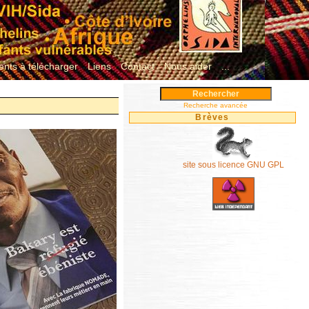
nts à télécharger
Liens
Contact
Nous aider
...
Recherche avancée
Brèves
site sous licence GNU GPL