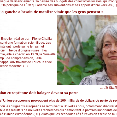
vague de licenciements : la baisse des budgets des collectivités locales, qui n’ont
t la politique de l’État qui oriente ses subventions et ses appels d’offre vers les (...)
 La gauche a besoin de manière vitale que les gens pensent »
 Entretien réalisé par Pierre Chaillan -
uivi une formation scientifique. Les
miste ont porté sur le temps et
ysicien belge d’origine russe Ilya
ie, elle a coécrit, en 1979, la Nouvelle
champ de compréhension, elle
nt appel aux travaux de Foucault et de
cience moderne. (...)
... la suit
nion européenne doit balayer devant sa porte
à l’Union européenne provoquent plus de 100 milliards de dollars de perte de rec
 où les dirigeants européens se retrouvent à Bruxelles pour, notamment, discuter de
blie les résultats de nouvelles recherches qui démontrent la part très importante de
és à l’Union européenne (UE). Alors que les scandales liés à l’évasion fiscale se mul