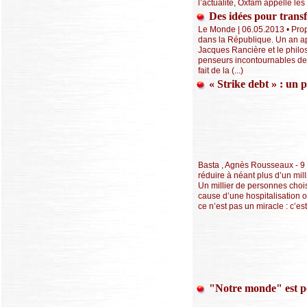
l’actualité, Oxfam appelle les
Des idées pour trans
Le Monde | 06.05.2013 • Prop
dans la République. Un an apr
Jacques Rancière et le philo
penseurs incontournables de 
fait de la (...)
« Strike debt » : un 
Basta , Agnès Rousseaux - 9 a
réduire à néant plus d’un mil
Un millier de personnes choi
cause d’une hospitalisation o
ce n’est pas un miracle : c’es
"Notre monde" est po