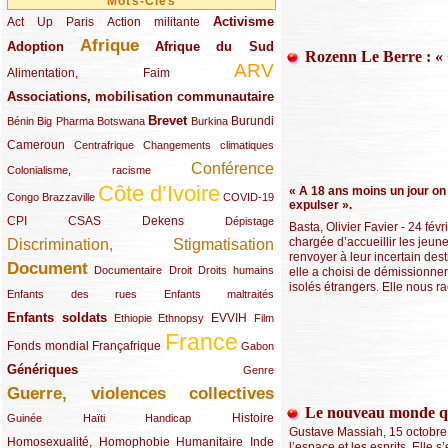
Mots-Clés
Activisme
Act Up Paris
(49/289)
(32/289)
(73/289)
Action militante
Afrique
Adoption
(82/289)
(161/289)
(73/289)
Afrique du Sud
Rozenn Le Berre : « Co
ARV
(48/289)
(203/289)
Alimentation, Faim
Associations, mobilisation communautaire
(65/289)
Brevet
(13/289)
(16/289)
(9/289)
(83/289)
(18/289)
(30/289)
Burundi
Bénin
Big Pharma
Botswana
Burkina
Cameroun
(47/289)
(23/289)
(10/289)
Centrafrique
Changements climatiques
Conférence
(19/289)
(118/289)
Colonialisme, racisme
Côte d’Ivoire
« A 18 ans moins un jour on 
(24/289)
(263/289)
(13/289)
Congo Brazzaville
COVID-19
expulser ».
CPI
(48/289)
(32/289)
(29/289)
(19/289)
CSAS
Dekens
Dépistage
Basta, Olivier Favier - 24 fév
chargée d’accueillir les jeune
Discrimination, Stigmatisation
(131/289)
renvoyer à leur incertain dest
Document
(145/289)
(9/289)
(20/289)
(22/289)
Documentaire
Droit
Droits humains
elle a choisi de démissionner
isolés étrangers. Elle nous ra
(21/289)
(10/289)
Enfants des rues
Enfants maltraités
Enfants soldats
(68/289)
(12/289)
(15/289)
(55/289)
(22/289)
EVVIH
Ethiopie
Ethnopsy
Film
France
(48/289)
(39/289)
(289/289)
(12/289)
Fonds mondial
Françafrique
Gabon
Génériques
(59/289)
(22/289)
Genre
Guerre, violences collectives
(149/289)
Le nouveau monde qu
(12/289)
(15/289)
(10/289)
(49/289)
Histoire
Guinée
Haïti
Handicap
Gustave Massiah, 15 octobre 
Homosexualité, Homophobie
(44/289)
(47/289)
(34/289)
Humanitaire
Inde
l’espace et les esprits. Elle s