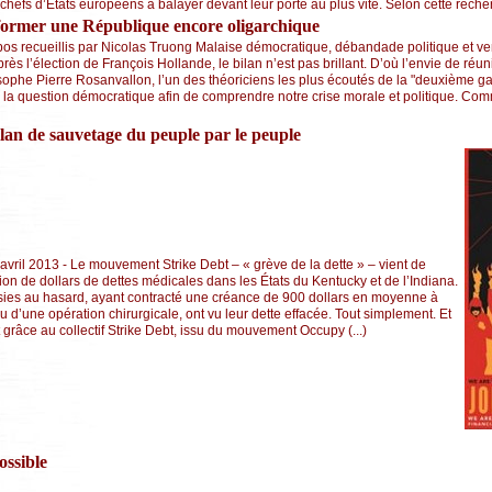
 chefs d’Etats européens à balayer devant leur porte au plus vite. Selon cette recherc
former une République encore oligarchique
os recueillis par Nicolas Truong Malaise démocratique, débandade politique et v
ès l’élection de François Hollande, le bilan n’est pas brillant. D’où l’envie de réun
sophe Pierre Rosanvallon, l’un des théoriciens les plus écoutés de la "deuxième g
la question démocratique afin de comprendre notre crise morale et politique. Co
plan de sauvetage du peuple par le peuple
vril 2013 - Le mouvement Strike Debt – « grève de la dette » – vient de
lion de dollars de dettes médicales dans les États du Kentucky et de l’Indiana.
sies au hasard, ayant contracté une créance de 900 dollars en moyenne à
u d’une opération chirurgicale, ont vu leur dette effacée. Tout simplement. Et
t grâce au collectif Strike Debt, issu du mouvement Occupy (...)
ssible