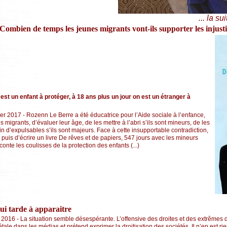
... la sui
mbien de temps les jeunes migrants vont-ils supporter les injustice
est un enfant à protéger, à 18 ans plus un jour on est un étranger à
rier 2017 - Rozenn Le Berre a été éducatrice pour l’Aide sociale à l’enfance,
s migrants, d’évaluer leur âge, de les mettre à l’abri s’ils sont mineurs, de les
in d’expulsables s’ils sont majeurs. Face à cette insupportable contradiction,
 puis d’écrire un livre De rêves et de papiers, 547 jours avec les mineurs
conte les coulisses de la protection des enfants (...)
i tarde à apparaitre
2016 - La situation semble désespérante. L’offensive des droites et des extrêmes 
’étale dans les médias et prétend exprimer la droitisation des sociétés. Il n’en est rie