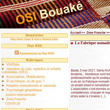
Accueil
>>
Zone Franche
>
Newsletter
Inscrivez vous à notre NewsLetter
La Fabrique nomade, l’
Flux RSS
Abonnement au flux RSS
Rubriques
VIH/Sida
Orphelins du sida, orphelins et enfants
Basta, 5 mai 2017, Samy Archi
vulnérables (OEV)
broderie... Nombreux sont les 
Associations, Mobilisations
professionnelle qu’ils pratiqu
Et en Afrique, on dit quoi ?
a un an, la Fabrique nomade
un projet visant à remobiliser 
Adoption internationale et nationale
L’association s’est donnée un t
Psychologie géopolitique
compétences, changer le rega
Justice internationale
et les aider à s’insérer (...)
Zone Franche
COVID-19