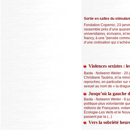
Sortie en salles du stimula
Fondation Copernic, 23 janvi
rassemble près d’une quarant
universitaires, écrivains, et
Nancy, à une "pensée commune
d’une civilisation qui s’achèv
Violences sexistes : l
Basta - Nolwenn Weiler - 20 ju
Christiane Taubira, et la min
reproches, en particulier sur 
sexuel au nom de « la drague 
Jusqu’où la gauche dé
Basta - Nolwenn Weiler - 8 j
politique plus volontariste 
millions de Françaises, notam
Écologie-Les Verts et le Nou
passent par la (...)
Vers la sobriété heur