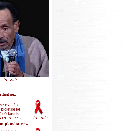
... la suite
ettant aux
seur. Après
projet de loi
à déclarer le
... la suite
 d’un juge. (...)
an planétaire »