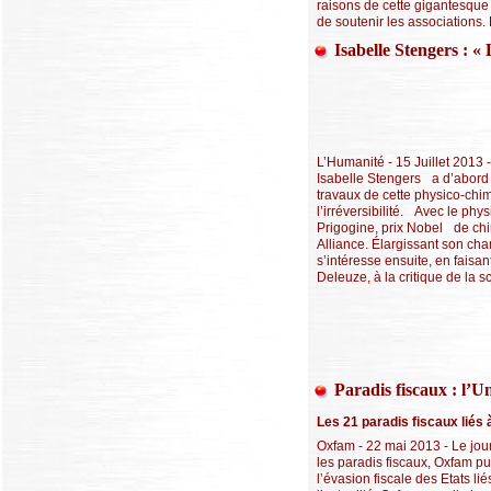
raisons de cette gigantesque 
de soutenir les associations. E
Isabelle Stengers : «
L’Humanité - 15 Juillet 2013 -
Isabelle Stengers a d’abord s
travaux de cette physico-chi
l’irréversibilité. Avec le ph
Prigogine, prix Nobel de chim
Alliance. Élargissant son 
s’intéresse ensuite, en faisa
Deleuze, à la critique de la s
Paradis fiscaux : l’U
Les 21 paradis fiscaux liés 
Oxfam - 22 mai 2013 - Le jour
les paradis fiscaux, Oxfam pu
l’évasion fiscale des Etats li