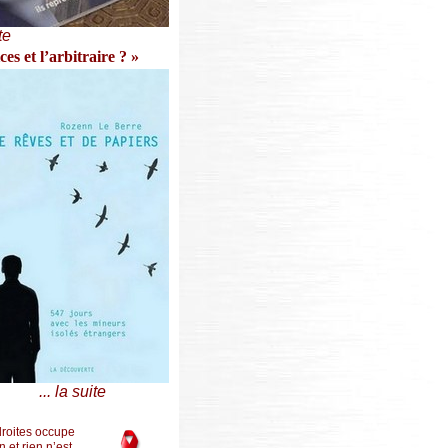
te
s et l’arbitraire ? »
... la suite
droites occupe
n et rien n’est