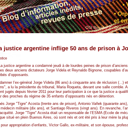
OSI Bouaké ?
Docume
a justice argentine inflige 50 ans de prison à J
stice
La justice argentine a condamné jeudi à de lourdes peines de prison d’ancien
 les deux anciens dictateurs Jorge Videla et Reynaldo Bignone, coupables d’av
ébés d’opposants.
damner l’ex-général Jorge Videla (86 ans) à cinquante ans de réclusion (...) e
s", a lu la présidente du tribunal, Maria Roqueta, devant une salle comble. Au
ent jugés depuis février 2011 pour leur participation à ce que la justice a qual
par des proches du régime de 35 enfants d’opposants nés en détention.
 Jorge "Tigre" Acosta (trente ans de prison), Antonio Vañek (quarante ans),
édecin militaire (dix ans), et Santiago Riveros (vingt ans). En revanche, l’a
cquitté. Jorge "Tigre" Acosta était un responsable de l’ESMA (Ecole de méca
ue situé en plein Buenos Aires, où sont nés et ont été pris à leur mère la plu
pour appropriation d’enfants, Victor Gallo, ex-militaire, et son épouse, profe