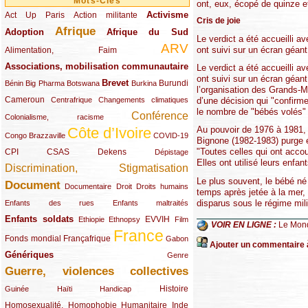
Mots-Clés
ont, eux, écopé de quinze e
Activisme
Act Up Paris
(49/289)
(32/289)
(73/289)
Action militante
Cris de joie
Afrique
Adoption
(82/289)
(161/289)
(73/289)
Afrique du Sud
Le verdict a été accueilli a
ARV
(48/289)
(203/289)
ont suivi sur un écran géant 
Alimentation, Faim
Associations, mobilisation communautaire
(65/289)
Le verdict a été accueilli a
ont suivi sur un écran géant
Brevet
(13/289)
(16/289)
(9/289)
(83/289)
(18/289)
(30/289)
Burundi
Bénin
Big Pharma
Botswana
Burkina
l’organisation des Grands-Mè
Cameroun
(47/289)
(23/289)
(10/289)
d’une décision qui "confirm
Centrafrique
Changements climatiques
le nombre de "bébés volés" 
Conférence
(19/289)
(118/289)
Colonialisme, racisme
Côte d’Ivoire
Au pouvoir de 1976 à 1981, 
(24/289)
(263/289)
(13/289)
Congo Brazzaville
COVID-19
Bignone (1982-1983) purge é
"Toutes celles qui ont accou
CPI
(48/289)
(32/289)
(29/289)
(19/289)
CSAS
Dekens
Dépistage
Elles ont utilisé leurs enfa
Discrimination, Stigmatisation
(131/289)
Le plus souvent, le bébé né 
Document
(145/289)
(9/289)
(20/289)
(22/289)
Documentaire
Droit
Droits humains
temps après jetée à la mer, 
disparus sous le régime mili
(21/289)
(10/289)
Enfants des rues
Enfants maltraités
Enfants soldats
(68/289)
(12/289)
(15/289)
(55/289)
(22/289)
EVVIH
Ethiopie
Ethnopsy
Film
VOIR EN LIGNE :
Le Mon
France
(48/289)
(39/289)
(289/289)
(12/289)
Fonds mondial
Françafrique
Gabon
Ajouter un commentaire à
Génériques
(59/289)
(22/289)
Genre
Guerre, violences collectives
(149/289)
(12/289)
(15/289)
(10/289)
(49/289)
Histoire
Guinée
Haïti
Handicap
Homosexualité, Homophobie
(44/289)
(47/289)
(34/289)
Humanitaire
Inde