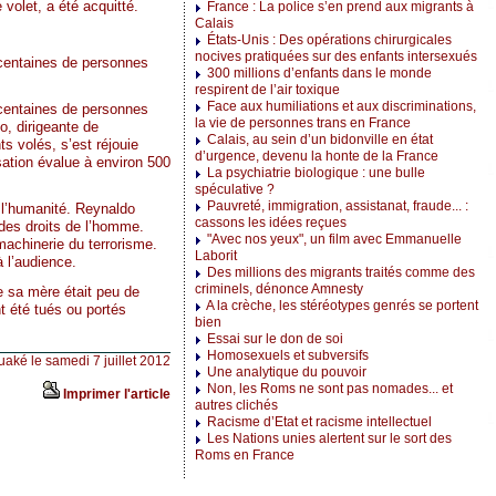
volet, a été acquitté.
France : La police s’en prend aux migrants à
Calais
États-Unis : Des opérations chirurgicales
nocives pratiquées sur des enfants intersexués
s centaines de personnes
300 millions d’enfants dans le monde
respirent de l’air toxique
Face aux humiliations et aux discriminations,
s centaines de personnes
la vie de personnes trans en France
o, dirigeante de
Calais, au sein d’un bidonville en état
ts volés, s’est réjouie
d’urgence, devenu la honte de la France
sation évalue à environ 500
La psychiatrie biologique : une bulle
spéculative ?
Pauvreté, immigration, assistanat, fraude... :
 l’humanité. Reynaldo
cassons les idées reçues
 des droits de l’homme.
"Avec nos yeux", un film avec Emmanuelle
machinerie du terrorisme.
Laborit
 l’audience.
Des millions des migrants traités comme des
criminels, dénonce Amnesty
ue sa mère était peu de
A la crèche, les stéréotypes genrés se portent
t été tués ou portés
bien
Essai sur le don de soi
Homosexuels et subversifs
uaké le samedi 7 juillet 2012
Une analytique du pouvoir
Non, les Roms ne sont pas nomades... et
Imprimer l'article
autres clichés
Racisme d’Etat et racisme intellectuel
Les Nations unies alertent sur le sort des
Roms en France