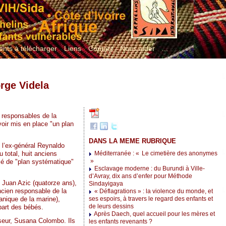
nts à télécharger
Liens
Contact
Nous aider
...
orge Videla
s responsables de la
oir mis en place "un plan
DANS LA MEME RUBRIQUE
t l’ex-général Reynaldo
 total, huit anciens
Méditerranée : « Le cimetière des anonymes
»
ifié de "plan systématique"
Esclavage moderne : du Burundi à Ville-
d’Avray, dix ans d’enfer pour Méthode
 Juan Azic (quatorze ans),
Sindayigaya
ncien responsable de la
« Déflagrations » : la violence du monde, et
nique de la marine),
ses espoirs, à travers le regard des enfants et
de leurs dessins
part des bébés.
Après Daech, quel accueil pour les mères et
sseur, Susana Colombo. Ils
les enfants revenants ?