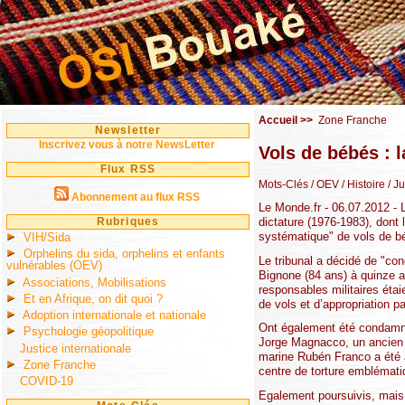
Accueil
>>
Zone Franche
Newsletter
Inscrivez vous à notre NewsLetter
Vols de bébés : l
Flux RSS
Mots-Clés
/ OEV
/ Histoire
/ Ju
Abonnement au flux RSS
Le Monde.fr - 06.07.2012 - 
Rubriques
dictature (1976-1983), dont
systématique" de vols de b
VIH/Sida
Orphelins du sida, orphelins et enfants
Le tribunal a décidé de "con
vulnérables (OEV)
Bignone (84 ans) à quinze an
Associations, Mobilisations
responsables militaires étai
Et en Afrique, on dit quoi ?
de vols et d’appropriation 
Adoption internationale et nationale
Ont également été condamnés
Psychologie géopolitique
Jorge Magnacco, un ancien m
Justice internationale
marine Rubén Franco a été a
Zone Franche
centre de torture emblématiq
COVID-19
Egalement poursuivis, mais 