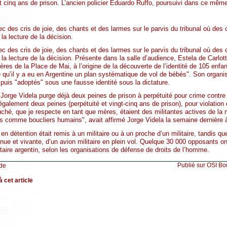
t cinq ans de prison. L’ancien policier Eduardo Ruffo, poursuivi dans ce même 
vec des cris de joie, des chants et des larmes sur le parvis du tribunal où de
la lecture de la décision.
vec des cris de joie, des chants et des larmes sur le parvis du tribunal où de
 la lecture de la décision. Présente dans la salle d’audience, Estela de Carlott
res de la Place de Mai, à l’origine de la découverte de l’identité de 105 enfan
e qu’il y a eu en Argentine un plan systématique de vol de bébés". Son organi
puis "adoptés" sous une fausse identité sous la dictature.
Jorge Videla purge déjà deux peines de prison à perpétuité pour crime contre
galement deux peines (perpétuité et vingt-cinq ans de prison), pour violation
ché, que je respecte en tant que mères, étaient des militantes actives de la 
nts comme boucliers humains", avait affirmé Jorge Videla la semaine dernière à
en détention était remis à un militaire ou à un proche d’un militaire, tandis q
nue et vivante, d’un avion militaire en plein vol. Quelque 30 000 opposants on
taire argentin, selon les organisations de défense de droits de l’homme.
Publié sur OSI Bo
de
 cet article