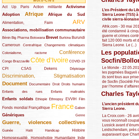
Mots-Clés
Activisme
Act Up Paris
(49/289)
(32/289)
(73/289)
Action militante
L’ex-Président du Lib
Afrique
Adoption
(82/289)
(161/289)
(73/289)
Afrique du Sud
Sierra Leone (TSS) à
civile sierra-léonaise
ARV
(48/289)
(203/289)
Alimentation, Faim
Afrik.com - 30 mai 201
Associations, mobilisation communautaire
(65/289)
été condamné à cinqua
guerre et crimes contr
Brevet
(13/289)
(16/289)
(9/289)
(83/289)
(18/289)
(30/289)
Burundi
Bénin
Big Pharma
Botswana
Burkina
fait 120 000 morts et d
Sierra Leone. Le (...)
Cameroun
(47/289)
(23/289)
(10/289)
Centrafrique
Changements climatiques
Les populati
Conférence
(19/289)
(118/289)
Colonialisme, racisme
Côte d’Ivoire
Socfin/Bollo
(24/289)
(263/289)
(13/289)
Congo Brazzaville
COVID-19
Le Monde - 22.05.2012
CPI
(48/289)
(32/289)
(29/289)
(19/289)
CSAS
Dekens
Dépistage
les pygmées Bagyeli d
Discrimination, Stigmatisation
(131/289)
ils sont tous aux pris
de Socfin (Société Fi
Document
(145/289)
(9/289)
(20/289)
(22/289)
Documentaire
Droit
Droits humains
par l’homme d’affaires 
(21/289)
(10/289)
Enfants des rues
Enfants maltraités
Charles Tayl
Enfants soldats
(68/289)
(12/289)
(15/289)
(55/289)
(22/289)
EVVIH
Ethiopie
Ethnopsy
Film
L’ancien président d
France
(48/289)
(39/289)
(289/289)
(12/289)
Fonds mondial
Françafrique
Gabon
Sierra Leone.
Génériques
(59/289)
(22/289)
Genre
La Croix.com - 26 avr
vous reconnaît coupab
Guerre, violences collectives
(149/289)
Lussick avant d’énumér
Leidschendam, près de
(12/289)
(15/289)
(10/289)
(49/289)
Histoire
Guinée
Haïti
Handicap
auparavant que Charles
Homosexualité, Homophobie
(44/289)
(47/289)
(34/289)
Humanitaire
Inde