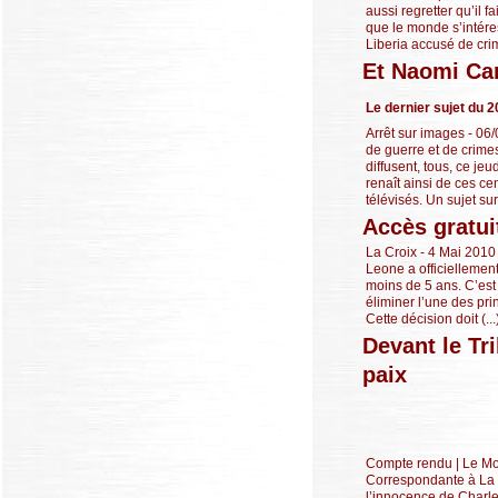
aussi regretter qu’il f
que le monde s’intére
Liberia accusé de crim
Et Naomi Cam
Le dernier sujet du 2
Arrêt sur images - 06
de guerre et de crime
diffusent, tous, ce je
renaît ainsi de ces c
télévisés. Un sujet sur 
Accès gratui
La Croix - 4 Mai 2010 
Leone a officiellement
moins de 5 ans. C’est
éliminer l’une des pr
Cette décision doit (...
Devant le Tr
paix
Compte rendu | Le Mo
Correspondante à La H
l’innocence de Charle