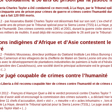
eria Charles Taylor a été condamné ce mercredi, à La Haye, par le Tribunal spéc
 cinquante ans de prison pour crimes de guerre et crimes contre l’humanité dur
 qui a fait 120 000 morts.
2 - par Assanatou Baldé Charles Taylor est désormais fixé sur son sort. L’ex-chef d’
nte ans de prison par le Tribunal spécial pour la Sierra Leone (TSS) à La Haye, 
e l’humanité. Des crimes commis entre 1991 et 2001, durant la guerre civile sierra-
es milliers de mutilés. Il avait déjà été reconnu coupable le 26 avril par le Tribunal
ons indigènes d’Afrique et d’Asie contestent le
ré
 - Frédéric Mousseau, directeur politique du Oakland Institute Les tribus Bunon
u Cameroun et les villageois de la chefferie de Malen en Sierra Leone ont une c
es avec le développement de plantations industrielles de palmiers à huile et d’hévéas
nancière des Caoutchoucs), une société dont le principal actionnaire est le groupe 
(...)
or jugé coupable de crimes contre l’humanité
u Liberia a été reconnu coupable hier de crimes contre l’humanité et de crimes 
il 2012 - François d’Alançon Quel a été le verdict prononcé contre Charles Taylor 
le d’avoir aidé et encouragé la commission des crimes suivants », a déclaré hier l
er 11 chefs d’accusation, dont « viol » , « meurtre » et « actes inhumains » , lors
 La Haye, devant le Tribunal spécial pour la Sierra Leone (TSSL). Le juge avait
 Taylor était « (...)