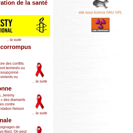
ation de la santé
site sous licence GNU GPL
... la suite
s corrompus
re des conflits
sont terminés ou
et soupçonné
 violents ou
... la suite
onne
s, Jeremy
on » des diamants
mes contre
ondation Nelson
... la suite
onale
émoignages de
ys-Bas). On peut