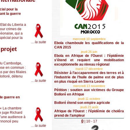
ial pour la
ant la guerre
Etat du Liberia a
pour crimes de
léonaise, qui a
 spécial pour la
mercredi 10 septembre
... la suite
Ebola chamboule les qualifications de la
CAN 2015
 projet
jeudi 26 juin
Ebola en Afrique de l’Ouest : l’épidémie
s’étend et requiert une mobilisation
g du Cambodge,
exceptionnelle au niveau régional
hose en commun :
mardi 17 décembre
 par des filiales
Résister à l’accaparement des terres et à
Bolloré, détenu
l’industrie de l’huile de palme est de plus
... la suite
en plus risqué en Sierra Leone
mercredi 13 novembre
Pétition : soutien aux victimes du Groupe
Bolloré en Afrique
de guerre en
jeudi 11 octobre
Bolloré étend son empire agricole
jeudi 23 août
? « La chambre
Afrique de l’Ouest : l’épidémie de choléra
e juge Richard
prend de l’ampleur
 d’une audience à
0
 annoncé peu
|
10
- 17
... la suite