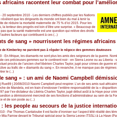
s africains racontent leur combat pour l’amélior
 - 20 septembre 2010 - Les derniers chiffres publiés par les Nations
 révèlent que les dirigeants du monde ont bien du mal à tenir la
ite de réduire la mortalité maternelle de 75 % d’ici 2015. Pour les
is, la lenteur des progrès est loin d’être une surprise. « Beaucoup de
as que la santé maternelle est une question qui relève des droits
d’autres facteurs qui contribuent à ces (...)
ts de sang » nourrissent les régimes africain
le de Kimberley ne parvient pas à réguler le négoce des gemmes douteuses
 - En Afrique, les diamants ne sont plus les amis des seigneurs de la guerre. Nomb
c de ces précieuses gemmes sur le continent noir - en Sierra Leone ou au Liberia - 
actuel procès de l’ancien chef libérien Charles Taylor, jugé pour crimes de guerre 
active au trafic de « diamants du sang ». En revanche, il ne manque pas de régimes
er le (...)
de sang » : un ami de Naomi Campbell démissi
 | Rue89 | 20/08/2010 Naomi Campbell peut respirer. L’un de ses amis sud-africain
roche de Mandela, est en train d’endosser l’entière responsabilité de la « dispariti
97 par l’ex-dictateur du Libéria Charles Taylor, jugé début août à la Haye pour cri
question a démissionné mercredi de ses fonctions d’administrateur au sein de la F
 et de son poste au (...)
: les people au secours de la justice internati
10 - Par Thomas Cantaloube Il est facile d’ironiser sur l’aspect télé-réalité des t
Mia Farrow devant le Tribunal spécial pour la Sierra Leone (TSSL) à La Haye (Pa