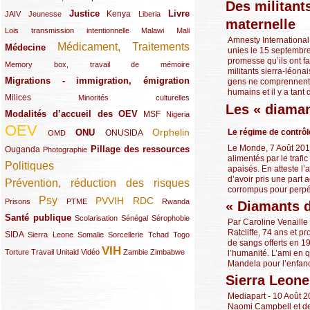
Des militant
Justice
Livre
(10/289)
(21/289)
(65/289)
(35/289)
(25/289)
(62/289)
Kenya
JAIV
Jeunesse
Liberia
maternelle
(24/289)
(11/289)
(21/289)
Lois transmission intentionnelle
Malawi
Mali
Amnesty International
Médicament, Traitements
Médecine
(62/289)
(142/289)
unies le 15 septembre
promesse qu’ils ont fa
(11/289)
Memory box, travail de mémoire
militants sierra-léona
Migrations - immigration, émigration
(67/289)
gens ne comprennent p
humains et il y a tant 
Milices
(34/289)
(15/289)
Minorités culturelles
Les « diaman
Modalités d’accueil des OEV
(58/289)
(54/289)
(27/289)
MSF
Nigeria
OEV
(269/289)
(26/289)
(58/289)
(44/289)
(112/289)
Orphelin
Le régime de contrô
ONU
ONUSIDA
OMD
Le Monde, 7 Août 2010
Pillage des ressources
Ouganda
(29/289)
(27/289)
(77/289)
Photographie
alimentés par le trafi
Politiques
(120/289)
apaisés. En atteste l’
d’avoir pris une part 
Prévention, réduction des risques
(131/289)
corrompus pour perpétr
Psy
PVVIH
RDC
(22/289)
(119/289)
(12/289)
(111/289)
(104/289)
(23/289)
Prisons
PTME
Rwanda
« Diamants 
Santé publique
(59/289)
(9/289)
(13/289)
(19/289)
Scolarisation
Sénégal
Sérophobie
Par Caroline Venaille
Ratcliffe, 74 ans et p
SIDA
(29/289)
(13/289)
(12/289)
(19/289)
(10/289)
(15/289)
Sierra Leone
Somalie
Sorcellerie
Tchad
Togo
de sangs offerts en 19
VIH
(17/289)
(21/289)
(26/289)
(23/289)
(154/289)
(12/289)
(21/289)
Torture
Travail
Unitaid
Vidéo
Zambie
Zimbabwe
l’humanité. L’ami en 
Mandela pour l’enfance
Sierra Leone 
Mediapart - 10 Août 20
Naomi Campbell et de 