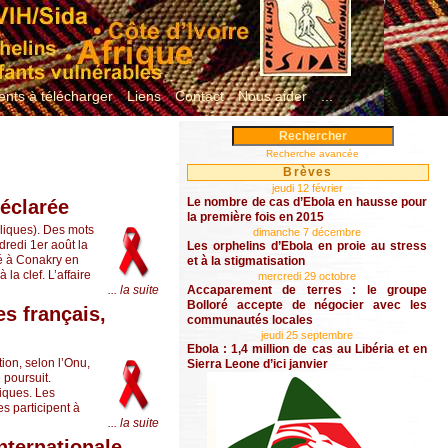
nts à télécharger
Liens
Contact
Nous aider
...
Recherche avancée
Brèves
jeudi 12 février
Le nombre de cas d’Ebola en hausse pour
déclarée
la première fois en 2015
liques). Des mots
dimanche 7 décembre
dredi 1er août la
Les orphelins d’Ebola en proie au stress
sé à Conakry en
et à la stigmatisation
la clef. L’affaire
mercredi 29 octobre
... la suite
Accaparement de terres : le groupe
Bolloré accepte de négocier avec les
es français,
communautés locales
jeudi 25 septembre
Ebola : 1,4 million de cas au Libéria et en
ion, selon l’Onu,
Sierra Leone d’ici janvier
 poursuit.
tiques. Les
es participent à
... la suite
nternationale