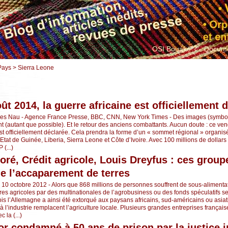
OSI Bouaké ?
Docume
Pays > Sierra Leone
ût 2014, la guerre africaine est officiellement 
ves Nau - Agence France Presse, BBC, CNN, New York Times - Des images (symbo
nt (autant que possible). Et le retour des anciens combattants. Aucun doute : ce ven
st officiellement déclarée. Cela prendra la forme d’un « sommet régional » organi
tat de Guinée, Liberia, Sierra Leone et Côte d’Ivoire. Avec 100 millions de dollars à 
 (...)
loré, Crédit agricole, Louis Dreyfus : ces group
e l’accaparement de terres
- 10 octobre 2012 - Alors que 868 millions de personnes souffrent de sous-alimentat
res agricoles par des multinationales de l’agrobusiness ou des fonds spéculatifs se
fois l’Allemagne a ainsi été extorqué aux paysans africains, sud-américains ou asia
à l’industrie remplacent l’agriculture locale. Plusieurs grandes entreprises français
 la (...)
or condamné à 50 ans de prison par la justice i