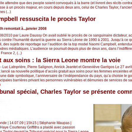
aille attendre que des people soient convoqués à la barre (et livrent des récits contra
sse à un procès majeur, en cours depuis deux ans, celui de Charles Taylor, l’ancie
es (...)
pbell ressuscita le procès Taylor
0h remontait à...janvier 2008
/08/2010 par Laure Daussy On avait oublié le procès de ce sanguinaire dictateur, 
s contre l’humanité durant la guerre au Sierra Léone de 1990 à 2001. Jusqu’à ce q
udi, des sujets de reportage sur l’audition de la top model Naomi Campbell, entendu
endres médiatiques. L’audience se poursuit depuis plus de deux ans, dans l’indiffé
France 2, (...)
t aux soins : la Sierra Leone montre la voie
- Luc Latnprière, Pierre Salignon, Annick Jeantet et Geneviève Garrigos Le 27 avril 
 lancé sa nouvelle politique d’accès gratuit aux soins pour les femmes enceintes et
 une date symbolique, l’anniversaire de l’indépendance du pays, qu’a choisie le 
incipales barrières privant les personnes vulnérables et démunies de services de s
)
ibunal spécial, Charles Taylor se présente c
nde | 14.07.09 | 15h15 | Stéphanie Maupas |
aye Courtenay Griffiths a plaidé avec passion
s Taylor devant le Tribunal spécial pour la Sierra Leone