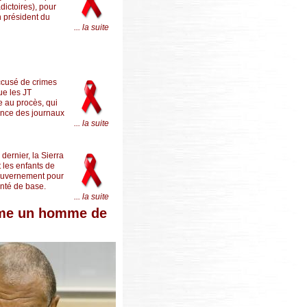
dictoires), pour
n président du
... la suite
accusé de crimes
ue les JT
e au procès, qui
rence des journaux
... la suite
dernier, la Sierra
 les enfants de
gouvernement pour
anté de base.
... la suite
omme un homme de