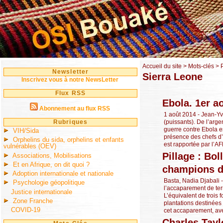
Accueil du site
> Mots-clés > 
Newsletter
Sierra Leone
Inscrivez vous à notre NewsLetter
Flux RSS
Ebola. 1er ao
Abonnement au flux RSS
1 août 2014 - Jean-Y
Rubriques
(puissants). De l’arge
guerre contre Ebola e
VIH/Sida
présence des chefs d’E
Orphelins du sida, orphelins et enfants
est rapportée par l’AFP
vulnérables (OEV)
Pillage : Bol
Associations, Mobilisations
Et en Afrique, on dit quoi ?
champions d
Adoption internationale et nationale
Basta, Nadia Djabali 
Psychologie géopolitique
l’accaparement de ter
Justice internationale
L’équivalent de trois 
Zone Franche
plantations destinées 
COVID-19
cet accaparement, avec
Charles Tayl