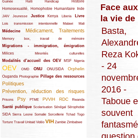
(12/289)
(15/289)
(10/289)
(49/289)
Histoire
Guinée
Haïti
Handicap
Face aux
Homosexualité, Homophobie
(44/289)
(47/289)
(34/289)
Humanitaire
Inde
la vie d
Justice
Livre
(10/289)
(21/289)
(65/289)
(35/289)
(25/289)
(62/289)
Kenya
JAIV
Jeunesse
Liberia
(24/289)
(11/289)
(21/289)
Lois transmission intentionnelle
Malawi
Mali
Basta,
Médicament, Traitements
Médecine
(62/289)
(142/289)
(11/289)
Memory box, travail de mémoire
Alexandr
Migrations - immigration, émigration
(67/289)
Reza Ko
Milices
(34/289)
(15/289)
Minorités culturelles
Modalités d’accueil des OEV
(58/289)
(54/289)
(27/289)
MSF
Nigeria
- 24
OEV
(269/289)
(26/289)
(58/289)
(44/289)
(112/289)
Orphelin
ONU
ONUSIDA
OMD
novembr
Pillage des ressources
Ouganda
(29/289)
(27/289)
(77/289)
Photographie
Politiques
(120/289)
2016 -
Prévention, réduction des risques
(131/289)
Taboue e
Psy
PVVIH
RDC
(22/289)
(119/289)
(12/289)
(111/289)
(104/289)
(23/289)
Prisons
PTME
Rwanda
Santé publique
(59/289)
(9/289)
(13/289)
(19/289)
Scolarisation
Sénégal
Sérophobie
souvent
SIDA
(29/289)
(13/289)
(12/289)
(19/289)
(10/289)
(15/289)
Sierra Leone
Somalie
Sorcellerie
Tchad
Togo
VIH
fantasmé
(17/289)
(21/289)
(26/289)
(23/289)
(154/289)
(12/289)
(21/289)
Torture
Travail
Unitaid
Vidéo
Zambie
Zimbabwe
question