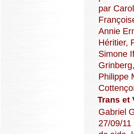
par Carol
Françoise
Annie Er
Héritier,
Simone If
Grinberg,
Philippe
Cottençon
Trans et V
Gabriel 
27/09/11 