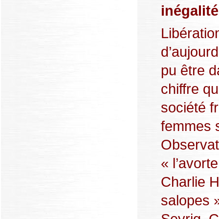
inégalit
Libératio
d’aujourd
pu être da
chiffre q
société f
femmes s
Observat
« l’avort
Charlie 
salopes 
Seyrig, 