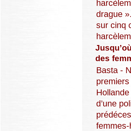
harcèlem
drague ».
sur cinq 
harcèleme
Jusqu’où 
des fem
Basta - N
premiers
Hollande
d’une pol
prédécess
femmes-h