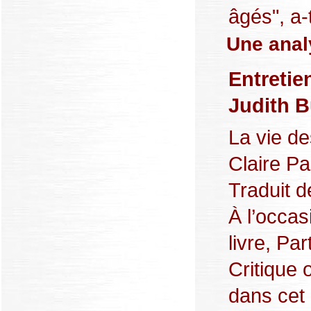
âgés", a-t
Une anal
Entretie
Judith B
La vie de
Claire P
Traduit d
À l’occas
livre, Pa
Critique 
dans cet 