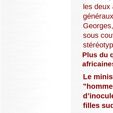
les deux 
généraux 
Georges, 
sous couv
stéréotype
Plus du 
africaine
Le minis
"hommes
d’inocul
filles su