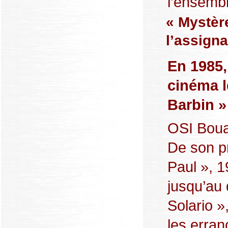
l’ensemble
« Mystère
l’assigna
En 1985,
cinéma l
Barbin »
OSI Boua
De son pr
Paul », 1
jusqu’au
Solario »
les erran