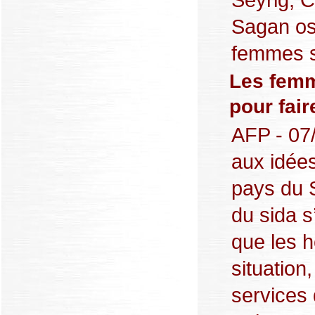
Sagan osa
femmes se
Les femm
pour fair
AFP - 07
aux idée
pays du S
du sida s
que les 
situation,
services 