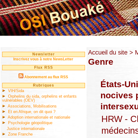
Accueil du site
> M
Newsletter
Genre
Inscrivez vous à notre NewsLetter
Flux RSS
Abonnement au flux RSS
États-Uni
Rubriques
VIH/Sida
nocives 
Orphelins du sida, orphelins et enfants
vulnérables (OEV)
intersex
Associations, Mobilisations
Et en Afrique, on dit quoi ?
HRW - Chi
Adoption internationale et nationale
Psychologie géopolitique
médecins
Justice internationale
Zone Franche