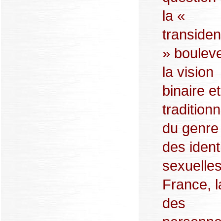
la «
transiden
» boulev
la vision
binaire et
traditionn
du genre
des ident
sexuelle
France, l
des