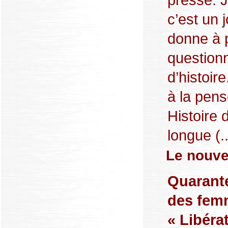
c’est un j
donne à 
question
d’histoir
à la pens
Histoire 
longue (..
Le nouve
Quarante
des fem
« Libéra