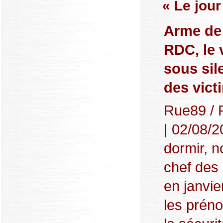
« Le jour
Arme de 
RDC, le 
sous sil
des vict
Rue89 / 
| 02/08/
dormir, n
chef des 
en janvie
les préno