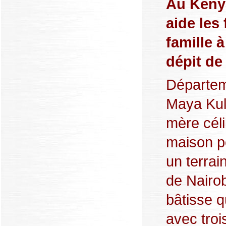
Au Keny
aide les
famille 
dépit de
Départem
Maya Kuly
mère céli
maison po
un terrai
de Nairobi
bâtisse q
avec tro