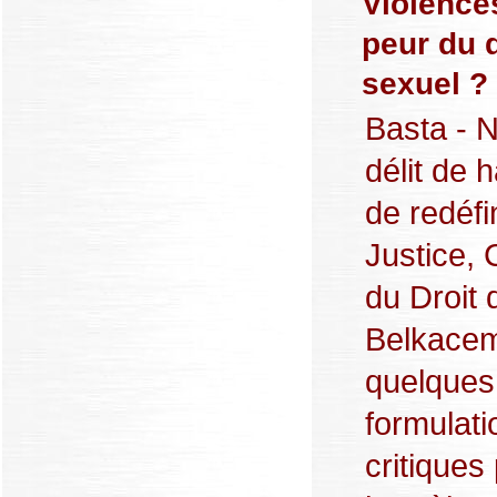
Violence
peur du 
sexuel ?
Basta - N
délit de 
de redéfin
Justice, 
du Droit 
Belkacem.
quelques 
formulati
critiques 