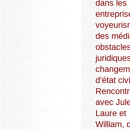
dans les
entrepris
voyeuri
des médi
obstacle
juridique
changem
d’état civi
Rencont
avec Jul
Laure et
William, 