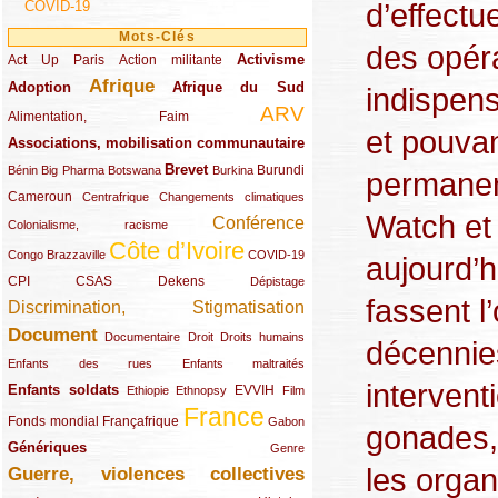
d’effectu
COVID-19
Mots-Clés
des opéra
Activisme
Act Up Paris
(49/289)
(32/289)
(73/289)
Action militante
Afrique
Adoption
(82/289)
(161/289)
(73/289)
Afrique du Sud
indispens
ARV
(48/289)
(203/289)
Alimentation, Faim
et pouva
Associations, mobilisation communautaire
(65/289)
Brevet
(13/289)
(16/289)
(9/289)
(83/289)
(18/289)
(30/289)
Burundi
Bénin
Big Pharma
Botswana
Burkina
permanen
Cameroun
(47/289)
(23/289)
(10/289)
Centrafrique
Changements climatiques
Watch et
Conférence
(19/289)
(118/289)
Colonialisme, racisme
Côte d’Ivoire
(24/289)
(263/289)
(13/289)
Congo Brazzaville
COVID-19
aujourd’
CPI
(48/289)
(32/289)
(29/289)
(19/289)
CSAS
Dekens
Dépistage
fassent l
Discrimination, Stigmatisation
(131/289)
Document
(145/289)
(9/289)
(20/289)
(22/289)
Documentaire
Droit
Droits humains
décennie
(21/289)
(10/289)
Enfants des rues
Enfants maltraités
intervent
Enfants soldats
(68/289)
(12/289)
(15/289)
(55/289)
(22/289)
EVVIH
Ethiopie
Ethnopsy
Film
France
(48/289)
(39/289)
(289/289)
(12/289)
Fonds mondial
Françafrique
Gabon
gonades, 
Génériques
(59/289)
(22/289)
Genre
les organe
Guerre, violences collectives
(149/289)