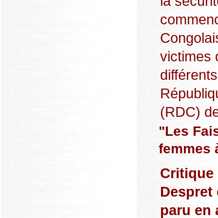
la sécuri
commence
Congolais
victimes 
différent
Républiq
(RDC) dep
"Les Fais
femmes à
Critique
Despret 
paru en 