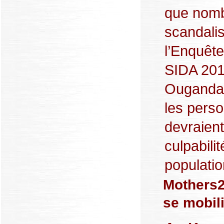
que nomb
scandalis
l’Enquête
SIDA 2011
Ougandai
les perso
devraient
culpabili
populatio
Mothers2
se mobil