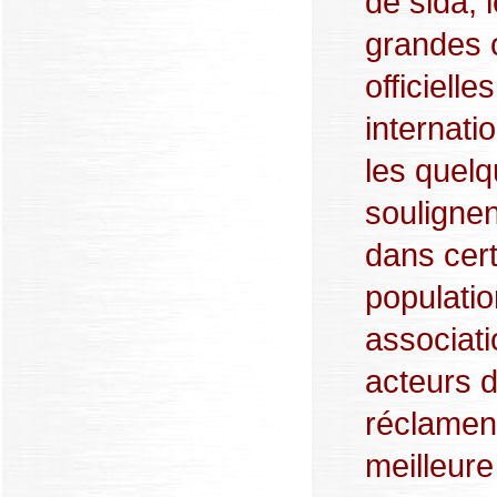
de sida,
grandes o
officielle
internati
les quel
soulignen
dans cer
populati
associati
acteurs de
réclamen
meilleure 