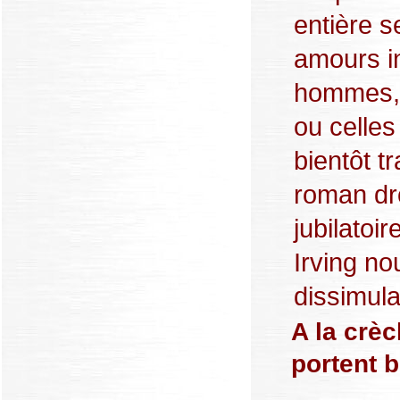
entière 
amours i
hommes, 
ou celles
bientôt 
roman drô
jubilatoir
Irving no
dissimulat
A la crèc
portent b