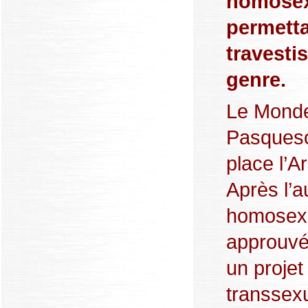
homosexu
permetta
travesti
genre.
Le Monde.
Pasqueso
place l’A
Après l’a
homosexu
approuvé 
un projet
transsexu