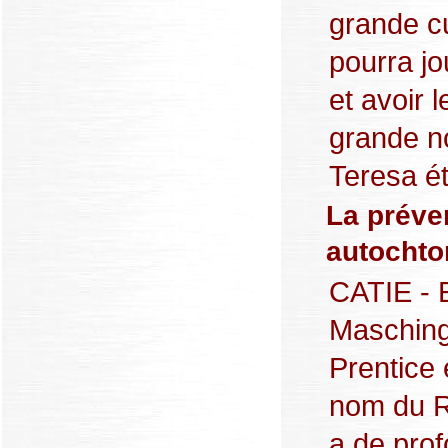
grande cu
pourra jo
et avoir 
grande no
Teresa éta
La préve
autochto
CATIE - 
Masching,
Prentice
nom du R
a de pro