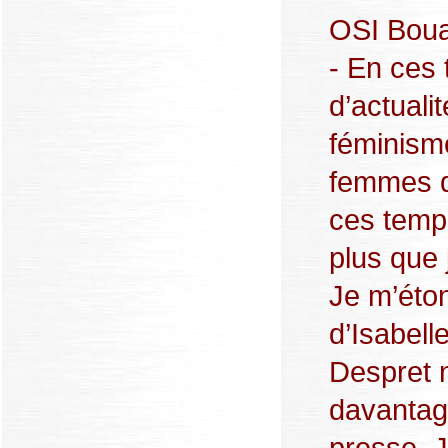
OSI Boua
- En ces 
d’actuali
féminisme
femmes d
ces temps
plus que 
Je m’éton
d’Isabell
Despret 
davantag
presse. J