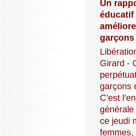
Un rappo
éducatif
améliorer
garçons 
Libératio
Girard -
perpétuat
garçons e
C’est l’e
générale 
ce jeudi 
femmes, 