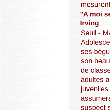
mesurent 
"A moi s
Irving
Seuil - M
Adolescen
ses bégu
son beau
de class
adultes a
juvéniles
assumera
suspect s