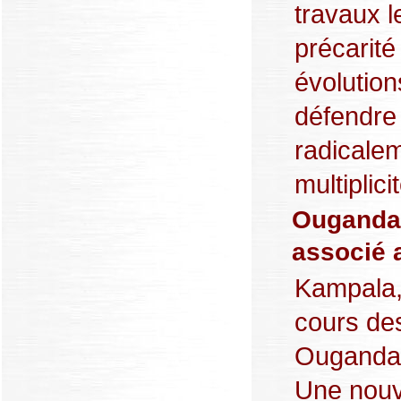
travaux le
précarité
évolution
défendre 
radicalem
multiplici
Ouganda :
associé 
Kampala,
cours des
Ougandais
Une nouv