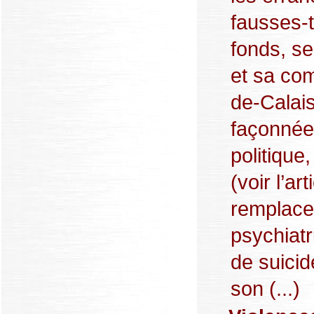
fausses-
fonds, se
et sa com
de-Calais
façonnée 
politique
(voir l’ar
remplacem
psychiatr
de suicid
son (...)