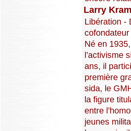
Larry Kram
Libération - 
cofondateur 
Né en 1935,
l’activisme s
ans, il parti
première gra
sida, le GM
la figure tit
entre l’homo
jeunes milit