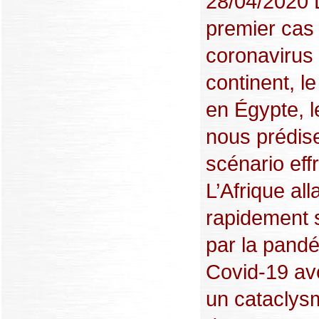
28/04/2020 
premier cas
coronavirus 
continent, le
en Égypte, l
nous prédis
scénario eff
L’Afrique alla
rapidement
par la pand
Covid-19 ave
un cataclysm