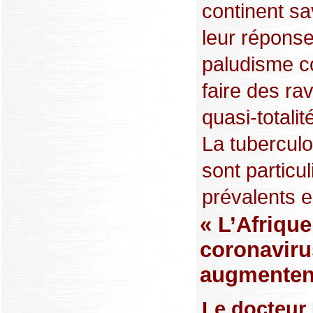
continent sa
leur réponse
paludisme c
faire des ra
quasi-totalit
La tuberculo
sont particu
prévalents en
« L’Afrique
coronaviru
augmenten
Le docteur 