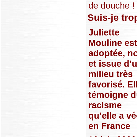
de douche ! »
Suis-je tro
Juliette
Mouline es
adoptée, no
et issue d’
milieu très
favorisé. El
témoigne d
racisme
qu’elle a v
en France