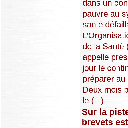
dans un con
pauvre au s
santé défaill
L’Organisat
de la Santé
appelle pre
jour le conti
préparer au 
Deux mois pl
le (...)
Sur la pist
brevets es