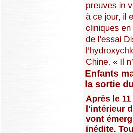
preuves in v
à ce jour, il
cliniques en
de l’essai D
l’hydroxych
Chine. « Il n’
Enfants mal
la sortie 
Après le 11
l’intérieur
vont émerg
inédite. To