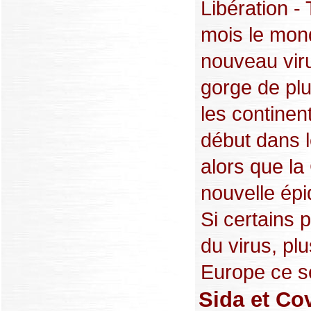
Libération -
mois le mond
nouveau viru
gorge de plu
les continen
début dans l
alors que la
nouvelle épi
Si certains 
du virus, pl
Europe ce se
Sida et Cov