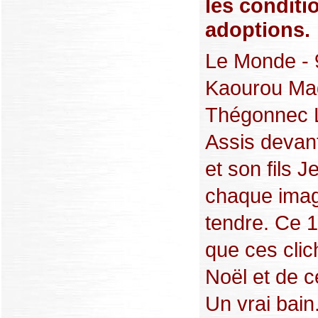
les conditi
adoptions.
Le Monde - 
Kaourou Mag
Thégonnec Lo
Assis devan
et son fils 
chaque image
tendre. Ce 1
que ces clic
Noël et de c
Un vrai bain