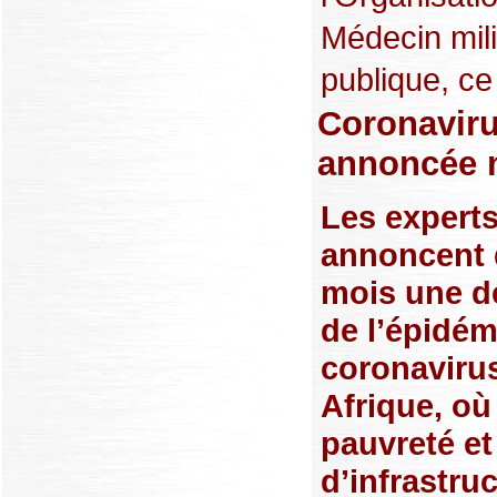
Médecin milit
publique, ce
Coronaviru
annoncée n
Les expert
annoncent 
mois une d
de l’épidém
coronaviru
Afrique, où
pauvreté e
d’infrastru