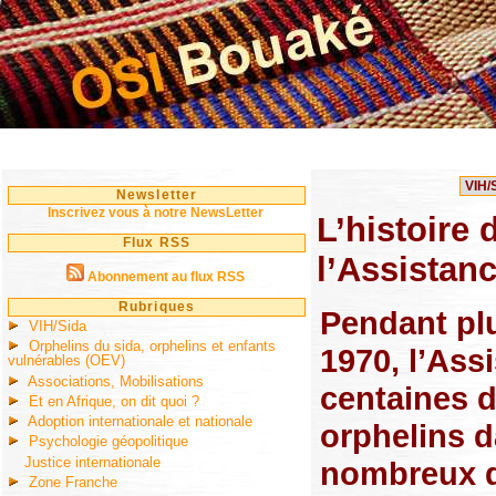
Newsletter
Inscrivez vous à notre NewsLetter
L’histoire 
Flux RSS
l’Assistan
Abonnement au flux RSS
Rubriques
Pendant plu
VIH/Sida
Orphelins du sida, orphelins et enfants
1970, l’Ass
vulnérables (OEV)
Associations, Mobilisations
centaines d
Et en Afrique, on dit quoi ?
Adoption internationale et nationale
orphelins d
Psychologie géopolitique
Justice internationale
nombreux qu
Zone Franche