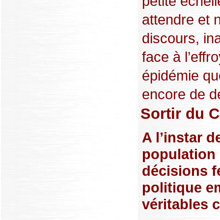
petite échell
attendre et 
discours, in
face à l’eff
épidémie que
encore de dé
Sortir du 
A l’instar d
population 
décisions f
politique e
véritables 