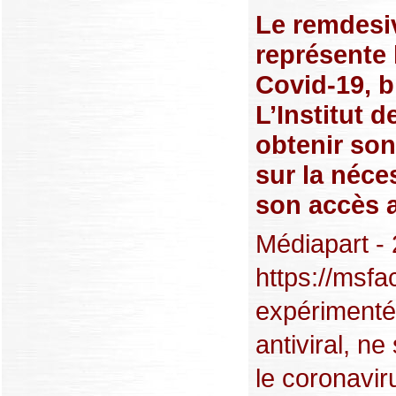
Le remdesiv
représente 
Covid-19, b
L’Institut 
obtenir son
sur la néces
son accès 
Médiapart - 
https://msfa
expérimenté 
antiviral, n
le coronavir