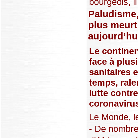
bourgeois, il
Paludisme,
plus meurt
aujourd’hu
Le continen
face à plus
sanitaires
temps, ralen
lutte contre
coronaviru
Le Monde, l
- De nombr