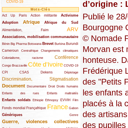
d’origine : 
COVID-19
Mots-Clés
Publié le 2
Activisme
Act Up Paris
(49/289)
(32/289)
(73/289)
Action militante
Afrique
Adoption
(82/289)
(161/289)
(73/289)
Afrique du Sud
Bourgogne C
ARV
(48/289)
(203/289)
Alimentation, Faim
© Nomade Pro
Associations, mobilisation communautaire
(65/289)
Brevet
(13/289)
(16/289)
(9/289)
(83/289)
(18/289)
(30/289)
Burundi
Bénin
Big Pharma
Botswana
Burkina
Morvan est 
Cameroun
(47/289)
(23/289)
(10/289)
Centrafrique
Changements climatiques
Conférence
honteuse. D
(19/289)
(118/289)
Colonialisme, racisme
Côte d’Ivoire
(24/289)
(263/289)
(13/289)
Congo Brazzaville
COVID-19
Frédérique 
CPI
(48/289)
(32/289)
(29/289)
(19/289)
CSAS
Dekens
Dépistage
Discrimination, Stigmatisation
des "Petits 
(131/289)
Document
(145/289)
(9/289)
(20/289)
(22/289)
Documentaire
Droit
Droits humains
les enfants 
(21/289)
(10/289)
Enfants des rues
Enfants maltraités
Enfants soldats
(68/289)
(12/289)
(15/289)
(55/289)
(22/289)
EVVIH
Ethiopie
Ethnopsy
Film
placés à la 
France
(48/289)
(39/289)
(289/289)
(12/289)
Fonds mondial
Françafrique
Gabon
des artisans
Génériques
(59/289)
(22/289)
Genre
Guerre, violences collectives
(149/289)
des pupilles