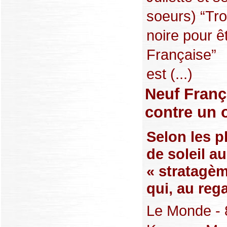
soeurs) “Tr
noire pour ê
Française”
est (...)
Neuf Franç
contre un 
Selon les p
de soleil a
« stratagèm
qui, au rega
Le Monde - 