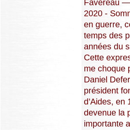
Favereau — 
2020 - Som
en guerre,
temps des p
années du s
Cette expre
me choque p
Daniel Defer
président fo
d’Aides, en 
devenue la 
importante a