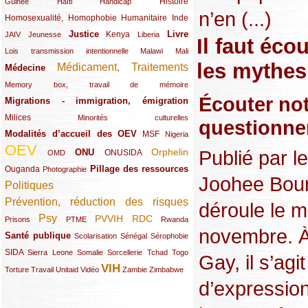
(12/289)
(15/289)
(10/289)
(49/289)
Histoire
Guinée
Haïti
Handicap
n’en (...)
Homosexualité, Homophobie
(44/289)
(47/289)
(34/289)
Humanitaire
Inde
Justice
Livre
(10/289)
(21/289)
(65/289)
(35/289)
(25/289)
(62/289)
Kenya
JAIV
Jeunesse
Liberia
Il faut éc
(24/289)
(11/289)
(21/289)
Lois transmission intentionnelle
Malawi
Mali
les mythes 
Médicament, Traitements
Médecine
(62/289)
(142/289)
(11/289)
Memory box, travail de mémoire
Écouter not
Migrations - immigration, émigration
(67/289)
Milices
(34/289)
(15/289)
Minorités culturelles
questionne
Modalités d’accueil des OEV
(58/289)
(54/289)
(27/289)
MSF
Nigeria
OEV
(269/289)
(26/289)
(58/289)
(44/289)
(112/289)
Publié par l
Orphelin
ONU
ONUSIDA
OMD
Pillage des ressources
Ouganda
(29/289)
(27/289)
(77/289)
Photographie
Joohee Bour
Politiques
(120/289)
Prévention, réduction des risques
(131/289)
déroule le m
Psy
PVVIH
RDC
(22/289)
(119/289)
(12/289)
(111/289)
(104/289)
(23/289)
Prisons
PTME
Rwanda
novembre. À 
Santé publique
(59/289)
(9/289)
(13/289)
(19/289)
Scolarisation
Sénégal
Sérophobie
SIDA
(29/289)
(13/289)
(12/289)
(19/289)
(10/289)
(15/289)
Sierra Leone
Somalie
Sorcellerie
Tchad
Togo
Gay, il s’ag
VIH
(17/289)
(21/289)
(26/289)
(23/289)
(154/289)
(12/289)
(21/289)
Torture
Travail
Unitaid
Vidéo
Zambie
Zimbabwe
d’expressio