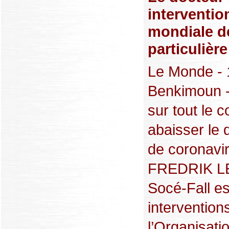
interventio
mondiale de
particulièr
Le Monde - 1
Benkimoun -
sur tout le c
abaisser le 
de coronavir
FREDRIK LE
Socé-Fall es
intervention
l’Organisati