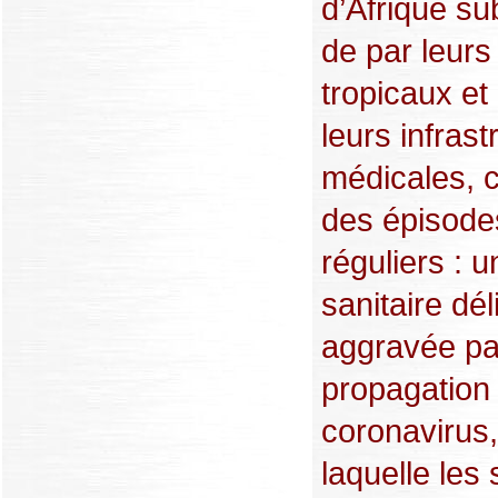
d’Afrique s
de par leurs
tropicaux et 
leurs infrast
médicales, 
des épisode
réguliers : u
sanitaire dél
aggravée pa
propagation
coronavirus
laquelle les 