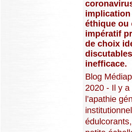
coronavirus
implication
éthique ou 
impératif p
de choix id
discutables
inefficace.
Blog Médiap
2020 - Il y 
l’apathie g
institutionn
édulcorants,