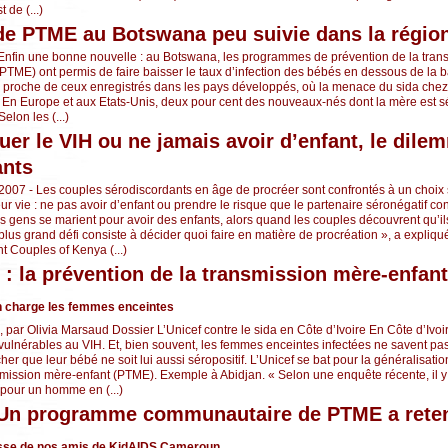
 de (...)
de PTME au Botswana peu suivie dans la régio
Enfin une bonne nouvelle : au Botswana, les programmes de prévention de la tran
(PTME) ont permis de faire baisser le taux d’infection des bébés en dessous de la 
ux proche de ceux enregistrés dans les pays développés, où la menace du sida chez
 En Europe et aux Etats-Unis, deux pour cent des nouveaux-nés dont la mère est s
elon les (...)
uer le VIH ou ne jamais avoir d’enfant, le dil
ants
2007 - Les couples sérodiscordants en âge de procréer sont confrontés à un choix
eur vie : ne pas avoir d’enfant ou prendre le risque que le partenaire séronégatif con
es gens se marient pour avoir des enfants, alors quand les couples découvrent qu’il
plus grand défi consiste à décider quoi faire en matière de procréation », a expliqu
 Couples of Kenya (...)
e : la prévention de la transmission mère-enfant
 charge les femmes enceintes
 par Olivia Marsaud Dossier L’Unicef contre le sida en Côte d’Ivoire En Côte d’Ivo
 vulnérables au VIH. Et, bien souvent, les femmes enceintes infectées ne savent pa
r que leur bébé ne soit lui aussi séropositif. L’Unicef se bat pour la généralisatio
smission mère-enfant (PTME). Exemple à Abidjan. « Selon une enquête récente, il y
our un homme en (...)
Un programme communautaire de PTME a retenu
se de nos amis de KidAIDS Cameroun