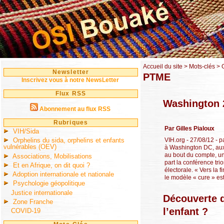
Accueil du site
> Mots-clés > 
Newsletter
PTME
Inscrivez vous à notre NewsLetter
Flux RSS
Washington 
Abonnement au flux RSS
Rubriques
Par Gilles Pialoux
VIH/Sida
VIH.org - 27/08/12 - p
Orphelins du sida, orphelins et enfants
vulnérables (OEV)
à Washington DC, aux 
au bout du compte, u
Associations, Mobilisations
part la conférence tr
Et en Afrique, on dit quoi ?
électorale. « Vers la 
Adoption internationale et nationale
le modèle « cure » est a
Psychologie géopolitique
Justice internationale
Découverte d
Zone Franche
l’enfant ?
COVID-19