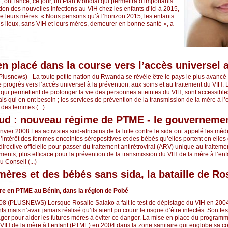
, ont lancé, ce jour, un Plan Mondial qui permettra d’importants
tion des nouvelles infections au VIH chez les enfants d’ici à 2015,
 de leurs mères. « Nous pensons qu’à l’horizon 2015, les enfants
ous lieux, sans VIH et leurs mères, demeurer en bonne santé », a
n placé dans la course vers l’accès universel 
Plusnews) - La toute petite nation du Rwanda se révèle être le pays le plus avancé
 progrès vers l’accès universel à la prévention, aux soins et au traitement du VIH. 
 qui permettent de prolonger la vie des personnes atteintes du VIH, sont accessible
s qui en ont besoin ; les services de prévention de la transmission de la mère à l
 des femmes (...)
Sud : nouveau régime de PTME - le gouverneme
ier 2008 Les activistes sud-africains de la lutte contre le sida ont appelé les méd
 l’intérêt des femmes enceintes séropositives et des bébés qu’elles portent en elles
directive officielle pour passer du traitement antirétroviral (ARV) unique au traitem
nts, plus efficace pour la prévention de la transmission du VIH de la mère à l’en
 Conseil (...)
mères et des bébés sans sida, la bataille de Ro
ère en PTME au Bénin, dans la région de Pobé
08 (PLUSNEWS) Lorsque Rosalie Salako a fait le test de dépistage du VIH en 2004, 
mais n’avait jamais réalisé qu’ils aient pu courir le risque d’être infectés. Son test
er pour aider les futures mères à éviter ce danger. La mise en place du program
 VIH de la mère à l’enfant (PTME) en 2004 dans la zone sanitaire qui englobe sa