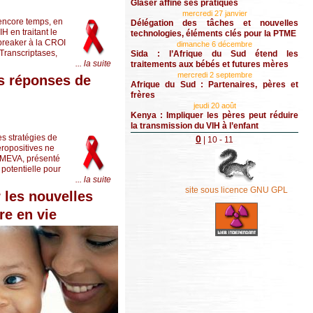
Glaser affine ses pratiques
mercredi 27 janvier
 encore temps, en
Délégation des tâches et nouvelles
H en traitant le
technologies, éléments clés pour la PTME
-breaker à la CROI
dimanche 6 décembre
 Transcriptases,
Sida : l’Afrique du Sud étend les
... la suite
traitements aux bébés et futures mères
mercredi 2 septembre
es réponses de
Afrique du Sud : Partenaires, pères et
frères
jeudi 20 août
Kenya : Impliquer les pères peut réduire
la transmission du VIH à l’enfant
es stratégies de
0
|
10
- 11
éropositives ne
RIMEVA, présenté
potentielle pour
... la suite
site sous licence GNU GPL
 les nouvelles
re en vie