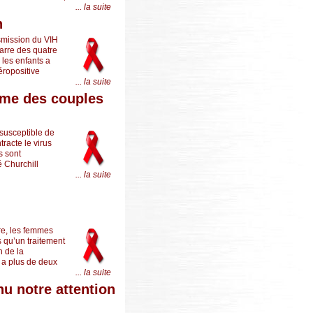
... la suite
n
smission du VIH
barre des quatre
 les enfants a
éropositive
... la suite
emme des couples
 susceptible de
tracte le virus
s sont
é Churchill
... la suite
ire, les femmes
s qu’un traitement
n de la
 a plus de deux
... la suite
 notre attention