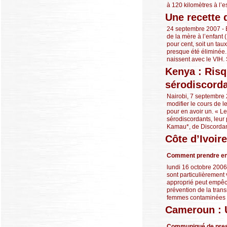
à 120 kilomètres à l’est
Une recette 
24 septembre 2007 - 
de la mère à l’enfant 
pour cent, soit un ta
presque été éliminée.
naissent avec le VIH. S
Kenya : Risq
sérodiscord
Nairobi, 7 septembre 
modifier le cours de l
pour en avoir un. « L
sérodiscordants, leur 
Kamau*, de Discordant
Côte d’Ivoir
Comment prendre en
lundi 16 octobre 2006,
sont particulièrement
approprié peut empêche
prévention de la tran
femmes contaminées p
Cameroun : 
Communiqué de pres