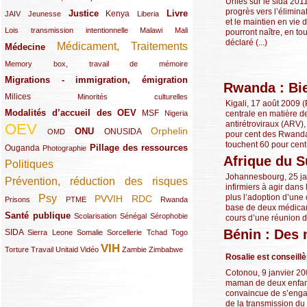
Unies sur le sida 2011
progrès vers l’élimina
Justice
Livre
(10/289)
(21/289)
(65/289)
(35/289)
(25/289)
(62/289)
Kenya
JAIV
Jeunesse
Liberia
et le maintien en vie
(24/289)
(11/289)
(21/289)
Lois transmission intentionnelle
Malawi
Mali
pourront naître, en t
déclaré (...)
Médicament, Traitements
Médecine
(62/289)
(142/289)
(11/289)
Memory box, travail de mémoire
Migrations - immigration, émigration
(67/289)
Rwanda : Bie
Milices
(34/289)
(15/289)
Minorités culturelles
Kigali, 17 août 2009 (
Modalités d’accueil des OEV
(58/289)
(54/289)
(27/289)
MSF
centrale en matière de
Nigeria
antirétroviraux (ARV),
OEV
(269/289)
(26/289)
(58/289)
(44/289)
(112/289)
Orphelin
ONU
ONUSIDA
OMD
pour cent des Rwandai
touchent 60 pour cent
Pillage des ressources
Ouganda
(29/289)
(27/289)
(77/289)
Photographie
Afrique du 
Politiques
(120/289)
Johannesbourg, 25 janv
Prévention, réduction des risques
(131/289)
infirmiers à agir dans
plus l’adoption d’une 
Psy
PVVIH
RDC
(22/289)
(119/289)
(12/289)
(111/289)
(104/289)
(23/289)
Prisons
PTME
Rwanda
base de deux médicame
Santé publique
(59/289)
(9/289)
(13/289)
(19/289)
Scolarisation
Sénégal
Sérophobie
cours d’une réunion du
Bénin : Des 
SIDA
(29/289)
(13/289)
(12/289)
(19/289)
(10/289)
(15/289)
Sierra Leone
Somalie
Sorcellerie
Tchad
Togo
VIH
(17/289)
(21/289)
(26/289)
(23/289)
(154/289)
(12/289)
(21/289)
Torture
Travail
Unitaid
Vidéo
Zambie
Zimbabwe
Rosalie est conseill
Cotonou, 9 janvier 20
maman de deux enfants 
convaincue de s’engag
de la transmission du