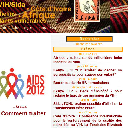
nts à télécharger
Liens
Contact
Nous aider
...
Recherche avancée
Brèves
mardi 18 juin
Afrique : naissance du millionième bébé
indemne du sida
jeudi 10 janvier
Kenya : "Il faut arrêter de cacher sa
séropositivité pour sauver son enfant"
jeudi 16 août
Better paediatric HIV formulations
dimanche 5 décembre
Kenya : Le « Pack mère-bébé » pour
réduire le taux de transmission du VIH
mardi 9 mars
Sida : l’ONU estime possible d’éliminer la
... la suite
transmission mère enfant
: Comment traiter
jeudi 4 février
Côte d’Ivoire : Conférence internationale
pour le renforcement de la qualité des
soins liés au VIH. La Fondation Elizabeth