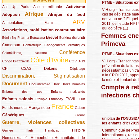
Mots-Clés
PTME - Situations ex
Activisme
Act Up Paris
(49/289)
(32/289)
(73/289)
Action militante
VIH.org - Transcriptas
Afrique
cas de dépistage mate
Adoption
(82/289)
(161/289)
(73/289)
Afrique du Sud
nouveau né ? Et quel e
ARV
(48/289)
(203/289)
Alimentation, Faim
2011, de l’étude HPTN 
qui doit être (...)
Associations, mobilisation communautaire
(65/289)
Femmes encei
Brevet
(13/289)
(16/289)
(9/289)
(83/289)
(18/289)
(30/289)
Burundi
Bénin
Big Pharma
Botswana
Burkina
Primeva
Cameroun
(47/289)
(23/289)
(10/289)
Centrafrique
Changements climatiques
Conférence
(19/289)
(118/289)
Colonialisme, racisme
PTME - Situations ex
Côte d’Ivoire
(24/289)
(263/289)
(13/289)
VIH.org - Transcriptas
Congo Brazzaville
COVID-19
prévention de la tran
CPI
(48/289)
(32/289)
(29/289)
(19/289)
CSAS
Dekens
Dépistage
nécessitant pas un t
à la CROI 2011, appor
Discrimination, Stigmatisation
(131/289)
la mère et l’enfant de 
Document
(145/289)
(9/289)
(20/289)
(22/289)
Documentaire
Droit
Droits humains
Compte à reb
(21/289)
(10/289)
Enfants des rues
Enfants maltraités
infections ch
Enfants soldats
(68/289)
(12/289)
(15/289)
(55/289)
(22/289)
EVVIH
Ethiopie
Ethnopsy
Film
France
(48/289)
(39/289)
(289/289)
(12/289)
Fonds mondial
Françafrique
Gabon
Génériques
(59/289)
(22/289)
Genre
un plan de l’ONUSIDA 
Guerre, violences collectives
(149/289)
les enfants d’ici 201
Communiqué de Presse
(12/289)
(15/289)
(10/289)
(49/289)
Histoire
Guinée
Haïti
Handicap
internationaux, rass
Homosexualité, Homophobie
(44/289)
(47/289)
(34/289)
Humanitaire
Inde