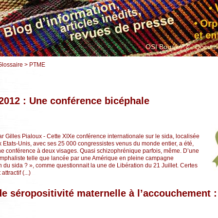
OSI Bouaké ?
Docume
Glossaire > PTME
2012 : Une conférence bicéphale
ar Gilles Pialoux - Cette XIXe conférence internationale sur le sida, localisée
Etats-Unis, avec ses 25 000 congressistes venus du monde entier, a été,
ne conférence à deux visages. Quasi schizophrénique parfois, même. D’une
iomphaliste telle que lancée par une Amérique en pleine campagne
fin du sida ? », comme questionnait la une de Libération du 21 Juillet. Certes
ttractif (...)
e séropositivité maternelle à l’accouchement 