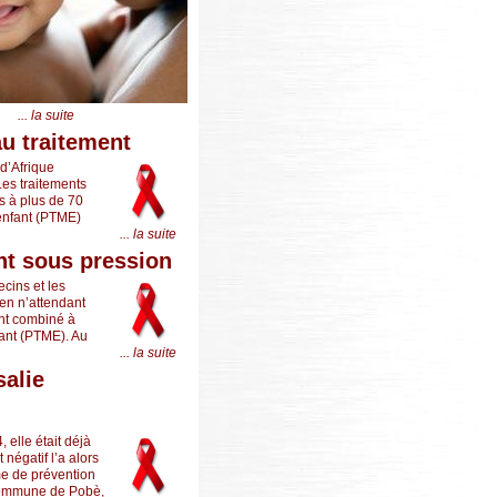
... la suite
au traitement
 d’Afrique
Les traitements
s à plus de 70
’enfant (PTME)
... la suite
nt sous pression
ecins et les
 en n’attendant
ent combiné à
fant (PTME). Au
... la suite
salie
elle était déjà
 négatif l’a alors
me de prévention
 commune de Pobè,