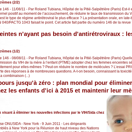
trèmes (2/2)
e 146 - 11/08/11 - Par Roland Tubiana, Hôpital de la Pitié-Salpétrière (Paris) Est-il
rnel positif au moment de l’accouchement, de réduire le taux de transmission du VI
st le type de régime antirétroviral le plus efficace ? La présentation orale, en late
040/PACTG 1043 faisait le point. Cet article fait partie du numéro 146 de la revue
ntes n’ayant pas besoin d’antirétroviraux : l
trèmes (1/2)
e 146 - 08/08/11 - Par Roland Tubiana, Hôpital de la Pitié-Salpétrière (Paris) Quell
smission du VIH de la mère à l’enfant (PTME) adopter chez les femmes enceintes s
raitement pour elles-mêmes ? Peut-on réduire le nombre de molécules ? L’essai P
te des réponses à de nombreuses questions. A-t-on besoin, connaissant la toxicité 
la combinaison (...)
ours jusqu’à zéro : plan mondial pour éliminer
ez les enfants d’ici à 2015 et maintenir leur mè
visant à éliminer les nouvelles infections par le VIH/Sida chez
5
 ONUSIDA - New York - 9 Juin 2011 - Les dirigeants
emblés à New York pour la Réunion de haut niveau des Nations