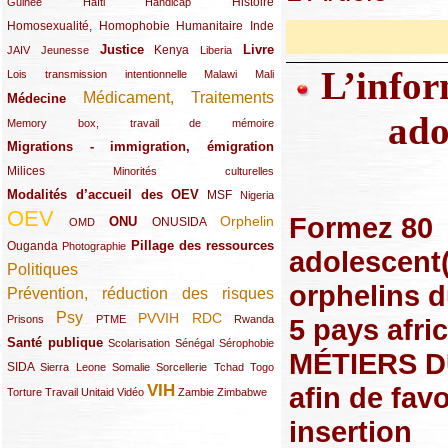
(12/289)
(15/289)
(10/289)
(49/289)
Histoire
Guinée
Haïti
Handicap
Homosexualité, Homophobie
(44/289)
(47/289)
(34/289)
Humanitaire
Inde
Justice
Livre
(10/289)
(21/289)
(65/289)
(35/289)
(25/289)
(62/289)
Kenya
JAIV
Jeunesse
Liberia
L’inform
(24/289)
(11/289)
(21/289)
Lois transmission intentionnelle
Malawi
Mali
Médicament, Traitements
Médecine
(62/289)
(142/289)
ado
(11/289)
Memory box, travail de mémoire
Migrations - immigration, émigration
(67/289)
Milices
(34/289)
(15/289)
Minorités culturelles
Modalités d’accueil des OEV
(58/289)
(54/289)
(27/289)
MSF
Nigeria
OEV
Formez 80
(269/289)
(26/289)
(58/289)
(44/289)
(112/289)
Orphelin
ONU
ONUSIDA
OMD
Pillage des ressources
Ouganda
(29/289)
(27/289)
(77/289)
Photographie
adolescent
Politiques
(120/289)
orphelins 
Prévention, réduction des risques
(131/289)
Psy
PVVIH
RDC
(22/289)
(119/289)
(12/289)
(111/289)
(104/289)
(23/289)
5 pays afri
Prisons
PTME
Rwanda
Santé publique
(59/289)
(9/289)
(13/289)
(19/289)
Scolarisation
Sénégal
Sérophobie
MÉTIERS 
SIDA
(29/289)
(13/289)
(12/289)
(19/289)
(10/289)
(15/289)
Sierra Leone
Somalie
Sorcellerie
Tchad
Togo
afin de favo
VIH
(17/289)
(21/289)
(26/289)
(23/289)
(154/289)
(12/289)
(21/289)
Torture
Travail
Unitaid
Vidéo
Zambie
Zimbabwe
insertion