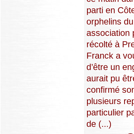
parti en Côte
orphelins du
association p
récolté à P
Franck a vou
d’être un e
aurait pu êt
confirmé son
plusieurs re
particulier p
de (...)