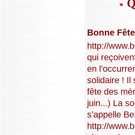
Q
Bonne Fêt
http://www.b
qui reçoiven
en l’occurre
solidaire ! I
fête des mè
juin...) La s
s’appelle B
http://www.b