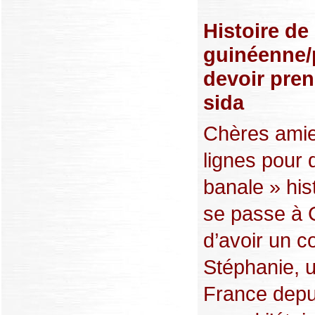
Histoire d
guinéenne/p
devoir pren
sida
Chères amie
lignes pour
banale » hist
se passe à 
d’avoir un c
Stéphanie, u
France depui