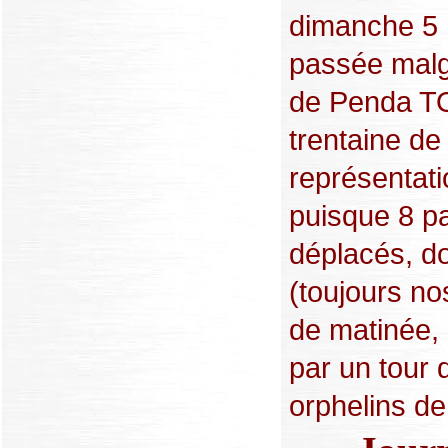
dimanche 5 m
passée malg
de Penda TO
trentaine de
représentati
puisque 8 pa
déplacés, do
(toujours nos
de matinée,
par un tour 
orphelins de 