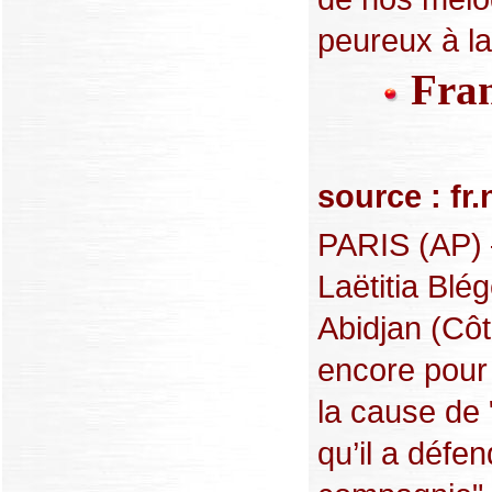
peureux à la f
Fran
source : f
PARIS (AP)
Laëtitia Blé
Abidjan (Côt
encore pour 
la cause de 
qu’il a défe