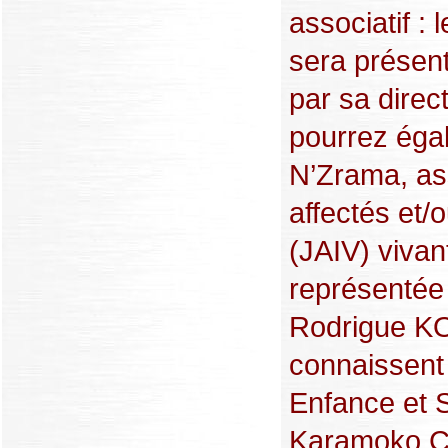
associatif :
sera présent
par sa dire
pourrez éga
N’Zrama, as
affectés et/
(JAIV) vivan
représentée 
Rodrigue KO
connaissent 
Enfance et S
Karamoko C