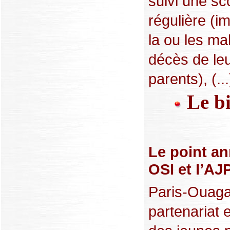
suivi une sco
régulière (i
la ou les mal
décès de le
parents), (...
Le bi
Le point an
OSI et l’AJ
Paris-Ouaga
partenariat 