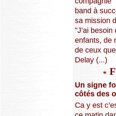
compagnie" 
band à succ
sa mission d
"J’ai besoin
enfants, de 
de ceux que 
Delay (...)
F
Un signe f
côtés des o
Ca y est c’e
ce matin da