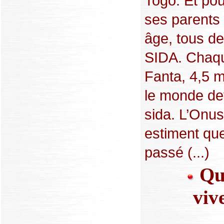
Togo. Et pour
ses parents
âge, tous d
SIDA. Chaq
Fanta, 4,5 m
le monde de
sida. L’Onus
estiment qu
passé (...)
Qua
viv