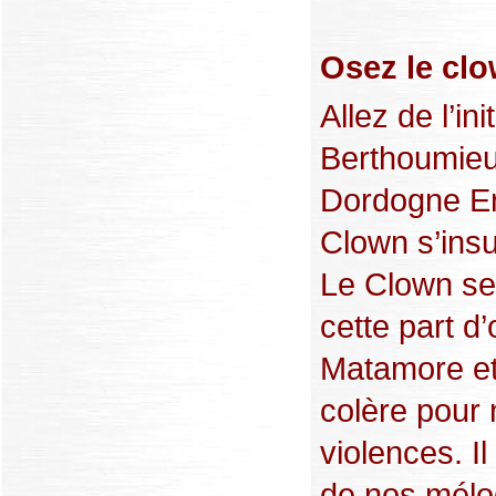
Osez le clo
Allez de l’i
Berthoumieu
Dordogne En
Clown s’insu
Le Clown se
cette part d’
Matamore et 
colère pour 
violences. Il
de nos mélo