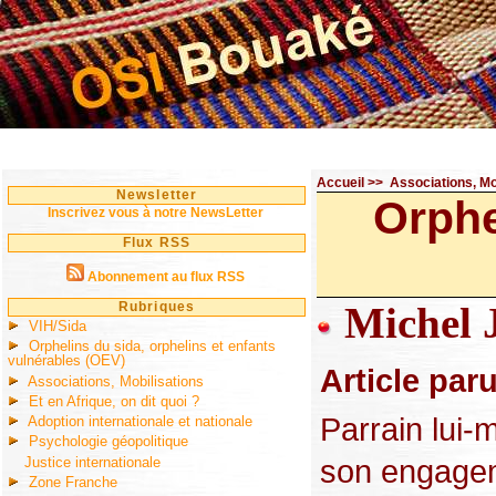
Accueil
>>
Associations, Mo
Newsletter
Orphe
Inscrivez vous à notre NewsLetter
Flux RSS
Abonnement au flux RSS
Rubriques
Michel J
VIH/Sida
Orphelins du sida, orphelins et enfants
vulnérables (OEV)
Article par
Associations, Mobilisations
Et en Afrique, on dit quoi ?
Parrain lui
Adoption internationale et nationale
Psychologie géopolitique
son engagem
Justice internationale
Zone Franche