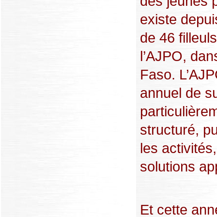
des jeunes p
existe depui
de 46 filleul
l’AJPO, dans
Faso. L’AJPO
annuel de su
particulière
structuré, pu
les activités,
solutions app
Et cette an