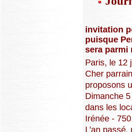
Journ
invitation 
puisque P
sera parmi 
Paris, le 12
Cher parrai
proposons un
Dimanche 5 
dans les lo
Irénée - 75
L’an passé, 