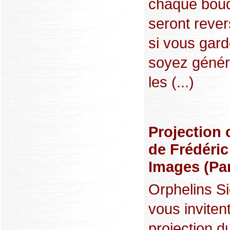
chaque bouqu
seront rever
si vous gard
soyez génér
les (...)
Projection 
de Frédéri
Images (Par
Orphelins Si
vous inviten
projection du