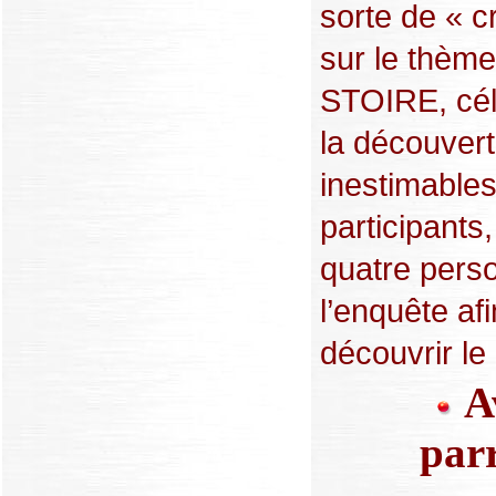
sorte de « cr
sur le thème 
STOIRE, célè
la découver
inestimables
participants
quatre pers
l’enquête afi
découvrir le 
Av
parr