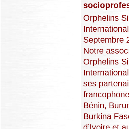
socioprofes
Orphelins S
International
Septembre 2
Notre associ
Orphelins S
International
ses partena
francophone
Bénin, Burun
Burkina Fas
d’Ivoire et 