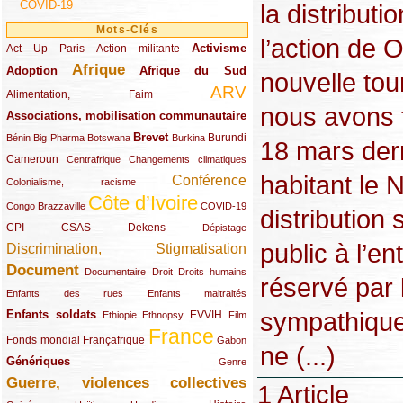
COVID-19
la distribut
Mots-Clés
l’action de 
Activisme
Act Up Paris
(49/289)
(32/289)
(73/289)
Action militante
Afrique
Adoption
(82/289)
(161/289)
(73/289)
Afrique du Sud
nouvelle tou
ARV
(48/289)
(203/289)
Alimentation, Faim
nous avons fa
Associations, mobilisation communautaire
(65/289)
Brevet
(13/289)
(16/289)
(9/289)
(83/289)
(18/289)
(30/289)
Burundi
Bénin
Big Pharma
Botswana
Burkina
18 mars der
Cameroun
(47/289)
(23/289)
(10/289)
Centrafrique
Changements climatiques
habitant le 
Conférence
(19/289)
(118/289)
Colonialisme, racisme
Côte d’Ivoire
(24/289)
(263/289)
(13/289)
Congo Brazzaville
COVID-19
distribution
CPI
(48/289)
(32/289)
(29/289)
(19/289)
CSAS
Dekens
Dépistage
public à l’en
Discrimination, Stigmatisation
(131/289)
Document
(145/289)
(9/289)
(20/289)
(22/289)
Documentaire
Droit
Droits humains
réservé par 
(21/289)
(10/289)
Enfants des rues
Enfants maltraités
sympathique
Enfants soldats
(68/289)
(12/289)
(15/289)
(55/289)
(22/289)
EVVIH
Ethiopie
Ethnopsy
Film
France
(48/289)
(39/289)
(289/289)
(12/289)
Fonds mondial
Françafrique
Gabon
ne (...)
Génériques
(59/289)
(22/289)
Genre
Guerre, violences collectives
(149/289)
1 Article