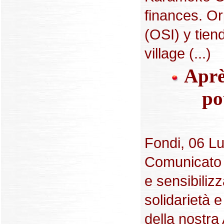
finances. Or
(OSI) y tien
village (...)
Après
po
Fondi, 06 Lug
Comunicato p
e sensibiliz
solidarietà 
della nostra