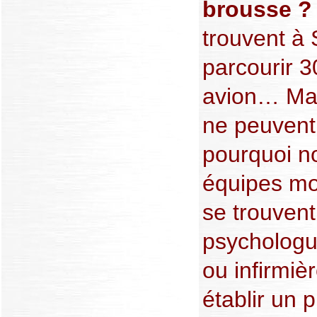
brousse 
trouvent à
parcourir 
avion… Mala
ne peuvent 
pourquoi n
équipes mo
se trouvent
psychologue
ou infirmiè
établir un