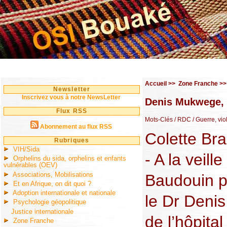
Accueil
>>
Zone Franche
>
Newsletter
Inscrivez vous à notre NewsLetter
Denis Mukwege, l
Flux RSS
Mots-Clés
/ RDC
/ Guerre, vio
Abonnement au flux RSS
Colette Br
Rubriques
VIH/Sida
- A la veill
Orphelins du sida, orphelins et enfants
vulnérables (OEV)
Associations, Mobilisations
Baudouin p
Et en Afrique, on dit quoi ?
Adoption internationale et nationale
le Dr Deni
Psychologie géopolitique
Justice internationale
de l’hôpita
Zone Franche