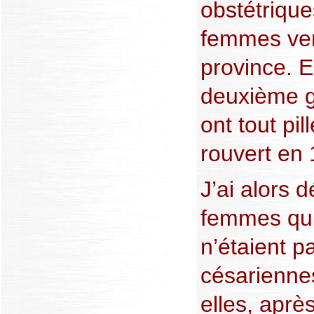
obstétrique
femmes ven
province. E
deuxième g
ont tout pill
rouvert en
J’ai alors 
femmes qui
n’étaient p
césarienne
elles, après