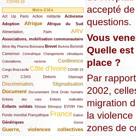
COVID-19
accepté de
Mots-Clés
Activisme
Act Up Paris
(49/289)
(32/289)
(73/289)
Action militante
questions.
Afrique
Adoption
(82/289)
(161/289)
(73/289)
Afrique du Sud
ARV
(48/289)
(203/289)
Alimentation, Faim
Vous venez
Associations, mobilisation communautaire
(65/289)
Brevet
(13/289)
(16/289)
(9/289)
(83/289)
(18/289)
(30/289)
Burundi
Quelle est 
Bénin
Big Pharma
Botswana
Burkina
Cameroun
(47/289)
(23/289)
(10/289)
Centrafrique
Changements climatiques
place ?
Conférence
(19/289)
(118/289)
Colonialisme, racisme
Côte d’Ivoire
(24/289)
(263/289)
(13/289)
Congo Brazzaville
COVID-19
Par rappor
CPI
(48/289)
(32/289)
(29/289)
(19/289)
CSAS
Dekens
Dépistage
Discrimination, Stigmatisation
(131/289)
2002, celles
Document
(145/289)
(9/289)
(20/289)
(22/289)
Documentaire
Droit
Droits humains
(21/289)
(10/289)
migration 
Enfants des rues
Enfants maltraités
Enfants soldats
(68/289)
(12/289)
(15/289)
(55/289)
(22/289)
EVVIH
Ethiopie
Ethnopsy
Film
la violence
France
(48/289)
(39/289)
(289/289)
(12/289)
Fonds mondial
Françafrique
Gabon
Génériques
(59/289)
(22/289)
Genre
zones de co
Guerre, violences collectives
(149/289)