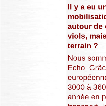
Il y a eu 
mobilisati
autour de
viols, mai
terrain ?
Nous somm
Echo. Grâce
européenne
3000 à 36
année en p