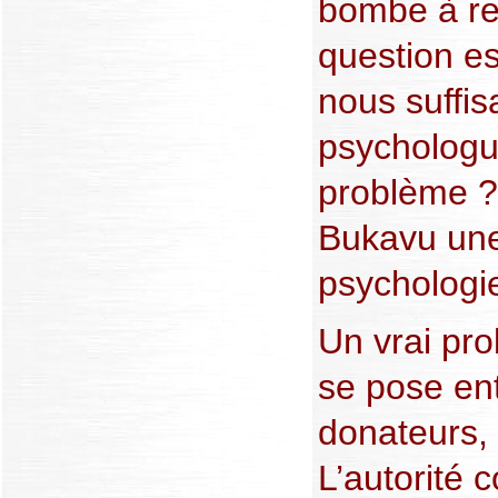
bombe à r
question es
nous suffi
psychologue
problème ? 
Bukavu une
psycholog
Un vrai pr
se pose ent
donateurs,
L’autorité 