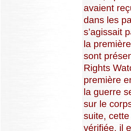
avaient re
dans les par
s’agissait 
la premièr
sont prése
Rights Wat
première e
la guerre 
sur le corp
suite, cett
vérifiée, i