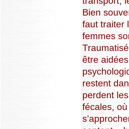
transport, l
Bien souven
faut traiter
femmes son
Traumatisée
être aidées
psychologiq
restent dan
perdent les
fécales, o
s’approcher