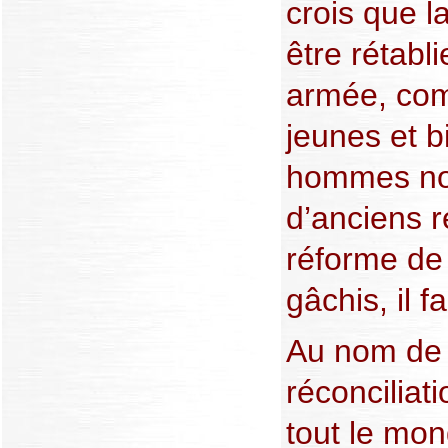
crois que l
être rétabl
armée, com
jeunes et b
hommes no
d’anciens r
réforme de
gâchis, il f
Au nom de l
réconciliat
tout le mo