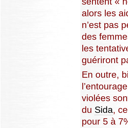
sentent « ho
alors les ai
n’est pas 
des femmes
les tentati
guériront 
En outre, b
l’entourag
violées so
du
Sida
, c
pour 5 à 7%