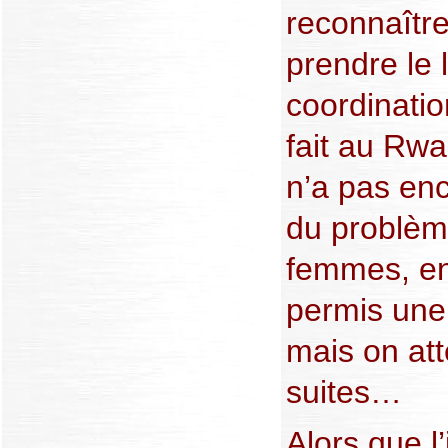
reconnaître
prendre le 
coordinatio
fait au R
n’a pas en
du problèm
femmes, en
permis une
mais on att
suites…
Alors que l