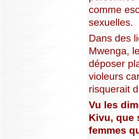
comme escl
sexuelles.
Dans des l
Mwenga, le
déposer pla
violeurs car
risquerait 
Vu les di
Kivu, que 
femmes qu