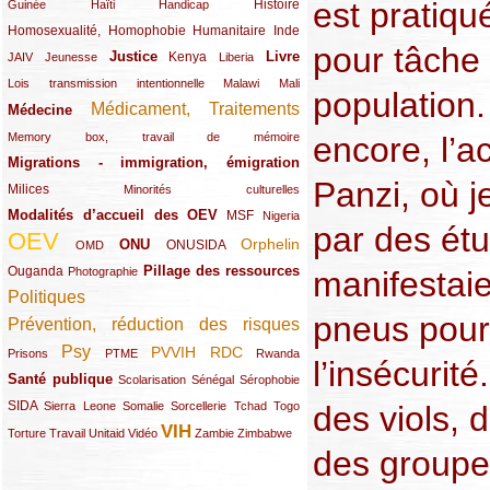
est pratiqu
(12/289)
(15/289)
(10/289)
(49/289)
Histoire
Guinée
Haïti
Handicap
Homosexualité, Homophobie
(44/289)
(47/289)
(34/289)
Humanitaire
Inde
pour tâche 
Justice
Livre
(10/289)
(21/289)
(65/289)
(35/289)
(25/289)
(62/289)
Kenya
JAIV
Jeunesse
Liberia
(24/289)
(11/289)
(21/289)
Lois transmission intentionnelle
Malawi
Mali
population.
Médicament, Traitements
Médecine
(62/289)
(142/289)
(11/289)
encore, l’ac
Memory box, travail de mémoire
Migrations - immigration, émigration
(67/289)
Panzi, où je
Milices
(34/289)
(15/289)
Minorités culturelles
Modalités d’accueil des OEV
(58/289)
(54/289)
(27/289)
MSF
Nigeria
par des étu
OEV
(269/289)
(26/289)
(58/289)
(44/289)
(112/289)
Orphelin
ONU
ONUSIDA
OMD
Pillage des ressources
Ouganda
(29/289)
(27/289)
(77/289)
manifestaie
Photographie
Politiques
(120/289)
pneus pour
Prévention, réduction des risques
(131/289)
Psy
PVVIH
RDC
(22/289)
(119/289)
(12/289)
(111/289)
(104/289)
(23/289)
Prisons
PTME
Rwanda
l’insécurité
Santé publique
(59/289)
(9/289)
(13/289)
(19/289)
Scolarisation
Sénégal
Sérophobie
SIDA
(29/289)
(13/289)
(12/289)
(19/289)
(10/289)
(15/289)
des viols, 
Sierra Leone
Somalie
Sorcellerie
Tchad
Togo
VIH
(17/289)
(21/289)
(26/289)
(23/289)
(154/289)
(12/289)
(21/289)
Torture
Travail
Unitaid
Vidéo
Zambie
Zimbabwe
des groupe