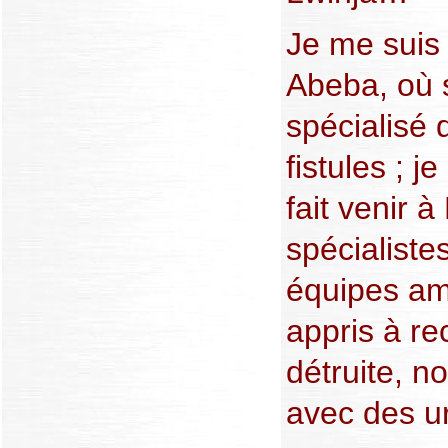
Je me suis 
Abeba, où s
spécialisé 
fistules ; j
fait venir 
spécialiste
équipes am
appris à re
détruite, n
avec des 