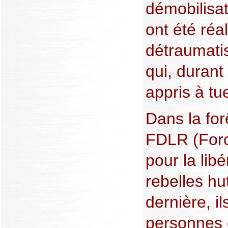
démobilisa
ont été réa
détraumati
qui, durant
appris à tue
Dans la for
FDLR (For
pour la lib
rebelles hu
dernière, 
personnes 