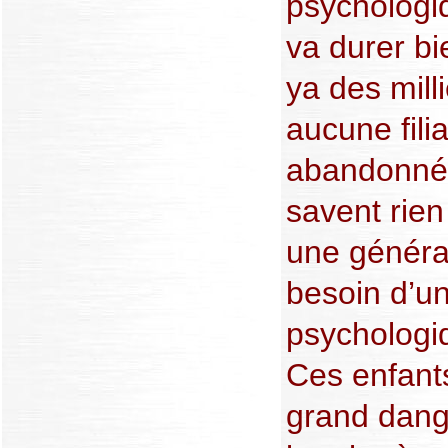
psychologi
va durer bi
ya des mill
aucune filia
abandonnés
savent rien
une généra
besoin d’u
psychologi
Ces enfant
grand dange