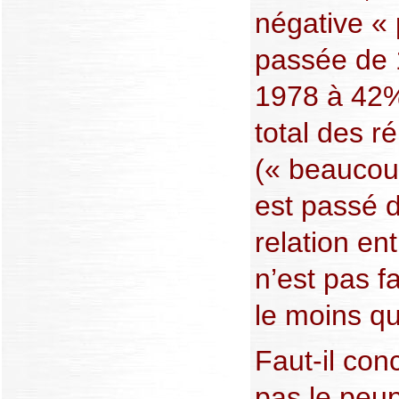
négative « 
passée de 
1978 à 42%
total des r
(« beaucoup
est passé 
relation ent
n’est pas f
le moins qu
Faut-il con
pas le peup