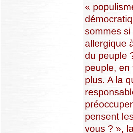
« populism
démocratiq
sommes si fi
allergique 
du peuple ?
peuple, en 
plus. A la q
responsable
préoccupen
pensent l
vous ? », l