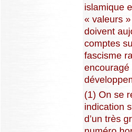
islamique e
« valeurs »
doivent auj
comptes su
fascisme ra
encouragé 
développem
(1) On se r
indication s
d’un très g
numéro hor