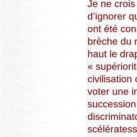
Je ne crois
d’ignorer q
ont été co
brèche du r
haut le dra
« supériori
civilisation
voter une i
succession 
discriminat
scélérates