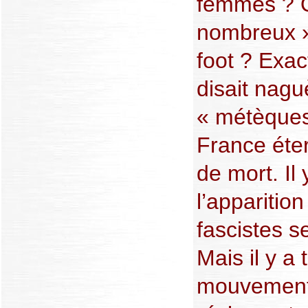
femmes ? Ou
nombreux »
foot ? Exa
disait nagu
« métèques
France éte
de mort. Il 
l’apparitio
fascistes s
Mais il y a
mouvements