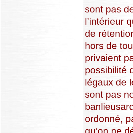
sont pas d
l’intérieur 
de rétentio
hors de tout
privaient pa
possibilité 
légaux de 
sont pas n
banlieusar
ordonné, p
qu’on ne d