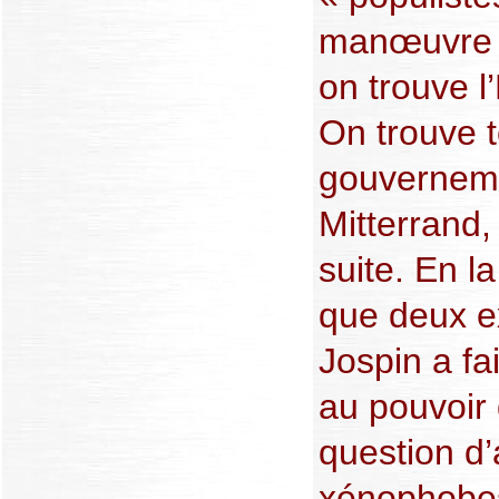
manœuvre d
on trouve l
On trouve t
gouverneme
Mitterrand, 
suite. En l
que deux ex
Jospin a fa
au pouvoir q
question d’a
xénophobes