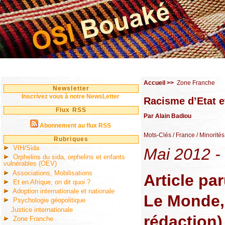
Accueil
>>
Zone Franche
Newsletter
Inscrivez vous à notre NewsLetter
Racisme d’Etat et
Flux RSS
Par Alain Badiou
Abonnement au flux RSS
Mots-Clés
/ France
/ Minorités
Rubriques
VIH/Sida
Mai 2012 - 
Orphelins du sida, orphelins et enfants
vulnérables (OEV)
Associations, Mobilisations
Article pa
Et en Afrique, on dit quoi ?
Adoption internationale et nationale
Le Monde, 
Psychologie géopolitique
Justice internationale
rédaction)
Zone Franche