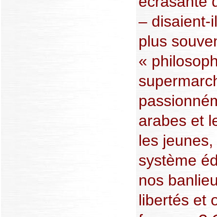
écrasante 
– disaient-
plus souve
« philosoph
supermarch
passionném
arabes et 
les jeunes,
système édu
nos banlieu
libertés et