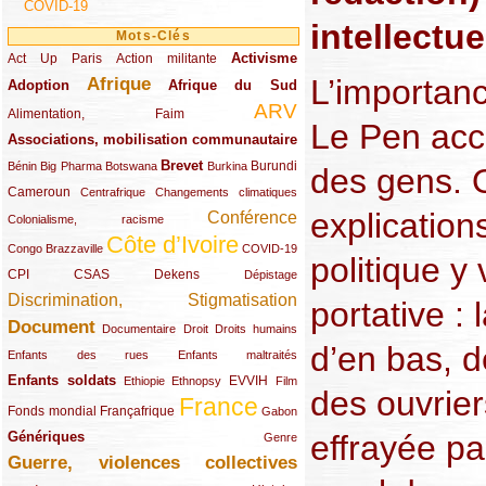
COVID-19
intellectue
Mots-Clés
Activisme
Act Up Paris
(49/289)
(32/289)
(73/289)
Action militante
L’importan
Afrique
Adoption
(82/289)
(161/289)
(73/289)
Afrique du Sud
ARV
(48/289)
(203/289)
Alimentation, Faim
Le Pen acc
Associations, mobilisation communautaire
(65/289)
Brevet
(13/289)
(16/289)
(9/289)
(83/289)
(18/289)
(30/289)
Burundi
Bénin
Big Pharma
Botswana
Burkina
des gens. 
Cameroun
(47/289)
(23/289)
(10/289)
Centrafrique
Changements climatiques
explication
Conférence
(19/289)
(118/289)
Colonialisme, racisme
Côte d’Ivoire
(24/289)
(263/289)
(13/289)
Congo Brazzaville
COVID-19
politique y
CPI
(48/289)
(32/289)
(29/289)
(19/289)
CSAS
Dekens
Dépistage
Discrimination, Stigmatisation
(131/289)
portative :
Document
(145/289)
(9/289)
(20/289)
(22/289)
Documentaire
Droit
Droits humains
d’en bas, d
(21/289)
(10/289)
Enfants des rues
Enfants maltraités
Enfants soldats
(68/289)
(12/289)
(15/289)
(55/289)
(22/289)
EVVIH
Ethiopie
Ethnopsy
Film
des ouvrie
France
(48/289)
(39/289)
(289/289)
(12/289)
Fonds mondial
Françafrique
Gabon
effrayée pa
Génériques
(59/289)
(22/289)
Genre
Guerre, violences collectives
(149/289)