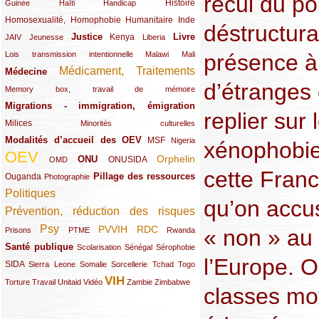
recul du po
(12/289)
(15/289)
(10/289)
(49/289)
Histoire
Guinée
Haïti
Handicap
Homosexualité, Homophobie
(44/289)
(47/289)
(34/289)
Humanitaire
Inde
déstructurat
Justice
Livre
(10/289)
(21/289)
(65/289)
(35/289)
(25/289)
(62/289)
Kenya
JAIV
Jeunesse
Liberia
(24/289)
(11/289)
(21/289)
présence à 
Lois transmission intentionnelle
Malawi
Mali
Médicament, Traitements
Médecine
(62/289)
(142/289)
d’étranges 
(11/289)
Memory box, travail de mémoire
Migrations - immigration, émigration
(67/289)
replier sur 
Milices
(34/289)
(15/289)
Minorités culturelles
Modalités d’accueil des OEV
(58/289)
(54/289)
(27/289)
MSF
Nigeria
xénophobie.
OEV
(269/289)
(26/289)
(58/289)
(44/289)
(112/289)
Orphelin
ONU
ONUSIDA
OMD
cette Franc
Pillage des ressources
Ouganda
(29/289)
(27/289)
(77/289)
Photographie
Politiques
(120/289)
qu’on accus
Prévention, réduction des risques
(131/289)
Psy
PVVIH
RDC
(22/289)
(119/289)
(12/289)
(111/289)
(104/289)
(23/289)
« non » au
Prisons
PTME
Rwanda
Santé publique
(59/289)
(9/289)
(13/289)
(19/289)
Scolarisation
Sénégal
Sérophobie
l’Europe. O
SIDA
(29/289)
(13/289)
(12/289)
(19/289)
(10/289)
(15/289)
Sierra Leone
Somalie
Sorcellerie
Tchad
Togo
VIH
(17/289)
(21/289)
(26/289)
(23/289)
(154/289)
(12/289)
(21/289)
Torture
Travail
Unitaid
Vidéo
Zambie
Zimbabwe
classes mo