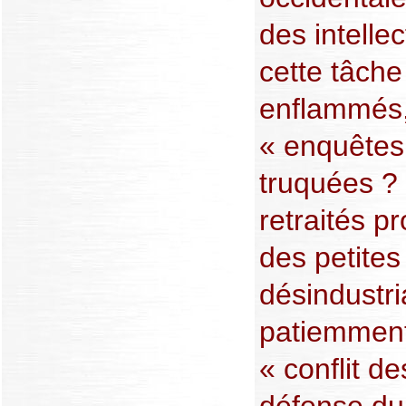
des intelle
cette tâche
enflammés, 
« enquêtes
truquées ?
retraités p
des petites 
désindustri
patiemment 
« conflit de
défense du 