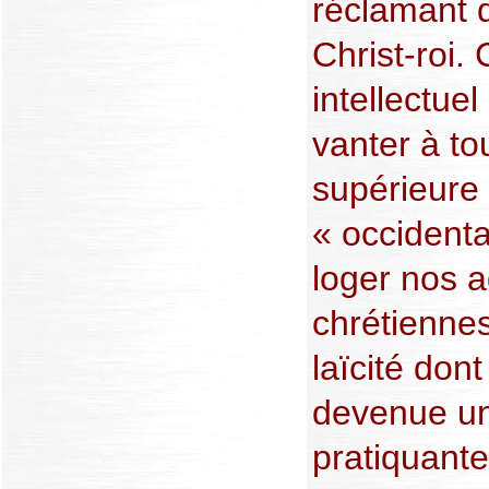
réclamant d
Christ-roi
intellectue
vanter à to
supérieure 
« occidenta
loger nos a
chrétiennes
laïcité don
devenue un
pratiquante