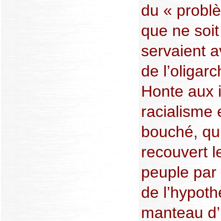
du « probl
que ne soit 
servaient a
de l’oligar
Honte aux i
racialisme 
bouché, qu
recouvert l
peuple par 
de l’hypot
manteau d’i