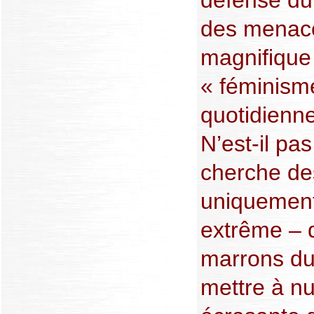
des menace
magnifique 
« féminisme
quotidienn
N’est-il pa
cherche de
uniquement 
extrême – qu
marrons du
mettre à nu