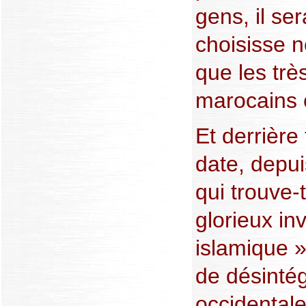
gens, il se
choisisse n
que les trè
marocains 
Et derrière
date, depui
qui trouve-
glorieux in
islamique 
de désintég
occidentale