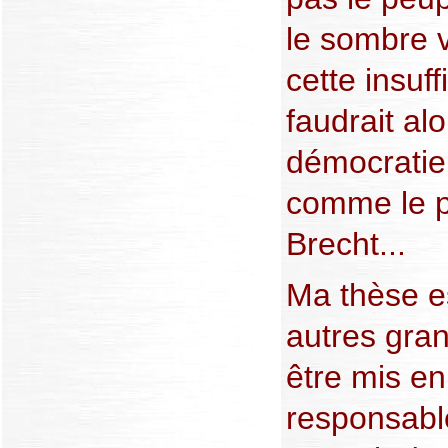
le sombre v
cette insuff
faudrait alo
démocratie
comme le p
Brecht...
Ma thèse e
autres gra
être mis en
responsabl