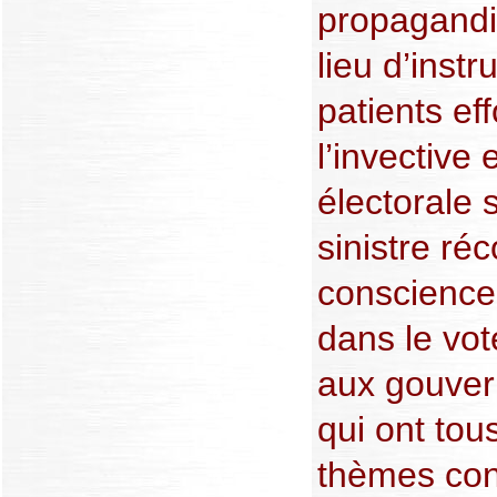
propagandis
lieu d’instr
patients eff
l’invective 
électorale 
sinistre r
conscience
dans le vo
aux gouver
qui ont tous
thèmes conj