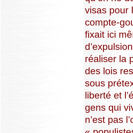
visas pour 
compte-gou
fixait ici 
d’expulsion
réaliser la
des lois res
sous prétex
liberté et l
gens qui viv
n’est pas l
« populiste