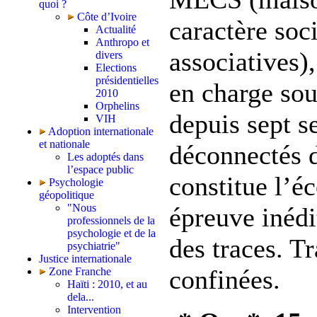
quoi ?
Côte d’Ivoire
caractère soc
Actualité
Anthropo et
associatives)
divers
Elections
présidentielles
en charge so
2010
Orphelins
depuis sept s
VIH
Adoption internationale
et nationale
déconnectés 
Les adoptés dans
l’espace public
constitue l’é
Psychologie
géopolitique
"Nous
épreuve inédi
professionnels de la
psychologie et de la
des traces. T
psychiatrie"
Justice internationale
confinées.
Zone Franche
Haïti : 2010, et au
dela...
Intervention