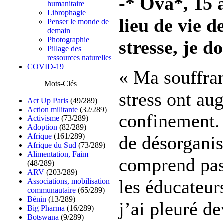
-* Ova*, 15 
humanitaire
Librophagie
lieu de vie d
Penser le monde de
demain
Photographie
stresse, je d
Pillage des
ressources naturelles
COVID-19
« Ma souffra
Mots-Clés
stress ont au
Act Up Paris
(49/289)
Action militante
(32/289)
confinement. 
Activisme
(73/289)
Adoption
(82/289)
Afrique
(161/289)
de désorganis
Afrique du Sud
(73/289)
Alimentation, Faim
comprend pas
(48/289)
ARV
(203/289)
les éducateur
Associations, mobilisation
communautaire
(65/289)
Bénin
(13/289)
j’ai pleuré d
Big Pharma
(16/289)
Botswana
(9/289)