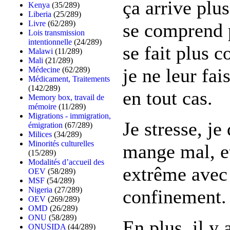
ça arrive plu
Kenya
(35/289)
Liberia
(25/289)
Livre
(62/289)
se comprend p
Lois transmission
intentionnelle
(24/289)
se fait plus 
Malawi
(11/289)
Mali
(21/289)
je ne leur fai
Médecine
(62/289)
Médicament, Traitements
(142/289)
en tout cas.
Memory box, travail de
mémoire
(11/289)
Migrations - immigration,
Je stresse, je
émigration
(67/289)
Milices
(34/289)
Minorités culturelles
mange mal, et
(15/289)
Modalités d’accueil des
extrême avec
OEV
(58/289)
MSF
(54/289)
Nigeria
(27/289)
confinement.
OEV
(269/289)
OMD
(26/289)
ONU
(58/289)
En plus, il y 
ONUSIDA
(44/289)