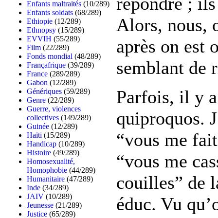
répondre ; ils
Enfants maltraités
(10/289)
Enfants soldats
(68/289)
Alors, nous, 
Ethiopie
(12/289)
Ethnopsy
(15/289)
EVVIH
(55/289)
après on est o
Film
(22/289)
Fonds mondial
(48/289)
semblant de r
Françafrique
(39/289)
France
(289/289)
Gabon
(12/289)
Parfois, il y 
Génériques
(59/289)
Genre
(22/289)
Guerre, violences
quiproquos. J
collectives
(149/289)
Guinée
(12/289)
“vous me fait
Haïti
(15/289)
Handicap
(10/289)
Histoire
(49/289)
“vous me cas
Homosexualité,
Homophobie
(44/289)
couilles” de l
Humanitaire
(47/289)
Inde
(34/289)
JAIV
(10/289)
éduc. Vu qu’o
Jeunesse
(21/289)
Justice
(65/289)