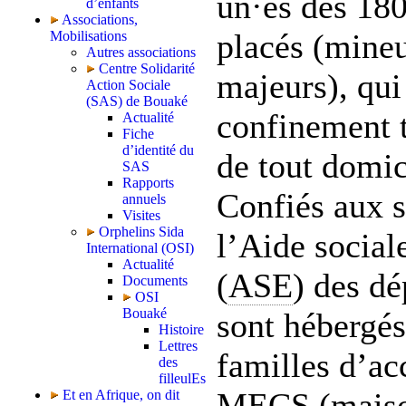
un·es des 180
d’enfants
Associations,
placés (mineu
Mobilisations
Autres associations
Centre Solidarité
majeurs), qui
Action Sociale
(SAS) de Bouaké
confinement t
Actualité
Fiche
d’identité du
de tout domic
SAS
Rapports
Confiés aux s
annuels
Visites
Orphelins Sida
l’Aide social
International (OSI)
Actualité
(
ASE
) des dé
Documents
OSI
Bouaké
sont hébergés
Histoire
Lettres
familles d’ac
des
filleulEs
MECS (maison
Et en Afrique, on dit