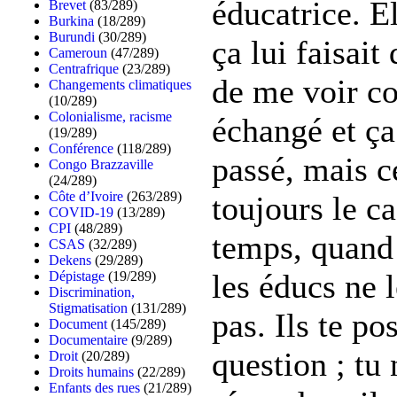
éducatrice. E
Brevet
(83/289)
Burkina
(18/289)
Burundi
(30/289)
ça lui faisait
Cameroun
(47/289)
Centrafrique
(23/289)
de me voir c
Changements climatiques
(10/289)
Colonialisme, racisme
échangé et ça
(19/289)
Conférence
(118/289)
passé, mais c
Congo Brazzaville
(24/289)
Côte d’Ivoire
(263/289)
toujours le c
COVID-19
(13/289)
CPI
(48/289)
temps, quand 
CSAS
(32/289)
Dekens
(29/289)
les éducs ne 
Dépistage
(19/289)
Discrimination,
Stigmatisation
(131/289)
pas. Ils te po
Document
(145/289)
Documentaire
(9/289)
question ; tu
Droit
(20/289)
Droits humains
(22/289)
Enfants des rues
(21/289)