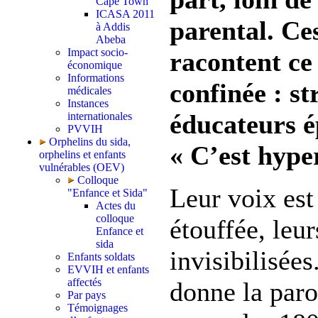
Cape Town
ICASA 2011
parental. Ce
à Addis
Abeba
Impact socio-
racontent ce 
économique
Informations
confinée : st
médicales
Instances
éducateurs 
internationales
PVVIH
Orphelins du sida,
« C’est hype
orphelins et enfants
vulnérables (OEV)
Colloque
Leur voix est
"Enfance et Sida"
Actes du
colloque
étouffée, leur
Enfance et
sida
invisibilisée
Enfants soldats
EVVIH et enfants
affectés
donne la paro
Par pays
Témoignages