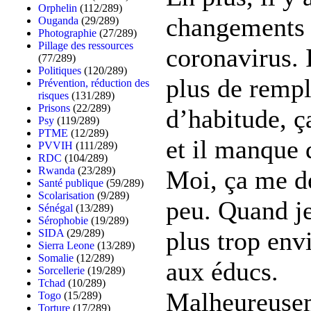
Orphelin
(112/289)
changements 
Ouganda
(29/289)
Photographie
(27/289)
Pillage des ressources
coronavirus. 
(77/289)
Politiques
(120/289)
plus de remp
Prévention, réduction des
risques
(131/289)
Prisons
(22/289)
d’habitude, ça
Psy
(119/289)
PTME
(12/289)
et il manque d
PVVIH
(111/289)
RDC
(104/289)
Rwanda
(23/289)
Moi, ça me d
Santé publique
(59/289)
Scolarisation
(9/289)
peu. Quand je
Sénégal
(13/289)
Sérophobie
(19/289)
plus trop env
SIDA
(29/289)
Sierra Leone
(13/289)
Somalie
(12/289)
aux éducs.
Sorcellerie
(19/289)
Tchad
(10/289)
Malheureusem
Togo
(15/289)
Torture
(17/289)