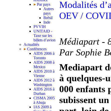
Modalités d’a
Par pays
Autres
OEV
/ COVI
pays
Brésil
Inde
PVVIH
UNITAID -
Taxe sur les
Médiapart - 
billets d’avion
Actualités
Conférences
Par Sophie B
AIDS 2006 à
Toronto
AIDS 2008 à
Mediapart d
Mexico
AIDS 2010 à
à quelques-u
Vienne
AIDS 2012 à
Washington
000 enfants p
AIDS 2016 à
Durban
subissent un
CISMA 2005
à Abuja
IAS 2009 à
part, loin de