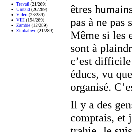
Travail
(21/289)
êtres humains
Unitaid
(26/289)
Vidéo
(23/289)
pas à ne pas 
VIH
(154/289)
Zambie
(12/289)
Zimbabwe
(21/289)
Même si les e
sont à plaindr
c’est difficil
éducs, vu que
organisé. C’e
Il y a des gen
comptais, et 
trahie. Je sui