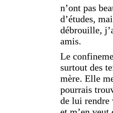
n’ont pas bea
d’études, mai
débrouille, j
amis.
Le confineme
surtout des t
mère. Elle me
pourrais tro
de lui rendre 
et m’en veut 