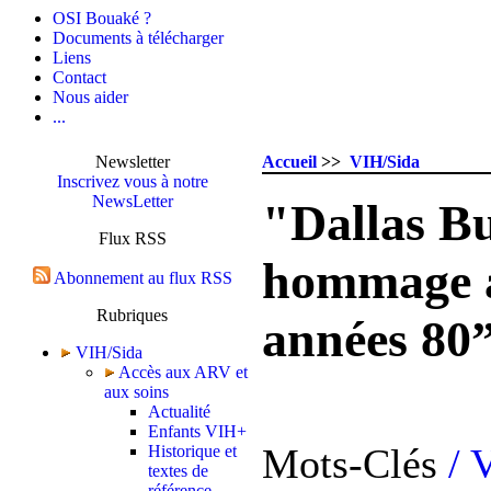
OSI Bouaké ?
Documents à télécharger
Liens
Contact
Nous aider
...
Newsletter
Accueil
>>
VIH/Sida
Inscrivez vous à notre
NewsLetter
"Dallas B
Flux RSS
hommage au
Abonnement au flux RSS
Rubriques
années 80
VIH/Sida
Accès aux ARV et
aux soins
Actualité
Enfants VIH+
Mots-Clés
/ 
Historique et
textes de
référence