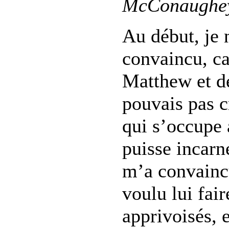
McConaughey 
Au début, je 
convaincu, ca
Matthew et de
pouvais pas 
qui s’occupe 
puisse incarn
m’a convaincu
voulu lui fair
apprivoisés, e