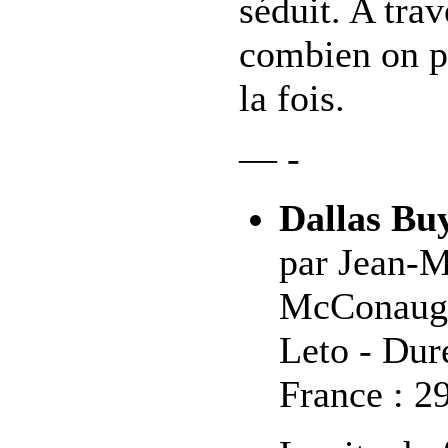
séduit. A tra
combien on pe
la fois.
— -
Dallas Bu
par Jean-M
McConaughe
Leto - Duré
France : 2