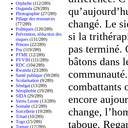
Orphelin
(112/289)
qu’aujourd’hu
Ouganda
(29/289)
Photographie
(27/289)
Pillage des ressources
changé. Le
si
(77/289)
Politiques
(120/289)
si la trithéra
Prévention, réduction des
risques
(131/289)
Prisons
(22/289)
pas terminé.
Psy
(119/289)
PTME
(12/289)
bâtons dans l
PVVIH
(111/289)
RDC
(104/289)
Rwanda
(23/289)
communauté. 
Santé publique
(59/289)
Scolarisation
(9/289)
combattants on
Sénégal
(13/289)
Sérophobie
(19/289)
encore aujour
SIDA
(29/289)
Sierra Leone
(13/289)
Somalie
(12/289)
change, l’hom
Sorcellerie
(19/289)
Tchad
(10/289)
taboue. Regar
Togo
(15/289)
Torture
(17/289)