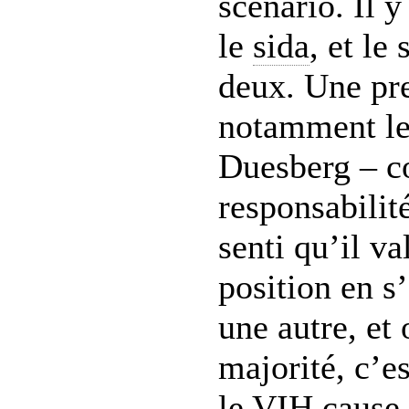
scénario. Il 
le
sida
, et le
deux. Une pre
notamment le
Duesberg – co
responsabilit
senti qu’il v
position en s
une autre, et 
majorité, c’es
le
VIH
cause