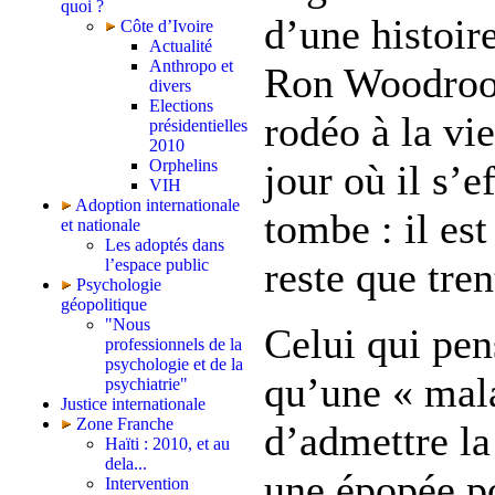
quoi ?
d’une histoire
Côte d’Ivoire
Actualité
Anthropo et
Ron Woodroof,
divers
Elections
rodéo à la vi
présidentielles
2010
Orphelins
jour où il s’e
VIH
Adoption internationale
tombe : il est
et nationale
Les adoptés dans
reste que tren
l’espace public
Psychologie
géopolitique
"Nous
Celui qui pen
professionnels de la
psychologie et de la
qu’une « mala
psychiatrie"
Justice internationale
Zone Franche
d’admettre la
Haïti : 2010, et au
dela...
une épopée po
Intervention