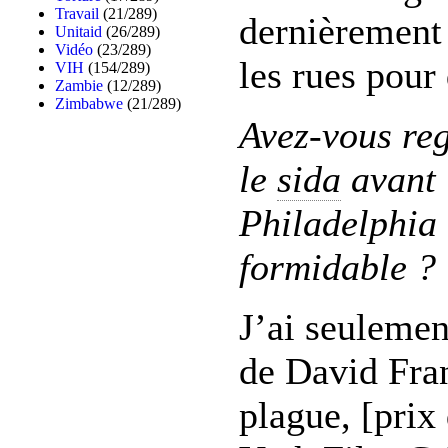
Travail
(21/289)
dernièrement
Unitaid
(26/289)
Vidéo
(23/289)
les rues pour
VIH
(154/289)
Zambie
(12/289)
Zimbabwe
(21/289)
Avez-vous re
le
sida
avant 
Philadelphia 
formidable ?
J’ai seulemen
de David Fra
plague, [prix