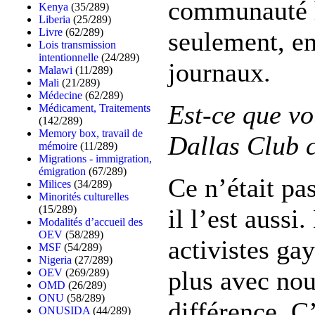
communauté 
Kenya
(35/289)
Liberia
(25/289)
Livre
(62/289)
seulement, en
Lois transmission
intentionnelle
(24/289)
journaux.
Malawi
(11/289)
Mali
(21/289)
Médecine
(62/289)
Est-ce que v
Médicament, Traitements
(142/289)
Memory box, travail de
Dallas Club 
mémoire
(11/289)
Migrations - immigration,
émigration
(67/289)
Ce n’était pa
Milices
(34/289)
Minorités culturelles
(15/289)
il l’est auss
Modalités d’accueil des
OEV
(58/289)
activistes ga
MSF
(54/289)
Nigeria
(27/289)
plus avec nous
OEV
(269/289)
OMD
(26/289)
ONU
(58/289)
différence. C
ONUSIDA
(44/289)