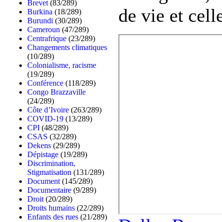
Brevet
(83/289)
de vie et cel
Burkina
(18/289)
Burundi
(30/289)
Cameroun
(47/289)
Centrafrique
(23/289)
Changements climatiques
(10/289)
Colonialisme, racisme
(19/289)
Conférence
(118/289)
Congo Brazzaville
(24/289)
Côte d’Ivoire
(263/289)
COVID-19
(13/289)
CPI
(48/289)
CSAS
(32/289)
Dekens
(29/289)
Dépistage
(19/289)
Discrimination,
Stigmatisation
(131/289)
Document
(145/289)
Documentaire
(9/289)
Droit
(20/289)
Droits humains
(22/289)
Enfants des rues
(21/289)