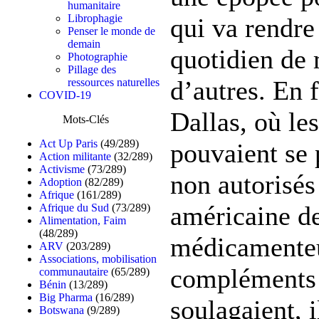
humanitaire
Librophagie
qui va rendre
Penser le monde de
demain
quotidien de 
Photographie
Pillage des
d’autres. En 
ressources naturelles
COVID-19
Dallas, où le
Mots-Clés
Act Up Paris
(49/289)
pouvaient se
Action militante
(32/289)
Activisme
(73/289)
non autorisés
Adoption
(82/289)
Afrique
(161/289)
américaine de
Afrique du Sud
(73/289)
Alimentation, Faim
(48/289)
médicamenteu
ARV
(203/289)
Associations, mobilisation
compléments n
communautaire
(65/289)
Bénin
(13/289)
Big Pharma
(16/289)
soulagaient, 
Botswana
(9/289)