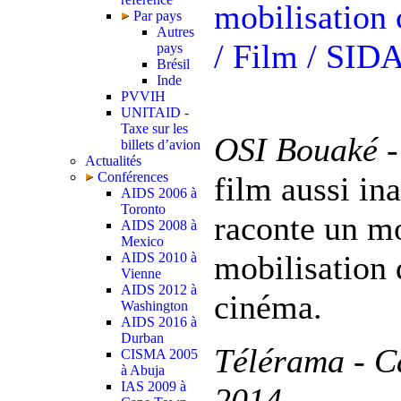
mobilisation
Par pays
Autres
/ Film
/ SID
pays
Brésil
Inde
PVVIH
UNITAID -
Taxe sur les
OSI Bouaké -
billets d’avion
Actualités
Conférences
film aussi in
AIDS 2006 à
Toronto
raconte un mo
AIDS 2008 à
Mexico
mobilisation
AIDS 2010 à
Vienne
AIDS 2012 à
cinéma.
Washington
AIDS 2016 à
Durban
Télérama - Ca
CISMA 2005
à Abuja
IAS 2009 à
2014 -