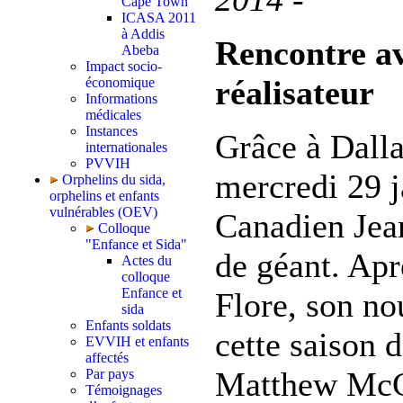
Cape Town
ICASA 2011
à Addis
Rencontre av
Abeba
Impact socio-
réalisateur
économique
Informations
médicales
Instances
Grâce à Dalla
internationales
PVVIH
mercredi 29 j
Orphelins du sida,
orphelins et enfants
vulnérables (OEV)
Canadien Jean
Colloque
"Enfance et Sida"
de géant. Apr
Actes du
colloque
Enfance et
Flore, son n
sida
Enfants soldats
cette saison d
EVVIH et enfants
affectés
Matthew McC
Par pays
Témoignages