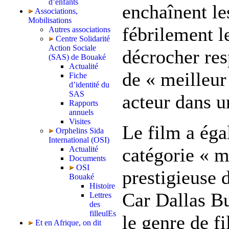
d’enfants
enchaînent le
Associations,
Mobilisations
fébrilement l
Autres associations
Centre Solidarité
Action Sociale
décrocher res
(SAS) de Bouaké
Actualité
de « meilleur
Fiche
d’identité du
SAS
acteur dans u
Rapports
annuels
Visites
Le film a ég
Orphelins Sida
International (OSI)
catégorie « m
Actualité
Documents
OSI
prestigieuse 
Bouaké
Histoire
Car Dallas B
Lettres
des
filleulEs
le genre de fi
Et en Afrique, on dit