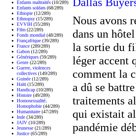
Dallas Buyer
Enfants maltraités
(10/289)
Enfants soldats
(68/289)
Ethiopie
(12/289)
Nous avons r
Ethnopsy
(15/289)
EVVIH
(55/289)
Film
(22/289)
dans un hôtel
Fonds mondial
(48/289)
Françafrique
(39/289)
la sortie du 
France
(289/289)
Gabon
(12/289)
léger accent 
Génériques
(59/289)
Genre
(22/289)
Guerre, violences
comment la 
collectives
(149/289)
Guinée
(12/289)
a dû se battr
Haïti
(15/289)
Handicap
(10/289)
Histoire
(49/289)
traitements al
Homosexualité,
Homophobie
(44/289)
qui existait 
Humanitaire
(47/289)
Inde
(34/289)
JAIV
(10/289)
pandémie débu
Jeunesse
(21/289)
Justice
(65/289)