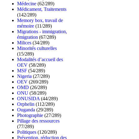
Médecine
(62/289)
Médicament, Traitements
(142/289)
Memory box, travail de
mémoire
(11/289)
Migrations - immigration,
émigration
(67/289)
Milices
(34/289)
Minorités culturelles
(15/289)
Modalités d’accueil des
OEV
(58/289)
MSF
(54/289)
Nigeria
(27/289)
OEV
(269/289)
OMD
(26/289)
ONU
(58/289)
ONUSIDA
(44/289)
Orphelin
(112/289)
Ouganda
(29/289)
Photographie
(27/289)
Pillage des ressources
(77/289)
Politiques
(120/289)
Prévention, réduction des