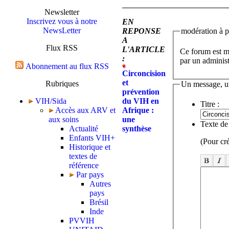
Newsletter
Inscrivez vous à notre
EN
NewsLetter
REPONSE
modération à p
A
Flux RSS
L'ARTICLE
Ce forum est mo
:
par un administ
Abonnement au flux RSS
Circoncision
et
Rubriques
Un message, u
prévention
VIH/Sida
du VIH en
Titre :
Accès aux ARV et
Afrique :
aux soins
une
Texte de
Actualité
synthèse
Enfants VIH+
(Pour cr
Historique et
textes de
référence
Par pays
Autres
pays
Brésil
Inde
PVVIH