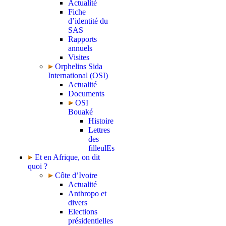
Actualité
Fiche
d’identité du
SAS
Rapports
annuels
Visites
Orphelins Sida
International (OSI)
Actualité
Documents
OSI
Bouaké
Histoire
Lettres
des
filleulEs
Et en Afrique, on dit
quoi ?
Côte d’Ivoire
Actualité
Anthropo et
divers
Elections
présidentielles