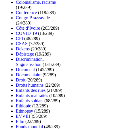
Colonialisme, racisme
(19/289)
Conférence
(118/289)
Congo Brazzaville
(24/289)
Côte d’Ivoire
(263/289)
COVID-19
(13/289)
CPI
(48/289)
CSAS
(32/289)
Dekens
(29/289)
Dépistage
(19/289)
Discrimination,
Stigmatisation
(131/289)
Document
(145/289)
Documentaire
(9/289)
Droit
(20/289)
Droits humains
(22/289)
Enfants des rues
(21/289)
Enfants maltraités
(10/289)
Enfants soldats
(68/289)
Ethiopie
(12/289)
Ethnopsy
(15/289)
EVVIH
(55/289)
Film
(22/289)
Fonds mondial
(48/289)