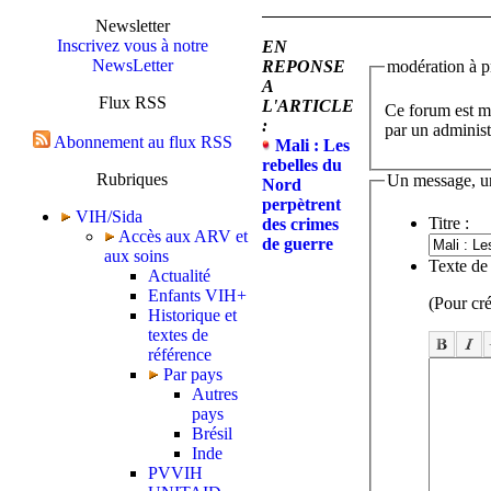
Newsletter
Inscrivez vous à notre
EN
NewsLetter
REPONSE
modération à pr
A
Flux RSS
L'ARTICLE
Ce forum est mo
:
par un administ
Abonnement au flux RSS
Mali : Les
rebelles du
Rubriques
Un message, u
Nord
perpètrent
VIH/Sida
Titre :
des crimes
Accès aux ARV et
de guerre
aux soins
Texte de
Actualité
Enfants VIH+
(Pour cré
Historique et
textes de
référence
Par pays
Autres
pays
Brésil
Inde
PVVIH