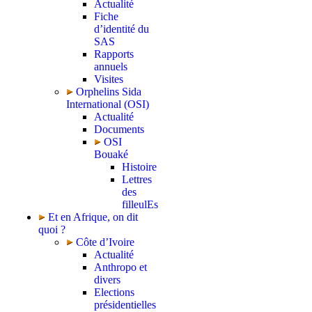
Actualité
Fiche
d’identité du
SAS
Rapports
annuels
Visites
Orphelins Sida
International (OSI)
Actualité
Documents
OSI
Bouaké
Histoire
Lettres
des
filleulEs
Et en Afrique, on dit
quoi ?
Côte d’Ivoire
Actualité
Anthropo et
divers
Elections
présidentielles