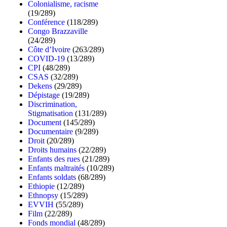
Colonialisme, racisme
(19/289)
Conférence
(118/289)
Congo Brazzaville
(24/289)
Côte d’Ivoire
(263/289)
COVID-19
(13/289)
CPI
(48/289)
CSAS
(32/289)
Dekens
(29/289)
Dépistage
(19/289)
Discrimination,
Stigmatisation
(131/289)
Document
(145/289)
Documentaire
(9/289)
Droit
(20/289)
Droits humains
(22/289)
Enfants des rues
(21/289)
Enfants maltraités
(10/289)
Enfants soldats
(68/289)
Ethiopie
(12/289)
Ethnopsy
(15/289)
EVVIH
(55/289)
Film
(22/289)
Fonds mondial
(48/289)