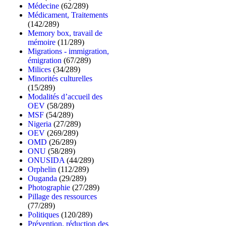
Médecine
(62/289)
Médicament, Traitements
(142/289)
Memory box, travail de
mémoire
(11/289)
Migrations - immigration,
émigration
(67/289)
Milices
(34/289)
Minorités culturelles
(15/289)
Modalités d’accueil des
OEV
(58/289)
MSF
(54/289)
Nigeria
(27/289)
OEV
(269/289)
OMD
(26/289)
ONU
(58/289)
ONUSIDA
(44/289)
Orphelin
(112/289)
Ouganda
(29/289)
Photographie
(27/289)
Pillage des ressources
(77/289)
Politiques
(120/289)
Prévention, réduction des