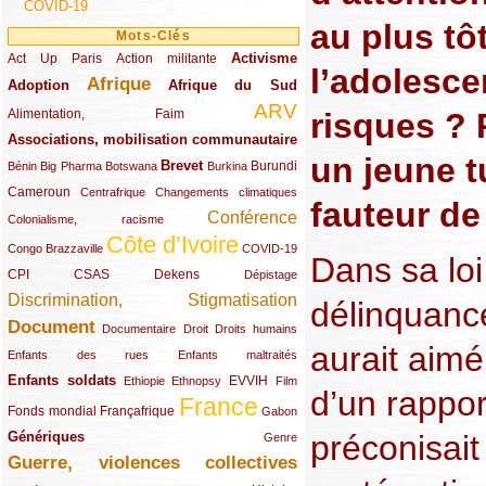
COVID-19
au plus tôt
Mots-Clés
Activisme
Act Up Paris
(49/289)
(32/289)
(73/289)
Action militante
l’adolesce
Afrique
Adoption
(82/289)
(161/289)
(73/289)
Afrique du Sud
ARV
(48/289)
(203/289)
risques ? 
Alimentation, Faim
Associations, mobilisation communautaire
(65/289)
un jeune t
Brevet
(13/289)
(16/289)
(9/289)
(83/289)
(18/289)
(30/289)
Burundi
Bénin
Big Pharma
Botswana
Burkina
Cameroun
(47/289)
(23/289)
(10/289)
Centrafrique
Changements climatiques
fauteur de
Conférence
(19/289)
(118/289)
Colonialisme, racisme
Côte d’Ivoire
(24/289)
(263/289)
(13/289)
Congo Brazzaville
COVID-19
Dans sa loi
CPI
(48/289)
(32/289)
(29/289)
(19/289)
CSAS
Dekens
Dépistage
Discrimination, Stigmatisation
(131/289)
délinquanc
Document
(145/289)
(9/289)
(20/289)
(22/289)
Documentaire
Droit
Droits humains
aurait aimé
(21/289)
(10/289)
Enfants des rues
Enfants maltraités
Enfants soldats
(68/289)
(12/289)
(15/289)
(55/289)
(22/289)
EVVIH
Ethiopie
Ethnopsy
Film
d’un rappor
France
(48/289)
(39/289)
(289/289)
(12/289)
Fonds mondial
Françafrique
Gabon
préconisai
Génériques
(59/289)
(22/289)
Genre
Guerre, violences collectives
(149/289)