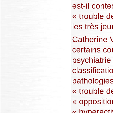
est-il cont
« trouble d
les très je
Catherine V
certains co
psychiatrie 
classificat
pathologies
« trouble d
« oppositio
« hyperactiv