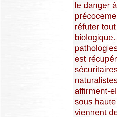
le danger à
précocemen
réfuter tou
biologique.
pathologies
est récupé
sécuritaire
naturalistes
affirment-e
sous haute 
viennent de