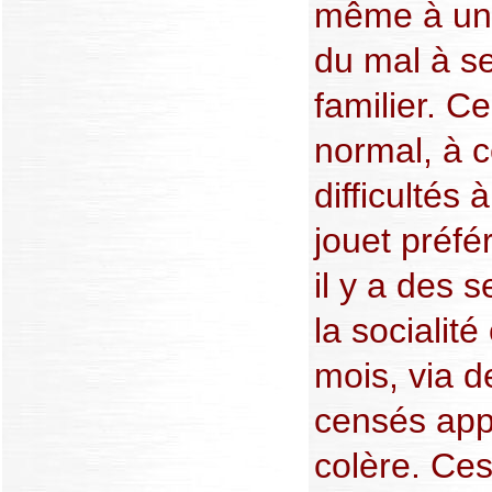
même à un e
du mal à se
familier. Ce
normal, à c
difficultés
jouet préfé
il y a des 
la socialit
mois, via d
censés appr
colère. Ce