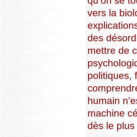
qu’on se to
vers la bio
explication
des désordr
mettre de c
psychologi
politiques,
comprendre 
humain n’es
machine c
dès le plus