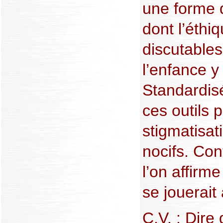
une forme 
dont l’éthiq
discutable
l’enfance 
Standardisé
ces outils 
stigmatisat
nocifs. Con
l’on affirm
se jouerait
C.V. : Dire