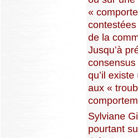
« comporte
contestées
de la comm
Jusqu’à pr
consensus 
qu’il exist
aux « troub
comporteme
Sylviane Gi
pourtant s