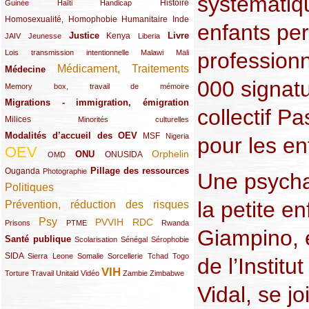
systématiq
(12/289)
(15/289)
(10/289)
(49/289)
Histoire
Guinée
Haïti
Handicap
Homosexualité, Homophobie
(44/289)
(47/289)
(34/289)
Humanitaire
Inde
enfants per
Justice
Livre
(10/289)
(21/289)
(65/289)
(35/289)
(25/289)
(62/289)
Kenya
JAIV
Jeunesse
Liberia
(24/289)
(11/289)
(21/289)
professionn
Lois transmission intentionnelle
Malawi
Mali
Médicament, Traitements
Médecine
(62/289)
(142/289)
000 signatu
(11/289)
Memory box, travail de mémoire
Migrations - immigration, émigration
(67/289)
collectif P
Milices
(34/289)
(15/289)
Minorités culturelles
Modalités d’accueil des OEV
(58/289)
(54/289)
(27/289)
MSF
Nigeria
pour les en
OEV
(269/289)
(26/289)
(58/289)
(44/289)
(112/289)
Orphelin
ONU
ONUSIDA
OMD
Pillage des ressources
Ouganda
(29/289)
(27/289)
(77/289)
Photographie
Une psycha
Politiques
(120/289)
la petite e
Prévention, réduction des risques
(131/289)
Psy
PVVIH
RDC
(22/289)
(119/289)
(12/289)
(111/289)
(104/289)
(23/289)
Prisons
PTME
Rwanda
Giampino, 
Santé publique
(59/289)
(9/289)
(13/289)
(19/289)
Scolarisation
Sénégal
Sérophobie
SIDA
(29/289)
(13/289)
(12/289)
(19/289)
(10/289)
(15/289)
Sierra Leone
Somalie
Sorcellerie
Tchad
Togo
de l’Institu
VIH
(17/289)
(21/289)
(26/289)
(23/289)
(154/289)
(12/289)
(21/289)
Torture
Travail
Unitaid
Vidéo
Zambie
Zimbabwe
Vidal, se j