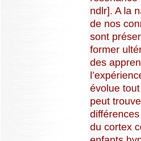
ndlr]. A la
de nos con
sont présen
former ulté
des appren
l’expérien
évolue tout
peut trouv
différences
du cortex c
enfants hyp