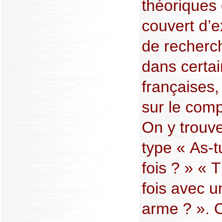
théoriques 
couvert d’e
de recherc
dans certa
françaises,
sur le com
On y trouv
type « As-t
fois ? » « 
fois avec 
arme ? ». 