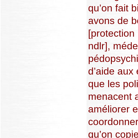
qu’on fait 
avons de b
[protection 
ndlr], méde
pédopsychi
d’aide aux é
que les pol
menacent al
améliorer e
coordonner.
qu’on copie