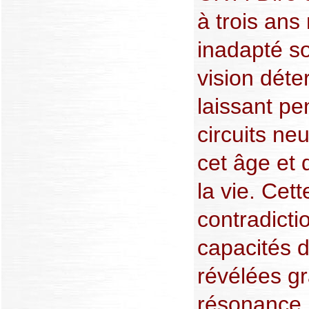
à trois ans
inadapté so
vision déte
laissant pen
circuits ne
cet âge et 
la vie. Cet
contradicti
capacités d
révélées gr
résonance 