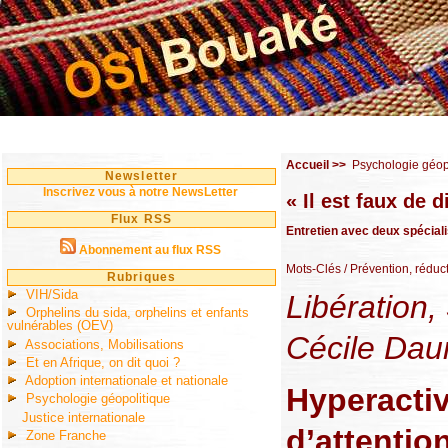
Accueil
>>
Psychologie géop
Newsletter
Inscrivez vous à notre NewsLetter
« Il est faux de 
Flux RSS
Entretien avec deux spéciali
Abonnement au flux RSS
Mots-Clés
/ Prévention, réduc
Rubriques
VIH/Sida
Libération,
Orphelins du sida, orphelins et enfants
vulnérables (OEV)
Cécile Da
Associations, Mobilisations
Et en Afrique, on dit quoi ?
Adoption internationale et nationale
Hyperactiv
Psychologie géopolitique
Justice internationale
d’attention
Zone Franche