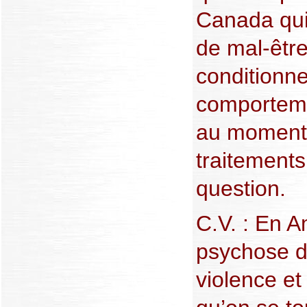
Canada qui 
de mal-êtr
conditionn
comporteme
au moment 
traitements
question.
C.V. : En A
psychose d
violence et